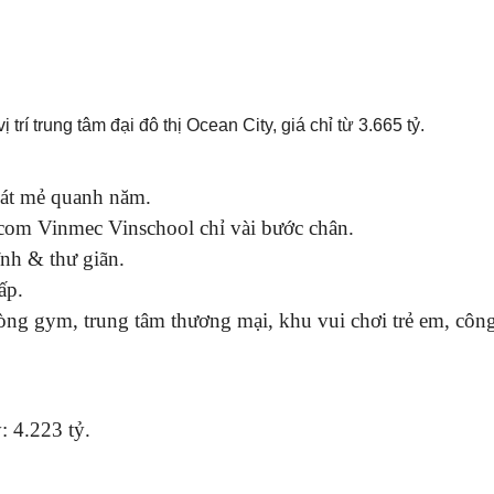
ĐĂNG KÝ TƯ VẤN MIỄN PHÍ
rí trung tâm đại đô thị Ocean City, giá chỉ từ 3.665 tỷ.
át mẻ quanh năm.
ncom Vinmec Vinschool chỉ vài bước chân.
ĩnh & thư giãn.
ấp.
phòng gym, trung tâm thương mại, khu vui chơi trẻ em, côn
HOÀN THÀNH
0835182528 -
Đăng ký tư vấn trực tiếp 24/7:
: 4.223 tỷ.
0819151818