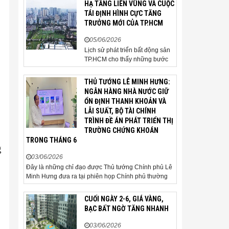
HẠ TẦNG LIÊN VÙNG VÀ CUỘC
người mua thận trọng. Sau hơn
TÁI ĐỊNH HÌNH CỰC TĂNG
5 tháng rao bán căn nhà trong
TRƯỞNG MỚI CỦA TP.HCM
hẻm khu vực Bảy Hiền, anh
Minh, một chủ nhà tại TP HCM,
05/06/2026
chấp nhận hạ giá...
Lịch sử phát triển bất động sản
TP.HCM cho thấy những bước
ngoặt của thị trường thường bắt
đầu từ hạ tầng. Khi các tuyến
THỦ TƯỚNG LÊ MINH HƯNG:
kết nối liên vùng đồng loạt tăng
NGÂN HÀNG NHÀ NƯỚC GIỮ
tốc, cấu trúc phát triển đô thị
ỔN ĐỊNH THANH KHOẢN VÀ
đang dần thay đổi, mở ra những
LÃI SUẤT, BỘ TÀI CHÍNH
hành lang tăng trưởng mới và
TRÌNH ĐỀ ÁN PHÁT TRIỂN THỊ
kéo theo quá...
TRƯỜNG CHỨNG KHOÁN
TRONG THÁNG 6
g
03/06/2026
Đây là những chỉ đạo được Thủ tướng Chính phủ Lê
Minh Hưng đưa ra tại phiên họp Chính phủ thường
kỳ tháng 5 năm 2026. Sáng ngày 3/6, Ủy viên Bộ
Chính trị, Bí thư Đảng ủy Chính phủ, Thủ tướng
CUỐI NGÀY 2-6, GIÁ VÀNG,
Chính phủ Lê Minh Hưng đã chủ trì phiên họp Chính
BẠC BẤT NGỜ TĂNG NHANH
phủ thường...
03/06/2026