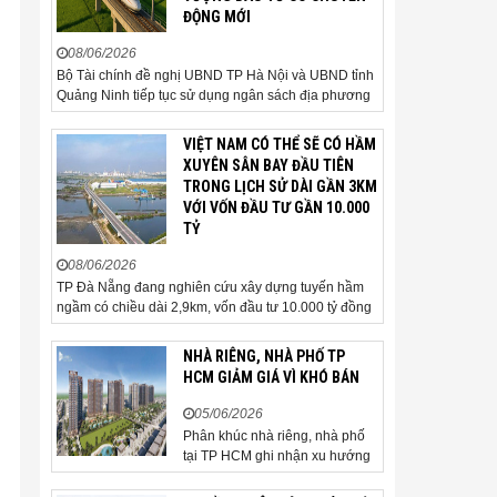
ĐỘNG MỚI
08/06/2026
Bộ Tài chính đề nghị UBND TP Hà Nội và UBND tỉnh
Quảng Ninh tiếp tục sử dụng ngân sách địa phương
để thực hiện công tác giải phóng mặt bằng đối với
phần tuyến đi qua địa bàn hai địa phương, bảo đảm
VIỆT NAM CÓ THỂ SẼ CÓ HẦM
tiến độ triển khai. Bộ Tài chính vừa có công văn...
XUYÊN SÂN BAY ĐẦU TIÊN
TRONG LỊCH SỬ DÀI GẦN 3KM
VỚI VỐN ĐẦU TƯ GẦN 10.000
TỶ
08/06/2026
TP Đà Nẵng đang nghiên cứu xây dựng tuyến hầm
ngầm có chiều dài 2,9km, vốn đầu tư 10.000 tỷ đồng
đi qua sân bay quốc tế. TP Đà Nẵng đang nghiên
cứu một phương án hạ tầng mang tính đột phá khi đề
NHÀ RIÊNG, NHÀ PHỐ TP
xuất xây dựng tuyến hầm ngầm xuyên qua khu vực
HCM GIẢM GIÁ VÌ KHÓ BÁN
sân...
05/06/2026
Phân khúc nhà riêng, nhà phố
tại TP HCM ghi nhận xu hướng
giảm giá bán trong bối cảnh
thanh khoản thị trường suy yếu,