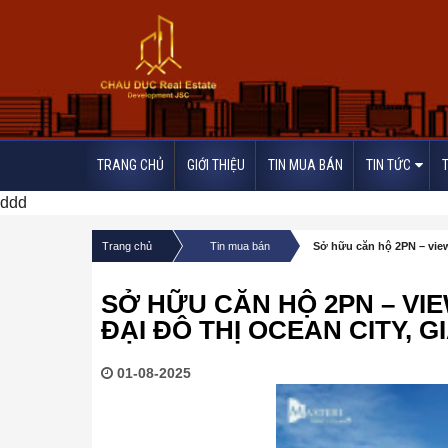
TRANG CHỦ
GIỚI THIỆU
TIN MUA BÁN
TIN TỨC
ddd
/
/
Trang chủ
Tin mua bán
Sở hữu căn hộ 2PN – view 
SỞ HỮU CĂN HỘ 2PN – VI
ĐẠI ĐÔ THỊ OCEAN CITY, GI
01-08-2025