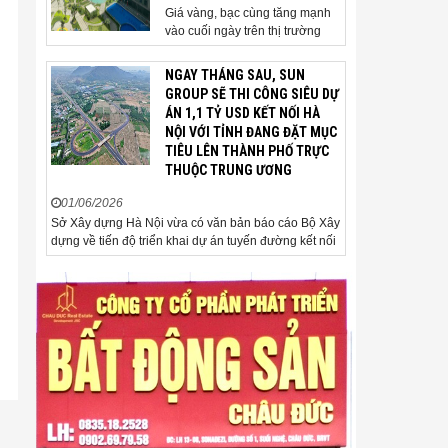
Giá vàng, bạc cùng tăng mạnh
vào cuối ngày trên thị trường
quốc tế. Giá vàng thế giới vượt
4.500 USD/ounce. Cuối ngày 2-
NGAY THÁNG SAU, SUN
6, giá vàng hôm nay trên thị
GROUP SẼ THI CÔNG SIÊU DỰ
trường quốc tế được giao dịch ở
ÁN 1,1 TỶ USD KẾT NỐI HÀ
mức 4.520 USD/ounce, tăng
NỘI VỚI TỈNH ĐANG ĐẶT MỤC
khoảng 35 USD/ounce so với
TIÊU LÊN THÀNH PHỐ TRỰC
buổi sáng. Trong phiên, có thời
THUỘC TRUNG ƯƠNG
điểm giá vàng...
01/06/2026
Sở Xây dựng Hà Nội vừa có văn bản báo cáo Bộ Xây
dựng về tiến độ triển khai dự án tuyến đường kết nối
sân bay Gia Bình với Thủ đô Hà Nội. Đến nay, công
tác giải phóng mặt bằng và chuẩn bị đầu tư của dự
án đã ghi nhận nhiều kết...