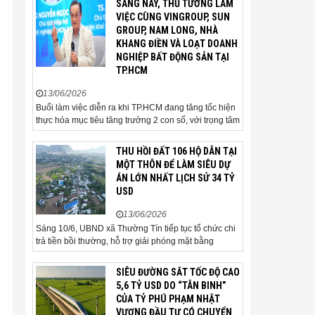
SÁNG NAY, THỦ TƯỚNG LÀM
gia và cơ quan quản lý đặc biệt
VIỆC CÙNG VINGROUP, SUN
quan tâm khi tác động trực tiếp
GROUP, NAM LONG, NHÀ
đến quá trình triển khai dự án,
KHANG ĐIỀN VÀ LOẠT DOANH
thu hút đầu tư và sự phát triển
NGHIỆP BẤT ĐỘNG SẢN TẠI
ổn định của...
TP.HCM
13/06/2026
Buổi làm việc diễn ra khi TP.HCM đang tăng tốc hiện
thực hóa mục tiêu tăng trưởng 2 con số, với trọng tâm
là giải ngân đầu tư công, hoàn thiện mô hình chính
quyền địa phương 2 cấp, phát triển nhà ở xã hội và
THU HỒI ĐẤT 106 HỘ DÂN TẠI
xử lý các vướng mắc về cơ chế, chính...
MỘT THÔN ĐỂ LÀM SIÊU DỰ
ÁN LỚN NHẤT LỊCH SỬ 34 TỶ
USD
13/06/2026
Sáng 10/6, UBND xã Thường Tín tiếp tục tổ chức chi
trả tiền bồi thường, hỗ trợ giải phóng mặt bằng
(GPMB) cho 106 hộ gia đình, cá nhân thuộc diện thu
hồi đất để thực hiện dự án Khu đô thị thể thao Quốc
SIÊU ĐƯỜNG SẮT TỐC ĐỘ CAO
tế Hà Nội trên địa bàn thôn Nhuệ Giang. Trong...
5,6 TỶ USD DO “TÂN BINH”
CỦA TỶ PHÚ PHẠM NHẬT
VƯỢNG ĐẦU TƯ CÓ CHUYỂN