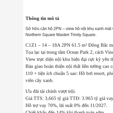
Thông tin mô tả
Sở hữu căn hộ 2PN – view hồ nội khu xanh mát vị t
Northern Square Masteri Trinity Square.
C1Z1 – 14 – 18A 2PN 61.5 m² Đông Bắc m
Tọa lạc tại trung tâm Ocean Park 2, cách Vi
View trực diện nội khu hiện đại cực kỳ yên t
Bàn giao hoàn thiện nội thất liền tường cao c
110 + tiện ích chuẩn 5 sao: Hồ bơi resort, 
viên cây xanh.
Ưu đãi tài chính vượt trội.
Giá TTS: 3,665 tỷ giá TTĐ: 3.965 tỷ giá vay
Hỗ trợ vay 70%, lãi suất 0% đến 11/2027.
Chiết khấu đến 14% khi thanh toán sớm.