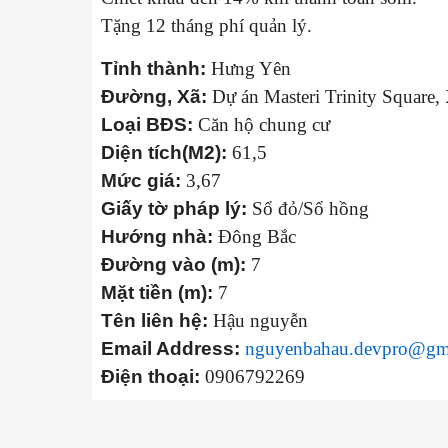
Tặng 12 tháng phí quản lý.
Tỉnh thành:
Hưng Yên
Đường, Xã:
Dự án Masteri Trinity Square,
Loại BĐS:
Căn hộ chung cư
Diện tích(M2):
61,5
Mức giá:
3,67
Giấy tờ pháp lý:
Sổ đỏ/Sổ hồng
Hướng nhà:
Đông Bắc
Đường vào (m):
7
Mặt tiền (m):
7
Tên liên hệ:
Hậu nguyễn
Email Address:
nguyenbahau.devpro@gm
Điện thoại:
0906792269