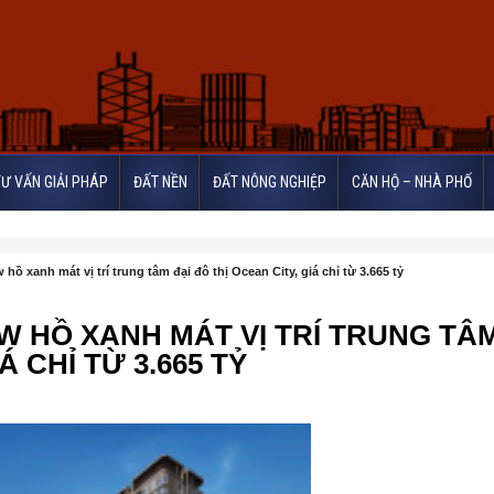
TƯ VẤN GIẢI PHÁP
ĐẤT NỀN
ĐẤT NÔNG NGHIỆP
CĂN HỘ – NHÀ PHỐ
hồ xanh mát vị trí trung tâm đại đô thị Ocean City, giá chỉ từ 3.665 tỷ
EW HỒ XANH MÁT VỊ TRÍ TRUNG TÂ
Á CHỈ TỪ 3.665 TỶ