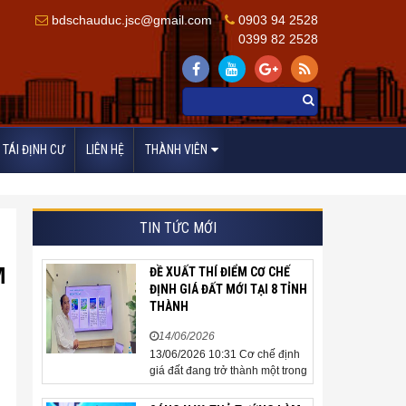
bdschauduc.jsc@gmail.com
0903 94 2528
0399 82 2528
TÁI ĐỊNH CƯ
LIÊN HỆ
THÀNH VIÊN
TIN TỨC MỚI
M
ĐỀ XUẤT THÍ ĐIỂM CƠ CHẾ
ĐỊNH GIÁ ĐẤT MỚI TẠI 8 TỈNH
THÀNH
14/06/2026
13/06/2026 10:31 Cơ chế định
giá đất đang trở thành một trong
những nội dung được cộng
đồng doanh nghiệp, các chuyên