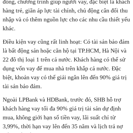
đồng, chương trình giúp người vay, đặc biệt là khách
hàng trẻ, giãn áp lực tài chính, chủ động cân đối thu
nhập và có thêm nguồn lực cho các nhu cầu thiết yếu
khác.
ĐĂNG KÝ TƯ VẤN MIỄN PHÍ
Điều kiện vay cũng rất linh hoạt: Có tài sản bảo đảm
là bất động sản hoặc căn hộ tại TP.HCM, Hà Nội và
22 đô thị loại 1 trên cả nước. Khách hàng có thể sử
dụng vốn vay để mua nhà trên khắp cả nước. Đặc
biệt, khoản vay có thể giải ngân lên đến 90% giá trị
tài sản bảo đảm.
Ngoài LPBank và HDBank, trước đó, SHB hỗ trợ
khách hàng vay tối đa 90% giá trị tài sản dự định
HOÀN THÀNH
mua, không giới hạn số tiền vay, lãi suất chỉ từ
Đăng ký tư vấn trực tiếp 24/7:
0835182528 - 0819151818
3,99%, thời hạn vay lên đến 35 năm và lịch trả nợ