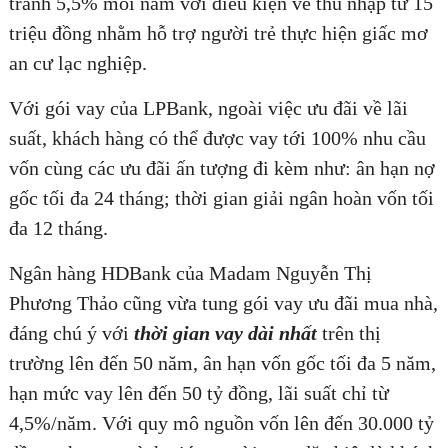
tranh 5,5% mỗi năm với điều kiện về thu nhập từ 15
triệu đồng nhằm hỗ trợ người trẻ thực hiện giấc mơ
an cư lạc nghiệp.
Với gói vay của LPBank, ngoài việc ưu đãi về lãi
suất, khách hàng có thể được vay tới 100% nhu cầu
vốn cùng các ưu đãi ấn tượng đi kèm như: ân hạn nợ
gốc tối đa 24 tháng; thời gian giải ngân hoàn vốn tối
đa 12 tháng.
Ngân hàng HDBank của Madam Nguyễn Thị
Phương Thảo cũng vừa tung gói vay ưu đãi mua nhà,
đáng chú ý với
thời gian vay dài nhất
trên thị
trường lên đến 50 năm, ân hạn vốn gốc tối đa 5 năm,
hạn mức vay lên đến 50 tỷ đồng, lãi suất chỉ từ
4,5%/năm. Với quy mô nguồn vốn lên đến 30.000 tỷ