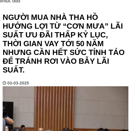
tintuc ddd
NGƯỜI MUA NHÀ THA HỒ
HƯỞNG LỢI TỪ “CƠN MƯA” LÃI
SUẤT ƯU ĐÃI THẤP KỶ LỤC,
THỜI GIAN VAY TỚI 50 NĂM
NHƯNG CẦN HẾT SỨC TỈNH TÁO
ĐỂ TRÁNH RƠI VÀO BẪY LÃI
SUẤT.
03-03-2025