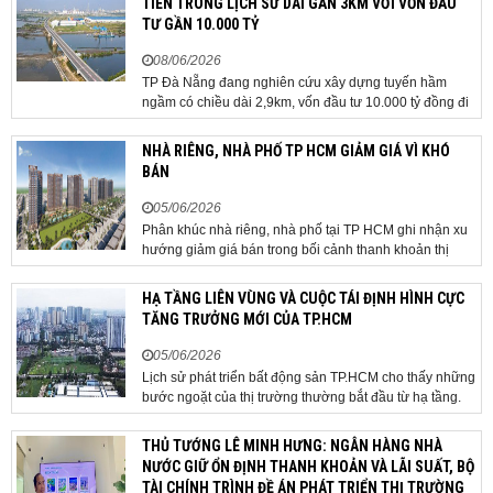
TIÊN TRONG LỊCH SỬ DÀI GẦN 3KM VỚI VỐN ĐẦU
TƯ GẦN 10.000 TỶ
08/06/2026
TP Đà Nẵng đang nghiên cứu xây dựng tuyến hầm
ngầm có chiều dài 2,9km, vốn đầu tư 10.000 tỷ đồng đi
qua sân bay quốc tế. TP Đà Nẵng đang nghiên cứu một
phương án hạ tầng mang tính đột phá khi đề xuất xây
NHÀ RIÊNG, NHÀ PHỐ TP HCM GIẢM GIÁ VÌ KHÓ
dựng tuyến hầm ngầm xuyên qua khu vực sân...
BÁN
05/06/2026
Phân khúc nhà riêng, nhà phố tại TP HCM ghi nhận xu
hướng giảm giá bán trong bối cảnh thanh khoản thị
trường suy yếu, người mua thận trọng. Sau hơn 5 tháng
rao bán căn nhà trong hẻm khu vực Bảy Hiền, anh
HẠ TẦNG LIÊN VÙNG VÀ CUỘC TÁI ĐỊNH HÌNH CỰC
Minh, một chủ nhà tại TP HCM, chấp nhận hạ giá...
TĂNG TRƯỞNG MỚI CỦA TP.HCM
05/06/2026
Lịch sử phát triển bất động sản TP.HCM cho thấy những
bước ngoặt của thị trường thường bắt đầu từ hạ tầng.
Khi các tuyến kết nối liên vùng đồng loạt tăng tốc, cấu
trúc phát triển đô thị đang dần thay đổi, mở ra những
THỦ TƯỚNG LÊ MINH HƯNG: NGÂN HÀNG NHÀ
hành lang tăng trưởng mới và kéo theo quá...
NƯỚC GIỮ ỔN ĐỊNH THANH KHOẢN VÀ LÃI SUẤT, BỘ
TÀI CHÍNH TRÌNH ĐỀ ÁN PHÁT TRIỂN THỊ TRƯỜNG