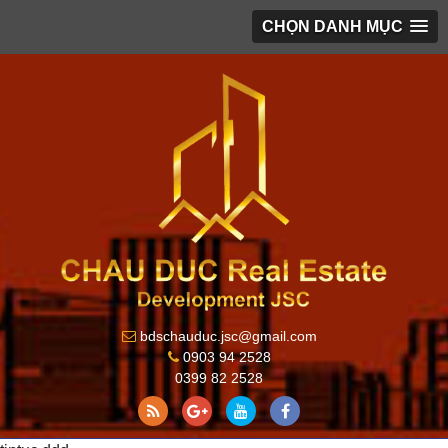
CHỌN DANH MỤC
bdschauduc.jsc@gmail.com
0903 94 2528
0399 82 2528