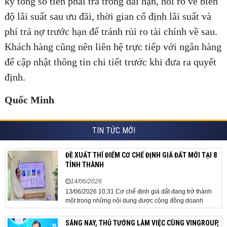
kỹ tổng số tiền phải trả trong dài hạn, hỏi rõ về biên
độ lãi suất sau ưu đãi, thời gian cố định lãi suất và
phí trả nợ trước hạn để tránh rủi ro tài chính về sau.
Khách hàng cũng nên liên hệ trực tiếp với ngân hàng
để cập nhật thông tin chi tiết trước khi đưa ra quyết
định.
Quốc Minh
TIN TỨC MỚI
ĐỀ XUẤT THÍ ĐIỂM CƠ CHẾ ĐỊNH GIÁ ĐẤT MỚI TẠI 8
TỈNH THÀNH
14/06/2026
13/06/2026 10:31 Cơ chế định giá đất đang trở thành
một trong những nội dung được cộng đồng doanh
nghiệp, các chuyên gia và cơ quan quản lý đặc biệt
quan tâm khi tác động trực tiếp đến quá trình triển khai
SÁNG NAY, THỦ TƯỚNG LÀM VIỆC CÙNG VINGROUP,