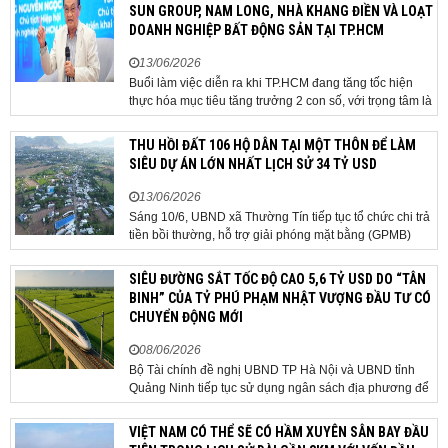
dự án, thu hút đầu tư và sự phát triển ổn định của...
SUN GROUP, NAM LONG, NHÀ KHANG ĐIỀN VÀ LOẠT
DOANH NGHIỆP BẤT ĐỘNG SẢN TẠI TP.HCM
13/06/2026
Buổi làm việc diễn ra khi TP.HCM đang tăng tốc hiện
thực hóa mục tiêu tăng trưởng 2 con số, với trọng tâm là
giải ngân đầu tư công, hoàn thiện mô hình chính quyền
địa phương 2 cấp, phát triển nhà ở xã hội và xử lý các
THU HỒI ĐẤT 106 HỘ DÂN TẠI MỘT THÔN ĐỂ LÀM
vướng mắc về cơ chế, chính...
SIÊU DỰ ÁN LỚN NHẤT LỊCH SỬ 34 TỶ USD
13/06/2026
Sáng 10/6, UBND xã Thường Tín tiếp tục tổ chức chi trả
tiền bồi thường, hỗ trợ giải phóng mặt bằng (GPMB)
cho 106 hộ gia đình, cá nhân thuộc diện thu hồi đất để
thực hiện dự án Khu đô thị thể thao Quốc tế Hà Nội trên
SIÊU ĐƯỜNG SẮT TỐC ĐỘ CAO 5,6 TỶ USD DO “TÂN
địa bàn thôn Nhuệ Giang. Trong...
BINH” CỦA TỶ PHÚ PHẠM NHẬT VƯỢNG ĐẦU TƯ CÓ
CHUYỂN ĐỘNG MỚI
08/06/2026
Bộ Tài chính đề nghị UBND TP Hà Nội và UBND tỉnh
Quảng Ninh tiếp tục sử dụng ngân sách địa phương để
thực hiện công tác giải phóng mặt bằng đối với phần
tuyến đi qua địa bàn hai địa phương, bảo đảm tiến độ
VIỆT NAM CÓ THỂ SẼ CÓ HẦM XUYÊN SÂN BAY ĐẦU
triển khai. Bộ Tài chính vừa có công văn...