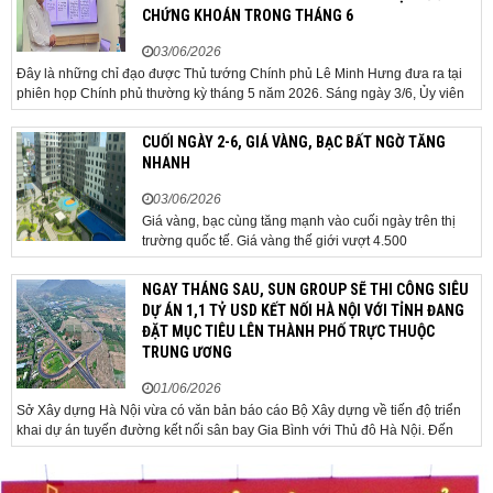
CHỨNG KHOÁN TRONG THÁNG 6
03/06/2026
Đây là những chỉ đạo được Thủ tướng Chính phủ Lê Minh Hưng đưa ra tại
phiên họp Chính phủ thường kỳ tháng 5 năm 2026. Sáng ngày 3/6, Ủy viên
Bộ Chính trị, Bí thư Đảng ủy Chính phủ, Thủ tướng Chính phủ Lê Minh Hưng
đã chủ trì phiên họp Chính phủ thường...
CUỐI NGÀY 2-6, GIÁ VÀNG, BẠC BẤT NGỜ TĂNG
NHANH
03/06/2026
Giá vàng, bạc cùng tăng mạnh vào cuối ngày trên thị
trường quốc tế. Giá vàng thế giới vượt 4.500
USD/ounce. Cuối ngày 2-6, giá vàng hôm nay trên thị
trường quốc tế được giao dịch ở mức 4.520
NGAY THÁNG SAU, SUN GROUP SẼ THI CÔNG SIÊU
USD/ounce, tăng khoảng 35 USD/ounce so với buổi
DỰ ÁN 1,1 TỶ USD KẾT NỐI HÀ NỘI VỚI TỈNH ĐANG
sáng. Trong phiên, có thời điểm giá vàng...
ĐẶT MỤC TIÊU LÊN THÀNH PHỐ TRỰC THUỘC
TRUNG ƯƠNG
01/06/2026
Sở Xây dựng Hà Nội vừa có văn bản báo cáo Bộ Xây dựng về tiến độ triển
khai dự án tuyến đường kết nối sân bay Gia Bình với Thủ đô Hà Nội. Đến
nay, công tác giải phóng mặt bằng và chuẩn bị đầu tư của dự án đã ghi nhận
nhiều kết...