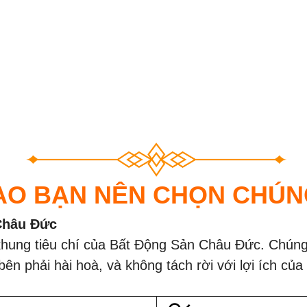
ĐĂNG KÝ TƯ VẤN MIỄN PHÍ
HOÀN THÀNH
SAO BẠN NÊN CHỌN CHÚN
0835182528 -
Đăng ký tư vấn trực tiếp 24/7:
Châu Đức
0819151818
khung tiêu chí của Bất Động Sản Châu Đức. Chúng 
 bên phải hài hoà, và không tách rời với lợi ích c