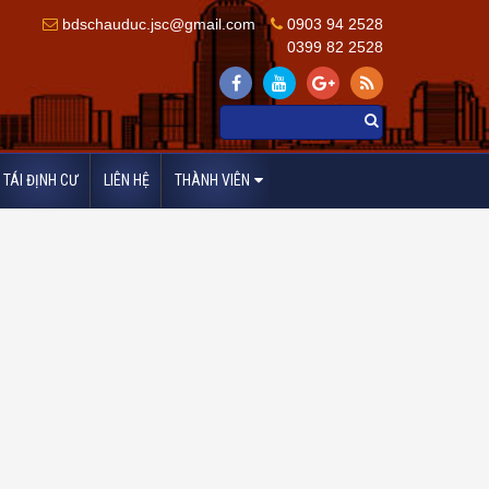
bdschauduc.jsc@gmail.com
0903 94 2528
0399 82 2528
TÁI ĐỊNH CƯ
LIÊN HỆ
THÀNH VIÊN