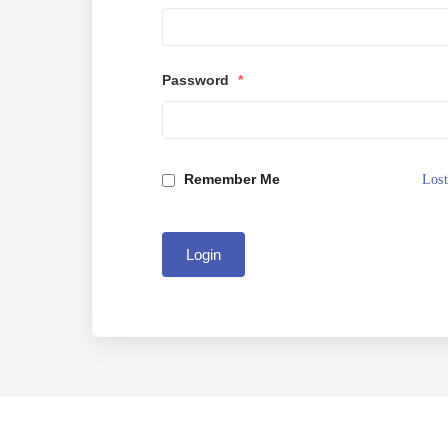
Password
*
Remember Me
Lost
Login