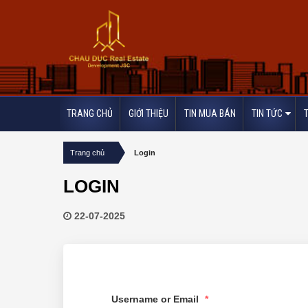
TRANG CHỦ
GIỚI THIỆU
TIN MUA BÁN
TIN TỨC
/
Trang chủ
Login
LOGIN
22-07-2025
Username or Email
*