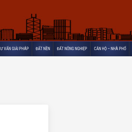
TƯ VẤN GIẢI PHÁP
ĐẤT NỀN
ĐẤT NÔNG NGHIỆP
CĂN HỘ – NHÀ PHỐ