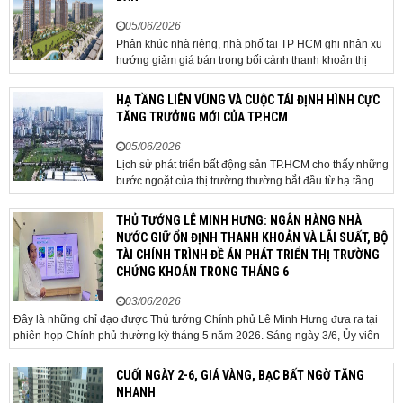
05/06/2026
Phân khúc nhà riêng, nhà phố tại TP HCM ghi nhận xu
hướng giảm giá bán trong bối cảnh thanh khoản thị
trường suy yếu, người mua thận trọng. Sau hơn 5 tháng
rao bán căn nhà trong hẻm khu vực Bảy Hiền, anh
HẠ TẦNG LIÊN VÙNG VÀ CUỘC TÁI ĐỊNH HÌNH CỰC
Minh, một chủ nhà tại TP HCM, chấp nhận hạ giá...
TĂNG TRƯỞNG MỚI CỦA TP.HCM
05/06/2026
Lịch sử phát triển bất động sản TP.HCM cho thấy những
bước ngoặt của thị trường thường bắt đầu từ hạ tầng.
Khi các tuyến kết nối liên vùng đồng loạt tăng tốc, cấu
trúc phát triển đô thị đang dần thay đổi, mở ra những
THỦ TƯỚNG LÊ MINH HƯNG: NGÂN HÀNG NHÀ
hành lang tăng trưởng mới và kéo theo quá...
NƯỚC GIỮ ỔN ĐỊNH THANH KHOẢN VÀ LÃI SUẤT, BỘ
TÀI CHÍNH TRÌNH ĐỀ ÁN PHÁT TRIỂN THỊ TRƯỜNG
CHỨNG KHOÁN TRONG THÁNG 6
03/06/2026
Đây là những chỉ đạo được Thủ tướng Chính phủ Lê Minh Hưng đưa ra tại
phiên họp Chính phủ thường kỳ tháng 5 năm 2026. Sáng ngày 3/6, Ủy viên
Bộ Chính trị, Bí thư Đảng ủy Chính phủ, Thủ tướng Chính phủ Lê Minh Hưng
đã chủ trì phiên họp Chính phủ thường...
CUỐI NGÀY 2-6, GIÁ VÀNG, BẠC BẤT NGỜ TĂNG
NHANH