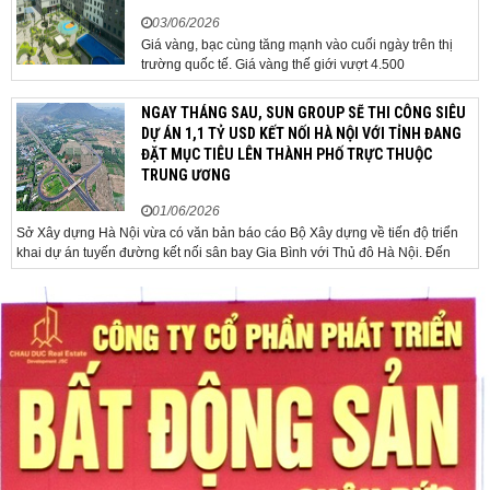
03/06/2026
Giá vàng, bạc cùng tăng mạnh vào cuối ngày trên thị
trường quốc tế. Giá vàng thế giới vượt 4.500
USD/ounce. Cuối ngày 2-6, giá vàng hôm nay trên thị
trường quốc tế được giao dịch ở mức 4.520
NGAY THÁNG SAU, SUN GROUP SẼ THI CÔNG SIÊU
USD/ounce, tăng khoảng 35 USD/ounce so với buổi
DỰ ÁN 1,1 TỶ USD KẾT NỐI HÀ NỘI VỚI TỈNH ĐANG
sáng. Trong phiên, có thời điểm giá vàng...
ĐẶT MỤC TIÊU LÊN THÀNH PHỐ TRỰC THUỘC
TRUNG ƯƠNG
01/06/2026
Sở Xây dựng Hà Nội vừa có văn bản báo cáo Bộ Xây dựng về tiến độ triển
khai dự án tuyến đường kết nối sân bay Gia Bình với Thủ đô Hà Nội. Đến
nay, công tác giải phóng mặt bằng và chuẩn bị đầu tư của dự án đã ghi nhận
nhiều kết...