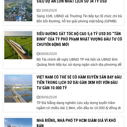
SIÊU DỰ ÁN LỚN NHẤT LỊCH SỬ 34 TỶ USD
13/06/2026
Sáng 10/6, UBND xã Thường Tín tiếp tục tổ chức chi trả
tiền bồi thường, hỗ trợ giải phóng mặt bằng (GPMB)
cho 106 hộ gia đình, cá nhân thuộc diện thu hồi đất để
thực hiện dự án Khu đô thị thể thao Quốc tế Hà Nội trên
SIÊU ĐƯỜNG SẮT TỐC ĐỘ CAO 5,6 TỶ USD DO “TÂN
địa bàn thôn Nhuệ Giang. Trong...
BINH” CỦA TỶ PHÚ PHẠM NHẬT VƯỢNG ĐẦU TƯ CÓ
CHUYỂN ĐỘNG MỚI
08/06/2026
Bộ Tài chính đề nghị UBND TP Hà Nội và UBND tỉnh
Quảng Ninh tiếp tục sử dụng ngân sách địa phương để
thực hiện công tác giải phóng mặt bằng đối với phần
tuyến đi qua địa bàn hai địa phương, bảo đảm tiến độ
VIỆT NAM CÓ THỂ SẼ CÓ HẦM XUYÊN SÂN BAY ĐẦU
triển khai. Bộ Tài chính vừa có công văn...
TIÊN TRONG LỊCH SỬ DÀI GẦN 3KM VỚI VỐN ĐẦU
TƯ GẦN 10.000 TỶ
08/06/2026
TP Đà Nẵng đang nghiên cứu xây dựng tuyến hầm
ngầm có chiều dài 2,9km, vốn đầu tư 10.000 tỷ đồng đi
qua sân bay quốc tế. TP Đà Nẵng đang nghiên cứu một
phương án hạ tầng mang tính đột phá khi đề xuất xây
NHÀ RIÊNG, NHÀ PHỐ TP HCM GIẢM GIÁ VÌ KHÓ
dựng tuyến hầm ngầm xuyên qua khu vực sân...
BÁN