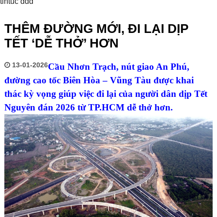
tintuc ddd
THÊM ĐƯỜNG MỚI, ĐI LẠI DỊP
TẾT ‘DỄ THỞ’ HƠN
13-01-2026
Cầu Nhơn Trạch, nút giao An Phú,
đường cao tốc Biên Hòa – Vũng Tàu được khai
thác kỳ vọng giúp việc đi lại của người dân dịp Tết
Nguyên đán 2026 từ TP.HCM dễ thở hơn.