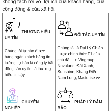
không tách rời với lợi ích của khách hàng, của
cộng đồng & của xã hội.
THƯƠNG HIỆU
ĐỐI TÁC UY TÍN
UY TÍN
Chúng tôi là Đại Lý Chiến
Chúng tôi tự hào được
Lược chính thức F1 của
hàng ngàn khách hàng tin
chủ đầu tư: Vingroup,
tưởng, tự hào là công ty bất
Novaland, Đất Xanh,
động sản uy tín, là thương
Sunshine, Khang Điền,
hiệu tin cậy.
Nam Long, Masterise vv....
CHUYÊN
PHÁP LÝ ĐẢM
NGHIỆP
BẢO