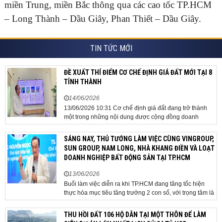
miền Trung, miền Bắc thông qua các cao tốc TP.HCM
– Long Thành – Dầu Giây, Phan Thiết – Dầu Giây.
TIN TỨC MỚI
ĐỀ XUẤT THÍ ĐIỂM CƠ CHẾ ĐỊNH GIÁ ĐẤT MỚI TẠI 8
TỈNH THÀNH
14/06/2026
13/06/2026 10:31 Cơ chế định giá đất đang trở thành
một trong những nội dung được cộng đồng doanh
nghiệp, các chuyên gia và cơ quan quản lý đặc biệt
quan tâm khi tác động trực tiếp đến quá trình triển khai
SÁNG NAY, THỦ TƯỚNG LÀM VIỆC CÙNG VINGROUP,
dự án, thu hút đầu tư và sự phát triển ổn định của...
SUN GROUP, NAM LONG, NHÀ KHANG ĐIỀN VÀ LOẠT
DOANH NGHIỆP BẤT ĐỘNG SẢN TẠI TP.HCM
13/06/2026
Buổi làm việc diễn ra khi TP.HCM đang tăng tốc hiện
thực hóa mục tiêu tăng trưởng 2 con số, với trọng tâm là
giải ngân đầu tư công, hoàn thiện mô hình chính quyền
địa phương 2 cấp, phát triển nhà ở xã hội và xử lý các
THU HỒI ĐẤT 106 HỘ DÂN TẠI MỘT THÔN ĐỂ LÀM
vướng mắc về cơ chế, chính...