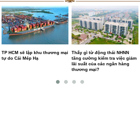
TP HCM sẽ lập khu thương mại
Thấy gì từ động thái NHNN
tự do Cái Mép Hạ
tăng cường kiểm tra việc giảm
lãi suất của các ngân hàng
thương mại?