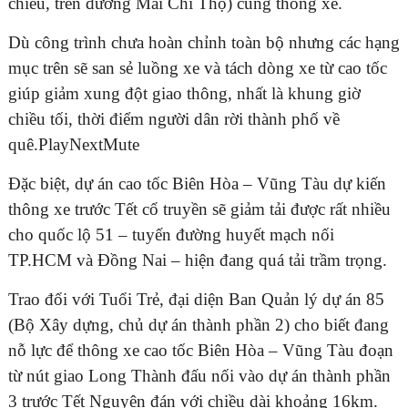
chiều, trên đường Mai Chí Thọ) cũng thông xe.
Dù công trình chưa hoàn chỉnh toàn bộ nhưng các hạng
mục trên sẽ san sẻ luồng xe và tách dòng xe từ cao tốc
giúp giảm xung đột giao thông, nhất là khung giờ
chiều tối, thời điểm người dân rời thành phố về
quê.PlayNextMute
Đặc biệt, dự án cao tốc Biên Hòa – Vũng Tàu dự kiến
thông xe trước Tết cổ truyền sẽ giảm tải được rất nhiều
cho quốc lộ 51 – tuyến đường huyết mạch nối
TP.HCM và Đồng Nai – hiện đang quá tải trầm trọng.
Trao đổi với Tuổi Trẻ, đại diện Ban Quản lý dự án 85
(Bộ Xây dựng, chủ dự án thành phần 2) cho biết đang
nỗ lực để thông xe cao tốc Biên Hòa – Vũng Tàu đoạn
từ nút giao Long Thành đấu nối vào dự án thành phần
3 trước Tết Nguyên đán với chiều dài khoảng 16km.