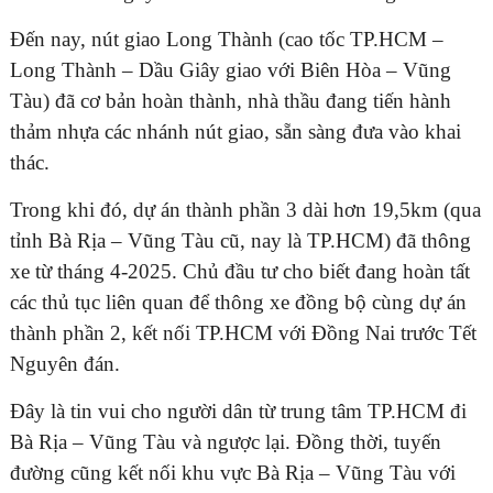
Đến nay, nút giao Long Thành (cao tốc TP.HCM –
Long Thành – Dầu Giây giao với Biên Hòa – Vũng
Tàu) đã cơ bản hoàn thành, nhà thầu đang tiến hành
ĐĂNG KÝ TƯ VẤN MIỄN PHÍ
thảm nhựa các nhánh nút giao, sẵn sàng đưa vào khai
thác.
Trong khi đó, dự án thành phần 3 dài hơn 19,5km (qua
tỉnh Bà Rịa – Vũng Tàu cũ, nay là TP.HCM) đã thông
xe từ tháng 4-2025. Chủ đầu tư cho biết đang hoàn tất
các thủ tục liên quan để thông xe đồng bộ cùng dự án
thành phần 2, kết nối TP.HCM với Đồng Nai trước Tết
Nguyên đán.
HOÀN THÀNH
Đây là tin vui cho người dân từ trung tâm TP.HCM đi
Bà Rịa – Vũng Tàu và ngược lại. Đồng thời, tuyến
Đăng ký tư vấn trực tiếp 24/7:
0835182528 - 0819151818
đường cũng kết nối khu vực Bà Rịa – Vũng Tàu với