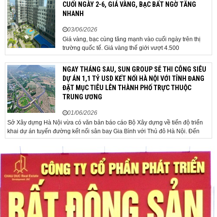
đã chủ trì phiên họp Chính phủ thường...
CUỐI NGÀY 2-6, GIÁ VÀNG, BẠC BẤT NGỜ TĂNG
NHANH
03/06/2026
Giá vàng, bạc cùng tăng mạnh vào cuối ngày trên thị
trường quốc tế. Giá vàng thế giới vượt 4.500
USD/ounce. Cuối ngày 2-6, giá vàng hôm nay trên thị
trường quốc tế được giao dịch ở mức 4.520
NGAY THÁNG SAU, SUN GROUP SẼ THI CÔNG SIÊU
USD/ounce, tăng khoảng 35 USD/ounce so với buổi
DỰ ÁN 1,1 TỶ USD KẾT NỐI HÀ NỘI VỚI TỈNH ĐANG
sáng. Trong phiên, có thời điểm giá vàng...
ĐẶT MỤC TIÊU LÊN THÀNH PHỐ TRỰC THUỘC
TRUNG ƯƠNG
01/06/2026
Sở Xây dựng Hà Nội vừa có văn bản báo cáo Bộ Xây dựng về tiến độ triển
khai dự án tuyến đường kết nối sân bay Gia Bình với Thủ đô Hà Nội. Đến
nay, công tác giải phóng mặt bằng và chuẩn bị đầu tư của dự án đã ghi nhận
nhiều kết...