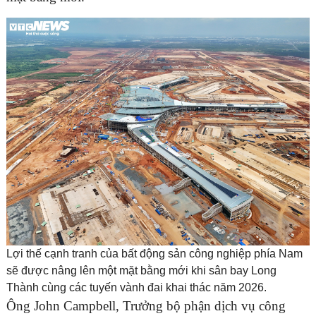
ĐĂNG KÝ TƯ VẤN MIỄN PHÍ
Lợi thế cạnh tranh của bất động sản công nghiệp phía Nam
HOÀN THÀNH
sẽ được nâng lên một mặt bằng mới khi sân bay Long
Đăng ký tư vấn trực tiếp 24/7:
Thành cùng các tuyến vành đai khai thác năm 2026.
0835182528 - 0819151818
Ông John Campbell, Trưởng bộ phận dịch vụ công