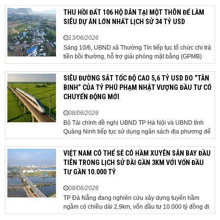
địa phương 2 cấp, phát triển nhà ở xã hội và xử lý các
THU HỒI ĐẤT 106 HỘ DÂN TẠI MỘT THÔN ĐỂ LÀM
vướng mắc về cơ chế, chính...
SIÊU DỰ ÁN LỚN NHẤT LỊCH SỬ 34 TỶ USD
13/06/2026
Sáng 10/6, UBND xã Thường Tín tiếp tục tổ chức chi trả
tiền bồi thường, hỗ trợ giải phóng mặt bằng (GPMB)
cho 106 hộ gia đình, cá nhân thuộc diện thu hồi đất để
thực hiện dự án Khu đô thị thể thao Quốc tế Hà Nội trên
SIÊU ĐƯỜNG SẮT TỐC ĐỘ CAO 5,6 TỶ USD DO “TÂN
địa bàn thôn Nhuệ Giang. Trong...
BINH” CỦA TỶ PHÚ PHẠM NHẬT VƯỢNG ĐẦU TƯ CÓ
CHUYỂN ĐỘNG MỚI
08/06/2026
Bộ Tài chính đề nghị UBND TP Hà Nội và UBND tỉnh
Quảng Ninh tiếp tục sử dụng ngân sách địa phương để
thực hiện công tác giải phóng mặt bằng đối với phần
tuyến đi qua địa bàn hai địa phương, bảo đảm tiến độ
VIỆT NAM CÓ THỂ SẼ CÓ HẦM XUYÊN SÂN BAY ĐẦU
triển khai. Bộ Tài chính vừa có công văn...
TIÊN TRONG LỊCH SỬ DÀI GẦN 3KM VỚI VỐN ĐẦU
TƯ GẦN 10.000 TỶ
08/06/2026
TP Đà Nẵng đang nghiên cứu xây dựng tuyến hầm
ngầm có chiều dài 2,9km, vốn đầu tư 10.000 tỷ đồng đi
qua sân bay quốc tế. TP Đà Nẵng đang nghiên cứu một