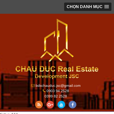
CHỌN DANH MỤC
bdschauduc.jsc@gmail.com
0903 94 2528
0399 82 2528