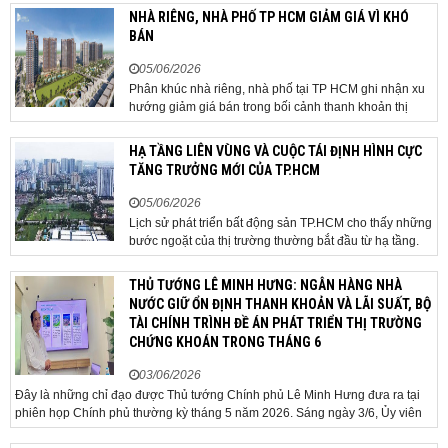
phương án hạ tầng mang tính đột phá khi đề xuất xây
NHÀ RIÊNG, NHÀ PHỐ TP HCM GIẢM GIÁ VÌ KHÓ
dựng tuyến hầm ngầm xuyên qua khu vực sân...
BÁN
05/06/2026
Phân khúc nhà riêng, nhà phố tại TP HCM ghi nhận xu
hướng giảm giá bán trong bối cảnh thanh khoản thị
trường suy yếu, người mua thận trọng. Sau hơn 5 tháng
rao bán căn nhà trong hẻm khu vực Bảy Hiền, anh
HẠ TẦNG LIÊN VÙNG VÀ CUỘC TÁI ĐỊNH HÌNH CỰC
Minh, một chủ nhà tại TP HCM, chấp nhận hạ giá...
TĂNG TRƯỞNG MỚI CỦA TP.HCM
05/06/2026
Lịch sử phát triển bất động sản TP.HCM cho thấy những
bước ngoặt của thị trường thường bắt đầu từ hạ tầng.
Khi các tuyến kết nối liên vùng đồng loạt tăng tốc, cấu
trúc phát triển đô thị đang dần thay đổi, mở ra những
THỦ TƯỚNG LÊ MINH HƯNG: NGÂN HÀNG NHÀ
hành lang tăng trưởng mới và kéo theo quá...
NƯỚC GIỮ ỔN ĐỊNH THANH KHOẢN VÀ LÃI SUẤT, BỘ
TÀI CHÍNH TRÌNH ĐỀ ÁN PHÁT TRIỂN THỊ TRƯỜNG
CHỨNG KHOÁN TRONG THÁNG 6
03/06/2026
Đây là những chỉ đạo được Thủ tướng Chính phủ Lê Minh Hưng đưa ra tại
phiên họp Chính phủ thường kỳ tháng 5 năm 2026. Sáng ngày 3/6, Ủy viên
Bộ Chính trị, Bí thư Đảng ủy Chính phủ, Thủ tướng Chính phủ Lê Minh Hưng