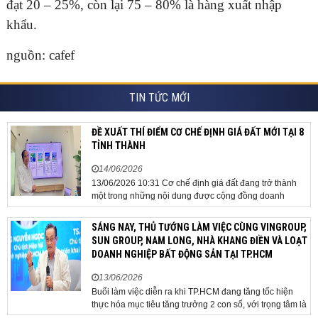
đạt 20 – 25%, còn lại 75 – 80% là hàng xuất nhập
khẩu.
nguồn: cafef
TIN TỨC MỚI
ĐỀ XUẤT THÍ ĐIỂM CƠ CHẾ ĐỊNH GIÁ ĐẤT MỚI TẠI 8
TỈNH THÀNH
14/06/2026
13/06/2026 10:31 Cơ chế định giá đất đang trở thành
một trong những nội dung được cộng đồng doanh
nghiệp, các chuyên gia và cơ quan quản lý đặc biệt
quan tâm khi tác động trực tiếp đến quá trình triển khai
SÁNG NAY, THỦ TƯỚNG LÀM VIỆC CÙNG VINGROUP,
dự án, thu hút đầu tư và sự phát triển ổn định của...
SUN GROUP, NAM LONG, NHÀ KHANG ĐIỀN VÀ LOẠT
DOANH NGHIỆP BẤT ĐỘNG SẢN TẠI TP.HCM
13/06/2026
Buổi làm việc diễn ra khi TP.HCM đang tăng tốc hiện
thực hóa mục tiêu tăng trưởng 2 con số, với trọng tâm là
giải ngân đầu tư công, hoàn thiện mô hình chính quyền