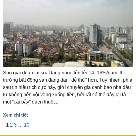
Sau giai đoạn lãi suất tăng nóng lên tới 14–16%/năm, thị
trường bất động sản đang dần “dễ thở” hơn. Tuy nhiên, phía
sau tín hiệu tích cực này, giới chuyên gia cảnh báo nhà đầu
tư không nên vội vàng xuống tiền, bởi rất có thể đây lại là
một “cái bẫy” quen thuộc...
Xem chi tiết
1
2
3
…
10
→