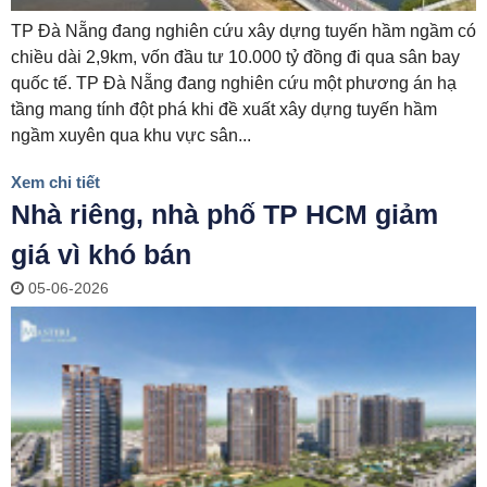
HOÀN THÀNH
TP Đà Nẵng đang nghiên cứu xây dựng tuyến hầm ngầm có
chiều dài 2,9km, vốn đầu tư 10.000 tỷ đồng đi qua sân bay
Đăng ký tư vấn trực tiếp 24/7:
quốc tế. TP Đà Nẵng đang nghiên cứu một phương án hạ
0835182528 - 0819151818
tầng mang tính đột phá khi đề xuất xây dựng tuyến hầm
ngầm xuyên qua khu vực sân...
Xem chi tiết
Nhà riêng, nhà phố TP HCM giảm
giá vì khó bán
05-06-2026