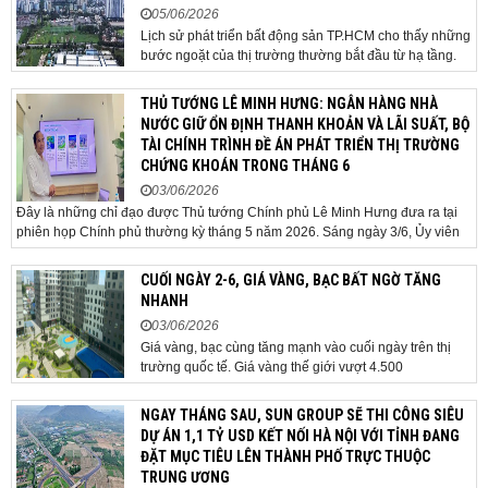
05/06/2026
Lịch sử phát triển bất động sản TP.HCM cho thấy những
bước ngoặt của thị trường thường bắt đầu từ hạ tầng.
Khi các tuyến kết nối liên vùng đồng loạt tăng tốc, cấu
trúc phát triển đô thị đang dần thay đổi, mở ra những
THỦ TƯỚNG LÊ MINH HƯNG: NGÂN HÀNG NHÀ
hành lang tăng trưởng mới và kéo theo quá...
NƯỚC GIỮ ỔN ĐỊNH THANH KHOẢN VÀ LÃI SUẤT, BỘ
TÀI CHÍNH TRÌNH ĐỀ ÁN PHÁT TRIỂN THỊ TRƯỜNG
CHỨNG KHOÁN TRONG THÁNG 6
03/06/2026
Đây là những chỉ đạo được Thủ tướng Chính phủ Lê Minh Hưng đưa ra tại
phiên họp Chính phủ thường kỳ tháng 5 năm 2026. Sáng ngày 3/6, Ủy viên
Bộ Chính trị, Bí thư Đảng ủy Chính phủ, Thủ tướng Chính phủ Lê Minh Hưng
đã chủ trì phiên họp Chính phủ thường...
CUỐI NGÀY 2-6, GIÁ VÀNG, BẠC BẤT NGỜ TĂNG
NHANH
03/06/2026
Giá vàng, bạc cùng tăng mạnh vào cuối ngày trên thị
trường quốc tế. Giá vàng thế giới vượt 4.500
USD/ounce. Cuối ngày 2-6, giá vàng hôm nay trên thị
trường quốc tế được giao dịch ở mức 4.520
NGAY THÁNG SAU, SUN GROUP SẼ THI CÔNG SIÊU
USD/ounce, tăng khoảng 35 USD/ounce so với buổi
DỰ ÁN 1,1 TỶ USD KẾT NỐI HÀ NỘI VỚI TỈNH ĐANG
sáng. Trong phiên, có thời điểm giá vàng...
ĐẶT MỤC TIÊU LÊN THÀNH PHỐ TRỰC THUỘC
TRUNG ƯƠNG