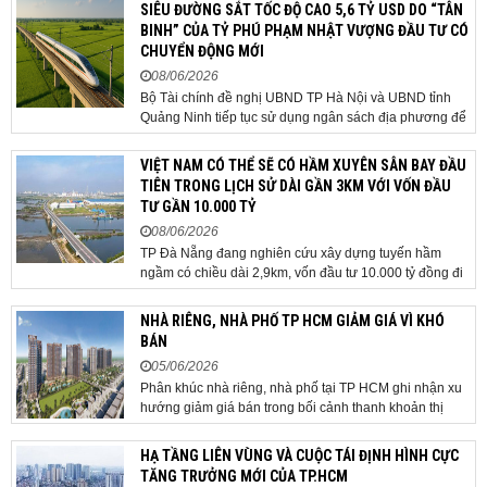
thực hiện dự án Khu đô thị thể thao Quốc tế Hà Nội trên
SIÊU ĐƯỜNG SẮT TỐC ĐỘ CAO 5,6 TỶ USD DO “TÂN
địa bàn thôn Nhuệ Giang. Trong...
BINH” CỦA TỶ PHÚ PHẠM NHẬT VƯỢNG ĐẦU TƯ CÓ
CHUYỂN ĐỘNG MỚI
08/06/2026
Bộ Tài chính đề nghị UBND TP Hà Nội và UBND tỉnh
Quảng Ninh tiếp tục sử dụng ngân sách địa phương để
thực hiện công tác giải phóng mặt bằng đối với phần
tuyến đi qua địa bàn hai địa phương, bảo đảm tiến độ
VIỆT NAM CÓ THỂ SẼ CÓ HẦM XUYÊN SÂN BAY ĐẦU
triển khai. Bộ Tài chính vừa có công văn...
TIÊN TRONG LỊCH SỬ DÀI GẦN 3KM VỚI VỐN ĐẦU
TƯ GẦN 10.000 TỶ
08/06/2026
TP Đà Nẵng đang nghiên cứu xây dựng tuyến hầm
ngầm có chiều dài 2,9km, vốn đầu tư 10.000 tỷ đồng đi
qua sân bay quốc tế. TP Đà Nẵng đang nghiên cứu một
phương án hạ tầng mang tính đột phá khi đề xuất xây
NHÀ RIÊNG, NHÀ PHỐ TP HCM GIẢM GIÁ VÌ KHÓ
dựng tuyến hầm ngầm xuyên qua khu vực sân...
BÁN
05/06/2026
Phân khúc nhà riêng, nhà phố tại TP HCM ghi nhận xu
hướng giảm giá bán trong bối cảnh thanh khoản thị
trường suy yếu, người mua thận trọng. Sau hơn 5 tháng
rao bán căn nhà trong hẻm khu vực Bảy Hiền, anh
HẠ TẦNG LIÊN VÙNG VÀ CUỘC TÁI ĐỊNH HÌNH CỰC
Minh, một chủ nhà tại TP HCM, chấp nhận hạ giá...
TĂNG TRƯỞNG MỚI CỦA TP.HCM