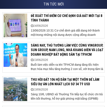
TIN TỨC MỚI
ĐỀ XUẤT THÍ ĐIỂM CƠ CHẾ ĐỊNH GIÁ ĐẤT MỚI TẠI 8
TỈNH THÀNH
14/06/2026
13/06/2026 10:31 Cơ chế định giá đất đang trở thành
một trong những nội dung được cộng đồng doanh
nghiệp, các chuyên gia và cơ quan quản lý đặc biệt
quan tâm khi tác động trực tiếp đến quá trình triển khai
SÁNG NAY, THỦ TƯỚNG LÀM VIỆC CÙNG VINGROUP,
dự án, thu hút đầu tư và sự phát triển ổn định của...
SUN GROUP, NAM LONG, NHÀ KHANG ĐIỀN VÀ LOẠT
DOANH NGHIỆP BẤT ĐỘNG SẢN TẠI TP.HCM
13/06/2026
Buổi làm việc diễn ra khi TP.HCM đang tăng tốc hiện
thực hóa mục tiêu tăng trưởng 2 con số, với trọng tâm là
giải ngân đầu tư công, hoàn thiện mô hình chính quyền
địa phương 2 cấp, phát triển nhà ở xã hội và xử lý các
THU HỒI ĐẤT 106 HỘ DÂN TẠI MỘT THÔN ĐỂ LÀM
vướng mắc về cơ chế, chính...
SIÊU DỰ ÁN LỚN NHẤT LỊCH SỬ 34 TỶ USD
13/06/2026
Sáng 10/6, UBND xã Thường Tín tiếp tục tổ chức chi trả
tiền bồi thường, hỗ trợ giải phóng mặt bằng (GPMB)
cho 106 hộ gia đình, cá nhân thuộc diện thu hồi đất để