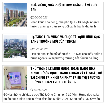
phương án hạ tầng mang tính đột phá khi đề xuất xây
NHÀ RIÊNG, NHÀ PHỐ TP HCM GIẢM GIÁ VÌ KHÓ
dựng tuyến hầm ngầm xuyên qua khu vực sân...
BÁN
05/06/2026
Phân khúc nhà riêng, nhà phố tại TP HCM ghi nhận xu
hướng giảm giá bán trong bối cảnh thanh khoản thị
trường suy yếu, người mua thận trọng. Sau hơn 5 tháng
rao bán căn nhà trong hẻm khu vực Bảy Hiền, anh
HẠ TẦNG LIÊN VÙNG VÀ CUỘC TÁI ĐỊNH HÌNH CỰC
Minh, một chủ nhà tại TP HCM, chấp nhận hạ giá...
TĂNG TRƯỞNG MỚI CỦA TP.HCM
05/06/2026
Lịch sử phát triển bất động sản TP.HCM cho thấy những
bước ngoặt của thị trường thường bắt đầu từ hạ tầng.
Khi các tuyến kết nối liên vùng đồng loạt tăng tốc, cấu
trúc phát triển đô thị đang dần thay đổi, mở ra những
THỦ TƯỚNG LÊ MINH HƯNG: NGÂN HÀNG NHÀ
hành lang tăng trưởng mới và kéo theo quá...
NƯỚC GIỮ ỔN ĐỊNH THANH KHOẢN VÀ LÃI SUẤT, BỘ
TÀI CHÍNH TRÌNH ĐỀ ÁN PHÁT TRIỂN THỊ TRƯỜNG
CHỨNG KHOÁN TRONG THÁNG 6
03/06/2026
Đây là những chỉ đạo được Thủ tướng Chính phủ Lê Minh Hưng đưa ra tại
phiên họp Chính phủ thường kỳ tháng 5 năm 2026. Sáng ngày 3/6, Ủy viên
Bộ Chính trị, Bí thư Đảng ủy Chính phủ, Thủ tướng Chính phủ Lê Minh Hưng