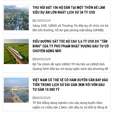
giải ngân đầu tư công, hoàn thiện mô hình chính quyền
địa phương 2 cấp, phát triển nhà ở xã hội và xử lý các
THU HỒI ĐẤT 106 HỘ DÂN TẠI MỘT THÔN ĐỂ LÀM
vướng mắc về cơ chế, chính...
SIÊU DỰ ÁN LỚN NHẤT LỊCH SỬ 34 TỶ USD
13/06/2026
ĐĂNG KÝ TƯ VẤN MIỄN PHÍ
Sáng 10/6, UBND xã Thường Tín tiếp tục tổ chức chi trả
tiền bồi thường, hỗ trợ giải phóng mặt bằng (GPMB)
cho 106 hộ gia đình, cá nhân thuộc diện thu hồi đất để
thực hiện dự án Khu đô thị thể thao Quốc tế Hà Nội trên
SIÊU ĐƯỜNG SẮT TỐC ĐỘ CAO 5,6 TỶ USD DO “TÂN
địa bàn thôn Nhuệ Giang. Trong...
BINH” CỦA TỶ PHÚ PHẠM NHẬT VƯỢNG ĐẦU TƯ CÓ
CHUYỂN ĐỘNG MỚI
08/06/2026
Bộ Tài chính đề nghị UBND TP Hà Nội và UBND tỉnh
Quảng Ninh tiếp tục sử dụng ngân sách địa phương để
thực hiện công tác giải phóng mặt bằng đối với phần
tuyến đi qua địa bàn hai địa phương, bảo đảm tiến độ
VIỆT NAM CÓ THỂ SẼ CÓ HẦM XUYÊN SÂN BAY ĐẦU
triển khai. Bộ Tài chính vừa có công văn...
TIÊN TRONG LỊCH SỬ DÀI GẦN 3KM VỚI VỐN ĐẦU
TƯ GẦN 10.000 TỶ
HOÀN THÀNH
08/06/2026
Đăng ký tư vấn trực tiếp 24/7:
TP Đà Nẵng đang nghiên cứu xây dựng tuyến hầm
0835182528 - 0819151818
ngầm có chiều dài 2,9km, vốn đầu tư 10.000 tỷ đồng đi
qua sân bay quốc tế. TP Đà Nẵng đang nghiên cứu một