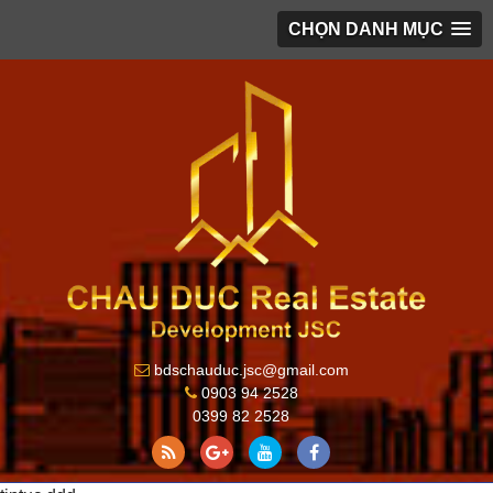
CHỌN DANH MỤC
bdschauduc.jsc@gmail.com
0903 94 2528
0399 82 2528