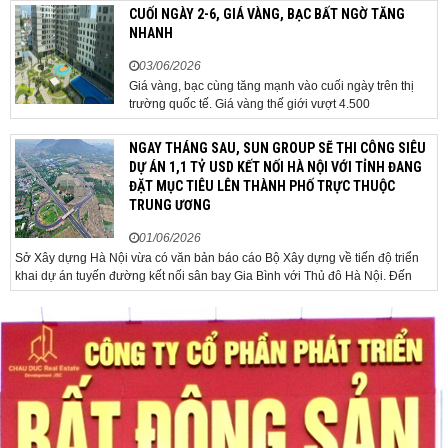
đã chủ trì phiên họp Chính phủ thường...
CUỐI NGÀY 2-6, GIÁ VÀNG, BẠC BẤT NGỜ TĂNG
NHANH
03/06/2026
Giá vàng, bạc cùng tăng mạnh vào cuối ngày trên thị
trường quốc tế. Giá vàng thế giới vượt 4.500
USD/ounce. Cuối ngày 2-6, giá vàng hôm nay trên thị
trường quốc tế được giao dịch ở mức 4.520
NGAY THÁNG SAU, SUN GROUP SẼ THI CÔNG SIÊU
USD/ounce, tăng khoảng 35 USD/ounce so với buổi
DỰ ÁN 1,1 TỶ USD KẾT NỐI HÀ NỘI VỚI TỈNH ĐANG
sáng. Trong phiên, có thời điểm giá vàng...
ĐẶT MỤC TIÊU LÊN THÀNH PHỐ TRỰC THUỘC
TRUNG ƯƠNG
01/06/2026
Sở Xây dựng Hà Nội vừa có văn bản báo cáo Bộ Xây dựng về tiến độ triển
khai dự án tuyến đường kết nối sân bay Gia Bình với Thủ đô Hà Nội. Đến
nay, công tác giải phóng mặt bằng và chuẩn bị đầu tư của dự án đã ghi nhận
nhiều kết...