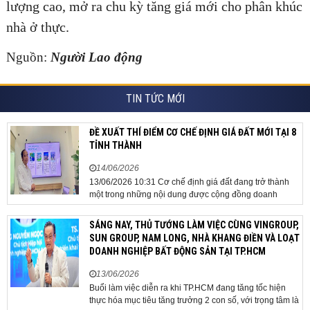
lượng cao, mở ra chu kỳ tăng giá mới cho phân khúc
nhà ở thực.
Nguồn:
Người Lao động
TIN TỨC MỚI
ĐỀ XUẤT THÍ ĐIỂM CƠ CHẾ ĐỊNH GIÁ ĐẤT MỚI TẠI 8
TỈNH THÀNH
14/06/2026
13/06/2026 10:31 Cơ chế định giá đất đang trở thành
một trong những nội dung được cộng đồng doanh
nghiệp, các chuyên gia và cơ quan quản lý đặc biệt
quan tâm khi tác động trực tiếp đến quá trình triển khai
SÁNG NAY, THỦ TƯỚNG LÀM VIỆC CÙNG VINGROUP,
dự án, thu hút đầu tư và sự phát triển ổn định của...
SUN GROUP, NAM LONG, NHÀ KHANG ĐIỀN VÀ LOẠT
DOANH NGHIỆP BẤT ĐỘNG SẢN TẠI TP.HCM
13/06/2026
Buổi làm việc diễn ra khi TP.HCM đang tăng tốc hiện
thực hóa mục tiêu tăng trưởng 2 con số, với trọng tâm là