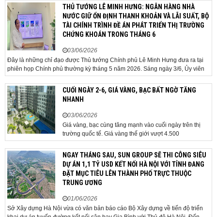
trúc phát triển đô thị đang dần thay đổi, mở ra những
THỦ TƯỚNG LÊ MINH HƯNG: NGÂN HÀNG NHÀ
hành lang tăng trưởng mới và kéo theo quá...
NƯỚC GIỮ ỔN ĐỊNH THANH KHOẢN VÀ LÃI SUẤT, BỘ
TÀI CHÍNH TRÌNH ĐỀ ÁN PHÁT TRIỂN THỊ TRƯỜNG
CHỨNG KHOÁN TRONG THÁNG 6
03/06/2026
Đây là những chỉ đạo được Thủ tướng Chính phủ Lê Minh Hưng đưa ra tại
phiên họp Chính phủ thường kỳ tháng 5 năm 2026. Sáng ngày 3/6, Ủy viên
Bộ Chính trị, Bí thư Đảng ủy Chính phủ, Thủ tướng Chính phủ Lê Minh Hưng
đã chủ trì phiên họp Chính phủ thường...
CUỐI NGÀY 2-6, GIÁ VÀNG, BẠC BẤT NGỜ TĂNG
NHANH
03/06/2026
Giá vàng, bạc cùng tăng mạnh vào cuối ngày trên thị
trường quốc tế. Giá vàng thế giới vượt 4.500
USD/ounce. Cuối ngày 2-6, giá vàng hôm nay trên thị
trường quốc tế được giao dịch ở mức 4.520
NGAY THÁNG SAU, SUN GROUP SẼ THI CÔNG SIÊU
USD/ounce, tăng khoảng 35 USD/ounce so với buổi
DỰ ÁN 1,1 TỶ USD KẾT NỐI HÀ NỘI VỚI TỈNH ĐANG
sáng. Trong phiên, có thời điểm giá vàng...
ĐẶT MỤC TIÊU LÊN THÀNH PHỐ TRỰC THUỘC
TRUNG ƯƠNG
01/06/2026
Sở Xây dựng Hà Nội vừa có văn bản báo cáo Bộ Xây dựng về tiến độ triển
khai dự án tuyến đường kết nối sân bay Gia Bình với Thủ đô Hà Nội. Đến