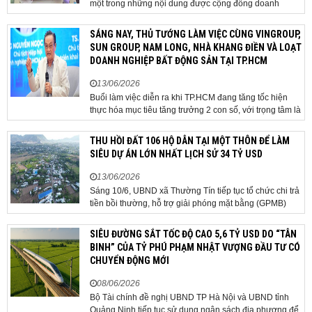
một trong những nội dung được cộng đồng doanh
nghiệp, các chuyên gia và cơ quan quản lý đặc biệt
quan tâm khi tác động trực tiếp đến quá trình triển khai
SÁNG NAY, THỦ TƯỚNG LÀM VIỆC CÙNG VINGROUP,
dự án, thu hút đầu tư và sự phát triển ổn định của...
SUN GROUP, NAM LONG, NHÀ KHANG ĐIỀN VÀ LOẠT
DOANH NGHIỆP BẤT ĐỘNG SẢN TẠI TP.HCM
13/06/2026
Buổi làm việc diễn ra khi TP.HCM đang tăng tốc hiện
thực hóa mục tiêu tăng trưởng 2 con số, với trọng tâm là
giải ngân đầu tư công, hoàn thiện mô hình chính quyền
địa phương 2 cấp, phát triển nhà ở xã hội và xử lý các
THU HỒI ĐẤT 106 HỘ DÂN TẠI MỘT THÔN ĐỂ LÀM
vướng mắc về cơ chế, chính...
SIÊU DỰ ÁN LỚN NHẤT LỊCH SỬ 34 TỶ USD
13/06/2026
Sáng 10/6, UBND xã Thường Tín tiếp tục tổ chức chi trả
tiền bồi thường, hỗ trợ giải phóng mặt bằng (GPMB)
cho 106 hộ gia đình, cá nhân thuộc diện thu hồi đất để
thực hiện dự án Khu đô thị thể thao Quốc tế Hà Nội trên
SIÊU ĐƯỜNG SẮT TỐC ĐỘ CAO 5,6 TỶ USD DO “TÂN
địa bàn thôn Nhuệ Giang. Trong...
BINH” CỦA TỶ PHÚ PHẠM NHẬT VƯỢNG ĐẦU TƯ CÓ
CHUYỂN ĐỘNG MỚI
08/06/2026
Bộ Tài chính đề nghị UBND TP Hà Nội và UBND tỉnh
Quảng Ninh tiếp tục sử dụng ngân sách địa phương để