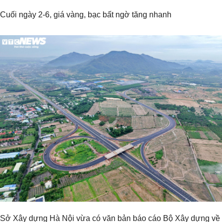
Cuối ngày 2-6, giá vàng, bạc bất ngờ tăng nhanh
Sở Xây dựng Hà Nội vừa có văn bản báo cáo Bộ Xây dựng về