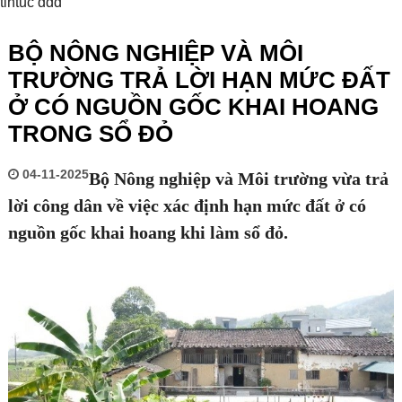
tintuc ddd
BỘ NÔNG NGHIỆP VÀ MÔI
TRƯỜNG TRẢ LỜI HẠN MỨC ĐẤT
Ở CÓ NGUỒN GỐC KHAI HOANG
TRONG SỔ ĐỎ
04-11-2025
Bộ Nông nghiệp và Môi trường vừa trả
lời công dân về việc xác định hạn mức đất ở có
nguồn gốc khai hoang khi làm sổ đỏ.