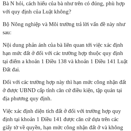
Bà N hỏi, cách hiểu của bà như trên có đúng, phù hợp
với quy định của Luật không?
Bộ Nông nghiệp và Môi trường trả lời vấn đề này như
ĐĂNG KÝ TƯ VẤN MIỄN PHÍ
sau:
Nội dung phản ánh của bà liên quan tới việc xác định
hạn mức đất ở đối với các trường hợp thuộc quy định
tại điểm a khoản 1 Điều 138 và khoản 1 Điều 141 Luật
Đất đai.
Đối với các trường hợp này thì hạn mức công nhận đất
ở được UBND cấp tỉnh căn cứ điều kiện, tập quán tại
địa phương quy định.
HOÀN THÀNH
Việc xác định diện tích đất ở đối với trường hợp quy
Đăng ký tư vấn trực tiếp 24/7:
định tại khoản 1 Điều 141 được căn cứ dựa trên các
0835182528 - 0819151818
giấy tờ về quyền, hạn mức công nhận đất ở và không