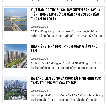
thực hiện công tác giải phóng mặt bằng đối với phần
tuyến đi qua địa bàn hai địa phương, bảo đảm tiến độ
VIỆT NAM CÓ THỂ SẼ CÓ HẦM XUYÊN SÂN BAY ĐẦU
triển khai. Bộ Tài chính vừa có công văn...
TIÊN TRONG LỊCH SỬ DÀI GẦN 3KM VỚI VỐN ĐẦU
TƯ GẦN 10.000 TỶ
08/06/2026
TP Đà Nẵng đang nghiên cứu xây dựng tuyến hầm
ngầm có chiều dài 2,9km, vốn đầu tư 10.000 tỷ đồng đi
qua sân bay quốc tế. TP Đà Nẵng đang nghiên cứu một
phương án hạ tầng mang tính đột phá khi đề xuất xây
NHÀ RIÊNG, NHÀ PHỐ TP HCM GIẢM GIÁ VÌ KHÓ
dựng tuyến hầm ngầm xuyên qua khu vực sân...
BÁN
05/06/2026
Phân khúc nhà riêng, nhà phố tại TP HCM ghi nhận xu
hướng giảm giá bán trong bối cảnh thanh khoản thị
trường suy yếu, người mua thận trọng. Sau hơn 5 tháng
rao bán căn nhà trong hẻm khu vực Bảy Hiền, anh
HẠ TẦNG LIÊN VÙNG VÀ CUỘC TÁI ĐỊNH HÌNH CỰC
Minh, một chủ nhà tại TP HCM, chấp nhận hạ giá...
TĂNG TRƯỞNG MỚI CỦA TP.HCM
05/06/2026
Lịch sử phát triển bất động sản TP.HCM cho thấy những
bước ngoặt của thị trường thường bắt đầu từ hạ tầng.
Khi các tuyến kết nối liên vùng đồng loạt tăng tốc, cấu