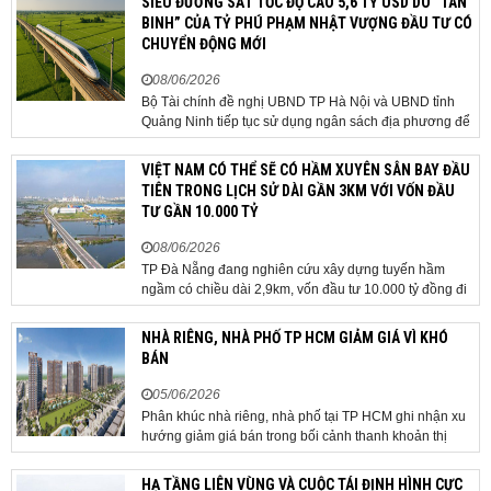
SIÊU ĐƯỜNG SẮT TỐC ĐỘ CAO 5,6 TỶ USD DO “TÂN
địa bàn thôn Nhuệ Giang. Trong...
BINH” CỦA TỶ PHÚ PHẠM NHẬT VƯỢNG ĐẦU TƯ CÓ
CHUYỂN ĐỘNG MỚI
08/06/2026
Bộ Tài chính đề nghị UBND TP Hà Nội và UBND tỉnh
Quảng Ninh tiếp tục sử dụng ngân sách địa phương để
thực hiện công tác giải phóng mặt bằng đối với phần
tuyến đi qua địa bàn hai địa phương, bảo đảm tiến độ
VIỆT NAM CÓ THỂ SẼ CÓ HẦM XUYÊN SÂN BAY ĐẦU
triển khai. Bộ Tài chính vừa có công văn...
TIÊN TRONG LỊCH SỬ DÀI GẦN 3KM VỚI VỐN ĐẦU
TƯ GẦN 10.000 TỶ
08/06/2026
TP Đà Nẵng đang nghiên cứu xây dựng tuyến hầm
ngầm có chiều dài 2,9km, vốn đầu tư 10.000 tỷ đồng đi
qua sân bay quốc tế. TP Đà Nẵng đang nghiên cứu một
phương án hạ tầng mang tính đột phá khi đề xuất xây
NHÀ RIÊNG, NHÀ PHỐ TP HCM GIẢM GIÁ VÌ KHÓ
dựng tuyến hầm ngầm xuyên qua khu vực sân...
BÁN
05/06/2026
Phân khúc nhà riêng, nhà phố tại TP HCM ghi nhận xu
hướng giảm giá bán trong bối cảnh thanh khoản thị
trường suy yếu, người mua thận trọng. Sau hơn 5 tháng
rao bán căn nhà trong hẻm khu vực Bảy Hiền, anh
HẠ TẦNG LIÊN VÙNG VÀ CUỘC TÁI ĐỊNH HÌNH CỰC