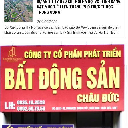
DỰ ÁN 1,1 TỶ USD KẾT NỐI HÀ NỘI VỚI TỈNH ĐANG
sáng. Trong phiên, có thời điểm giá vàng...
ĐẶT MỤC TIÊU LÊN THÀNH PHỐ TRỰC THUỘC
TRUNG ƯƠNG
01/06/2026
Sở Xây dựng Hà Nội vừa có văn bản báo cáo Bộ Xây dựng về tiến độ triển
khai dự án tuyến đường kết nối sân bay Gia Bình với Thủ đô Hà Nội. Đến
nay, công tác giải phóng mặt bằng và chuẩn bị đầu tư của dự án đã ghi nhận
nhiều kết...