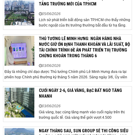
Minh, một chủ nhà tại TP HCM, chấp nhận hạ giá...
TĂNG TRƯỞNG MỚI CỦA TP.HCM
05/06/2026
Lịch sử phát triển bất động sản TP.HCM cho thấy những
bước ngoặt của thị trường thường bắt đầu từ hạ tầng.
Khi các tuyến kết nối liên vùng đồng loạt tăng tốc, cấu
trúc phát triển đô thị đang dần thay đổi, mở ra những
THỦ TƯỚNG LÊ MINH HƯNG: NGÂN HÀNG NHÀ
hành lang tăng trưởng mới và kéo theo quá...
NƯỚC GIỮ ỔN ĐỊNH THANH KHOẢN VÀ LÃI SUẤT, BỘ
TÀI CHÍNH TRÌNH ĐỀ ÁN PHÁT TRIỂN THỊ TRƯỜNG
CHỨNG KHOÁN TRONG THÁNG 6
03/06/2026
Đây là những chỉ đạo được Thủ tướng Chính phủ Lê Minh Hưng đưa ra tại
phiên họp Chính phủ thường kỳ tháng 5 năm 2026. Sáng ngày 3/6, Ủy viên
Bộ Chính trị, Bí thư Đảng ủy Chính phủ, Thủ tướng Chính phủ Lê Minh Hưng
đã chủ trì phiên họp Chính phủ thường...
CUỐI NGÀY 2-6, GIÁ VÀNG, BẠC BẤT NGỜ TĂNG
NHANH
03/06/2026
Giá vàng, bạc cùng tăng mạnh vào cuối ngày trên thị
trường quốc tế. Giá vàng thế giới vượt 4.500
USD/ounce. Cuối ngày 2-6, giá vàng hôm nay trên thị
trường quốc tế được giao dịch ở mức 4.520
NGAY THÁNG SAU, SUN GROUP SẼ THI CÔNG SIÊU
USD/ounce, tăng khoảng 35 USD/ounce so với buổi