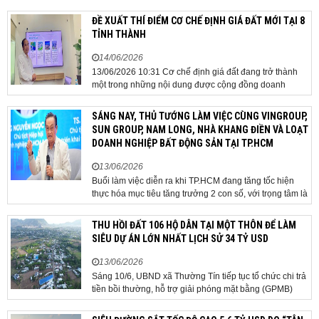
ĐỀ XUẤT THÍ ĐIỂM CƠ CHẾ ĐỊNH GIÁ ĐẤT MỚI TẠI 8
TỈNH THÀNH
14/06/2026
13/06/2026 10:31 Cơ chế định giá đất đang trở thành
một trong những nội dung được cộng đồng doanh
nghiệp, các chuyên gia và cơ quan quản lý đặc biệt
quan tâm khi tác động trực tiếp đến quá trình triển khai
SÁNG NAY, THỦ TƯỚNG LÀM VIỆC CÙNG VINGROUP,
dự án, thu hút đầu tư và sự phát triển ổn định của...
SUN GROUP, NAM LONG, NHÀ KHANG ĐIỀN VÀ LOẠT
DOANH NGHIỆP BẤT ĐỘNG SẢN TẠI TP.HCM
13/06/2026
Buổi làm việc diễn ra khi TP.HCM đang tăng tốc hiện
thực hóa mục tiêu tăng trưởng 2 con số, với trọng tâm là
giải ngân đầu tư công, hoàn thiện mô hình chính quyền
địa phương 2 cấp, phát triển nhà ở xã hội và xử lý các
THU HỒI ĐẤT 106 HỘ DÂN TẠI MỘT THÔN ĐỂ LÀM
vướng mắc về cơ chế, chính...
SIÊU DỰ ÁN LỚN NHẤT LỊCH SỬ 34 TỶ USD
13/06/2026
Sáng 10/6, UBND xã Thường Tín tiếp tục tổ chức chi trả
tiền bồi thường, hỗ trợ giải phóng mặt bằng (GPMB)
cho 106 hộ gia đình, cá nhân thuộc diện thu hồi đất để
thực hiện dự án Khu đô thị thể thao Quốc tế Hà Nội trên