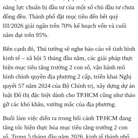
năng lực chuẩn bị đầu tư của một số chủ đầu tư chưa
đồng đều. Thành phố đặt mục tiêu đến hết quý
III/2026 giải ngân trên 70% kế hoạch vốn và cuối
ĐĂNG KÝ TƯ VẤN MIỄN PHÍ
năm đạt trên 95%.
Bên cạnh đó, Thủ tướng sẽ nghe báo cáo về tình hình
kinh tế – xã hội 5 tháng đầu năm, các giải pháp thực
hiện mục tiêu tăng trưởng 2 con số, vận hành mô
hình chính quyền địa phương 2 cấp, triển khai Nghị
quyết 57 năm 2024 của Bộ Chính trị, xây dựng dự án
luật Đô thị đặc biệt dành cho TP.HCM cũng như tháo
gỡ các khó khăn, vướng mắc của địa phương.
HOÀN THÀNH
Buổi làm việc diễn ra trong bối cảnh TP.HCM đang
Đăng ký tư vấn trực tiếp 24/7:
tăng tốc hiện thực hóa mục tiêu tăng trưởng 2 con
0835182528 - 0819151818
số. Trong 5 tháng đầu năm 2026, kinh tế thành phố