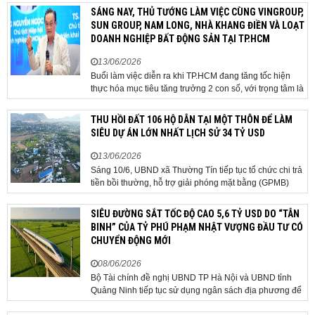
quan tâm khi tác động trực tiếp đến quá trình triển khai
SÁNG NAY, THỦ TƯỚNG LÀM VIỆC CÙNG VINGROUP,
dự án, thu hút đầu tư và sự phát triển ổn định của...
SUN GROUP, NAM LONG, NHÀ KHANG ĐIỀN VÀ LOẠT
DOANH NGHIỆP BẤT ĐỘNG SẢN TẠI TP.HCM
13/06/2026
Buổi làm việc diễn ra khi TP.HCM đang tăng tốc hiện
thực hóa mục tiêu tăng trưởng 2 con số, với trọng tâm là
giải ngân đầu tư công, hoàn thiện mô hình chính quyền
địa phương 2 cấp, phát triển nhà ở xã hội và xử lý các
THU HỒI ĐẤT 106 HỘ DÂN TẠI MỘT THÔN ĐỂ LÀM
vướng mắc về cơ chế, chính...
SIÊU DỰ ÁN LỚN NHẤT LỊCH SỬ 34 TỶ USD
13/06/2026
Sáng 10/6, UBND xã Thường Tín tiếp tục tổ chức chi trả
tiền bồi thường, hỗ trợ giải phóng mặt bằng (GPMB)
cho 106 hộ gia đình, cá nhân thuộc diện thu hồi đất để
thực hiện dự án Khu đô thị thể thao Quốc tế Hà Nội trên
SIÊU ĐƯỜNG SẮT TỐC ĐỘ CAO 5,6 TỶ USD DO “TÂN
địa bàn thôn Nhuệ Giang. Trong...
BINH” CỦA TỶ PHÚ PHẠM NHẬT VƯỢNG ĐẦU TƯ CÓ
CHUYỂN ĐỘNG MỚI
08/06/2026
Bộ Tài chính đề nghị UBND TP Hà Nội và UBND tỉnh
Quảng Ninh tiếp tục sử dụng ngân sách địa phương để
thực hiện công tác giải phóng mặt bằng đối với phần