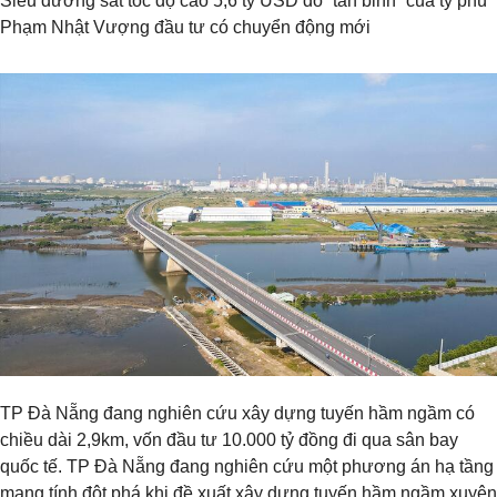
Siêu đường sắt tốc độ cao 5,6 tỷ USD do “tân binh” của tỷ phú
Phạm Nhật Vượng đầu tư có chuyển động mới
TP Đà Nẵng đang nghiên cứu xây dựng tuyến hầm ngầm có
chiều dài 2,9km, vốn đầu tư 10.000 tỷ đồng đi qua sân bay
quốc tế. TP Đà Nẵng đang nghiên cứu một phương án hạ tầng
mang tính đột phá khi đề xuất xây dựng tuyến hầm ngầm xuyên