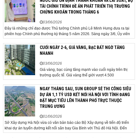
NƯỚC GIỮ ỔN ĐỊNH THANH KHOẢN VÀ LÃI SUẤT, BỘ
TÀI CHÍNH TRÌNH ĐỀ ÁN PHÁT TRIỂN THỊ TRƯỜNG
CHỨNG KHOÁN TRONG THÁNG 6
03/06/2026
Đây là những chỉ đạo được Thủ tướng Chính phủ Lê Minh Hưng đưa ra tại
phiên họp Chính phủ thường kỳ tháng 5 năm 2026. Sáng ngày 3/6, Ủy viên
Bộ Chính trị, Bí thư Đảng ủy Chính phủ, Thủ tướng Chính phủ Lê Minh Hưng
đã chủ trì phiên họp Chính phủ thường...
CUỐI NGÀY 2-6, GIÁ VÀNG, BẠC BẤT NGỜ TĂNG
NHANH
03/06/2026
Giá vàng, bạc cùng tăng mạnh vào cuối ngày trên thị
trường quốc tế. Giá vàng thế giới vượt 4.500
USD/ounce. Cuối ngày 2-6, giá vàng hôm nay trên thị
trường quốc tế được giao dịch ở mức 4.520
NGAY THÁNG SAU, SUN GROUP SẼ THI CÔNG SIÊU
USD/ounce, tăng khoảng 35 USD/ounce so với buổi
DỰ ÁN 1,1 TỶ USD KẾT NỐI HÀ NỘI VỚI TỈNH ĐANG
sáng. Trong phiên, có thời điểm giá vàng...
ĐẶT MỤC TIÊU LÊN THÀNH PHỐ TRỰC THUỘC
TRUNG ƯƠNG
01/06/2026
Sở Xây dựng Hà Nội vừa có văn bản báo cáo Bộ Xây dựng về tiến độ triển
khai dự án tuyến đường kết nối sân bay Gia Bình với Thủ đô Hà Nội. Đến
nay, công tác giải phóng mặt bằng và chuẩn bị đầu tư của dự án đã ghi nhận