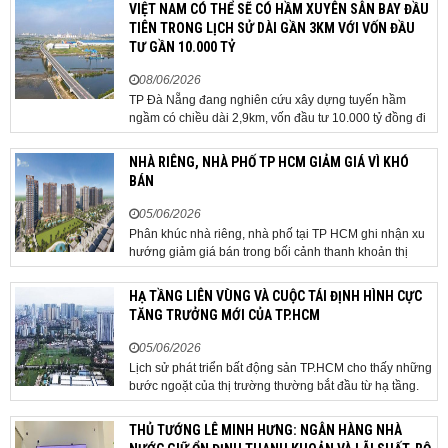
tuyến đi qua địa bàn hai địa phương, bảo đảm tiến độ
VIỆT NAM CÓ THỂ SẼ CÓ HẦM XUYÊN SÂN BAY ĐẦU
triển khai. Bộ Tài chính vừa có công văn...
TIÊN TRONG LỊCH SỬ DÀI GẦN 3KM VỚI VỐN ĐẦU
TƯ GẦN 10.000 TỶ
08/06/2026
TP Đà Nẵng đang nghiên cứu xây dựng tuyến hầm
ngầm có chiều dài 2,9km, vốn đầu tư 10.000 tỷ đồng đi
qua sân bay quốc tế. TP Đà Nẵng đang nghiên cứu một
phương án hạ tầng mang tính đột phá khi đề xuất xây
NHÀ RIÊNG, NHÀ PHỐ TP HCM GIẢM GIÁ VÌ KHÓ
dựng tuyến hầm ngầm xuyên qua khu vực sân...
BÁN
05/06/2026
Phân khúc nhà riêng, nhà phố tại TP HCM ghi nhận xu
hướng giảm giá bán trong bối cảnh thanh khoản thị
trường suy yếu, người mua thận trọng. Sau hơn 5 tháng
rao bán căn nhà trong hẻm khu vực Bảy Hiền, anh
HẠ TẦNG LIÊN VÙNG VÀ CUỘC TÁI ĐỊNH HÌNH CỰC
Minh, một chủ nhà tại TP HCM, chấp nhận hạ giá...
TĂNG TRƯỞNG MỚI CỦA TP.HCM
05/06/2026
Lịch sử phát triển bất động sản TP.HCM cho thấy những
bước ngoặt của thị trường thường bắt đầu từ hạ tầng.
Khi các tuyến kết nối liên vùng đồng loạt tăng tốc, cấu
trúc phát triển đô thị đang dần thay đổi, mở ra những
THỦ TƯỚNG LÊ MINH HƯNG: NGÂN HÀNG NHÀ
hành lang tăng trưởng mới và kéo theo quá...