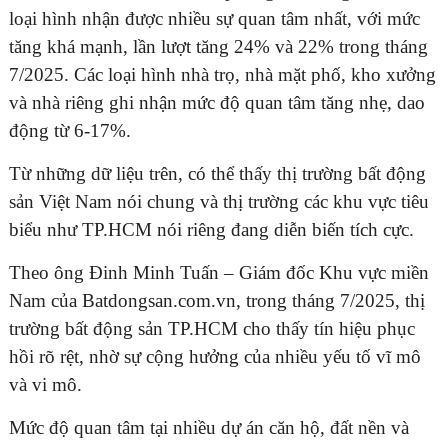
loại hình nhận được nhiều sự quan tâm nhất, với mức
tăng khá mạnh, lần lượt tăng 24% và 22% trong tháng
7/2025. Các loại hình nhà trọ, nhà mặt phố, kho xưởng
và nhà riêng ghi nhận mức độ quan tâm tăng nhẹ, dao
ĐĂNG KÝ TƯ VẤN MIỄN PHÍ
động từ 6-17%.
Từ những dữ liệu trên, có thể thấy thị trường bất động
sản Việt Nam nói chung và thị trường các khu vực tiêu
biểu như TP.HCM nói riêng đang diễn biến tích cực.
Theo ông Đinh Minh Tuấn – Giám đốc Khu vực miền
Nam của Batdongsan.com.vn, trong tháng 7/2025, thị
trường bất động sản TP.HCM cho thấy tín hiệu phục
hồi rõ rệt, nhờ sự cộng hưởng của nhiều yếu tố vĩ mô
HOÀN THÀNH
và vi mô.
Đăng ký tư vấn trực tiếp 24/7:
0835182528 - 0819151818
Mức độ quan tâm tại nhiều dự án căn hộ, đất nền và