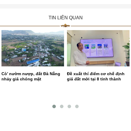
TIN LIÊN QUAN
Cò’ nườm nượp, đất Đà Nẵng
Đề xuất thí điểm cơ chế định
nhảy giá chóng mặt
giá đất mới tại 8 tỉnh thành