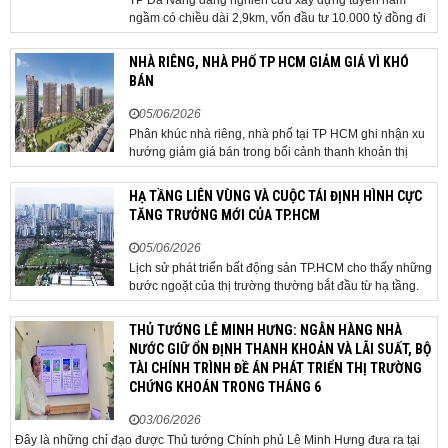
ngầm có chiều dài 2,9km, vốn đầu tư 10.000 tỷ đồng đi
qua sân bay quốc tế. TP Đà Nẵng đang nghiên cứu một
phương án hạ tầng mang tính đột phá khi đề xuất xây
NHÀ RIÊNG, NHÀ PHỐ TP HCM GIẢM GIÁ VÌ KHÓ
dựng tuyến hầm ngầm xuyên qua khu vực sân...
BÁN
05/06/2026
Phân khúc nhà riêng, nhà phố tại TP HCM ghi nhận xu
hướng giảm giá bán trong bối cảnh thanh khoản thị
trường suy yếu, người mua thận trọng. Sau hơn 5 tháng
rao bán căn nhà trong hẻm khu vực Bảy Hiền, anh
HẠ TẦNG LIÊN VÙNG VÀ CUỘC TÁI ĐỊNH HÌNH CỰC
Minh, một chủ nhà tại TP HCM, chấp nhận hạ giá...
TĂNG TRƯỞNG MỚI CỦA TP.HCM
05/06/2026
Lịch sử phát triển bất động sản TP.HCM cho thấy những
bước ngoặt của thị trường thường bắt đầu từ hạ tầng.
Khi các tuyến kết nối liên vùng đồng loạt tăng tốc, cấu
trúc phát triển đô thị đang dần thay đổi, mở ra những
THỦ TƯỚNG LÊ MINH HƯNG: NGÂN HÀNG NHÀ
hành lang tăng trưởng mới và kéo theo quá...
NƯỚC GIỮ ỔN ĐỊNH THANH KHOẢN VÀ LÃI SUẤT, BỘ
TÀI CHÍNH TRÌNH ĐỀ ÁN PHÁT TRIỂN THỊ TRƯỜNG
CHỨNG KHOÁN TRONG THÁNG 6
03/06/2026
Đây là những chỉ đạo được Thủ tướng Chính phủ Lê Minh Hưng đưa ra tại