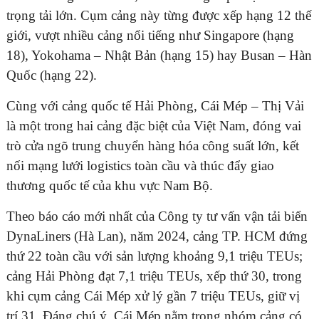
trọng tải lớn. Cụm cảng này từng được xếp hạng 12 thế
giới, vượt nhiều cảng nổi tiếng như Singapore (hạng
18), Yokohama – Nhật Bản (hạng 15) hay Busan – Hàn
Quốc (hạng 22).
Cùng với cảng quốc tế Hải Phòng, Cái Mép – Thị Vải
là một trong hai cảng đặc biệt của Việt Nam, đóng vai
trò cửa ngõ trung chuyển hàng hóa công suất lớn, kết
nối mạng lưới logistics toàn cầu và thúc đẩy giao
thương quốc tế của khu vực Nam Bộ.
Theo báo cáo mới nhất của Công ty tư vấn vận tải biển
DynaLiners (Hà Lan), năm 2024, cảng TP. HCM đứng
thứ 22 toàn cầu với sản lượng khoảng 9,1 triệu TEUs;
cảng Hải Phòng đạt 7,1 triệu TEUs, xếp thứ 30, trong
khi cụm cảng Cái Mép xử lý gần 7 triệu TEUs, giữ vị
trí 31. Đáng chú ý, Cái Mép nằm trong nhóm cảng có