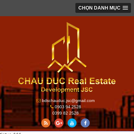
CHỌN DANH MỤC
bdschauduc.jsc@gmail.com
0903 94 2528
0399 82 2528