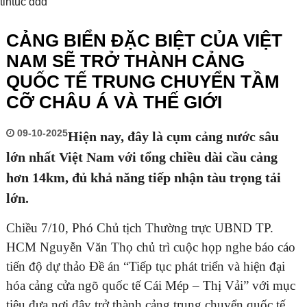
tintuc ddd
CẢNG BIỂN ĐẶC BIỆT CỦA VIỆT
NAM SẼ TRỞ THÀNH CẢNG
QUỐC TẾ TRUNG CHUYỂN TẦM
CỠ CHÂU Á VÀ THẾ GIỚI
09-10-2025
Hiện nay,
đây là cụm cảng nước sâu
lớn nhất Việt Nam với tổng chiều dài cầu cảng
hơn 14km, đủ khả năng tiếp nhận tàu trọng tải
lớn.
Chiều 7/10, Phó Chủ tịch Thường trực UBND TP.
HCM Nguyễn Văn Thọ chủ trì cuộc họp nghe báo cáo
tiến độ dự thảo Đề án “Tiếp tục phát triển và hiện đại
hóa cảng cửa ngõ quốc tế Cái Mép – Thị Vải” với mục
tiêu đưa nơi đây trở thành cảng trung chuyển quốc tế