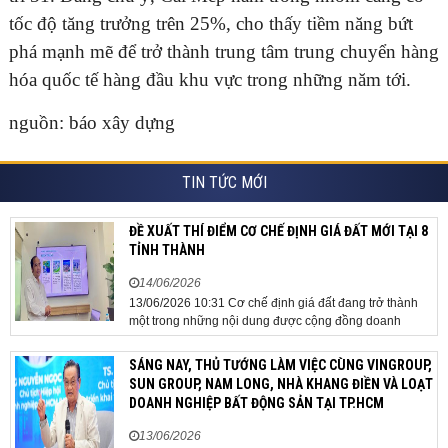
tốc độ tăng trưởng trên 25%, cho thấy tiềm năng bứt
phá mạnh mẽ để trở thành trung tâm trung chuyển hàng
hóa quốc tế hàng đầu khu vực trong những năm tới.
nguồn: báo xây dựng
TIN TỨC MỚI
ĐỀ XUẤT THÍ ĐIỂM CƠ CHẾ ĐỊNH GIÁ ĐẤT MỚI TẠI 8
TỈNH THÀNH
14/06/2026
13/06/2026 10:31 Cơ chế định giá đất đang trở thành
một trong những nội dung được cộng đồng doanh
nghiệp, các chuyên gia và cơ quan quản lý đặc biệt
quan tâm khi tác động trực tiếp đến quá trình triển khai
SÁNG NAY, THỦ TƯỚNG LÀM VIỆC CÙNG VINGROUP,
dự án, thu hút đầu tư và sự phát triển ổn định của...
SUN GROUP, NAM LONG, NHÀ KHANG ĐIỀN VÀ LOẠT
DOANH NGHIỆP BẤT ĐỘNG SẢN TẠI TP.HCM
13/06/2026