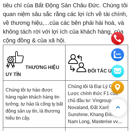
tiêu chí của Bất Động Sản Châu Đức. Chúng tôi
quan niệm sâu sắc rằng các lợi ích về tài chính,
về thương hiệu,...của các bên phải hài hoà, và
không tách rời với lợi ích của khách hàng, của
cộng đồng & của xã hội.
THƯƠNG HIỆU
ĐỐI TÁC UY TÍN
UY TÍN
Chúng tôi là Đại Lý Chiến
Chúng tôi tự hào được
Lược chính thức F1 của
hàng ngàn khách hàng tin
chủ đầu tư: Vingroup,
tưởng, tự hào là công ty bất
Novaland, Đất Xanh,
động sản uy tín, là thương
Sunshine, Khang Điền,
hiệu tin cậy.
Nam Long, Masterise vv....