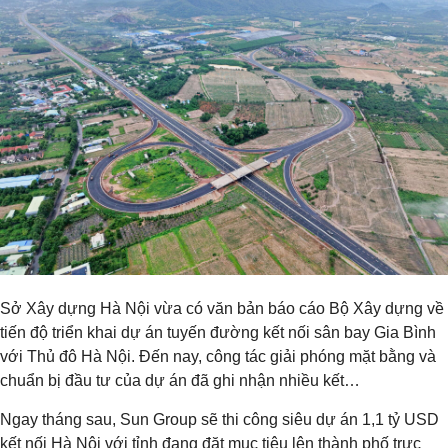
Sở Xây dựng Hà Nội vừa có văn bản báo cáo Bộ Xây dựng về
tiến độ triển khai dự án tuyến đường kết nối sân bay Gia Bình
với Thủ đô Hà Nội. Đến nay, công tác giải phóng mặt bằng và
chuẩn bị đầu tư của dự án đã ghi nhận nhiều kết…
Ngay tháng sau, Sun Group sẽ thi công siêu dự án 1,1 tỷ USD
kết nối Hà Nội với tỉnh đang đặt mục tiêu lên thành phố trực