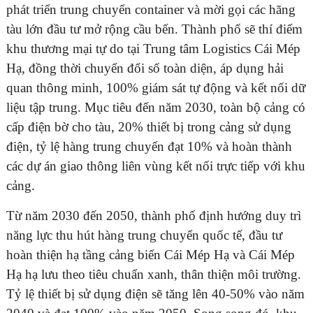
phát triển trung chuyển container và mời gọi các hãng
tàu lớn đầu tư mở rộng cầu bến. Thành phố sẽ thí điểm
khu thương mại tự do tại Trung tâm Logistics Cái Mép
Hạ, đồng thời chuyển đổi số toàn diện, áp dụng hải
ĐĂNG KÝ TƯ VẤN MIỄN PHÍ
quan thông minh, 100% giám sát tự động và kết nối dữ
liệu tập trung. Mục tiêu đến năm 2030, toàn bộ cảng có
cấp điện bờ cho tàu, 20% thiết bị trong cảng sử dụng
điện, tỷ lệ hàng trung chuyển đạt 10% và hoàn thành
các dự án giao thông liên vùng kết nối trực tiếp với khu
cảng.
Từ năm 2030 đến 2050, thành phố định hướng duy trì
năng lực thu hút hàng trung chuyển quốc tế, đầu tư
hoàn thiện hạ tầng cảng biển Cái Mép Hạ và Cái Mép
HOÀN THÀNH
Hạ hạ lưu theo tiêu chuẩn xanh, thân thiện môi trường.
Đăng ký tư vấn trực tiếp 24/7:
Tỷ lệ thiết bị sử dụng điện sẽ tăng lên 40-50% vào năm
0835182528 - 0819151818