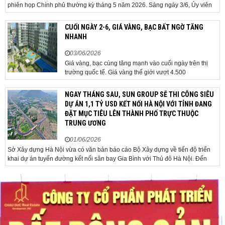
phiên họp Chính phủ thường kỳ tháng 5 năm 2026. Sáng ngày 3/6, Ủy viên
Bộ Chính trị, Bí thư Đảng ủy Chính phủ, Thủ tướng Chính phủ Lê Minh Hưng
đã chủ trì phiên họp Chính phủ thường...
CUỐI NGÀY 2-6, GIÁ VÀNG, BẠC BẤT NGỜ TĂNG
NHANH
03/06/2026
Giá vàng, bạc cùng tăng mạnh vào cuối ngày trên thị
trường quốc tế. Giá vàng thế giới vượt 4.500
USD/ounce. Cuối ngày 2-6, giá vàng hôm nay trên thị
trường quốc tế được giao dịch ở mức 4.520
NGAY THÁNG SAU, SUN GROUP SẼ THI CÔNG SIÊU
USD/ounce, tăng khoảng 35 USD/ounce so với buổi
DỰ ÁN 1,1 TỶ USD KẾT NỐI HÀ NỘI VỚI TỈNH ĐANG
sáng. Trong phiên, có thời điểm giá vàng...
ĐẶT MỤC TIÊU LÊN THÀNH PHỐ TRỰC THUỘC
TRUNG ƯƠNG
01/06/2026
Sở Xây dựng Hà Nội vừa có văn bản báo cáo Bộ Xây dựng về tiến độ triển
khai dự án tuyến đường kết nối sân bay Gia Bình với Thủ đô Hà Nội. Đến
nay, công tác giải phóng mặt bằng và chuẩn bị đầu tư của dự án đã ghi nhận
nhiều kết...