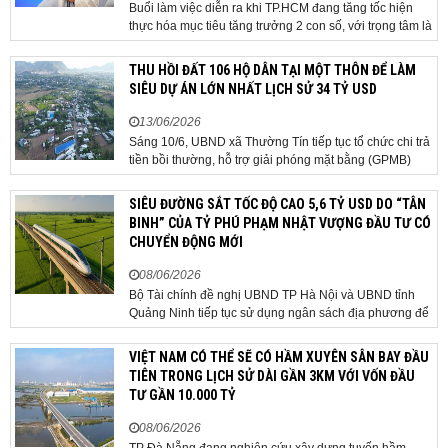
Buổi làm việc diễn ra khi TP.HCM đang tăng tốc hiện
thực hóa mục tiêu tăng trưởng 2 con số, với trọng tâm là
giải ngân đầu tư công, hoàn thiện mô hình chính quyền
địa phương 2 cấp, phát triển nhà ở xã hội và xử lý các
THU HỒI ĐẤT 106 HỘ DÂN TẠI MỘT THÔN ĐỂ LÀM
vướng mắc về cơ chế, chính...
SIÊU DỰ ÁN LỚN NHẤT LỊCH SỬ 34 TỶ USD
13/06/2026
Sáng 10/6, UBND xã Thường Tín tiếp tục tổ chức chi trả
tiền bồi thường, hỗ trợ giải phóng mặt bằng (GPMB)
cho 106 hộ gia đình, cá nhân thuộc diện thu hồi đất để
thực hiện dự án Khu đô thị thể thao Quốc tế Hà Nội trên
SIÊU ĐƯỜNG SẮT TỐC ĐỘ CAO 5,6 TỶ USD DO “TÂN
địa bàn thôn Nhuệ Giang. Trong...
BINH” CỦA TỶ PHÚ PHẠM NHẬT VƯỢNG ĐẦU TƯ CÓ
CHUYỂN ĐỘNG MỚI
08/06/2026
Bộ Tài chính đề nghị UBND TP Hà Nội và UBND tỉnh
Quảng Ninh tiếp tục sử dụng ngân sách địa phương để
thực hiện công tác giải phóng mặt bằng đối với phần
tuyến đi qua địa bàn hai địa phương, bảo đảm tiến độ
VIỆT NAM CÓ THỂ SẼ CÓ HẦM XUYÊN SÂN BAY ĐẦU
triển khai. Bộ Tài chính vừa có công văn...
TIÊN TRONG LỊCH SỬ DÀI GẦN 3KM VỚI VỐN ĐẦU
TƯ GẦN 10.000 TỶ
08/06/2026
TP Đà Nẵng đang nghiên cứu xây dựng tuyến hầm