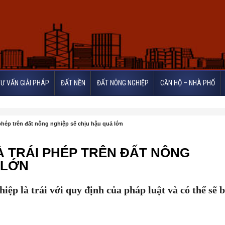
TƯ VẤN GIẢI PHÁP
ĐẤT NỀN
ĐẤT NÔNG NGHIỆP
CĂN HỘ – NHÀ PHỐ
 phép trên đất nông nghiệp sẽ chịu hậu quả lớn
HÀ TRÁI PHÉP TRÊN ĐẤT NÔNG
 LỚN
iệp là trái với quy định của pháp luật và có thể sẽ b