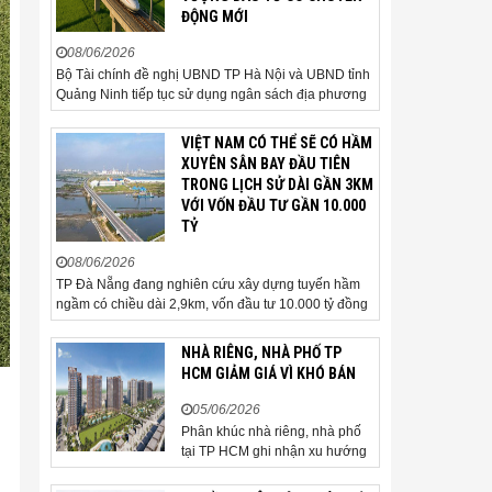
ĐỘNG MỚI
08/06/2026
Bộ Tài chính đề nghị UBND TP Hà Nội và UBND tỉnh
Quảng Ninh tiếp tục sử dụng ngân sách địa phương
để thực hiện công tác giải phóng mặt bằng đối với
phần tuyến đi qua địa bàn hai địa phương, bảo đảm
VIỆT NAM CÓ THỂ SẼ CÓ HẦM
tiến độ triển khai. Bộ Tài chính vừa có công văn...
XUYÊN SÂN BAY ĐẦU TIÊN
TRONG LỊCH SỬ DÀI GẦN 3KM
VỚI VỐN ĐẦU TƯ GẦN 10.000
TỶ
08/06/2026
TP Đà Nẵng đang nghiên cứu xây dựng tuyến hầm
ngầm có chiều dài 2,9km, vốn đầu tư 10.000 tỷ đồng
đi qua sân bay quốc tế. TP Đà Nẵng đang nghiên
cứu một phương án hạ tầng mang tính đột phá khi đề
NHÀ RIÊNG, NHÀ PHỐ TP
xuất xây dựng tuyến hầm ngầm xuyên qua khu vực
HCM GIẢM GIÁ VÌ KHÓ BÁN
sân...
05/06/2026
Phân khúc nhà riêng, nhà phố
tại TP HCM ghi nhận xu hướng
giảm giá bán trong bối cảnh
thanh khoản thị trường suy yếu,