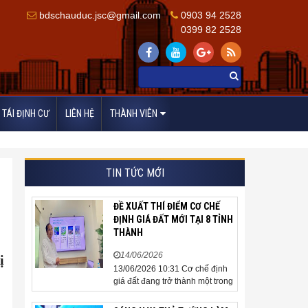
bdschauduc.jsc@gmail.com
0903 94 2528
0399 82 2528
TÁI ĐỊNH CƯ
LIÊN HỆ
THÀNH VIÊN
TIN TỨC MỚI
ĐỀ XUẤT THÍ ĐIỂM CƠ CHẾ
ĐỊNH GIÁ ĐẤT MỚI TẠI 8 TỈNH
THÀNH
14/06/2026
ị
13/06/2026 10:31 Cơ chế định
giá đất đang trở thành một trong
những nội dung được cộng
đồng doanh nghiệp, các chuyên