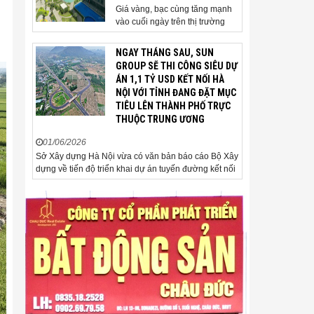
Giá vàng, bạc cùng tăng mạnh
vào cuối ngày trên thị trường
quốc tế. Giá vàng thế giới vượt
4.500 USD/ounce. Cuối ngày 2-
NGAY THÁNG SAU, SUN
6, giá vàng hôm nay trên thị
GROUP SẼ THI CÔNG SIÊU DỰ
trường quốc tế được giao dịch ở
ÁN 1,1 TỶ USD KẾT NỐI HÀ
mức 4.520 USD/ounce, tăng
NỘI VỚI TỈNH ĐANG ĐẶT MỤC
khoảng 35 USD/ounce so với
TIÊU LÊN THÀNH PHỐ TRỰC
buổi sáng. Trong phiên, có thời
THUỘC TRUNG ƯƠNG
điểm giá vàng...
01/06/2026
Sở Xây dựng Hà Nội vừa có văn bản báo cáo Bộ Xây
dựng về tiến độ triển khai dự án tuyến đường kết nối
sân bay Gia Bình với Thủ đô Hà Nội. Đến nay, công
tác giải phóng mặt bằng và chuẩn bị đầu tư của dự
án đã ghi nhận nhiều kết...