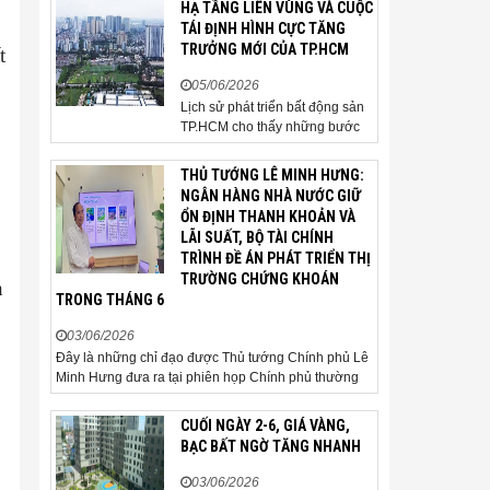
HẠ TẦNG LIÊN VÙNG VÀ CUỘC
người mua thận trọng. Sau hơn
TÁI ĐỊNH HÌNH CỰC TĂNG
5 tháng rao bán căn nhà trong
TRƯỞNG MỚI CỦA TP.HCM
t
hẻm khu vực Bảy Hiền, anh
Minh, một chủ nhà tại TP HCM,
05/06/2026
chấp nhận hạ giá...
Lịch sử phát triển bất động sản
TP.HCM cho thấy những bước
ngoặt của thị trường thường bắt
đầu từ hạ tầng. Khi các tuyến
THỦ TƯỚNG LÊ MINH HƯNG:
kết nối liên vùng đồng loạt tăng
NGÂN HÀNG NHÀ NƯỚC GIỮ
tốc, cấu trúc phát triển đô thị
ỔN ĐỊNH THANH KHOẢN VÀ
đang dần thay đổi, mở ra những
LÃI SUẤT, BỘ TÀI CHÍNH
hành lang tăng trưởng mới và
TRÌNH ĐỀ ÁN PHÁT TRIỂN THỊ
kéo theo quá...
TRƯỜNG CHỨNG KHOÁN
h
TRONG THÁNG 6
03/06/2026
Đây là những chỉ đạo được Thủ tướng Chính phủ Lê
Minh Hưng đưa ra tại phiên họp Chính phủ thường
kỳ tháng 5 năm 2026. Sáng ngày 3/6, Ủy viên Bộ
Chính trị, Bí thư Đảng ủy Chính phủ, Thủ tướng
CUỐI NGÀY 2-6, GIÁ VÀNG,
Chính phủ Lê Minh Hưng đã chủ trì phiên họp Chính
BẠC BẤT NGỜ TĂNG NHANH
phủ thường...
03/06/2026