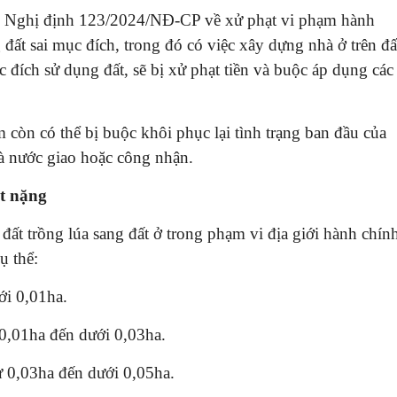
10 Nghị định 123/2024/NĐ-CP về xử phạt vi phạm hành
 đất sai mục đích, trong đó có việc xây dựng nhà ở trên đấ
ĐĂNG KÝ TƯ VẤN MIỄN PHÍ
đích sử dụng đất, sẽ bị xử phạt tiền và buộc áp dụng các
m còn có thể bị buộc khôi phục lại tình trạng ban đầu của
à nước giao hoặc công nhận.
ạt nặng
ất trồng lúa sang đất ở trong phạm vi địa giới hành chín
ụ thể:
ới 0,01ha.
HOÀN THÀNH
0835182528 -
ừ 0,01ha đến dưới 0,03ha.
Đăng ký tư vấn trực tiếp 24/7:
0819151818
từ 0,03ha đến dưới 0,05ha.