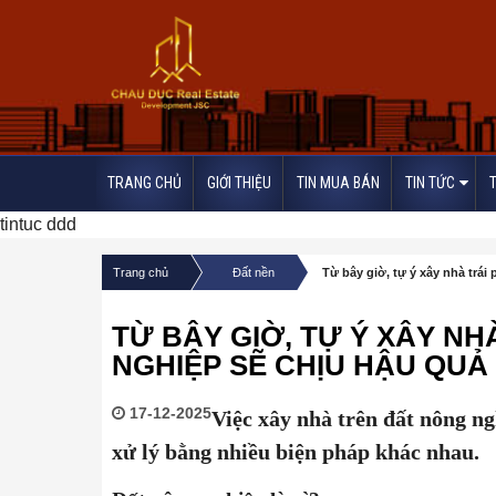
TRANG CHỦ
GIỚI THIỆU
TIN MUA BÁN
TIN TỨC
tintuc ddd
/
/
Trang chủ
Đất nền
Từ bây giờ, tự ý xây nhà trái
TỪ BÂY GIỜ, TỰ Ý XÂY N
NGHIỆP SẼ CHỊU HẬU QUẢ
17-12-2025
Việc xây nhà trên đất nông ngh
xử lý bằng nhiều biện pháp khác nhau.