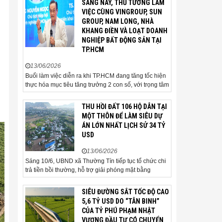
SÁNG NAY, THỦ TƯỚNG LÀM
gia và cơ quan quản lý đặc biệt
VIỆC CÙNG VINGROUP, SUN
quan tâm khi tác động trực tiếp
GROUP, NAM LONG, NHÀ
đến quá trình triển khai dự án,
KHANG ĐIỀN VÀ LOẠT DOANH
thu hút đầu tư và sự phát triển
NGHIỆP BẤT ĐỘNG SẢN TẠI
ổn định của...
TP.HCM
13/06/2026
Buổi làm việc diễn ra khi TP.HCM đang tăng tốc hiện
thực hóa mục tiêu tăng trưởng 2 con số, với trọng tâm
là giải ngân đầu tư công, hoàn thiện mô hình chính
quyền địa phương 2 cấp, phát triển nhà ở xã hội và
THU HỒI ĐẤT 106 HỘ DÂN TẠI
xử lý các vướng mắc về cơ chế, chính...
MỘT THÔN ĐỂ LÀM SIÊU DỰ
ÁN LỚN NHẤT LỊCH SỬ 34 TỶ
USD
13/06/2026
Sáng 10/6, UBND xã Thường Tín tiếp tục tổ chức chi
trả tiền bồi thường, hỗ trợ giải phóng mặt bằng
(GPMB) cho 106 hộ gia đình, cá nhân thuộc diện thu
hồi đất để thực hiện dự án Khu đô thị thể thao Quốc
SIÊU ĐƯỜNG SẮT TỐC ĐỘ CAO
tế Hà Nội trên địa bàn thôn Nhuệ Giang. Trong...
5,6 TỶ USD DO “TÂN BINH”
CỦA TỶ PHÚ PHẠM NHẬT
VƯỢNG ĐẦU TƯ CÓ CHUYỂN