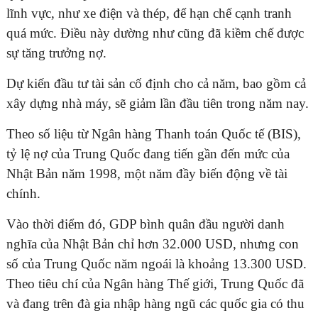
lĩnh vực, như xe điện và thép, để hạn chế cạnh tranh
quá mức. Điều này dường như cũng đã kiềm chế được
sự tăng trưởng nợ.
ĐĂNG KÝ TƯ VẤN MIỄN PHÍ
Dự kiến đầu tư tài sản cố định cho cả năm, bao gồm cả
xây dựng nhà máy, sẽ giảm lần đầu tiên trong năm nay.
Theo số liệu từ Ngân hàng Thanh toán Quốc tế (BIS),
tỷ lệ nợ của Trung Quốc đang tiến gần đến mức của
Nhật Bản năm 1998, một năm đầy biến động về tài
chính.
Vào thời điểm đó, GDP bình quân đầu người danh
nghĩa của Nhật Bản chỉ hơn 32.000 USD, nhưng con
HOÀN THÀNH
số của Trung Quốc năm ngoái là khoảng 13.300 USD.
Theo tiêu chí của Ngân hàng Thế giới, Trung Quốc đã
Đăng ký tư vấn trực tiếp 24/7:
0835182528 - 0819151818
và đang trên đà gia nhập hàng ngũ các quốc gia có thu