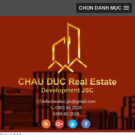
CHỌN DANH MỤC
bdschauduc.jsc@gmail.com
0903 94 2528
0399 82 2528