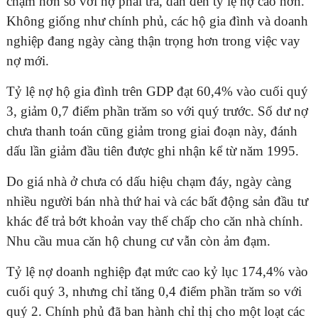
chậm hơn so với nợ phải trả, dẫn đến tỷ lệ nợ cao hơn.
Không giống như chính phủ, các hộ gia đình và doanh
nghiệp đang ngày càng thận trọng hơn trong việc vay
nợ mới.
Tỷ lệ nợ hộ gia đình trên GDP đạt 60,4% vào cuối quý
3, giảm 0,7 điểm phần trăm so với quý trước. Số dư nợ
chưa thanh toán cũng giảm trong giai đoạn này, đánh
dấu lần giảm đầu tiên được ghi nhận kể từ năm 1995.
Do giá nhà ở chưa có dấu hiệu chạm đáy, ngày càng
nhiều người bán nhà thứ hai và các bất động sản đầu tư
khác để trả bớt khoản vay thế chấp cho căn nhà chính.
Nhu cầu mua căn hộ chung cư vẫn còn ảm đạm.
Tỷ lệ nợ doanh nghiệp đạt mức cao kỷ lục 174,4% vào
cuối quý 3, nhưng chỉ tăng 0,4 điểm phần trăm so với
quý 2. Chính phủ đã ban hành chỉ thị cho một loạt các