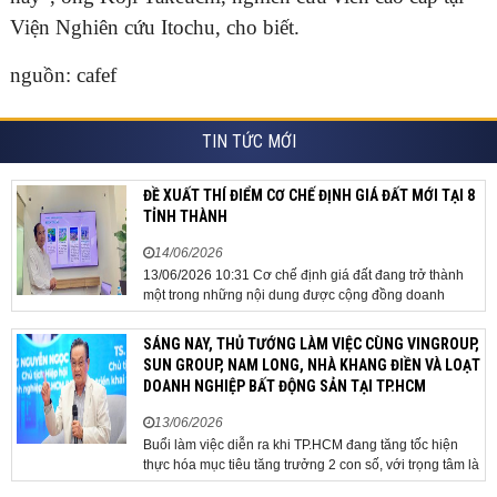
Viện Nghiên cứu Itochu, cho biết.
nguồn: cafef
TIN TỨC MỚI
ĐỀ XUẤT THÍ ĐIỂM CƠ CHẾ ĐỊNH GIÁ ĐẤT MỚI TẠI 8
TỈNH THÀNH
14/06/2026
13/06/2026 10:31 Cơ chế định giá đất đang trở thành
một trong những nội dung được cộng đồng doanh
nghiệp, các chuyên gia và cơ quan quản lý đặc biệt
quan tâm khi tác động trực tiếp đến quá trình triển khai
SÁNG NAY, THỦ TƯỚNG LÀM VIỆC CÙNG VINGROUP,
dự án, thu hút đầu tư và sự phát triển ổn định của...
SUN GROUP, NAM LONG, NHÀ KHANG ĐIỀN VÀ LOẠT
DOANH NGHIỆP BẤT ĐỘNG SẢN TẠI TP.HCM
13/06/2026
Buổi làm việc diễn ra khi TP.HCM đang tăng tốc hiện
thực hóa mục tiêu tăng trưởng 2 con số, với trọng tâm là
giải ngân đầu tư công, hoàn thiện mô hình chính quyền