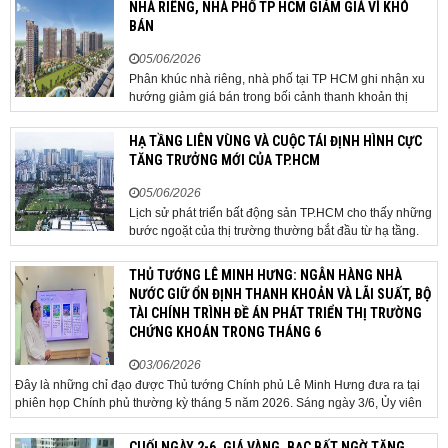
NHÀ RIÊNG, NHÀ PHỐ TP HCM GIẢM GIÁ VÌ KHÓ
dựng tuyến hầm ngầm xuyên qua khu vực sân...
BÁN
05/06/2026
Phân khúc nhà riêng, nhà phố tại TP HCM ghi nhận xu
hướng giảm giá bán trong bối cảnh thanh khoản thị
trường suy yếu, người mua thận trọng. Sau hơn 5 tháng
rao bán căn nhà trong hẻm khu vực Bảy Hiền, anh
HẠ TẦNG LIÊN VÙNG VÀ CUỘC TÁI ĐỊNH HÌNH CỰC
Minh, một chủ nhà tại TP HCM, chấp nhận hạ giá...
TĂNG TRƯỞNG MỚI CỦA TP.HCM
05/06/2026
Lịch sử phát triển bất động sản TP.HCM cho thấy những
bước ngoặt của thị trường thường bắt đầu từ hạ tầng.
Khi các tuyến kết nối liên vùng đồng loạt tăng tốc, cấu
trúc phát triển đô thị đang dần thay đổi, mở ra những
THỦ TƯỚNG LÊ MINH HƯNG: NGÂN HÀNG NHÀ
hành lang tăng trưởng mới và kéo theo quá...
NƯỚC GIỮ ỔN ĐỊNH THANH KHOẢN VÀ LÃI SUẤT, BỘ
TÀI CHÍNH TRÌNH ĐỀ ÁN PHÁT TRIỂN THỊ TRƯỜNG
CHỨNG KHOÁN TRONG THÁNG 6
03/06/2026
Đây là những chỉ đạo được Thủ tướng Chính phủ Lê Minh Hưng đưa ra tại
phiên họp Chính phủ thường kỳ tháng 5 năm 2026. Sáng ngày 3/6, Ủy viên
Bộ Chính trị, Bí thư Đảng ủy Chính phủ, Thủ tướng Chính phủ Lê Minh Hưng
đã chủ trì phiên họp Chính phủ thường...
CUỐI NGÀY 2-6, GIÁ VÀNG, BẠC BẤT NGỜ TĂNG