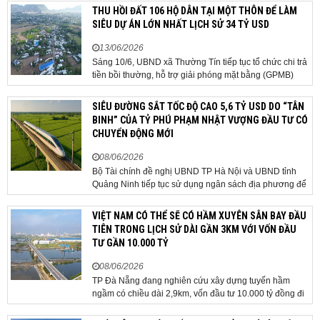
địa phương 2 cấp, phát triển nhà ở xã hội và xử lý các
THU HỒI ĐẤT 106 HỘ DÂN TẠI MỘT THÔN ĐỂ LÀM
vướng mắc về cơ chế, chính...
SIÊU DỰ ÁN LỚN NHẤT LỊCH SỬ 34 TỶ USD
13/06/2026
Sáng 10/6, UBND xã Thường Tín tiếp tục tổ chức chi trả
tiền bồi thường, hỗ trợ giải phóng mặt bằng (GPMB)
cho 106 hộ gia đình, cá nhân thuộc diện thu hồi đất để
thực hiện dự án Khu đô thị thể thao Quốc tế Hà Nội trên
SIÊU ĐƯỜNG SẮT TỐC ĐỘ CAO 5,6 TỶ USD DO “TÂN
địa bàn thôn Nhuệ Giang. Trong...
BINH” CỦA TỶ PHÚ PHẠM NHẬT VƯỢNG ĐẦU TƯ CÓ
CHUYỂN ĐỘNG MỚI
08/06/2026
Bộ Tài chính đề nghị UBND TP Hà Nội và UBND tỉnh
Quảng Ninh tiếp tục sử dụng ngân sách địa phương để
thực hiện công tác giải phóng mặt bằng đối với phần
tuyến đi qua địa bàn hai địa phương, bảo đảm tiến độ
VIỆT NAM CÓ THỂ SẼ CÓ HẦM XUYÊN SÂN BAY ĐẦU
triển khai. Bộ Tài chính vừa có công văn...
TIÊN TRONG LỊCH SỬ DÀI GẦN 3KM VỚI VỐN ĐẦU
TƯ GẦN 10.000 TỶ
08/06/2026
TP Đà Nẵng đang nghiên cứu xây dựng tuyến hầm
ngầm có chiều dài 2,9km, vốn đầu tư 10.000 tỷ đồng đi
qua sân bay quốc tế. TP Đà Nẵng đang nghiên cứu một
phương án hạ tầng mang tính đột phá khi đề xuất xây