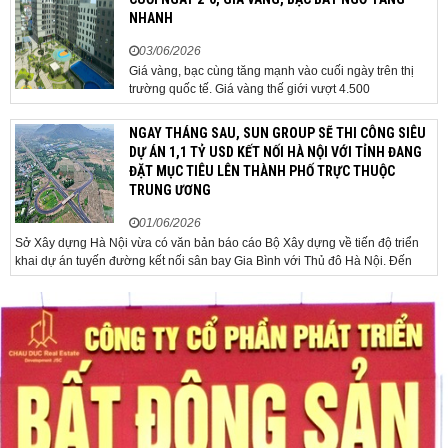
NHANH
03/06/2026
Giá vàng, bạc cùng tăng mạnh vào cuối ngày trên thị
trường quốc tế. Giá vàng thế giới vượt 4.500
USD/ounce. Cuối ngày 2-6, giá vàng hôm nay trên thị
trường quốc tế được giao dịch ở mức 4.520
NGAY THÁNG SAU, SUN GROUP SẼ THI CÔNG SIÊU
USD/ounce, tăng khoảng 35 USD/ounce so với buổi
DỰ ÁN 1,1 TỶ USD KẾT NỐI HÀ NỘI VỚI TỈNH ĐANG
sáng. Trong phiên, có thời điểm giá vàng...
ĐẶT MỤC TIÊU LÊN THÀNH PHỐ TRỰC THUỘC
TRUNG ƯƠNG
01/06/2026
Sở Xây dựng Hà Nội vừa có văn bản báo cáo Bộ Xây dựng về tiến độ triển
khai dự án tuyến đường kết nối sân bay Gia Bình với Thủ đô Hà Nội. Đến
nay, công tác giải phóng mặt bằng và chuẩn bị đầu tư của dự án đã ghi nhận
nhiều kết...