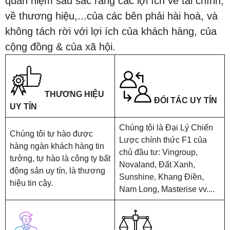
quan niệm sâu sắc rằng các lợi ích về tài chính,
về thương hiệu,...của các bên phải hài hoà, và
không tách rời với lợi ích của khách hàng, của
cộng đồng & của xã hội.
THƯƠNG HIỆU
ĐỐI TÁC UY TÍN
UY TÍN
Chúng tôi là Đại Lý Chiến
Chúng tôi tự hào được
Lược chính thức F1 của
hàng ngàn khách hàng tin
chủ đầu tư: Vingroup,
tưởng, tự hào là công ty bất
Novaland, Đất Xanh,
động sản uy tín, là thương
Sunshine, Khang Điền,
hiệu tin cậy.
Nam Long, Masterise vv....