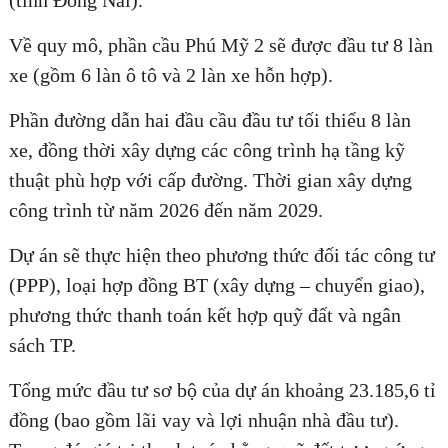
(tỉnh Đồng Nai).
Về quy mô, phần cầu Phú Mỹ 2 sẽ được đầu tư 8 làn
xe (gồm 6 làn ô tô và 2 làn xe hỗn hợp).
ĐĂNG KÝ TƯ VẤN MIỄN PHÍ
Phần đường dẫn hai đầu cầu đầu tư tối thiểu 8 làn
xe, đồng thời xây dựng các công trình hạ tầng kỹ
thuật phù hợp với cấp đường. Thời gian xây dựng
công trình từ năm 2026 đến năm 2029.
Dự án sẽ thực hiện theo phương thức đối tác công tư
(PPP), loại hợp đồng BT (xây dựng – chuyển giao),
phương thức thanh toán kết hợp quỹ đất và ngân
sách TP.
HOÀN THÀNH
Tổng mức đầu tư sơ bộ của dự án khoảng 23.185,6 tỉ
Đăng ký tư vấn trực tiếp 24/7:
đồng (bao gồm lãi vay và lợi nhuận nhà đầu tư).
0835182528 - 0819151818