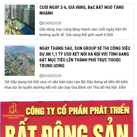
đã chủ trì phiên họp Chính phủ thường...
CUỐI NGÀY 2-6, GIÁ VÀNG, BẠC BẤT NGỜ TĂNG
NHANH
03/06/2026
Giá vàng, bạc cùng tăng mạnh vào cuối ngày trên thị
trường quốc tế. Giá vàng thế giới vượt 4.500
USD/ounce. Cuối ngày 2-6, giá vàng hôm nay trên thị
trường quốc tế được giao dịch ở mức 4.520
NGAY THÁNG SAU, SUN GROUP SẼ THI CÔNG SIÊU
USD/ounce, tăng khoảng 35 USD/ounce so với buổi
DỰ ÁN 1,1 TỶ USD KẾT NỐI HÀ NỘI VỚI TỈNH ĐANG
sáng. Trong phiên, có thời điểm giá vàng...
ĐẶT MỤC TIÊU LÊN THÀNH PHỐ TRỰC THUỘC
TRUNG ƯƠNG
01/06/2026
Sở Xây dựng Hà Nội vừa có văn bản báo cáo Bộ Xây dựng về tiến độ triển
khai dự án tuyến đường kết nối sân bay Gia Bình với Thủ đô Hà Nội. Đến
nay, công tác giải phóng mặt bằng và chuẩn bị đầu tư của dự án đã ghi nhận
nhiều kết...