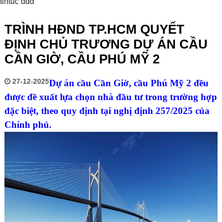
tintuc ddd
TRÌNH HĐND TP.HCM QUYẾT
ĐỊNH CHỦ TRƯƠNG DỰ ÁN CẦU
CẦN GIỜ, CẦU PHÚ MỸ 2
27-12-2025
Dự án cầu Cần Giờ, cầu Phú Mỹ 2 đều
được đề xuất lựa chọn nhà đầu tư trong trường hợp
đặc biệt, theo quy định tại nghị định 257/2025 của
Chính phủ.