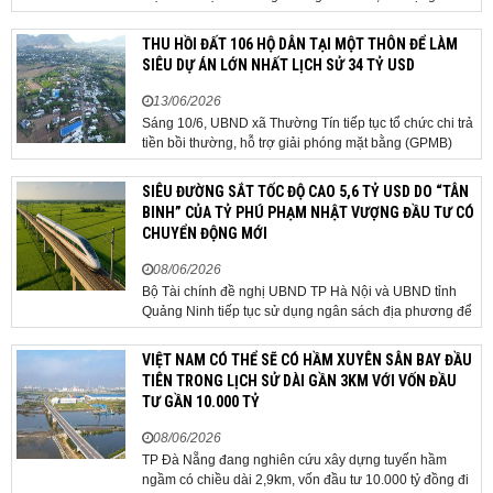
giải ngân đầu tư công, hoàn thiện mô hình chính quyền
địa phương 2 cấp, phát triển nhà ở xã hội và xử lý các
THU HỒI ĐẤT 106 HỘ DÂN TẠI MỘT THÔN ĐỂ LÀM
vướng mắc về cơ chế, chính...
SIÊU DỰ ÁN LỚN NHẤT LỊCH SỬ 34 TỶ USD
13/06/2026
Sáng 10/6, UBND xã Thường Tín tiếp tục tổ chức chi trả
tiền bồi thường, hỗ trợ giải phóng mặt bằng (GPMB)
cho 106 hộ gia đình, cá nhân thuộc diện thu hồi đất để
thực hiện dự án Khu đô thị thể thao Quốc tế Hà Nội trên
SIÊU ĐƯỜNG SẮT TỐC ĐỘ CAO 5,6 TỶ USD DO “TÂN
địa bàn thôn Nhuệ Giang. Trong...
BINH” CỦA TỶ PHÚ PHẠM NHẬT VƯỢNG ĐẦU TƯ CÓ
CHUYỂN ĐỘNG MỚI
08/06/2026
Bộ Tài chính đề nghị UBND TP Hà Nội và UBND tỉnh
Quảng Ninh tiếp tục sử dụng ngân sách địa phương để
thực hiện công tác giải phóng mặt bằng đối với phần
tuyến đi qua địa bàn hai địa phương, bảo đảm tiến độ
VIỆT NAM CÓ THỂ SẼ CÓ HẦM XUYÊN SÂN BAY ĐẦU
triển khai. Bộ Tài chính vừa có công văn...
TIÊN TRONG LỊCH SỬ DÀI GẦN 3KM VỚI VỐN ĐẦU
TƯ GẦN 10.000 TỶ
08/06/2026
TP Đà Nẵng đang nghiên cứu xây dựng tuyến hầm
ngầm có chiều dài 2,9km, vốn đầu tư 10.000 tỷ đồng đi