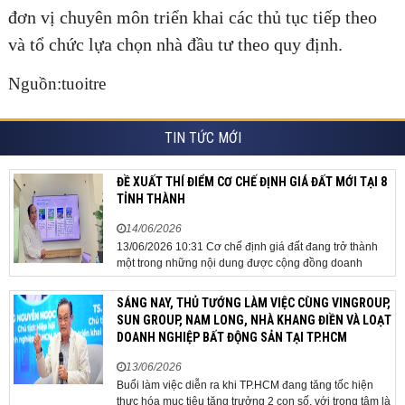
đơn vị chuyên môn triển khai các thủ tục tiếp theo
và tổ chức lựa chọn nhà đầu tư theo quy định.
Nguồn:tuoitre
TIN TỨC MỚI
ĐỀ XUẤT THÍ ĐIỂM CƠ CHẾ ĐỊNH GIÁ ĐẤT MỚI TẠI 8
TỈNH THÀNH
14/06/2026
13/06/2026 10:31 Cơ chế định giá đất đang trở thành
một trong những nội dung được cộng đồng doanh
nghiệp, các chuyên gia và cơ quan quản lý đặc biệt
quan tâm khi tác động trực tiếp đến quá trình triển khai
SÁNG NAY, THỦ TƯỚNG LÀM VIỆC CÙNG VINGROUP,
dự án, thu hút đầu tư và sự phát triển ổn định của...
SUN GROUP, NAM LONG, NHÀ KHANG ĐIỀN VÀ LOẠT
DOANH NGHIỆP BẤT ĐỘNG SẢN TẠI TP.HCM
13/06/2026
Buổi làm việc diễn ra khi TP.HCM đang tăng tốc hiện
thực hóa mục tiêu tăng trưởng 2 con số, với trọng tâm là