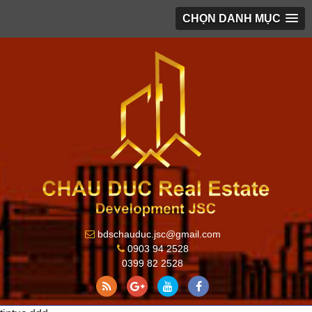
CHỌN DANH MỤC
bdschauduc.jsc@gmail.com
0903 94 2528
0399 82 2528