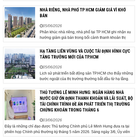
qua sân bay quốc tế. TP Đà Nẵng đang nghiên cứu một
phương án hạ tầng mang tính đột phá khi đề xuất xây
NHÀ RIÊNG, NHÀ PHỐ TP HCM GIẢM GIÁ VÌ KHÓ
dựng tuyến hầm ngầm xuyên qua khu vực sân...
BÁN
05/06/2026
Phân khúc nhà riêng, nhà phố tại TP HCM ghi nhận xu
hướng giảm giá bán trong bối cảnh thanh khoản thị
trường suy yếu, người mua thận trọng. Sau hơn 5 tháng
rao bán căn nhà trong hẻm khu vực Bảy Hiền, anh
HẠ TẦNG LIÊN VÙNG VÀ CUỘC TÁI ĐỊNH HÌNH CỰC
Minh, một chủ nhà tại TP HCM, chấp nhận hạ giá...
TĂNG TRƯỞNG MỚI CỦA TP.HCM
05/06/2026
Lịch sử phát triển bất động sản TP.HCM cho thấy những
bước ngoặt của thị trường thường bắt đầu từ hạ tầng.
Khi các tuyến kết nối liên vùng đồng loạt tăng tốc, cấu
trúc phát triển đô thị đang dần thay đổi, mở ra những
THỦ TƯỚNG LÊ MINH HƯNG: NGÂN HÀNG NHÀ
hành lang tăng trưởng mới và kéo theo quá...
NƯỚC GIỮ ỔN ĐỊNH THANH KHOẢN VÀ LÃI SUẤT, BỘ
TÀI CHÍNH TRÌNH ĐỀ ÁN PHÁT TRIỂN THỊ TRƯỜNG
CHỨNG KHOÁN TRONG THÁNG 6
03/06/2026
Đây là những chỉ đạo được Thủ tướng Chính phủ Lê Minh Hưng đưa ra tại
phiên họp Chính phủ thường kỳ tháng 5 năm 2026. Sáng ngày 3/6, Ủy viên
Bộ Chính trị, Bí thư Đảng ủy Chính phủ, Thủ tướng Chính phủ Lê Minh Hưng