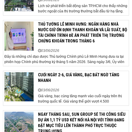
05/06/2026
Lịch sử phát triển bất động sản TP.HCM cho thấy những
bước ngoặt của thị trường thường bắt đầu từ hạ tầng.
Khi các tuyến kết nối liên vùng đồng loạt tăng tốc, cấu
trúc phát triển đô thị đang dần thay đổi, mở ra những
THỦ TƯỚNG LÊ MINH HƯNG: NGÂN HÀNG NHÀ
hành lang tăng trưởng mới và kéo theo quá...
NƯỚC GIỮ ỔN ĐỊNH THANH KHOẢN VÀ LÃI SUẤT, BỘ
TÀI CHÍNH TRÌNH ĐỀ ÁN PHÁT TRIỂN THỊ TRƯỜNG
CHỨNG KHOÁN TRONG THÁNG 6
03/06/2026
Đây là những chỉ đạo được Thủ tướng Chính phủ Lê Minh Hưng đưa ra tại
phiên họp Chính phủ thường kỳ tháng 5 năm 2026. Sáng ngày 3/6, Ủy viên
Bộ Chính trị, Bí thư Đảng ủy Chính phủ, Thủ tướng Chính phủ Lê Minh Hưng
đã chủ trì phiên họp Chính phủ thường...
CUỐI NGÀY 2-6, GIÁ VÀNG, BẠC BẤT NGỜ TĂNG
NHANH
03/06/2026
Giá vàng, bạc cùng tăng mạnh vào cuối ngày trên thị
trường quốc tế. Giá vàng thế giới vượt 4.500
USD/ounce. Cuối ngày 2-6, giá vàng hôm nay trên thị
trường quốc tế được giao dịch ở mức 4.520
NGAY THÁNG SAU, SUN GROUP SẼ THI CÔNG SIÊU
USD/ounce, tăng khoảng 35 USD/ounce so với buổi
DỰ ÁN 1,1 TỶ USD KẾT NỐI HÀ NỘI VỚI TỈNH ĐANG
sáng. Trong phiên, có thời điểm giá vàng...
ĐẶT MỤC TIÊU LÊN THÀNH PHỐ TRỰC THUỘC
TRUNG ƯƠNG