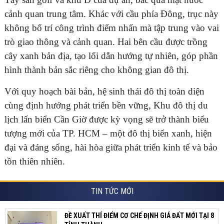
cảnh quan trung tâm. Khác với cầu phía Đông, trục này
không bố trí công trình điểm nhấn mà tập trung vào vai
trò giao thông và cảnh quan. Hai bên cầu được trồng
ĐĂNG KÝ TƯ VẤN MIỄN PHÍ
cây xanh bản địa, tạo lối dẫn hướng tự nhiên, góp phần
hình thành bản sắc riêng cho không gian đô thị.
Với quy hoạch bài bản, hệ sinh thái đô thị toàn diện
cùng định hướng phát triển bền vững, Khu đô thị du
lịch lấn biển Cần Giờ được kỳ vọng sẽ trở thành biểu
tượng mới của TP. HCM – một đô thị biển xanh, hiện
đại và đáng sống, hài hòa giữa phát triển kinh tế và bảo
tồn thiên nhiên.
HOÀN THÀNH
TIN TỨC MỚI
Đăng ký tư vấn trực tiếp 24/7:
0835182528 - 0819151818
ĐỀ XUẤT THÍ ĐIỂM CƠ CHẾ ĐỊNH GIÁ ĐẤT MỚI TẠI 8