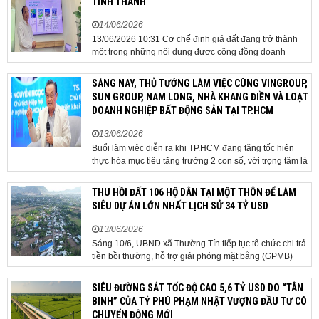
TỈNH THÀNH
14/06/2026
13/06/2026 10:31 Cơ chế định giá đất đang trở thành
một trong những nội dung được cộng đồng doanh
nghiệp, các chuyên gia và cơ quan quản lý đặc biệt
quan tâm khi tác động trực tiếp đến quá trình triển khai
SÁNG NAY, THỦ TƯỚNG LÀM VIỆC CÙNG VINGROUP,
dự án, thu hút đầu tư và sự phát triển ổn định của...
SUN GROUP, NAM LONG, NHÀ KHANG ĐIỀN VÀ LOẠT
DOANH NGHIỆP BẤT ĐỘNG SẢN TẠI TP.HCM
13/06/2026
Buổi làm việc diễn ra khi TP.HCM đang tăng tốc hiện
thực hóa mục tiêu tăng trưởng 2 con số, với trọng tâm là
giải ngân đầu tư công, hoàn thiện mô hình chính quyền
địa phương 2 cấp, phát triển nhà ở xã hội và xử lý các
THU HỒI ĐẤT 106 HỘ DÂN TẠI MỘT THÔN ĐỂ LÀM
vướng mắc về cơ chế, chính...
SIÊU DỰ ÁN LỚN NHẤT LỊCH SỬ 34 TỶ USD
13/06/2026
Sáng 10/6, UBND xã Thường Tín tiếp tục tổ chức chi trả
tiền bồi thường, hỗ trợ giải phóng mặt bằng (GPMB)
cho 106 hộ gia đình, cá nhân thuộc diện thu hồi đất để
thực hiện dự án Khu đô thị thể thao Quốc tế Hà Nội trên
SIÊU ĐƯỜNG SẮT TỐC ĐỘ CAO 5,6 TỶ USD DO “TÂN
địa bàn thôn Nhuệ Giang. Trong...
BINH” CỦA TỶ PHÚ PHẠM NHẬT VƯỢNG ĐẦU TƯ CÓ
CHUYỂN ĐỘNG MỚI