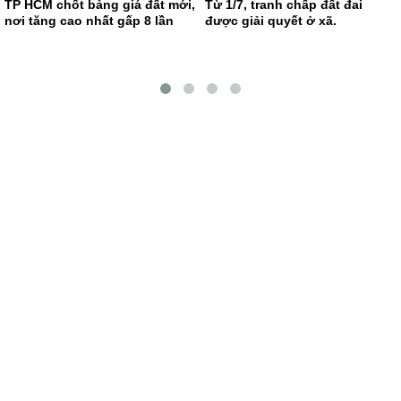
TP HCM chốt bảng giá đất mới,
Từ 1/7, tranh chấp đất đai
nơi tăng cao nhất gấp 8 lần
được giải quyết ở xã.