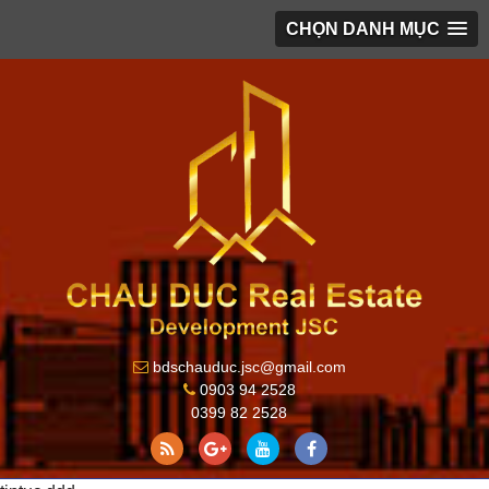
CHỌN DANH MỤC
bdschauduc.jsc@gmail.com
0903 94 2528
0399 82 2528