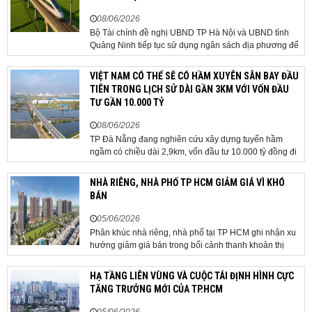
08/06/2026
Bộ Tài chính đề nghị UBND TP Hà Nội và UBND tỉnh
Quảng Ninh tiếp tục sử dụng ngân sách địa phương để
thực hiện công tác giải phóng mặt bằng đối với phần
tuyến đi qua địa bàn hai địa phương, bảo đảm tiến độ
VIỆT NAM CÓ THỂ SẼ CÓ HẦM XUYÊN SÂN BAY ĐẦU
triển khai. Bộ Tài chính vừa có công văn...
TIÊN TRONG LỊCH SỬ DÀI GẦN 3KM VỚI VỐN ĐẦU
TƯ GẦN 10.000 TỶ
08/06/2026
TP Đà Nẵng đang nghiên cứu xây dựng tuyến hầm
ngầm có chiều dài 2,9km, vốn đầu tư 10.000 tỷ đồng đi
qua sân bay quốc tế. TP Đà Nẵng đang nghiên cứu một
phương án hạ tầng mang tính đột phá khi đề xuất xây
NHÀ RIÊNG, NHÀ PHỐ TP HCM GIẢM GIÁ VÌ KHÓ
dựng tuyến hầm ngầm xuyên qua khu vực sân...
BÁN
05/06/2026
Phân khúc nhà riêng, nhà phố tại TP HCM ghi nhận xu
hướng giảm giá bán trong bối cảnh thanh khoản thị
trường suy yếu, người mua thận trọng. Sau hơn 5 tháng
rao bán căn nhà trong hẻm khu vực Bảy Hiền, anh
HẠ TẦNG LIÊN VÙNG VÀ CUỘC TÁI ĐỊNH HÌNH CỰC
Minh, một chủ nhà tại TP HCM, chấp nhận hạ giá...
TĂNG TRƯỞNG MỚI CỦA TP.HCM