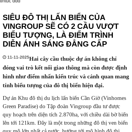
tintuc ddd
SIÊU ĐÔ THỊ LẤN BIỂN CỦA
VINGROUP SẼ CÓ 2 CẦU VƯỢT
BIỂU TƯỢNG, LÀ ĐIỂM TRÌNH
DIỄN ÁNH SÁNG ĐẲNG CẤP
11-11-2025
Hai cây cầu thuộc dự án không chỉ
đóng vai trò kết nối giao thông mà còn được định
hình như điểm nhấn kiến trúc và cảnh quan mang
tính biểu tượng của đô thị biển hiện đại.
Dự án Khu đô thị du lịch lấn biển Cần Giờ (Vinhomes
Green Paradise) do Tập đoàn Vingroup đầu tư được
quy hoạch trên diện tích 2.870ha, với chiều dài bờ biển
lên tới 121km. Đây là một trong những đô thị ven biển
quy mô lớn nhất cả nước, hướng tới mô hình đô thị