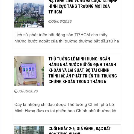
HẠ TẦNG LIÊN VÙNG VÀ CUỘC TÁI ĐỊNH
trọng. Sau hơn 5 tháng rao bán căn
HÌNH CỰC TĂNG TRƯỞNG MỚI CỦA
nhà trong hẻm khu vực Bảy Hiền,
TP.HCM
anh Minh, một chủ nhà tại TP HCM,
chấp nhận hạ giá...
05/06/2026
Lịch sử phát triển bất động sản TP.HCM cho thấy
những bước ngoặt của thị trường thường bắt đầu từ hạ
tầng. Khi các tuyến kết nối liên vùng đồng loạt tăng tốc,
cấu trúc phát triển đô thị đang dần thay đổi, mở ra
THỦ TƯỚNG LÊ MINH HƯNG: NGÂN
những hành lang tăng trưởng mới và kéo theo quá...
HÀNG NHÀ NƯỚC GIỮ ỔN ĐỊNH THANH
KHOẢN VÀ LÃI SUẤT, BỘ TÀI CHÍNH
TRÌNH ĐỀ ÁN PHÁT TRIỂN THỊ TRƯỜNG
CHỨNG KHOÁN TRONG THÁNG 6
03/06/2026
Đây là những chỉ đạo được Thủ tướng Chính phủ Lê
Minh Hưng đưa ra tại phiên họp Chính phủ thường kỳ
tháng 5 năm 2026. Sáng ngày 3/6, Ủy viên Bộ Chính
trị, Bí thư Đảng ủy Chính phủ, Thủ tướng Chính phủ Lê
CUỐI NGÀY 2-6, GIÁ VÀNG, BẠC BẤT
Minh Hưng đã chủ trì phiên họp Chính phủ thường...