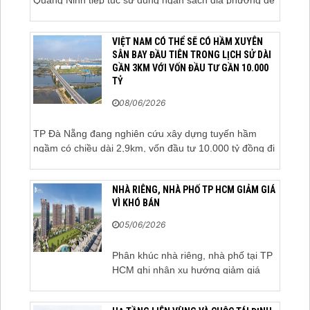
thực hiện công tác giải phóng mặt bằng đối với phần
tuyến đi qua địa bàn hai địa phương, bảo đảm tiến độ
VIỆT NAM CÓ THỂ SẼ CÓ HẦM XUYÊN
triển khai. Bộ Tài chính vừa có công văn...
SÂN BAY ĐẦU TIÊN TRONG LỊCH SỬ DÀI
GẦN 3KM VỚI VỐN ĐẦU TƯ GẦN 10.000
TỶ
08/06/2026
TP Đà Nẵng đang nghiên cứu xây dựng tuyến hầm
ngầm có chiều dài 2,9km, vốn đầu tư 10.000 tỷ đồng đi
qua sân bay quốc tế. TP Đà Nẵng đang nghiên cứu
một phương án hạ tầng mang tính đột phá khi đề xuất
NHÀ RIÊNG, NHÀ PHỐ TP HCM GIẢM GIÁ
xây dựng tuyến hầm ngầm xuyên qua khu vực sân...
VÌ KHÓ BÁN
05/06/2026
Phân khúc nhà riêng, nhà phố tại TP
HCM ghi nhận xu hướng giảm giá
bán trong bối cảnh thanh khoản thị
trường suy yếu, người mua thận