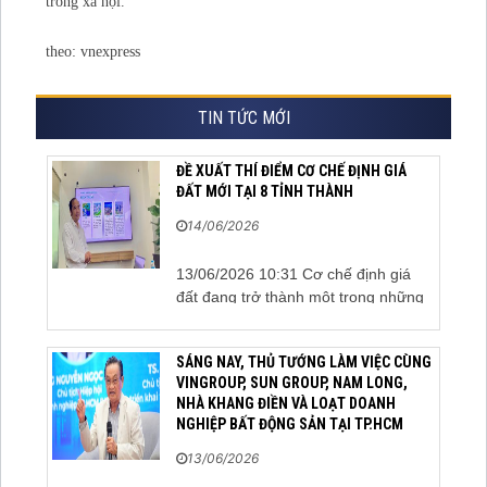
trong xã hội.
theo: vnexpress
TIN TỨC MỚI
ĐỀ XUẤT THÍ ĐIỂM CƠ CHẾ ĐỊNH GIÁ
ĐẤT MỚI TẠI 8 TỈNH THÀNH
14/06/2026
13/06/2026 10:31 Cơ chế định giá
đất đang trở thành một trong những
nội dung được cộng đồng doanh
nghiệp, các chuyên gia và cơ quan
SÁNG NAY, THỦ TƯỚNG LÀM VIỆC CÙNG
quản lý đặc biệt quan tâm khi tác
VINGROUP, SUN GROUP, NAM LONG,
động trực tiếp đến quá trình triển
NHÀ KHANG ĐIỀN VÀ LOẠT DOANH
khai dự án, thu hút đầu tư và sự phát
NGHIỆP BẤT ĐỘNG SẢN TẠI TP.HCM
triển ổn định của...
13/06/2026