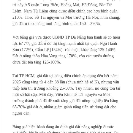
trí này ở 5 quận Long Biên, Hoàng Mai, Hà Đông, Bắc Từ
Liêm, Nam Từ Liêm cũng được điều chỉnh cao hơn bình quân
210%. Theo Sở Tài nguyên và Môi trường Hà Nội, nhìn chung,
giá đất ở theo bảng mới tăng bình quân 150 – 270%.
Với bảng giá vừa được UBND TP Đà Nẵng ban hành sẽ có hiệu
lực từ 7/7, giá đất ở đô thị tăng mạnh nhất tại quận Ngũ Hành
Sơn (172%), Cẩm Lệ (154%), các quận khác tăng 125-140%.
Đất ở nông thôn Hòa Vang tăng 170%, còn các tuyến đường
chưa đặt tên tăng 126-160%.
Tại TP HCM, giá đất tại bảng điều chỉnh áp dụng đến hết năm
2025 cũng tăng từ 4 đến 38 lần (chưa tính hệ số K), nhưng vẫn
thấp hơn thị trường khoảng 25-50%. Tuy nhiên, nó cũng tồn tại
một số bất cập. Mới đây, Viện Kinh tế Tài nguyên và Môi
trường thành phố đã đề xuất tăng giá đất nông nghiệp lên bằng
65-70% giá đất ở, nhằm giảm gánh nặng tiền sử dụng đất cho
người dân.
Bảng giá hiện hành đang ấn định giá đất nông nghiệp ở mức