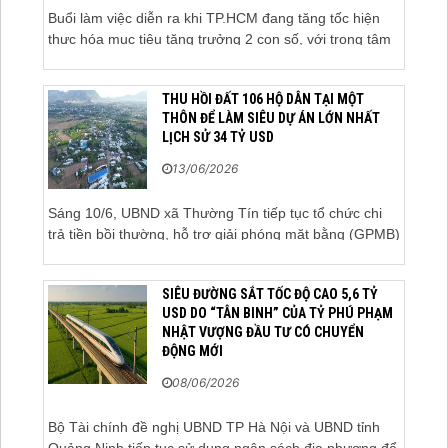
Buổi làm việc diễn ra khi TP.HCM đang tăng tốc hiện
thực hóa mục tiêu tăng trưởng 2 con số, với trọng tâm
là giải ngân đầu tư công, hoàn thiện mô hình chính
quyền địa phương 2 cấp, phát triển nhà ở xã hội và xử
THU HỒI ĐẤT 106 HỘ DÂN TẠI MỘT
lý các vướng mắc về cơ chế, chính...
THÔN ĐỂ LÀM SIÊU DỰ ÁN LỚN NHẤT
LỊCH SỬ 34 TỶ USD
13/06/2026
Sáng 10/6, UBND xã Thường Tín tiếp tục tổ chức chi
trả tiền bồi thường, hỗ trợ giải phóng mặt bằng (GPMB)
cho 106 hộ gia đình, cá nhân thuộc diện thu hồi đất để
thực hiện dự án Khu đô thị thể thao Quốc tế Hà Nội
SIÊU ĐƯỜNG SẮT TỐC ĐỘ CAO 5,6 TỶ
trên địa bàn thôn Nhuệ Giang. Trong...
USD DO “TÂN BINH” CỦA TỶ PHÚ PHẠM
NHẬT VƯỢNG ĐẦU TƯ CÓ CHUYỂN
ĐỘNG MỚI
08/06/2026
Bộ Tài chính đề nghị UBND TP Hà Nội và UBND tỉnh
Quảng Ninh tiếp tục sử dụng ngân sách địa phương để