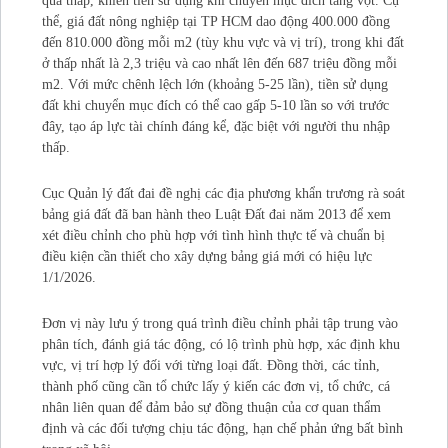
quá thấp, khiến tiền sử dụng khi chuyển mục đích tăng vọt. Cụ
thể, giá đất nông nghiệp tại TP HCM dao động 400.000 đồng
đến 810.000 đồng mỗi m2 (tùy khu vực và vị trí), trong khi đất
ở thấp nhất là 2,3 triệu và cao nhất lên đến 687 triệu đồng mỗi
m2. Với mức chênh lệch lớn (khoảng 5-25 lần), tiền sử dụng
đất khi chuyển mục đích có thể cao gấp 5-10 lần so với trước
đây, tạo áp lực tài chính đáng kể, đặc biệt với người thu nhập
thấp.
Cục Quản lý đất đai đề nghị các địa phương khẩn trương rà soát
bảng giá đất đã ban hành theo Luật Đất đai năm 2013 để xem
xét điều chỉnh cho phù hợp với tình hình thực tế và chuẩn bị
điều kiện cần thiết cho xây dựng bảng giá mới có hiệu lực
1/1/2026.
Đơn vị này lưu ý trong quá trình điều chỉnh phải tập trung vào
phân tích, đánh giá tác động, có lộ trình phù hợp, xác định khu
vực, vị trí hợp lý đối với từng loại đất. Đồng thời, các tỉnh,
thành phố cũng cần tổ chức lấy ý kiến các đơn vị, tổ chức, cá
nhân liên quan để đảm bảo sự đồng thuận của cơ quan thẩm
định và các đối tượng chịu tác động, hạn chế phản ứng bất bình