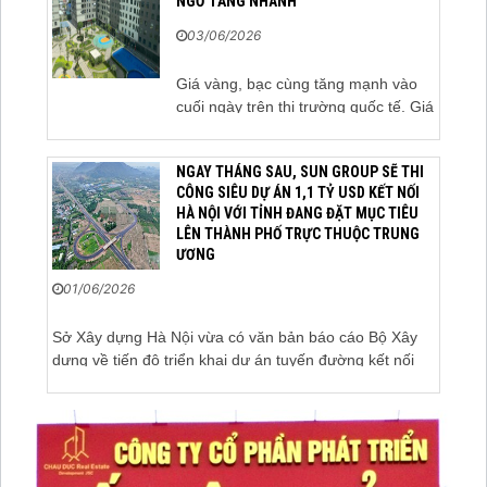
NGỜ TĂNG NHANH
03/06/2026
Giá vàng, bạc cùng tăng mạnh vào
cuối ngày trên thị trường quốc tế. Giá
vàng thế giới vượt 4.500 USD/ounce.
Cuối ngày 2-6, giá vàng hôm nay
NGAY THÁNG SAU, SUN GROUP SẼ THI
trên thị trường quốc tế được giao
CÔNG SIÊU DỰ ÁN 1,1 TỶ USD KẾT NỐI
dịch ở mức 4.520 USD/ounce, tăng
HÀ NỘI VỚI TỈNH ĐANG ĐẶT MỤC TIÊU
khoảng 35 USD/ounce so với buổi
LÊN THÀNH PHỐ TRỰC THUỘC TRUNG
sáng. Trong phiên, có thời điểm giá
ƯƠNG
vàng...
01/06/2026
Sở Xây dựng Hà Nội vừa có văn bản báo cáo Bộ Xây
dựng về tiến độ triển khai dự án tuyến đường kết nối
sân bay Gia Bình với Thủ đô Hà Nội. Đến nay, công tác
giải phóng mặt bằng và chuẩn bị đầu tư của dự án đã
ghi nhận nhiều kết...