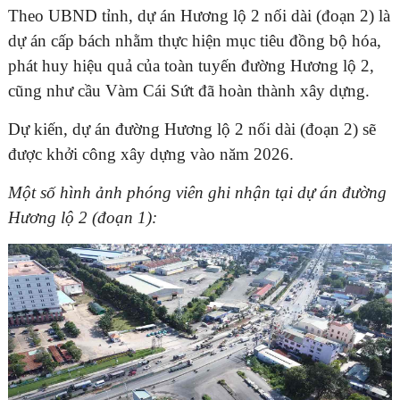
Theo UBND tỉnh, dự án Hương lộ 2 nối dài (đoạn 2) là
dự án cấp bách nhằm thực hiện mục tiêu đồng bộ hóa,
phát huy hiệu quả của toàn tuyến đường Hương lộ 2,
cũng như cầu Vàm Cái Sứt đã hoàn thành xây dựng.
ĐĂNG KÝ TƯ VẤN MIỄN PHÍ
Dự kiến, dự án đường Hương lộ 2 nối dài (đoạn 2) sẽ
được khởi công xây dựng vào năm 2026.
Một số hình ảnh phóng viên ghi nhận tại dự án đường
Hương lộ 2 (đoạn 1):
HOÀN THÀNH
Đăng ký tư vấn trực tiếp 24/7:
0835182528 - 0819151818