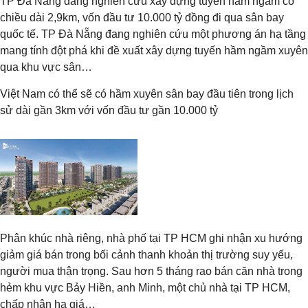
TP Đà Nẵng đang nghiên cứu xây dựng tuyến hầm ngầm có
chiều dài 2,9km, vốn đầu tư 10.000 tỷ đồng đi qua sân bay
quốc tế. TP Đà Nẵng đang nghiên cứu một phương án hạ tầng
mang tính đột phá khi đề xuất xây dựng tuyến hầm ngầm xuyên
qua khu vực sân…
Việt Nam có thể sẽ có hầm xuyên sân bay đầu tiên trong lịch
sử dài gần 3km với vốn đầu tư gần 10.000 tỷ
Phân khúc nhà riêng, nhà phố tại TP HCM ghi nhận xu hướng
giảm giá bán trong bối cảnh thanh khoản thị trường suy yếu,
người mua thận trọng. Sau hơn 5 tháng rao bán căn nhà trong
hẻm khu vực Bảy Hiền, anh Minh, một chủ nhà tại TP HCM,
chấp nhận hạ giá…