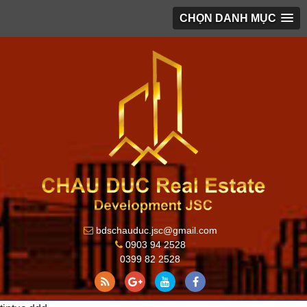
CHỌN DANH MỤC
bdschauduc.jsc@gmail.com
0903 94 2528
0399 82 2528