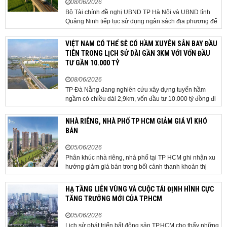
08/06/2026
Bộ Tài chính đề nghị UBND TP Hà Nội và UBND tỉnh
Quảng Ninh tiếp tục sử dụng ngân sách địa phương để
thực hiện công tác giải phóng mặt bằng đối với phần
tuyến đi qua địa bàn hai địa phương, bảo đảm tiến độ
VIỆT NAM CÓ THỂ SẼ CÓ HẦM XUYÊN SÂN BAY ĐẦU
triển khai. Bộ Tài chính vừa có công văn...
TIÊN TRONG LỊCH SỬ DÀI GẦN 3KM VỚI VỐN ĐẦU
TƯ GẦN 10.000 TỶ
08/06/2026
TP Đà Nẵng đang nghiên cứu xây dựng tuyến hầm
ngầm có chiều dài 2,9km, vốn đầu tư 10.000 tỷ đồng đi
qua sân bay quốc tế. TP Đà Nẵng đang nghiên cứu một
phương án hạ tầng mang tính đột phá khi đề xuất xây
NHÀ RIÊNG, NHÀ PHỐ TP HCM GIẢM GIÁ VÌ KHÓ
dựng tuyến hầm ngầm xuyên qua khu vực sân...
BÁN
05/06/2026
Phân khúc nhà riêng, nhà phố tại TP HCM ghi nhận xu
hướng giảm giá bán trong bối cảnh thanh khoản thị
trường suy yếu, người mua thận trọng. Sau hơn 5 tháng
rao bán căn nhà trong hẻm khu vực Bảy Hiền, anh
HẠ TẦNG LIÊN VÙNG VÀ CUỘC TÁI ĐỊNH HÌNH CỰC
Minh, một chủ nhà tại TP HCM, chấp nhận hạ giá...
TĂNG TRƯỞNG MỚI CỦA TP.HCM
05/06/2026
Lịch sử phát triển bất động sản TP.HCM cho thấy những