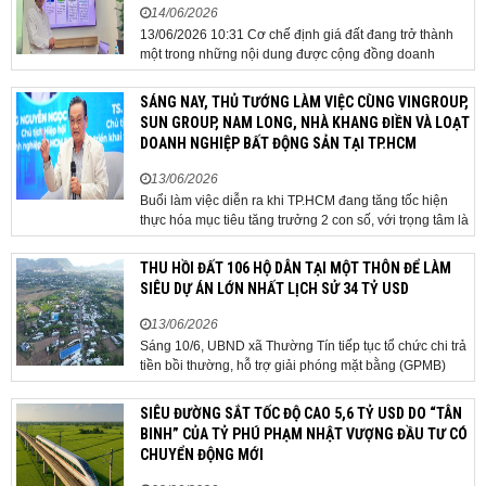
14/06/2026
13/06/2026 10:31 Cơ chế định giá đất đang trở thành
một trong những nội dung được cộng đồng doanh
nghiệp, các chuyên gia và cơ quan quản lý đặc biệt
quan tâm khi tác động trực tiếp đến quá trình triển khai
SÁNG NAY, THỦ TƯỚNG LÀM VIỆC CÙNG VINGROUP,
dự án, thu hút đầu tư và sự phát triển ổn định của...
SUN GROUP, NAM LONG, NHÀ KHANG ĐIỀN VÀ LOẠT
DOANH NGHIỆP BẤT ĐỘNG SẢN TẠI TP.HCM
13/06/2026
Buổi làm việc diễn ra khi TP.HCM đang tăng tốc hiện
thực hóa mục tiêu tăng trưởng 2 con số, với trọng tâm là
giải ngân đầu tư công, hoàn thiện mô hình chính quyền
địa phương 2 cấp, phát triển nhà ở xã hội và xử lý các
THU HỒI ĐẤT 106 HỘ DÂN TẠI MỘT THÔN ĐỂ LÀM
vướng mắc về cơ chế, chính...
SIÊU DỰ ÁN LỚN NHẤT LỊCH SỬ 34 TỶ USD
13/06/2026
Sáng 10/6, UBND xã Thường Tín tiếp tục tổ chức chi trả
tiền bồi thường, hỗ trợ giải phóng mặt bằng (GPMB)
cho 106 hộ gia đình, cá nhân thuộc diện thu hồi đất để
thực hiện dự án Khu đô thị thể thao Quốc tế Hà Nội trên
SIÊU ĐƯỜNG SẮT TỐC ĐỘ CAO 5,6 TỶ USD DO “TÂN
địa bàn thôn Nhuệ Giang. Trong...
BINH” CỦA TỶ PHÚ PHẠM NHẬT VƯỢNG ĐẦU TƯ CÓ
CHUYỂN ĐỘNG MỚI