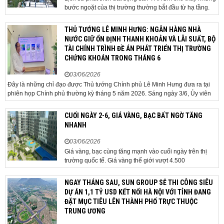
bước ngoặt của thị trường thường bắt đầu từ hạ tầng.
Khi các tuyến kết nối liên vùng đồng loạt tăng tốc, cấu
trúc phát triển đô thị đang dần thay đổi, mở ra những
THỦ TƯỚNG LÊ MINH HƯNG: NGÂN HÀNG NHÀ
hành lang tăng trưởng mới và kéo theo quá...
NƯỚC GIỮ ỔN ĐỊNH THANH KHOẢN VÀ LÃI SUẤT, BỘ
TÀI CHÍNH TRÌNH ĐỀ ÁN PHÁT TRIỂN THỊ TRƯỜNG
CHỨNG KHOÁN TRONG THÁNG 6
03/06/2026
Đây là những chỉ đạo được Thủ tướng Chính phủ Lê Minh Hưng đưa ra tại
phiên họp Chính phủ thường kỳ tháng 5 năm 2026. Sáng ngày 3/6, Ủy viên
Bộ Chính trị, Bí thư Đảng ủy Chính phủ, Thủ tướng Chính phủ Lê Minh Hưng
đã chủ trì phiên họp Chính phủ thường...
CUỐI NGÀY 2-6, GIÁ VÀNG, BẠC BẤT NGỜ TĂNG
NHANH
03/06/2026
Giá vàng, bạc cùng tăng mạnh vào cuối ngày trên thị
trường quốc tế. Giá vàng thế giới vượt 4.500
USD/ounce. Cuối ngày 2-6, giá vàng hôm nay trên thị
trường quốc tế được giao dịch ở mức 4.520
NGAY THÁNG SAU, SUN GROUP SẼ THI CÔNG SIÊU
USD/ounce, tăng khoảng 35 USD/ounce so với buổi
DỰ ÁN 1,1 TỶ USD KẾT NỐI HÀ NỘI VỚI TỈNH ĐANG
sáng. Trong phiên, có thời điểm giá vàng...
ĐẶT MỤC TIÊU LÊN THÀNH PHỐ TRỰC THUỘC
TRUNG ƯƠNG