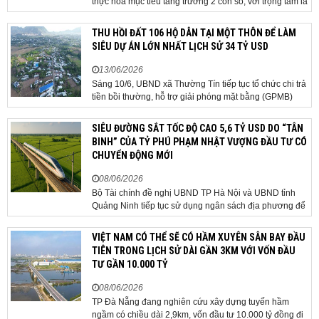
thực hóa mục tiêu tăng trưởng 2 con số, với trọng tâm là
giải ngân đầu tư công, hoàn thiện mô hình chính quyền
địa phương 2 cấp, phát triển nhà ở xã hội và xử lý các
THU HỒI ĐẤT 106 HỘ DÂN TẠI MỘT THÔN ĐỂ LÀM
vướng mắc về cơ chế, chính...
SIÊU DỰ ÁN LỚN NHẤT LỊCH SỬ 34 TỶ USD
13/06/2026
Sáng 10/6, UBND xã Thường Tín tiếp tục tổ chức chi trả
tiền bồi thường, hỗ trợ giải phóng mặt bằng (GPMB)
cho 106 hộ gia đình, cá nhân thuộc diện thu hồi đất để
thực hiện dự án Khu đô thị thể thao Quốc tế Hà Nội trên
SIÊU ĐƯỜNG SẮT TỐC ĐỘ CAO 5,6 TỶ USD DO “TÂN
địa bàn thôn Nhuệ Giang. Trong...
BINH” CỦA TỶ PHÚ PHẠM NHẬT VƯỢNG ĐẦU TƯ CÓ
CHUYỂN ĐỘNG MỚI
08/06/2026
Bộ Tài chính đề nghị UBND TP Hà Nội và UBND tỉnh
Quảng Ninh tiếp tục sử dụng ngân sách địa phương để
thực hiện công tác giải phóng mặt bằng đối với phần
tuyến đi qua địa bàn hai địa phương, bảo đảm tiến độ
VIỆT NAM CÓ THỂ SẼ CÓ HẦM XUYÊN SÂN BAY ĐẦU
triển khai. Bộ Tài chính vừa có công văn...
TIÊN TRONG LỊCH SỬ DÀI GẦN 3KM VỚI VỐN ĐẦU
TƯ GẦN 10.000 TỶ
08/06/2026
TP Đà Nẵng đang nghiên cứu xây dựng tuyến hầm
ngầm có chiều dài 2,9km, vốn đầu tư 10.000 tỷ đồng đi