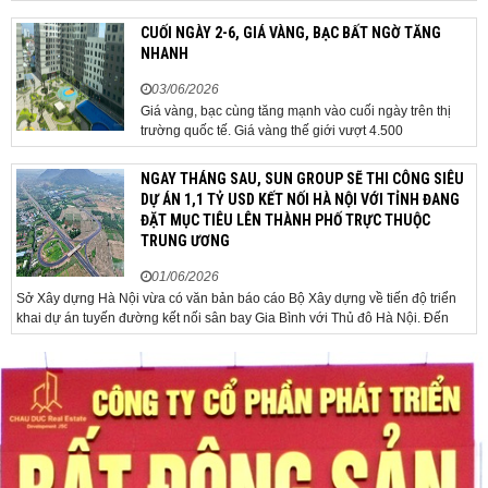
Bộ Chính trị, Bí thư Đảng ủy Chính phủ, Thủ tướng Chính phủ Lê Minh Hưng
đã chủ trì phiên họp Chính phủ thường...
CUỐI NGÀY 2-6, GIÁ VÀNG, BẠC BẤT NGỜ TĂNG
NHANH
03/06/2026
Giá vàng, bạc cùng tăng mạnh vào cuối ngày trên thị
trường quốc tế. Giá vàng thế giới vượt 4.500
USD/ounce. Cuối ngày 2-6, giá vàng hôm nay trên thị
trường quốc tế được giao dịch ở mức 4.520
NGAY THÁNG SAU, SUN GROUP SẼ THI CÔNG SIÊU
USD/ounce, tăng khoảng 35 USD/ounce so với buổi
DỰ ÁN 1,1 TỶ USD KẾT NỐI HÀ NỘI VỚI TỈNH ĐANG
sáng. Trong phiên, có thời điểm giá vàng...
ĐẶT MỤC TIÊU LÊN THÀNH PHỐ TRỰC THUỘC
TRUNG ƯƠNG
01/06/2026
Sở Xây dựng Hà Nội vừa có văn bản báo cáo Bộ Xây dựng về tiến độ triển
khai dự án tuyến đường kết nối sân bay Gia Bình với Thủ đô Hà Nội. Đến
nay, công tác giải phóng mặt bằng và chuẩn bị đầu tư của dự án đã ghi nhận
nhiều kết...