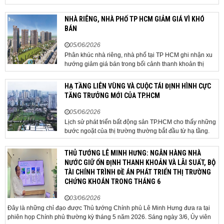
qua sân bay quốc tế. TP Đà Nẵng đang nghiên cứu một
phương án hạ tầng mang tính đột phá khi đề xuất xây
NHÀ RIÊNG, NHÀ PHỐ TP HCM GIẢM GIÁ VÌ KHÓ
dựng tuyến hầm ngầm xuyên qua khu vực sân...
BÁN
05/06/2026
Phân khúc nhà riêng, nhà phố tại TP HCM ghi nhận xu
hướng giảm giá bán trong bối cảnh thanh khoản thị
trường suy yếu, người mua thận trọng. Sau hơn 5 tháng
rao bán căn nhà trong hẻm khu vực Bảy Hiền, anh
HẠ TẦNG LIÊN VÙNG VÀ CUỘC TÁI ĐỊNH HÌNH CỰC
Minh, một chủ nhà tại TP HCM, chấp nhận hạ giá...
TĂNG TRƯỞNG MỚI CỦA TP.HCM
05/06/2026
Lịch sử phát triển bất động sản TP.HCM cho thấy những
bước ngoặt của thị trường thường bắt đầu từ hạ tầng.
Khi các tuyến kết nối liên vùng đồng loạt tăng tốc, cấu
trúc phát triển đô thị đang dần thay đổi, mở ra những
THỦ TƯỚNG LÊ MINH HƯNG: NGÂN HÀNG NHÀ
hành lang tăng trưởng mới và kéo theo quá...
NƯỚC GIỮ ỔN ĐỊNH THANH KHOẢN VÀ LÃI SUẤT, BỘ
TÀI CHÍNH TRÌNH ĐỀ ÁN PHÁT TRIỂN THỊ TRƯỜNG
CHỨNG KHOÁN TRONG THÁNG 6
03/06/2026
Đây là những chỉ đạo được Thủ tướng Chính phủ Lê Minh Hưng đưa ra tại
phiên họp Chính phủ thường kỳ tháng 5 năm 2026. Sáng ngày 3/6, Ủy viên