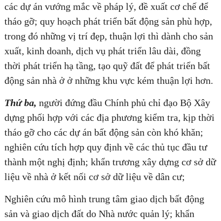
các dự án vướng mắc về pháp lý, đề xuất cơ chế để
tháo gỡ; quy hoạch phát triển bất động sản phù hợp,
trong đó những vị trí đẹp, thuận lợi thì dành cho sản
ĐĂNG KÝ TƯ VẤN MIỄN PHÍ
xuất, kinh doanh, dịch vụ phát triển lâu dài, đồng
thời phát triển hạ tầng, tạo quỹ đất để phát triển bất
động sản nhà ở ở những khu vực kém thuận lợi hơn.
Thứ ba,
người đứng đầu Chính phủ chỉ đạo Bộ Xây
dựng phối hợp với các địa phương kiểm tra, kịp thời
tháo gỡ cho các dự án bất động sản còn khó khăn;
nghiên cứu tích hợp quy định về các thủ tục đầu tư
thành một nghị định; khẩn trương xây dựng cơ sở dữ
liệu về nhà ở kết nối cơ sở dữ liệu về dân cư;
HOÀN THÀNH
Nghiên cứu mô hình trung tâm giao dịch bất động
Đăng ký tư vấn trực tiếp 24/7:
0835182528 - 0819151818
sản và giao dịch đất do Nhà nước quản lý; khẩn