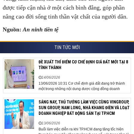
được tiếp cận nhà ở một cách bình đẳng, góp phần
nâng cao đời sống tinh thần vật chất của người dân.
Nguồn:
An ninh tiền tệ
TIN TỨC MỚI
ĐỀ XUẤT THÍ ĐIỂM CƠ CHẾ ĐỊNH GIÁ ĐẤT MỚI TẠI 8
TỈNH THÀNH
14/06/2026
13/06/2026 10:31 Cơ chế định giá đất đang trở thành
một trong những nội dung được cộng đồng doanh
nghiệp, các chuyên gia và cơ quan quản lý đặc biệt
quan tâm khi tác động trực tiếp đến quá trình triển khai
SÁNG NAY, THỦ TƯỚNG LÀM VIỆC CÙNG VINGROUP,
dự án, thu hút đầu tư và sự phát triển ổn định của...
SUN GROUP, NAM LONG, NHÀ KHANG ĐIỀN VÀ LOẠT
DOANH NGHIỆP BẤT ĐỘNG SẢN TẠI TP.HCM
13/06/2026
Buổi làm việc diễn ra khi TP.HCM đang tăng tốc hiện