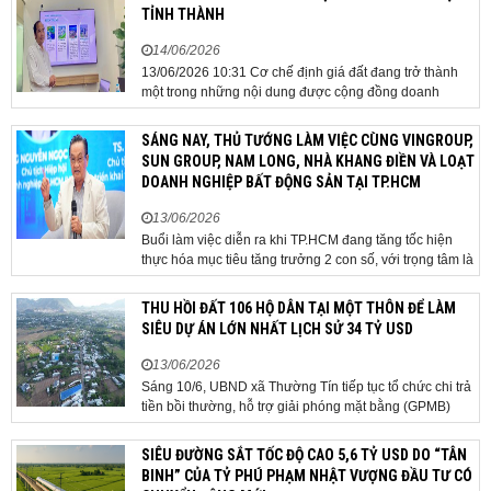
TỈNH THÀNH
14/06/2026
13/06/2026 10:31 Cơ chế định giá đất đang trở thành
một trong những nội dung được cộng đồng doanh
nghiệp, các chuyên gia và cơ quan quản lý đặc biệt
quan tâm khi tác động trực tiếp đến quá trình triển khai
SÁNG NAY, THỦ TƯỚNG LÀM VIỆC CÙNG VINGROUP,
dự án, thu hút đầu tư và sự phát triển ổn định của...
SUN GROUP, NAM LONG, NHÀ KHANG ĐIỀN VÀ LOẠT
DOANH NGHIỆP BẤT ĐỘNG SẢN TẠI TP.HCM
13/06/2026
Buổi làm việc diễn ra khi TP.HCM đang tăng tốc hiện
thực hóa mục tiêu tăng trưởng 2 con số, với trọng tâm là
giải ngân đầu tư công, hoàn thiện mô hình chính quyền
địa phương 2 cấp, phát triển nhà ở xã hội và xử lý các
THU HỒI ĐẤT 106 HỘ DÂN TẠI MỘT THÔN ĐỂ LÀM
vướng mắc về cơ chế, chính...
SIÊU DỰ ÁN LỚN NHẤT LỊCH SỬ 34 TỶ USD
13/06/2026
Sáng 10/6, UBND xã Thường Tín tiếp tục tổ chức chi trả
tiền bồi thường, hỗ trợ giải phóng mặt bằng (GPMB)
cho 106 hộ gia đình, cá nhân thuộc diện thu hồi đất để
thực hiện dự án Khu đô thị thể thao Quốc tế Hà Nội trên
SIÊU ĐƯỜNG SẮT TỐC ĐỘ CAO 5,6 TỶ USD DO “TÂN
địa bàn thôn Nhuệ Giang. Trong...
BINH” CỦA TỶ PHÚ PHẠM NHẬT VƯỢNG ĐẦU TƯ CÓ