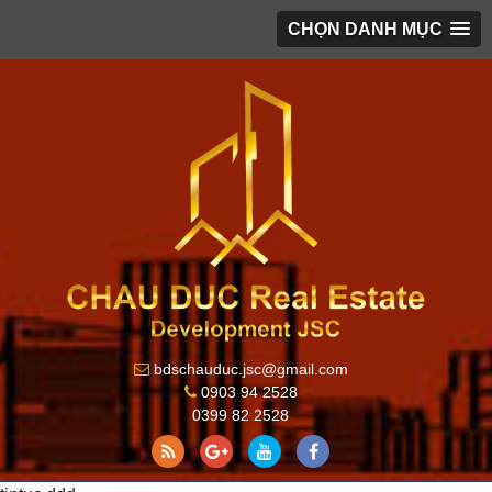
CHỌN DANH MỤC
bdschauduc.jsc@gmail.com
0903 94 2528
0399 82 2528