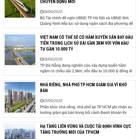
CHUYỂN ĐỘNG MỚI
08/06/2026
Bộ Tài chính đề nghị UBND TP Hà Nội và UBND tỉnh
Quảng Ninh tiếp tục sử dụng ngân sách địa phương để
thực hiện công tác giải phóng mặt bằng đối với phần
tuyến đi qua địa bàn hai địa phương, bảo đảm tiến độ
VIỆT NAM CÓ THỂ SẼ CÓ HẦM XUYÊN SÂN BAY ĐẦU
triển khai. Bộ Tài chính vừa có công văn...
TIÊN TRONG LỊCH SỬ DÀI GẦN 3KM VỚI VỐN ĐẦU
TƯ GẦN 10.000 TỶ
08/06/2026
TP Đà Nẵng đang nghiên cứu xây dựng tuyến hầm
ngầm có chiều dài 2,9km, vốn đầu tư 10.000 tỷ đồng đi
qua sân bay quốc tế. TP Đà Nẵng đang nghiên cứu một
phương án hạ tầng mang tính đột phá khi đề xuất xây
NHÀ RIÊNG, NHÀ PHỐ TP HCM GIẢM GIÁ VÌ KHÓ
dựng tuyến hầm ngầm xuyên qua khu vực sân...
BÁN
05/06/2026
Phân khúc nhà riêng, nhà phố tại TP HCM ghi nhận xu
hướng giảm giá bán trong bối cảnh thanh khoản thị
trường suy yếu, người mua thận trọng. Sau hơn 5 tháng
rao bán căn nhà trong hẻm khu vực Bảy Hiền, anh
HẠ TẦNG LIÊN VÙNG VÀ CUỘC TÁI ĐỊNH HÌNH CỰC
Minh, một chủ nhà tại TP HCM, chấp nhận hạ giá...
TĂNG TRƯỞNG MỚI CỦA TP.HCM