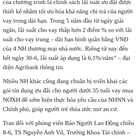
của chương trình là chính sách lãi suất ưu đãi được
thiết kế nhằm tối ưu hóa khả năng chi trả của người
vay trong dài hạn. Trong 5 năm đầu từ ngày giải
ngân, lãi suất cho vay thấp hơn 2 điểm % so với lãi
suất cho vay trung – dài hạn bình quân bằng VNĐ
của 4 NH thương mại nhà nước. Riêng từ nay đến
hết ngày 30-6, lãi suất áp dụng là 6,1%/năm” – đại
diện Agribank thông tin.
Nhiều NH khác cũng đang chuẩn bị triển khai các
gói tín dụng ưu đãi cho người dưới 35 tuổi vay mua
NƠXH để sớm hiện thực hóa yêu cầu của NHNN và
Chính phủ, giúp người trẻ thỏa ước mơ an cư.
Trao đổi với phóng viên Báo Người Lao Động chiều
8-6, TS Nguyễn Anh Vũ, Trưởng Khoa Tài chính –