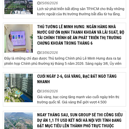
05/06/2026
Lịch sử phát triển bất động sản TP.HCM cho thấy những
bước ngoặt của thị trường thường bắt đầu từ hạ tầng.
Khi các tuyến kết nối liên vùng đồng loạt tăng tốc, cấu
trúc phát triển đô thị đang dần thay đổi, mở ra những
THỦ TƯỚNG LÊ MINH HƯNG: NGÂN HÀNG NHÀ
hành lang tăng trưởng mới và kéo theo quá...
NƯỚC GIỮ ỔN ĐỊNH THANH KHOẢN VÀ LÃI SUẤT, BỘ
TÀI CHÍNH TRÌNH ĐỀ ÁN PHÁT TRIỂN THỊ TRƯỜNG
CHỨNG KHOÁN TRONG THÁNG 6
03/06/2026
Đây là những chỉ đạo được Thủ tướng Chính phủ Lê Minh Hưng đưa ra tại
phiên họp Chính phủ thường kỳ tháng 5 năm 2026. Sáng ngày 3/6, Ủy viên
Bộ Chính trị, Bí thư Đảng ủy Chính phủ, Thủ tướng Chính phủ Lê Minh Hưng
đã chủ trì phiên họp Chính phủ thường...
CUỐI NGÀY 2-6, GIÁ VÀNG, BẠC BẤT NGỜ TĂNG
NHANH
03/06/2026
Giá vàng, bạc cùng tăng mạnh vào cuối ngày trên thị
trường quốc tế. Giá vàng thế giới vượt 4.500
USD/ounce. Cuối ngày 2-6, giá vàng hôm nay trên thị
trường quốc tế được giao dịch ở mức 4.520
NGAY THÁNG SAU, SUN GROUP SẼ THI CÔNG SIÊU
USD/ounce, tăng khoảng 35 USD/ounce so với buổi
DỰ ÁN 1,1 TỶ USD KẾT NỐI HÀ NỘI VỚI TỈNH ĐANG
sáng. Trong phiên, có thời điểm giá vàng...
ĐẶT MỤC TIÊU LÊN THÀNH PHỐ TRỰC THUỘC