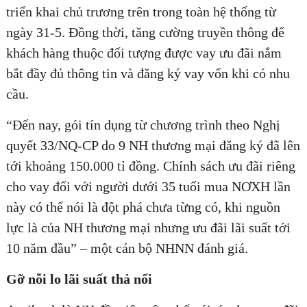
triển khai chủ trương trên trong toàn hệ thống từ
ngày 31-5. Đồng thời, tăng cường truyền thông để
khách hàng thuộc đối tượng được vay ưu đãi nắm
ĐĂNG KÝ TƯ VẤN MIỄN PHÍ
bắt đầy đủ thông tin và đăng ký vay vốn khi có nhu
cầu.
“Đến nay, gói tín dụng từ chương trình theo Nghị
quyết 33/NQ-CP do 9 NH thương mại đăng ký đã lên
tới khoảng 150.000 tỉ đồng. Chính sách ưu đãi riêng
cho vay đối với người dưới 35 tuổi mua NƠXH lần
này có thể nói là đột phá chưa từng có, khi nguồn
lực là của NH thương mại nhưng ưu đãi lãi suất tới
10 năm đầu” – một cán bộ NHNN đánh giá.
HOÀN THÀNH
Đăng ký tư vấn trực tiếp 24/7:
Gỡ nỗi lo lãi suất thả nổi
0835182528 - 0819151818