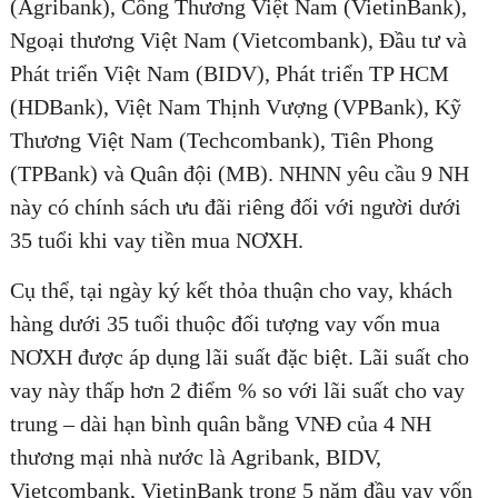
(Agribank), Công Thương Việt Nam (VietinBank),
Ngoại thương Việt Nam (Vietcombank), Đầu tư và
Phát triển Việt Nam (BIDV), Phát triển TP HCM
(HDBank), Việt Nam Thịnh Vượng (VPBank), Kỹ
Thương Việt Nam (Techcombank), Tiên Phong
(TPBank) và Quân đội (MB). NHNN yêu cầu 9 NH
này có chính sách ưu đãi riêng đối với người dưới
35 tuổi khi vay tiền mua NƠXH.
Cụ thể, tại ngày ký kết thỏa thuận cho vay, khách
hàng dưới 35 tuổi thuộc đối tượng vay vốn mua
NƠXH được áp dụng lãi suất đặc biệt. Lãi suất cho
vay này thấp hơn 2 điểm % so với lãi suất cho vay
trung – dài hạn bình quân bằng VNĐ của 4 NH
thương mại nhà nước là Agribank, BIDV,
Vietcombank, VietinBank trong 5 năm đầu vay vốn