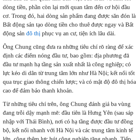
dòng tiền, phần còn lại mới quan tâm đến cơ hội đầu
cơ. Trong đó, hai dòng sản phẩm đang được săn đón là
Bất động sản tạo dòng tiền cho thuê được ngay và Bất
động sản
đô thị
phục vụ an cư, tiện ích lâu dài.
Ông Chung cũng đưa ra những tiêu chí rõ ràng để xác
định các điểm nóng đầu tư, bao gồm: địa phương đã
đầu tư mạnh hạ tầng sản xuất nhất là công nghiệp; có
lực kéo di dân từ trung tâm lớn như Hà Nội; kết nối tốt
qua trục giao thông chiến lược; và có mật độ đô thị hóa
cao để đảm bảo thanh khoản.
Từ những tiêu chí trên, ông Chung đánh giá ba vùng
đang trỗi dậy mạnh mẽ: đầu tiên là Hưng Yên (sau sáp
nhập với Thái Bình), nơi có hạ tầng được đầu tư đồng
bộ, kết nối nhanh với Hà Nội và các trung tâm kinh tế
lớn, cộng thêm lực hút công nghiệp tăng nhanh. Tiếp