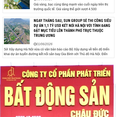
Giá vàng, bạc cùng tăng mạnh vào cuối ngày trên thị
trường quốc tế. Giá vàng thế giới vượt 4.500
USD/ounce. Cuối ngày 2-6, giá vàng hôm nay trên thị
trường quốc tế được giao dịch ở mức 4.520
NGAY THÁNG SAU, SUN GROUP SẼ THI CÔNG SIÊU
USD/ounce, tăng khoảng 35 USD/ounce so với buổi
DỰ ÁN 1,1 TỶ USD KẾT NỐI HÀ NỘI VỚI TỈNH ĐANG
sáng. Trong phiên, có thời điểm giá vàng...
ĐẶT MỤC TIÊU LÊN THÀNH PHỐ TRỰC THUỘC
TRUNG ƯƠNG
01/06/2026
Sở Xây dựng Hà Nội vừa có văn bản báo cáo Bộ Xây dựng về tiến độ triển
khai dự án tuyến đường kết nối sân bay Gia Bình với Thủ đô Hà Nội. Đến
nay, công tác giải phóng mặt bằng và chuẩn bị đầu tư của dự án đã ghi nhận
nhiều kết...