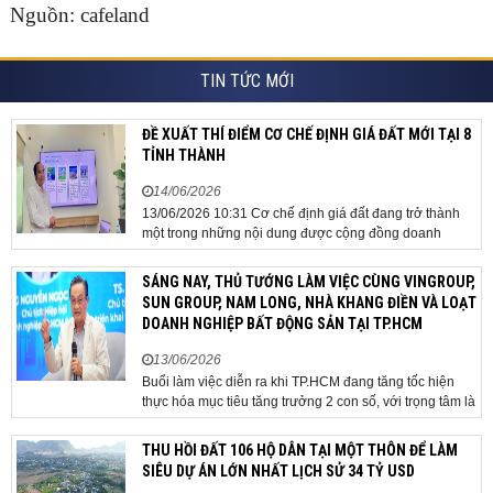
Nguồn: cafeland
TIN TỨC MỚI
ĐỀ XUẤT THÍ ĐIỂM CƠ CHẾ ĐỊNH GIÁ ĐẤT MỚI TẠI 8
TỈNH THÀNH
14/06/2026
13/06/2026 10:31 Cơ chế định giá đất đang trở thành
một trong những nội dung được cộng đồng doanh
nghiệp, các chuyên gia và cơ quan quản lý đặc biệt
quan tâm khi tác động trực tiếp đến quá trình triển khai
SÁNG NAY, THỦ TƯỚNG LÀM VIỆC CÙNG VINGROUP,
dự án, thu hút đầu tư và sự phát triển ổn định của...
SUN GROUP, NAM LONG, NHÀ KHANG ĐIỀN VÀ LOẠT
DOANH NGHIỆP BẤT ĐỘNG SẢN TẠI TP.HCM
13/06/2026
Buổi làm việc diễn ra khi TP.HCM đang tăng tốc hiện
thực hóa mục tiêu tăng trưởng 2 con số, với trọng tâm là
giải ngân đầu tư công, hoàn thiện mô hình chính quyền
địa phương 2 cấp, phát triển nhà ở xã hội và xử lý các
THU HỒI ĐẤT 106 HỘ DÂN TẠI MỘT THÔN ĐỂ LÀM
vướng mắc về cơ chế, chính...
SIÊU DỰ ÁN LỚN NHẤT LỊCH SỬ 34 TỶ USD