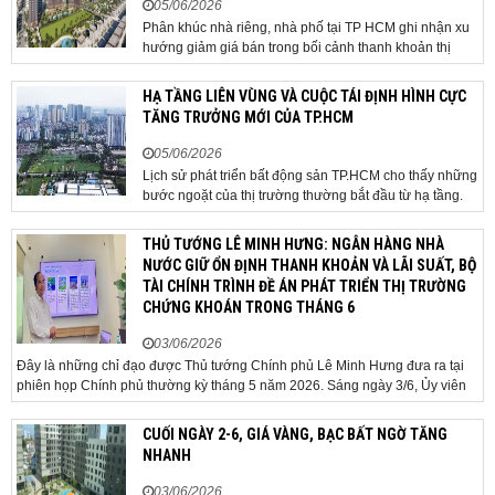
05/06/2026
Phân khúc nhà riêng, nhà phố tại TP HCM ghi nhận xu
hướng giảm giá bán trong bối cảnh thanh khoản thị
trường suy yếu, người mua thận trọng. Sau hơn 5 tháng
rao bán căn nhà trong hẻm khu vực Bảy Hiền, anh
HẠ TẦNG LIÊN VÙNG VÀ CUỘC TÁI ĐỊNH HÌNH CỰC
Minh, một chủ nhà tại TP HCM, chấp nhận hạ giá...
TĂNG TRƯỞNG MỚI CỦA TP.HCM
05/06/2026
Lịch sử phát triển bất động sản TP.HCM cho thấy những
bước ngoặt của thị trường thường bắt đầu từ hạ tầng.
Khi các tuyến kết nối liên vùng đồng loạt tăng tốc, cấu
trúc phát triển đô thị đang dần thay đổi, mở ra những
THỦ TƯỚNG LÊ MINH HƯNG: NGÂN HÀNG NHÀ
hành lang tăng trưởng mới và kéo theo quá...
NƯỚC GIỮ ỔN ĐỊNH THANH KHOẢN VÀ LÃI SUẤT, BỘ
TÀI CHÍNH TRÌNH ĐỀ ÁN PHÁT TRIỂN THỊ TRƯỜNG
CHỨNG KHOÁN TRONG THÁNG 6
03/06/2026
Đây là những chỉ đạo được Thủ tướng Chính phủ Lê Minh Hưng đưa ra tại
phiên họp Chính phủ thường kỳ tháng 5 năm 2026. Sáng ngày 3/6, Ủy viên
Bộ Chính trị, Bí thư Đảng ủy Chính phủ, Thủ tướng Chính phủ Lê Minh Hưng
đã chủ trì phiên họp Chính phủ thường...
CUỐI NGÀY 2-6, GIÁ VÀNG, BẠC BẤT NGỜ TĂNG
NHANH
03/06/2026