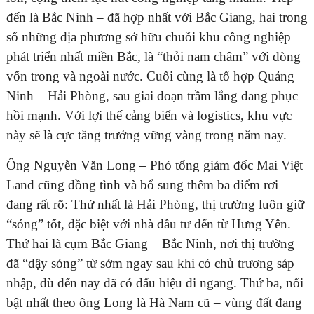
đến là Bắc Ninh – đã hợp nhất với Bắc Giang, hai trong
số những địa phương sở hữu chuỗi khu công nghiệp
phát triển nhất miền Bắc, là “thỏi nam châm” với dòng
ĐĂNG KÝ TƯ VẤN MIỄN PHÍ
vốn trong và ngoài nước. Cuối cùng là tổ hợp Quảng
Ninh – Hải Phòng, sau giai đoạn trầm lắng đang phục
hồi mạnh. Với lợi thế cảng biển và logistics, khu vực
này sẽ là cực tăng trưởng vững vàng trong năm nay.
Ông Nguyễn Văn Long – Phó tổng giám đốc Mai Việt
Land cũng đồng tình và bổ sung thêm ba điểm rơi
đang rất rõ: Thứ nhất là Hải Phòng, thị trường luôn giữ
“sóng” tốt, đặc biệt với nhà đầu tư đến từ Hưng Yên.
Thứ hai là cụm Bắc Giang – Bắc Ninh, nơi thị trường
HOÀN THÀNH
đã “dậy sóng” từ sớm ngay sau khi có chủ trương sáp
Đăng ký tư vấn trực tiếp 24/7:
nhập, dù đến nay đã có dấu hiệu đi ngang. Thứ ba, nổi
0835182528 - 0819151818
bật nhất theo ông Long là Hà Nam cũ – vùng đất đang