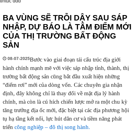
tintuc ddd
BA VÙNG SẼ TRỖI DẬY SAU SÁP
NHẬP, DỰ BÁO LÀ TÂM ĐIỂM MỚI
CỦA THỊ TRƯỜNG BẤT ĐỘNG
SẢN
08-07-2025
Bước vào giai đoạn tái cấu trúc địa giới
hành chính mạnh mẽ với việc sáp nhập tỉnh, thành, thị
trường bất động sản cũng bắt đầu xuất hiện những
“điểm rơi” mới của dòng vốn. Các chuyên gia nhận
định, đây không chỉ là thay đổi về mặt địa lý hành
chính, mà còn là cú hích chiến lược mở ra một chu kỳ
tăng trưởng địa ốc mới, đặc biệt tại các địa phương hội
tụ hạ tầng kết nối, lực hút dân cư và tiềm năng phát
triển
công nghiệp – đô thị song hành.