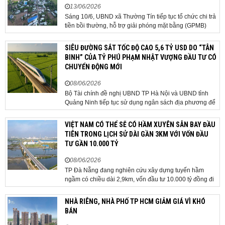
13/06/2026
Sáng 10/6, UBND xã Thường Tín tiếp tục tổ chức chi trả
tiền bồi thường, hỗ trợ giải phóng mặt bằng (GPMB)
cho 106 hộ gia đình, cá nhân thuộc diện thu hồi đất để
thực hiện dự án Khu đô thị thể thao Quốc tế Hà Nội trên
SIÊU ĐƯỜNG SẮT TỐC ĐỘ CAO 5,6 TỶ USD DO “TÂN
địa bàn thôn Nhuệ Giang. Trong...
BINH” CỦA TỶ PHÚ PHẠM NHẬT VƯỢNG ĐẦU TƯ CÓ
CHUYỂN ĐỘNG MỚI
08/06/2026
Bộ Tài chính đề nghị UBND TP Hà Nội và UBND tỉnh
Quảng Ninh tiếp tục sử dụng ngân sách địa phương để
thực hiện công tác giải phóng mặt bằng đối với phần
tuyến đi qua địa bàn hai địa phương, bảo đảm tiến độ
VIỆT NAM CÓ THỂ SẼ CÓ HẦM XUYÊN SÂN BAY ĐẦU
triển khai. Bộ Tài chính vừa có công văn...
TIÊN TRONG LỊCH SỬ DÀI GẦN 3KM VỚI VỐN ĐẦU
TƯ GẦN 10.000 TỶ
08/06/2026
TP Đà Nẵng đang nghiên cứu xây dựng tuyến hầm
ngầm có chiều dài 2,9km, vốn đầu tư 10.000 tỷ đồng đi
qua sân bay quốc tế. TP Đà Nẵng đang nghiên cứu một
phương án hạ tầng mang tính đột phá khi đề xuất xây
NHÀ RIÊNG, NHÀ PHỐ TP HCM GIẢM GIÁ VÌ KHÓ
dựng tuyến hầm ngầm xuyên qua khu vực sân...
BÁN