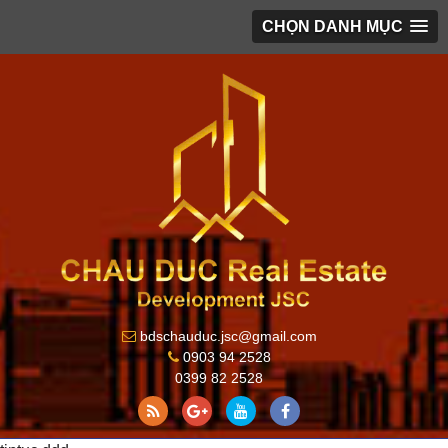
CHỌN DANH MỤC
bdschauduc.jsc@gmail.com
0903 94 2528
0399 82 2528