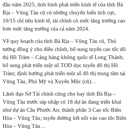
đầu năm 2025, tình hình phát triển kinh tế của tỉnh Bà
Rịa – Vũng Tàu cũ có những chuyển biến tích cực,
10/15 chỉ tiêu kinh tế, tài chính có mức tăng trưởng cao
hơn mức tăng trưởng của cả năm 2024.
ĐĂNG KÝ TƯ VẤN MIỄN PHÍ
Về quy hoạch của tỉnh Bà Rịa – Vũng Tàu cũ, Thủ
tướng đồng ý cho điều chỉnh, bổ sung tuyến cao tốc đô
thị Hồ Tràm – Cảng hàng không quốc tế Long Thành;
bổ sung phát triển một số TOD dọc tuyến đô thị Hồ
Tràm; định hướng phát triển một số đô thị trung tâm tại
Vũng Tàu, Phú Mỹ và Xuyên Mộc (cũ)…
Lãnh đạo Sở Tài chính cũng cho hay tỉnh Bà Rịa –
Vũng Tàu trước sáp nhập có 18 dự án đang triển khai
HOÀN THÀNH
như dự án Cầu Phước An; thành phần 3 Cao tốc Biên
Đăng ký tư vấn trực tiếp 24/7:
Hòa – Vũng Tàu; tuyến đường kết nối vào cao tốc Biên
0835182528 - 0819151818
Hòa – Vũng Tàu…