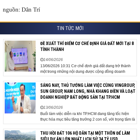
nguồn: Dân Trí
TIN TỨC MỚI
ĐỀ XUẤT THÍ ĐIỂM CƠ CHẾ ĐỊNH GIÁ ĐẤT MỚI TẠI 8
TỈNH THÀNH
14/06/2026
13/06/2026 10:31 Cơ chế định giá đất đang trở thành
một trong những nội dung được cộng đồng doanh
nghiệp, các chuyên gia và cơ quan quản lý đặc biệt
quan tâm khi tác động trực tiếp đến quá trình triển khai
SÁNG NAY, THỦ TƯỚNG LÀM VIỆC CÙNG VINGROUP,
dự án, thu hút đầu tư và sự phát triển ổn định của...
SUN GROUP, NAM LONG, NHÀ KHANG ĐIỀN VÀ LOẠT
DOANH NGHIỆP BẤT ĐỘNG SẢN TẠI TP.HCM
13/06/2026
Buổi làm việc diễn ra khi TP.HCM đang tăng tốc hiện
thực hóa mục tiêu tăng trưởng 2 con số, với trọng tâm là
giải ngân đầu tư công, hoàn thiện mô hình chính quyền
địa phương 2 cấp, phát triển nhà ở xã hội và xử lý các
THU HỒI ĐẤT 106 HỘ DÂN TẠI MỘT THÔN ĐỂ LÀM
vướng mắc về cơ chế, chính...
SIÊU DỰ ÁN LỚN NHẤT LỊCH SỬ 34 TỶ USD