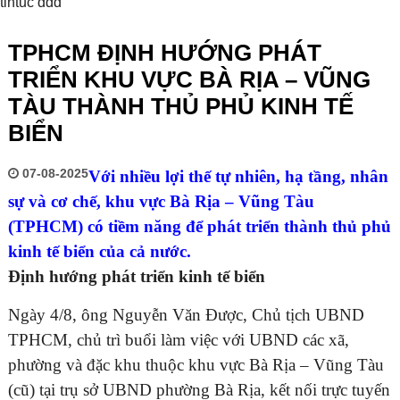
tintuc ddd
TPHCM ĐỊNH HƯỚNG PHÁT
TRIỂN KHU VỰC BÀ RỊA – VŨNG
TÀU THÀNH THỦ PHỦ KINH TẾ
BIỂN
07-08-2025
Với nhiều lợi thế tự nhiên, hạ tầng, nhân
sự và cơ chế, khu vực Bà Rịa – Vũng Tàu
(TPHCM) có tiềm năng để phát triển thành thủ phủ
kinh tế biển của cả nước.
Định hướng phát triển kinh tế biển
Ngày 4/8, ông Nguyễn Văn Được, Chủ tịch UBND
TPHCM, chủ trì buổi làm việc với UBND các xã,
phường và đặc khu thuộc khu vực Bà Rịa – Vũng Tàu
(cũ) tại trụ sở UBND phường Bà Rịa, kết nối trực tuyến