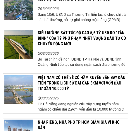
13/06/2026
Sáng 10/6, UBND xã Thường Tín tiếp tục tổ chức chi trả
tiền bồi thường, hỗ trợ giải phóng mặt bằng (GPMB)
cho 106 hộ gia đình, cá nhân thuộc diện thu hồi đất để
thực hiện dự án Khu đô thị thể thao Quốc tế Hà Nội trên
SIÊU ĐƯỜNG SẮT TỐC ĐỘ CAO 5,6 TỶ USD DO “TÂN
địa bàn thôn Nhuệ Giang. Trong...
BINH” CỦA TỶ PHÚ PHẠM NHẬT VƯỢNG ĐẦU TƯ CÓ
CHUYỂN ĐỘNG MỚI
08/06/2026
Bộ Tài chính đề nghị UBND TP Hà Nội và UBND tỉnh
Quảng Ninh tiếp tục sử dụng ngân sách địa phương để
thực hiện công tác giải phóng mặt bằng đối với phần
tuyến đi qua địa bàn hai địa phương, bảo đảm tiến độ
VIỆT NAM CÓ THỂ SẼ CÓ HẦM XUYÊN SÂN BAY ĐẦU
triển khai. Bộ Tài chính vừa có công văn...
TIÊN TRONG LỊCH SỬ DÀI GẦN 3KM VỚI VỐN ĐẦU
TƯ GẦN 10.000 TỶ
08/06/2026
TP Đà Nẵng đang nghiên cứu xây dựng tuyến hầm
ngầm có chiều dài 2,9km, vốn đầu tư 10.000 tỷ đồng đi
qua sân bay quốc tế. TP Đà Nẵng đang nghiên cứu một
phương án hạ tầng mang tính đột phá khi đề xuất xây
NHÀ RIÊNG, NHÀ PHỐ TP HCM GIẢM GIÁ VÌ KHÓ
dựng tuyến hầm ngầm xuyên qua khu vực sân...
BÁN