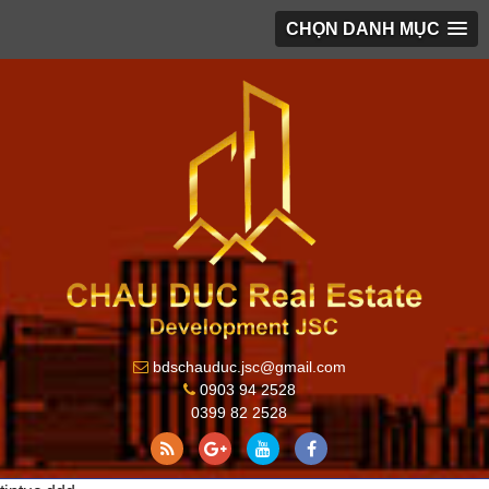
CHỌN DANH MỤC
bdschauduc.jsc@gmail.com
0903 94 2528
0399 82 2528