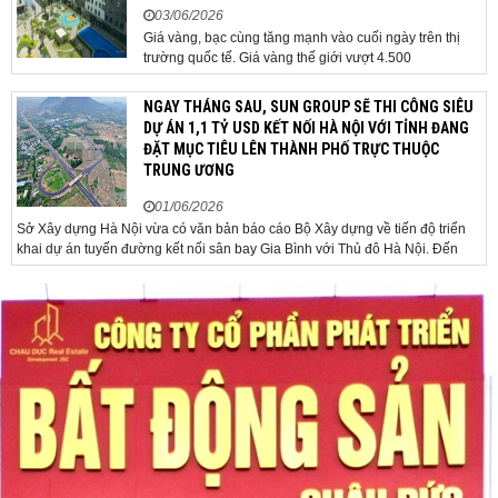
03/06/2026
Giá vàng, bạc cùng tăng mạnh vào cuối ngày trên thị
trường quốc tế. Giá vàng thế giới vượt 4.500
USD/ounce. Cuối ngày 2-6, giá vàng hôm nay trên thị
trường quốc tế được giao dịch ở mức 4.520
NGAY THÁNG SAU, SUN GROUP SẼ THI CÔNG SIÊU
USD/ounce, tăng khoảng 35 USD/ounce so với buổi
DỰ ÁN 1,1 TỶ USD KẾT NỐI HÀ NỘI VỚI TỈNH ĐANG
sáng. Trong phiên, có thời điểm giá vàng...
ĐẶT MỤC TIÊU LÊN THÀNH PHỐ TRỰC THUỘC
TRUNG ƯƠNG
01/06/2026
Sở Xây dựng Hà Nội vừa có văn bản báo cáo Bộ Xây dựng về tiến độ triển
khai dự án tuyến đường kết nối sân bay Gia Bình với Thủ đô Hà Nội. Đến
nay, công tác giải phóng mặt bằng và chuẩn bị đầu tư của dự án đã ghi nhận
nhiều kết...