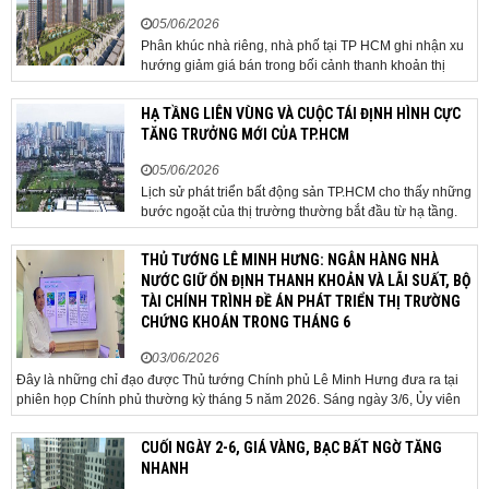
05/06/2026
Phân khúc nhà riêng, nhà phố tại TP HCM ghi nhận xu
hướng giảm giá bán trong bối cảnh thanh khoản thị
trường suy yếu, người mua thận trọng. Sau hơn 5 tháng
rao bán căn nhà trong hẻm khu vực Bảy Hiền, anh
HẠ TẦNG LIÊN VÙNG VÀ CUỘC TÁI ĐỊNH HÌNH CỰC
Minh, một chủ nhà tại TP HCM, chấp nhận hạ giá...
TĂNG TRƯỞNG MỚI CỦA TP.HCM
05/06/2026
Lịch sử phát triển bất động sản TP.HCM cho thấy những
bước ngoặt của thị trường thường bắt đầu từ hạ tầng.
Khi các tuyến kết nối liên vùng đồng loạt tăng tốc, cấu
trúc phát triển đô thị đang dần thay đổi, mở ra những
THỦ TƯỚNG LÊ MINH HƯNG: NGÂN HÀNG NHÀ
hành lang tăng trưởng mới và kéo theo quá...
NƯỚC GIỮ ỔN ĐỊNH THANH KHOẢN VÀ LÃI SUẤT, BỘ
TÀI CHÍNH TRÌNH ĐỀ ÁN PHÁT TRIỂN THỊ TRƯỜNG
CHỨNG KHOÁN TRONG THÁNG 6
03/06/2026
Đây là những chỉ đạo được Thủ tướng Chính phủ Lê Minh Hưng đưa ra tại
phiên họp Chính phủ thường kỳ tháng 5 năm 2026. Sáng ngày 3/6, Ủy viên
Bộ Chính trị, Bí thư Đảng ủy Chính phủ, Thủ tướng Chính phủ Lê Minh Hưng
đã chủ trì phiên họp Chính phủ thường...
CUỐI NGÀY 2-6, GIÁ VÀNG, BẠC BẤT NGỜ TĂNG
NHANH