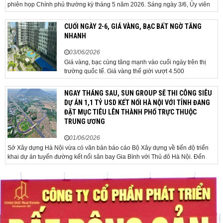
phiên họp Chính phủ thường kỳ tháng 5 năm 2026. Sáng ngày 3/6, Ủy viên
Bộ Chính trị, Bí thư Đảng ủy Chính phủ, Thủ tướng Chính phủ Lê Minh Hưng
đã chủ trì phiên họp Chính phủ thường...
CUỐI NGÀY 2-6, GIÁ VÀNG, BẠC BẤT NGỜ TĂNG
NHANH
03/06/2026
Giá vàng, bạc cùng tăng mạnh vào cuối ngày trên thị
trường quốc tế. Giá vàng thế giới vượt 4.500
USD/ounce. Cuối ngày 2-6, giá vàng hôm nay trên thị
trường quốc tế được giao dịch ở mức 4.520
NGAY THÁNG SAU, SUN GROUP SẼ THI CÔNG SIÊU
USD/ounce, tăng khoảng 35 USD/ounce so với buổi
DỰ ÁN 1,1 TỶ USD KẾT NỐI HÀ NỘI VỚI TỈNH ĐANG
sáng. Trong phiên, có thời điểm giá vàng...
ĐẶT MỤC TIÊU LÊN THÀNH PHỐ TRỰC THUỘC
TRUNG ƯƠNG
01/06/2026
Sở Xây dựng Hà Nội vừa có văn bản báo cáo Bộ Xây dựng về tiến độ triển
khai dự án tuyến đường kết nối sân bay Gia Bình với Thủ đô Hà Nội. Đến
nay, công tác giải phóng mặt bằng và chuẩn bị đầu tư của dự án đã ghi nhận
nhiều kết...