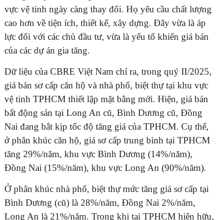
vực vệ tinh ngày càng thay đổi. Họ yêu cầu chất lượng
cao hơn về tiện ích, thiết kế, xây dựng. Đây vừa là áp
lực đối với các chủ đầu tư, vừa là yếu tố khiến giá bán
của các dự án gia tăng.
Dữ liệu của CBRE Việt Nam chỉ ra, trong quý II/2025,
giá bán sơ cấp căn hộ và nhà phố, biệt thự tại khu vực
vệ tinh TPHCM thiết lập mặt bằng mới. Hiện, giá bán
bất động sản tại Long An cũ, Bình Dương cũ, Đồng
Nai đang bắt kịp tốc độ tăng giá của TPHCM. Cụ thể,
ở phân khúc căn hộ, giá sơ cấp trung bình tại TPHCM
tăng 29%/năm, khu vực Bình Dương (14%/năm),
Đồng Nai (15%/năm), khu vực Long An (90%/năm).
Ở phân khúc nhà phố, biệt thự mức tăng giá sơ cấp tại
Bình Dương (cũ) là 28%/năm, Đồng Nai 2%/năm,
Long An là 21%/năm. Trong khi tại TPHCM hiện hữu,