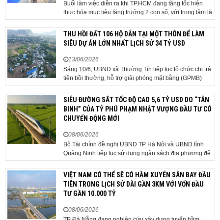
Buổi làm việc diễn ra khi TP.HCM đang tăng tốc hiện
thực hóa mục tiêu tăng trưởng 2 con số, với trọng tâm là
giải ngân đầu tư công, hoàn thiện mô hình chính quyền
địa phương 2 cấp, phát triển nhà ở xã hội và xử lý các
THU HỒI ĐẤT 106 HỘ DÂN TẠI MỘT THÔN ĐỂ LÀM
vướng mắc về cơ chế, chính...
SIÊU DỰ ÁN LỚN NHẤT LỊCH SỬ 34 TỶ USD
13/06/2026
Sáng 10/6, UBND xã Thường Tín tiếp tục tổ chức chi trả
tiền bồi thường, hỗ trợ giải phóng mặt bằng (GPMB)
cho 106 hộ gia đình, cá nhân thuộc diện thu hồi đất để
thực hiện dự án Khu đô thị thể thao Quốc tế Hà Nội trên
SIÊU ĐƯỜNG SẮT TỐC ĐỘ CAO 5,6 TỶ USD DO “TÂN
địa bàn thôn Nhuệ Giang. Trong...
BINH” CỦA TỶ PHÚ PHẠM NHẬT VƯỢNG ĐẦU TƯ CÓ
CHUYỂN ĐỘNG MỚI
08/06/2026
Bộ Tài chính đề nghị UBND TP Hà Nội và UBND tỉnh
Quảng Ninh tiếp tục sử dụng ngân sách địa phương để
thực hiện công tác giải phóng mặt bằng đối với phần
tuyến đi qua địa bàn hai địa phương, bảo đảm tiến độ
VIỆT NAM CÓ THỂ SẼ CÓ HẦM XUYÊN SÂN BAY ĐẦU
triển khai. Bộ Tài chính vừa có công văn...
TIÊN TRONG LỊCH SỬ DÀI GẦN 3KM VỚI VỐN ĐẦU
TƯ GẦN 10.000 TỶ
08/06/2026
TP Đà Nẵng đang nghiên cứu xây dựng tuyến hầm