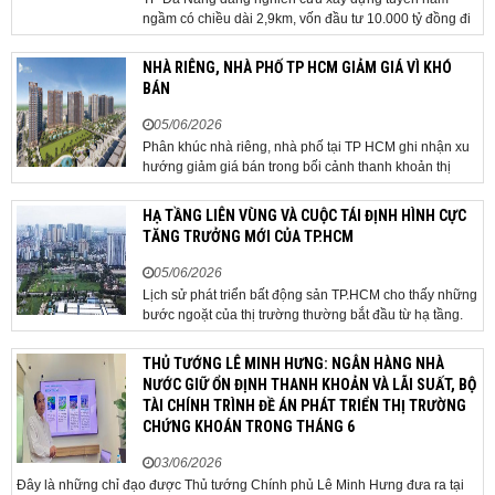
ngầm có chiều dài 2,9km, vốn đầu tư 10.000 tỷ đồng đi
qua sân bay quốc tế. TP Đà Nẵng đang nghiên cứu một
phương án hạ tầng mang tính đột phá khi đề xuất xây
NHÀ RIÊNG, NHÀ PHỐ TP HCM GIẢM GIÁ VÌ KHÓ
dựng tuyến hầm ngầm xuyên qua khu vực sân...
BÁN
05/06/2026
Phân khúc nhà riêng, nhà phố tại TP HCM ghi nhận xu
hướng giảm giá bán trong bối cảnh thanh khoản thị
trường suy yếu, người mua thận trọng. Sau hơn 5 tháng
rao bán căn nhà trong hẻm khu vực Bảy Hiền, anh
HẠ TẦNG LIÊN VÙNG VÀ CUỘC TÁI ĐỊNH HÌNH CỰC
Minh, một chủ nhà tại TP HCM, chấp nhận hạ giá...
TĂNG TRƯỞNG MỚI CỦA TP.HCM
05/06/2026
Lịch sử phát triển bất động sản TP.HCM cho thấy những
bước ngoặt của thị trường thường bắt đầu từ hạ tầng.
Khi các tuyến kết nối liên vùng đồng loạt tăng tốc, cấu
trúc phát triển đô thị đang dần thay đổi, mở ra những
THỦ TƯỚNG LÊ MINH HƯNG: NGÂN HÀNG NHÀ
hành lang tăng trưởng mới và kéo theo quá...
NƯỚC GIỮ ỔN ĐỊNH THANH KHOẢN VÀ LÃI SUẤT, BỘ
TÀI CHÍNH TRÌNH ĐỀ ÁN PHÁT TRIỂN THỊ TRƯỜNG
CHỨNG KHOÁN TRONG THÁNG 6
03/06/2026
Đây là những chỉ đạo được Thủ tướng Chính phủ Lê Minh Hưng đưa ra tại