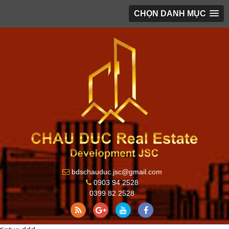
CHỌN DANH MỤC
bdschauduc.jsc@gmail.com
0903 94 2528
0399 82 2528