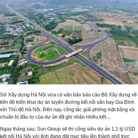
Sở Xây dựng Hà Nội vừa có văn bản báo cáo Bộ Xây dựng về
tiến độ triển khai dự án tuyến đường kết nối sân bay Gia Bình
với Thủ đô Hà Nội. Đến nay, công tác giải phóng mặt bằng và
chuẩn bị đầu tư của dự án đã ghi nhận nhiều kết…
Ngay tháng sau, Sun Group sẽ thi công siêu dự án 1,1 tỷ USD
kết nối Hà Nội với tỉnh đang đặt mục tiêu lên thành phố trực