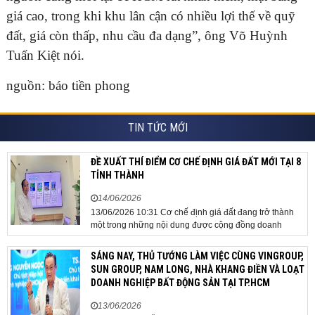
giá cao, trong khi khu lân cận có nhiều lợi thế về quỹ
đất, giá còn thấp, nhu cầu đa dạng”, ông Võ Huỳnh
Tuấn Kiệt nói.
nguồn: báo tiền phong
TIN TỨC MỚI
ĐỀ XUẤT THÍ ĐIỂM CƠ CHẾ ĐỊNH GIÁ ĐẤT MỚI TẠI 8
TỈNH THÀNH
14/06/2026
13/06/2026 10:31 Cơ chế định giá đất đang trở thành
một trong những nội dung được cộng đồng doanh
nghiệp, các chuyên gia và cơ quan quản lý đặc biệt
quan tâm khi tác động trực tiếp đến quá trình triển khai
SÁNG NAY, THỦ TƯỚNG LÀM VIỆC CÙNG VINGROUP,
dự án, thu hút đầu tư và sự phát triển ổn định của...
SUN GROUP, NAM LONG, NHÀ KHANG ĐIỀN VÀ LOẠT
DOANH NGHIỆP BẤT ĐỘNG SẢN TẠI TP.HCM
13/06/2026