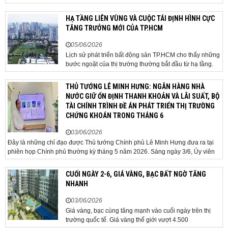
trường suy yếu, người mua thận trọng. Sau hơn 5 tháng
rao bán căn nhà trong hẻm khu vực Bảy Hiền, anh
HẠ TẦNG LIÊN VÙNG VÀ CUỘC TÁI ĐỊNH HÌNH CỰC
Minh, một chủ nhà tại TP HCM, chấp nhận hạ giá...
TĂNG TRƯỞNG MỚI CỦA TP.HCM
05/06/2026
Lịch sử phát triển bất động sản TP.HCM cho thấy những
bước ngoặt của thị trường thường bắt đầu từ hạ tầng.
Khi các tuyến kết nối liên vùng đồng loạt tăng tốc, cấu
trúc phát triển đô thị đang dần thay đổi, mở ra những
THỦ TƯỚNG LÊ MINH HƯNG: NGÂN HÀNG NHÀ
hành lang tăng trưởng mới và kéo theo quá...
NƯỚC GIỮ ỔN ĐỊNH THANH KHOẢN VÀ LÃI SUẤT, BỘ
TÀI CHÍNH TRÌNH ĐỀ ÁN PHÁT TRIỂN THỊ TRƯỜNG
CHỨNG KHOÁN TRONG THÁNG 6
03/06/2026
Đây là những chỉ đạo được Thủ tướng Chính phủ Lê Minh Hưng đưa ra tại
phiên họp Chính phủ thường kỳ tháng 5 năm 2026. Sáng ngày 3/6, Ủy viên
Bộ Chính trị, Bí thư Đảng ủy Chính phủ, Thủ tướng Chính phủ Lê Minh Hưng
đã chủ trì phiên họp Chính phủ thường...
CUỐI NGÀY 2-6, GIÁ VÀNG, BẠC BẤT NGỜ TĂNG
NHANH
03/06/2026
Giá vàng, bạc cùng tăng mạnh vào cuối ngày trên thị
trường quốc tế. Giá vàng thế giới vượt 4.500