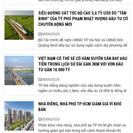
tiền bồi thường, hỗ trợ giải phóng mặt bằng (GPMB)
cho 106 hộ gia đình, cá nhân thuộc diện thu hồi đất để
thực hiện dự án Khu đô thị thể thao Quốc tế Hà Nội trên
SIÊU ĐƯỜNG SẮT TỐC ĐỘ CAO 5,6 TỶ USD DO “TÂN
địa bàn thôn Nhuệ Giang. Trong...
BINH” CỦA TỶ PHÚ PHẠM NHẬT VƯỢNG ĐẦU TƯ CÓ
CHUYỂN ĐỘNG MỚI
08/06/2026
Bộ Tài chính đề nghị UBND TP Hà Nội và UBND tỉnh
Quảng Ninh tiếp tục sử dụng ngân sách địa phương để
thực hiện công tác giải phóng mặt bằng đối với phần
tuyến đi qua địa bàn hai địa phương, bảo đảm tiến độ
VIỆT NAM CÓ THỂ SẼ CÓ HẦM XUYÊN SÂN BAY ĐẦU
triển khai. Bộ Tài chính vừa có công văn...
TIÊN TRONG LỊCH SỬ DÀI GẦN 3KM VỚI VỐN ĐẦU
TƯ GẦN 10.000 TỶ
08/06/2026
TP Đà Nẵng đang nghiên cứu xây dựng tuyến hầm
ngầm có chiều dài 2,9km, vốn đầu tư 10.000 tỷ đồng đi
qua sân bay quốc tế. TP Đà Nẵng đang nghiên cứu một
phương án hạ tầng mang tính đột phá khi đề xuất xây
NHÀ RIÊNG, NHÀ PHỐ TP HCM GIẢM GIÁ VÌ KHÓ
dựng tuyến hầm ngầm xuyên qua khu vực sân...
BÁN
05/06/2026
Phân khúc nhà riêng, nhà phố tại TP HCM ghi nhận xu
hướng giảm giá bán trong bối cảnh thanh khoản thị