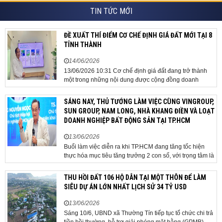
TIN TỨC MỚI
ĐỀ XUẤT THÍ ĐIỂM CƠ CHẾ ĐỊNH GIÁ ĐẤT MỚI TẠI 8
TỈNH THÀNH
14/06/2026
13/06/2026 10:31 Cơ chế định giá đất đang trở thành
một trong những nội dung được cộng đồng doanh
nghiệp, các chuyên gia và cơ quan quản lý đặc biệt
quan tâm khi tác động trực tiếp đến quá trình triển khai
SÁNG NAY, THỦ TƯỚNG LÀM VIỆC CÙNG VINGROUP,
dự án, thu hút đầu tư và sự phát triển ổn định của...
SUN GROUP, NAM LONG, NHÀ KHANG ĐIỀN VÀ LOẠT
DOANH NGHIỆP BẤT ĐỘNG SẢN TẠI TP.HCM
13/06/2026
Buổi làm việc diễn ra khi TP.HCM đang tăng tốc hiện
thực hóa mục tiêu tăng trưởng 2 con số, với trọng tâm là
giải ngân đầu tư công, hoàn thiện mô hình chính quyền
địa phương 2 cấp, phát triển nhà ở xã hội và xử lý các
THU HỒI ĐẤT 106 HỘ DÂN TẠI MỘT THÔN ĐỂ LÀM
vướng mắc về cơ chế, chính...
SIÊU DỰ ÁN LỚN NHẤT LỊCH SỬ 34 TỶ USD
13/06/2026
Sáng 10/6, UBND xã Thường Tín tiếp tục tổ chức chi trả