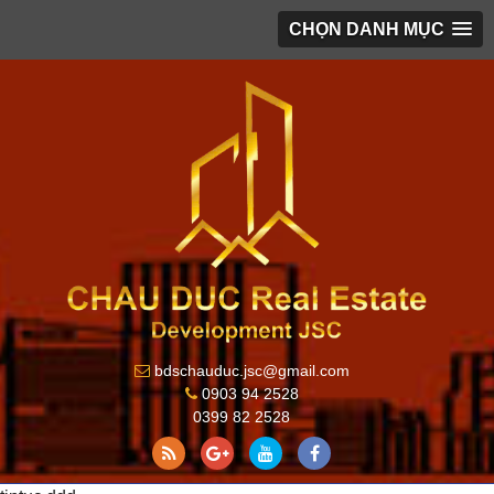
CHỌN DANH MỤC
bdschauduc.jsc@gmail.com
0903 94 2528
0399 82 2528