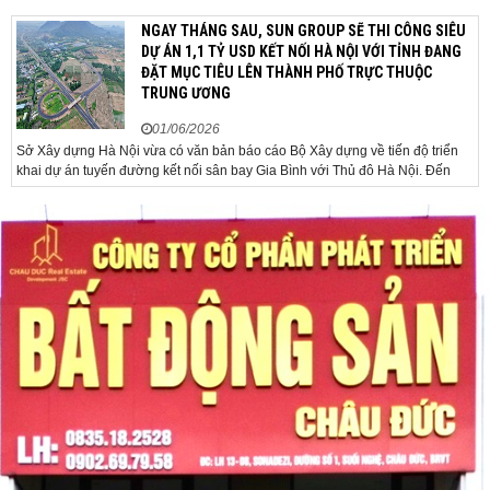
USD/ounce. Cuối ngày 2-6, giá vàng hôm nay trên thị
trường quốc tế được giao dịch ở mức 4.520
NGAY THÁNG SAU, SUN GROUP SẼ THI CÔNG SIÊU
USD/ounce, tăng khoảng 35 USD/ounce so với buổi
DỰ ÁN 1,1 TỶ USD KẾT NỐI HÀ NỘI VỚI TỈNH ĐANG
sáng. Trong phiên, có thời điểm giá vàng...
ĐẶT MỤC TIÊU LÊN THÀNH PHỐ TRỰC THUỘC
TRUNG ƯƠNG
01/06/2026
Sở Xây dựng Hà Nội vừa có văn bản báo cáo Bộ Xây dựng về tiến độ triển
khai dự án tuyến đường kết nối sân bay Gia Bình với Thủ đô Hà Nội. Đến
nay, công tác giải phóng mặt bằng và chuẩn bị đầu tư của dự án đã ghi nhận
nhiều kết...