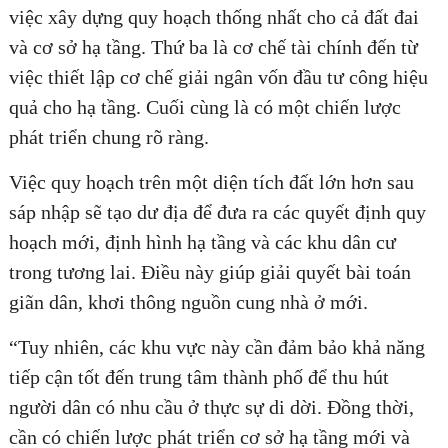
việc xây dựng quy hoạch thống nhất cho cả đất đai
và cơ sở hạ tầng. Thứ ba là cơ chế tài chính đến từ
việc thiết lập cơ chế giải ngân vốn đầu tư công hiệu
ĐĂNG KÝ TƯ VẤN MIỄN PHÍ
quả cho hạ tầng. Cuối cùng là có một chiến lược
phát triển chung rõ ràng.
Việc quy hoạch trên một diện tích đất lớn hơn sau
sáp nhập sẽ tạo dư địa để đưa ra các quyết định quy
hoạch mới, định hình hạ tầng và các khu dân cư
trong tương lai. Điều này giúp giải quyết bài toán
giãn dân, khơi thông nguồn cung nhà ở mới.
“Tuy nhiên, các khu vực này cần đảm bảo khả năng
HOÀN THÀNH
tiếp cận tốt đến trung tâm thành phố để thu hút
Đăng ký tư vấn trực tiếp 24/7:
người dân có nhu cầu ở thực sự di dời. Đồng thời,
0835182528 - 0819151818
cần có chiến lược phát triển cơ sở hạ tầng mới và