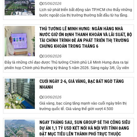
05/06/2026
Lịch sử phát triển bất động sản TP.HCM cho thấy những
bước ngoặt của thị trường thường bắt đầu từ hạ tầng.
Khi các tuyến kết nối liên vùng đồng loạt tăng tốc, cấu
trúc phát triển đô thị đang dần thay đổi, mở ra những
THỦ TƯỚNG LÊ MINH HƯNG: NGÂN HÀNG NHÀ
hành lang tăng trưởng mới và kéo theo quá...
NƯỚC GIỮ ỔN ĐỊNH THANH KHOẢN VÀ LÃI SUẤT, BỘ
TÀI CHÍNH TRÌNH ĐỀ ÁN PHÁT TRIỂN THỊ TRƯỜNG
CHỨNG KHOÁN TRONG THÁNG 6
03/06/2026
Đây là những chỉ đạo được Thủ tướng Chính phủ Lê Minh Hưng đưa ra tại
phiên họp Chính phủ thường kỳ tháng 5 năm 2026. Sáng ngày 3/6, Ủy viên
Bộ Chính trị, Bí thư Đảng ủy Chính phủ, Thủ tướng Chính phủ Lê Minh Hưng
đã chủ trì phiên họp Chính phủ thường...
CUỐI NGÀY 2-6, GIÁ VÀNG, BẠC BẤT NGỜ TĂNG
NHANH
03/06/2026
Giá vàng, bạc cùng tăng mạnh vào cuối ngày trên thị
trường quốc tế. Giá vàng thế giới vượt 4.500
USD/ounce. Cuối ngày 2-6, giá vàng hôm nay trên thị
trường quốc tế được giao dịch ở mức 4.520
NGAY THÁNG SAU, SUN GROUP SẼ THI CÔNG SIÊU
USD/ounce, tăng khoảng 35 USD/ounce so với buổi
DỰ ÁN 1,1 TỶ USD KẾT NỐI HÀ NỘI VỚI TỈNH ĐANG
sáng. Trong phiên, có thời điểm giá vàng...
ĐẶT MỤC TIÊU LÊN THÀNH PHỐ TRỰC THUỘC