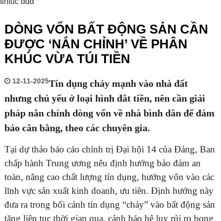
tintuc ddd
DÒNG VỐN BẤT ĐỘNG SẢN CẦN
ĐƯỢC ‘NẮN CHỈNH’ VỀ PHÂN
KHÚC VỪA TÚI TIỀN
12-11-2025
Tín dụng chảy mạnh vào nhà đất
nhưng chủ yếu ở loại hình đắt tiền, nên cần giải
pháp nắn chỉnh dòng vốn về nhà bình dân để đảm
bảo cân bằng, theo các chuyên gia.
Tại dự thảo báo cáo chính trị Đại hội 14 của Đảng, Ban
chấp hành Trung ương nêu định hướng bảo đảm an
toàn, nâng cao chất lượng tín dụng, hướng vốn vào các
lĩnh vực sản xuất kinh doanh, ưu tiên. Định hướng này
đưa ra trong bối cảnh tín dụng “chảy” vào bất động sản
tăng liên tục thời gian qua, cảnh báo hệ lụy rủi ro bong