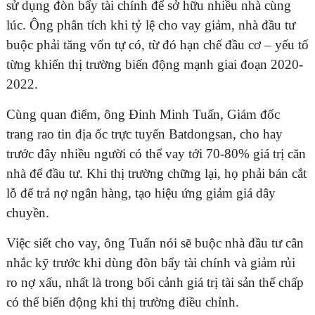
sử dụng đòn bẩy tài chính để sở hữu nhiều nhà cùng
lúc. Ông phân tích khi tỷ lệ cho vay giảm, nhà đầu tư
buộc phải tăng vốn tự có, từ đó hạn chế đầu cơ – yếu tố
từng khiến thị trường biến động mạnh giai đoạn 2020-
ĐĂNG KÝ TƯ VẤN MIỄN PHÍ
2022.
Cùng quan điểm, ông Đinh Minh Tuấn, Giám đốc
trang rao tin địa ốc trực tuyến Batdongsan, cho hay
trước đây nhiều người có thể vay tới 70-80% giá trị căn
nhà để đầu tư. Khi thị trường chững lại, họ phải bán cắt
lỗ để trả nợ ngân hàng, tạo hiệu ứng giảm giá dây
chuyền.
Việc siết cho vay, ông Tuấn nói sẽ buộc nhà đầu tư cân
HOÀN THÀNH
nhắc kỹ trước khi dùng đòn bẩy tài chính và giảm rủi
ro nợ xấu, nhất là trong bối cảnh giá trị tài sản thế chấp
Đăng ký tư vấn trực tiếp 24/7:
0835182528 - 0819151818
có thể biến động khi thị trường điều chỉnh.