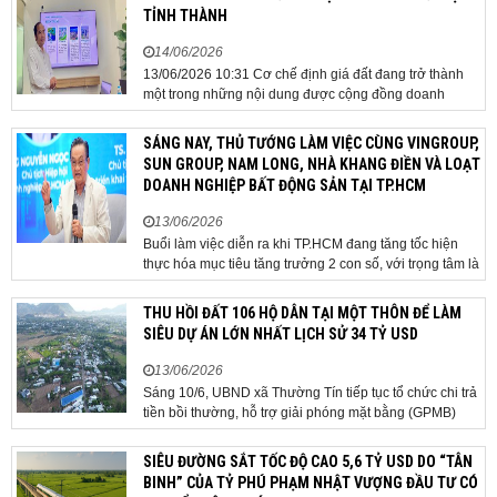
TỈNH THÀNH
14/06/2026
13/06/2026 10:31 Cơ chế định giá đất đang trở thành
một trong những nội dung được cộng đồng doanh
nghiệp, các chuyên gia và cơ quan quản lý đặc biệt
quan tâm khi tác động trực tiếp đến quá trình triển khai
SÁNG NAY, THỦ TƯỚNG LÀM VIỆC CÙNG VINGROUP,
dự án, thu hút đầu tư và sự phát triển ổn định của...
SUN GROUP, NAM LONG, NHÀ KHANG ĐIỀN VÀ LOẠT
DOANH NGHIỆP BẤT ĐỘNG SẢN TẠI TP.HCM
13/06/2026
Buổi làm việc diễn ra khi TP.HCM đang tăng tốc hiện
thực hóa mục tiêu tăng trưởng 2 con số, với trọng tâm là
giải ngân đầu tư công, hoàn thiện mô hình chính quyền
địa phương 2 cấp, phát triển nhà ở xã hội và xử lý các
THU HỒI ĐẤT 106 HỘ DÂN TẠI MỘT THÔN ĐỂ LÀM
vướng mắc về cơ chế, chính...
SIÊU DỰ ÁN LỚN NHẤT LỊCH SỬ 34 TỶ USD
13/06/2026
Sáng 10/6, UBND xã Thường Tín tiếp tục tổ chức chi trả
tiền bồi thường, hỗ trợ giải phóng mặt bằng (GPMB)
cho 106 hộ gia đình, cá nhân thuộc diện thu hồi đất để
thực hiện dự án Khu đô thị thể thao Quốc tế Hà Nội trên
SIÊU ĐƯỜNG SẮT TỐC ĐỘ CAO 5,6 TỶ USD DO “TÂN
địa bàn thôn Nhuệ Giang. Trong...
BINH” CỦA TỶ PHÚ PHẠM NHẬT VƯỢNG ĐẦU TƯ CÓ