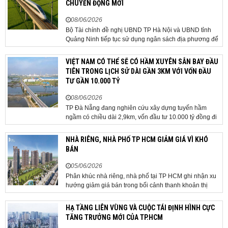
CHUYỂN ĐỘNG MỚI
08/06/2026
Bộ Tài chính đề nghị UBND TP Hà Nội và UBND tỉnh
Quảng Ninh tiếp tục sử dụng ngân sách địa phương để
thực hiện công tác giải phóng mặt bằng đối với phần
tuyến đi qua địa bàn hai địa phương, bảo đảm tiến độ
VIỆT NAM CÓ THỂ SẼ CÓ HẦM XUYÊN SÂN BAY ĐẦU
triển khai. Bộ Tài chính vừa có công văn...
TIÊN TRONG LỊCH SỬ DÀI GẦN 3KM VỚI VỐN ĐẦU
TƯ GẦN 10.000 TỶ
08/06/2026
TP Đà Nẵng đang nghiên cứu xây dựng tuyến hầm
ngầm có chiều dài 2,9km, vốn đầu tư 10.000 tỷ đồng đi
qua sân bay quốc tế. TP Đà Nẵng đang nghiên cứu một
phương án hạ tầng mang tính đột phá khi đề xuất xây
NHÀ RIÊNG, NHÀ PHỐ TP HCM GIẢM GIÁ VÌ KHÓ
dựng tuyến hầm ngầm xuyên qua khu vực sân...
BÁN
05/06/2026
Phân khúc nhà riêng, nhà phố tại TP HCM ghi nhận xu
hướng giảm giá bán trong bối cảnh thanh khoản thị
trường suy yếu, người mua thận trọng. Sau hơn 5 tháng
rao bán căn nhà trong hẻm khu vực Bảy Hiền, anh
HẠ TẦNG LIÊN VÙNG VÀ CUỘC TÁI ĐỊNH HÌNH CỰC
Minh, một chủ nhà tại TP HCM, chấp nhận hạ giá...
TĂNG TRƯỞNG MỚI CỦA TP.HCM