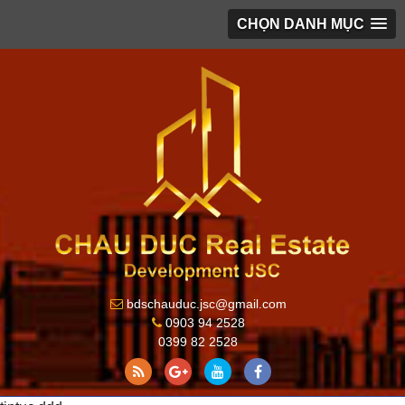
CHỌN DANH MỤC
bdschauduc.jsc@gmail.com
0903 94 2528
0399 82 2528