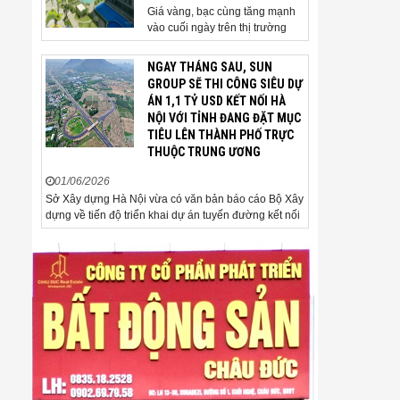
Giá vàng, bạc cùng tăng mạnh
vào cuối ngày trên thị trường
quốc tế. Giá vàng thế giới vượt
4.500 USD/ounce. Cuối ngày 2-
NGAY THÁNG SAU, SUN
6, giá vàng hôm nay trên thị
GROUP SẼ THI CÔNG SIÊU DỰ
trường quốc tế được giao dịch ở
ÁN 1,1 TỶ USD KẾT NỐI HÀ
mức 4.520 USD/ounce, tăng
NỘI VỚI TỈNH ĐANG ĐẶT MỤC
khoảng 35 USD/ounce so với
TIÊU LÊN THÀNH PHỐ TRỰC
buổi sáng. Trong phiên, có thời
THUỘC TRUNG ƯƠNG
điểm giá vàng...
01/06/2026
Sở Xây dựng Hà Nội vừa có văn bản báo cáo Bộ Xây
dựng về tiến độ triển khai dự án tuyến đường kết nối
sân bay Gia Bình với Thủ đô Hà Nội. Đến nay, công
tác giải phóng mặt bằng và chuẩn bị đầu tư của dự
án đã ghi nhận nhiều kết...