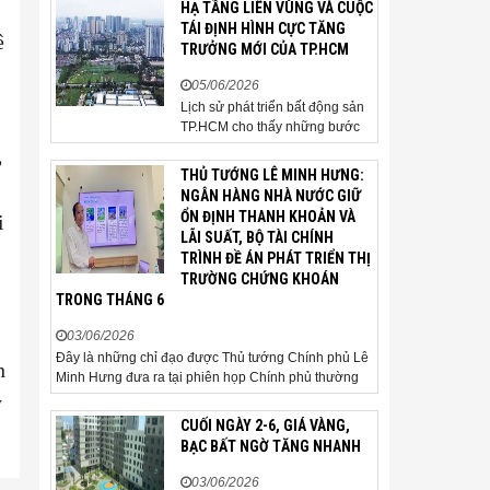
HẠ TẦNG LIÊN VÙNG VÀ CUỘC
người mua thận trọng. Sau hơn
TÁI ĐỊNH HÌNH CỰC TĂNG
ê
5 tháng rao bán căn nhà trong
TRƯỞNG MỚI CỦA TP.HCM
hẻm khu vực Bảy Hiền, anh
Minh, một chủ nhà tại TP HCM,
05/06/2026
chấp nhận hạ giá...
Lịch sử phát triển bất động sản
TP.HCM cho thấy những bước
ngoặt của thị trường thường bắt
,
đầu từ hạ tầng. Khi các tuyến
THỦ TƯỚNG LÊ MINH HƯNG:
kết nối liên vùng đồng loạt tăng
NGÂN HÀNG NHÀ NƯỚC GIỮ
tốc, cấu trúc phát triển đô thị
ỔN ĐỊNH THANH KHOẢN VÀ
i
đang dần thay đổi, mở ra những
LÃI SUẤT, BỘ TÀI CHÍNH
hành lang tăng trưởng mới và
TRÌNH ĐỀ ÁN PHÁT TRIỂN THỊ
kéo theo quá...
TRƯỜNG CHỨNG KHOÁN
TRONG THÁNG 6
03/06/2026
Đây là những chỉ đạo được Thủ tướng Chính phủ Lê
h
Minh Hưng đưa ra tại phiên họp Chính phủ thường
kỳ tháng 5 năm 2026. Sáng ngày 3/6, Ủy viên Bộ
ý
Chính trị, Bí thư Đảng ủy Chính phủ, Thủ tướng
CUỐI NGÀY 2-6, GIÁ VÀNG,
Chính phủ Lê Minh Hưng đã chủ trì phiên họp Chính
BẠC BẤT NGỜ TĂNG NHANH
phủ thường...
03/06/2026