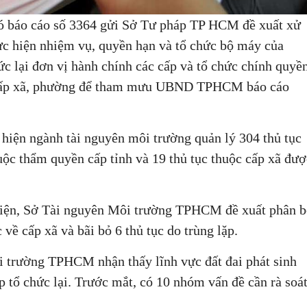
 báo cáo số 3364 gửi Sở Tư pháp TP HCM đề xuất xử
hực hiện nhiệm vụ, quyền hạn và tổ chức bộ máy của
ức lại đơn vị hành chính các cấp và tổ chức chính quyề
à cấp xã, phường để tham mưu UBND TPHCM báo cáo
iện ngành tài nguyên môi trường quản lý 304 thủ tục
huộc thẩm quyền cấp tỉnh và 19 thủ tục thuộc cấp xã đượ
 hiện, Sở Tài nguyên Môi trường TPHCM đề xuất phân 
c về cấp xã và bãi bỏ 6 thủ tục do trùng lặp.
ôi trường TPHCM nhận thấy lĩnh vực đất đai phát sinh
p tổ chức lại. Trước mắt, có 10 nhóm vấn đề cần rà soát