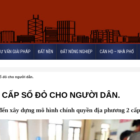
TƯ VẤN GIẢI PHÁP
ĐẤT NỀN
ĐẤT NÔNG NGHIỆP
CĂN HỘ – NHÀ PHỐ
sổ đỏ cho người dân.
 CẤP SỔ ĐỎ CHO NGƯỜI DÂN.
 đến xây dựng mô hình chính quyền địa phương 2 cấp