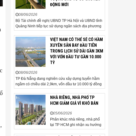
ĐỘNG MỚI
08/06/2026
Bộ Tài chính đề nghị UBND TP Hà Nội và UBND tỉnh
Quảng Ninh tiếp tục sử dụng ngân sách địa phương
n
để thực hiện công tác giải phóng mặt bằng đối với
phần tuyến đi qua địa bàn hai địa phương, bảo đảm
VIỆT NAM CÓ THỂ SẼ CÓ HẦM
tiến độ triển khai. Bộ Tài chính vừa có công văn...
XUYÊN SÂN BAY ĐẦU TIÊN
TRONG LỊCH SỬ DÀI GẦN 3KM
VỚI VỐN ĐẦU TƯ GẦN 10.000
TỶ
c
08/06/2026
TP Đà Nẵng đang nghiên cứu xây dựng tuyến hầm
ngầm có chiều dài 2,9km, vốn đầu tư 10.000 tỷ đồng
đi qua sân bay quốc tế. TP Đà Nẵng đang nghiên
bổ
cứu một phương án hạ tầng mang tính đột phá khi đề
NHÀ RIÊNG, NHÀ PHỐ TP
xuất xây dựng tuyến hầm ngầm xuyên qua khu vực
HCM GIẢM GIÁ VÌ KHÓ BÁN
sân...
05/06/2026
Phân khúc nhà riêng, nhà phố
,
tại TP HCM ghi nhận xu hướng
giảm giá bán trong bối cảnh
thanh khoản thị trường suy yếu,