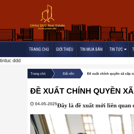
TRANG CHỦ
GIỚI THIỆU
TIN MUA BÁN
TIN TỨC
tintuc ddd
/
/
Trang chủ
Đất nền
Đề xuất chính quyền xã cấp 
ĐỀ XUẤT CHÍNH QUYỀN XÃ
04-05-2025
Đây là đề xuất mới liên quan