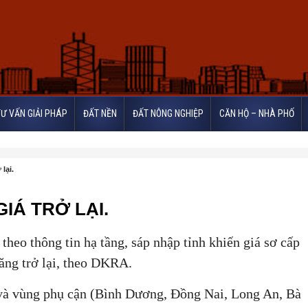
TƯ VẤN GIẢI PHÁP
ĐẤT NỀN
ĐẤT NÔNG NGHIỆP
CĂN HỘ – NHÀ PHỐ
lại.
IÁ TRỞ LẠI.
 theo thông tin hạ tầng, sáp nhập tỉnh khiến giá sơ cấp
tăng trở lại, theo DKRA.
và vùng phụ cận (Bình Dương, Đồng Nai, Long An, Bà