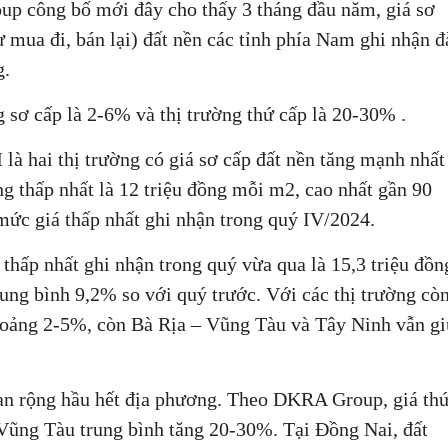
p công bố mới đây cho thấy 3 tháng đầu năm, giá sơ
ư mua đi, bán lại) đất nền các tỉnh phía Nam ghi nhận đ
g.
g sơ cấp là 2-6% và thị trường thứ cấp là 20-30% .
à hai thị trường có giá sơ cấp đất nền tăng mạnh nhất
ng thấp nhất là 12 triệu đồng mỗi m2, cao nhất gần 90
 mức giá thấp nhất ghi nhận trong quý IV/2024.
thấp nhất ghi nhận trong quý vừa qua là 15,3 triệu đồn
rung bình 9,2% so với quý trước. Với các thị trường cò
hoảng 2-5%, còn Bà Rịa – Vũng Tàu và Tây Ninh vẫn g
 lan rộng hầu hết địa phương. Theo DKRA Group, giá th
Vũng Tàu trung bình tăng 20-30%. Tại Đồng Nai, đất