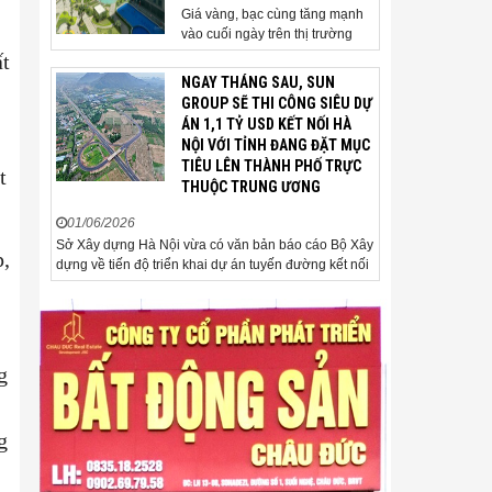
Giá vàng, bạc cùng tăng mạnh
vào cuối ngày trên thị trường
quốc tế. Giá vàng thế giới vượt
ất
4.500 USD/ounce. Cuối ngày 2-
NGAY THÁNG SAU, SUN
6, giá vàng hôm nay trên thị
GROUP SẼ THI CÔNG SIÊU DỰ
trường quốc tế được giao dịch ở
ÁN 1,1 TỶ USD KẾT NỐI HÀ
mức 4.520 USD/ounce, tăng
NỘI VỚI TỈNH ĐANG ĐẶT MỤC
khoảng 35 USD/ounce so với
TIÊU LÊN THÀNH PHỐ TRỰC
t
buổi sáng. Trong phiên, có thời
THUỘC TRUNG ƯƠNG
điểm giá vàng...
01/06/2026
Sở Xây dựng Hà Nội vừa có văn bản báo cáo Bộ Xây
,
dựng về tiến độ triển khai dự án tuyến đường kết nối
sân bay Gia Bình với Thủ đô Hà Nội. Đến nay, công
tác giải phóng mặt bằng và chuẩn bị đầu tư của dự
án đã ghi nhận nhiều kết...
g
g