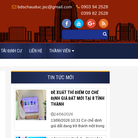
bdschauduc.jsc@gmail.com
0903 94 2528
0399 82 2528
TÁI ĐỊNH CƯ
LIÊN HỆ
THÀNH VIÊN
TIN TỨC MỚI
ĐỀ XUẤT THÍ ĐIỂM CƠ CHẾ
ĐỊNH GIÁ ĐẤT MỚI TẠI 8 TỈNH
THÀNH
14/06/2026
13/06/2026 10:31 Cơ chế định
giá đất đang trở thành một trong
những nội dung được cộng
đồng doanh nghiệp, các chuyên