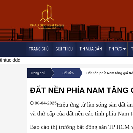
TRANG CHỦ
GIỚI THIỆU
TIN MUA BÁN
TIN TỨC
tintuc ddd
/
/
Trang chủ
Đất nền
Đất nền phía Nam tăng giá trở 
ĐẤT NỀN PHÍA NAM TĂNG G
06-04-2025
Hiệu ứng từ làn sóng săn đất ăn
và thứ cấp của đất nền các tỉnh phía Nam 
Báo cáo thị trường bất động sản TP HCM 