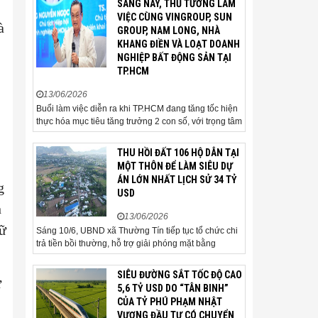
SÁNG NAY, THỦ TƯỚNG LÀM
gia và cơ quan quản lý đặc biệt
VIỆC CÙNG VINGROUP, SUN
quan tâm khi tác động trực tiếp
à
GROUP, NAM LONG, NHÀ
đến quá trình triển khai dự án,
KHANG ĐIỀN VÀ LOẠT DOANH
thu hút đầu tư và sự phát triển
NGHIỆP BẤT ĐỘNG SẢN TẠI
ổn định của...
TP.HCM
13/06/2026
Buổi làm việc diễn ra khi TP.HCM đang tăng tốc hiện
thực hóa mục tiêu tăng trưởng 2 con số, với trọng tâm
là giải ngân đầu tư công, hoàn thiện mô hình chính
quyền địa phương 2 cấp, phát triển nhà ở xã hội và
THU HỒI ĐẤT 106 HỘ DÂN TẠI
xử lý các vướng mắc về cơ chế, chính...
MỘT THÔN ĐỂ LÀM SIÊU DỰ
ÁN LỚN NHẤT LỊCH SỬ 34 TỶ
g
USD
n
13/06/2026
iữ
Sáng 10/6, UBND xã Thường Tín tiếp tục tổ chức chi
trả tiền bồi thường, hỗ trợ giải phóng mặt bằng
(GPMB) cho 106 hộ gia đình, cá nhân thuộc diện thu
hồi đất để thực hiện dự án Khu đô thị thể thao Quốc
SIÊU ĐƯỜNG SẮT TỐC ĐỘ CAO
ứ
tế Hà Nội trên địa bàn thôn Nhuệ Giang. Trong...
5,6 TỶ USD DO “TÂN BINH”
CỦA TỶ PHÚ PHẠM NHẬT
VƯỢNG ĐẦU TƯ CÓ CHUYỂN