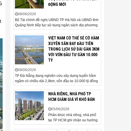
à
ĐỘNG MỚI
08/06/2026
t
Bộ Tài chính đề nghị UBND TP Hà Nội và UBND tỉnh
Quảng Ninh tiếp tục sử dụng ngân sách địa phương
để thực hiện công tác giải phóng mặt bằng đối với
phần tuyến đi qua địa bàn hai địa phương, bảo đảm
VIỆT NAM CÓ THỂ SẼ CÓ HẦM
tiến độ triển khai. Bộ Tài chính vừa có công văn...
XUYÊN SÂN BAY ĐẦU TIÊN
TRONG LỊCH SỬ DÀI GẦN 3KM
VỚI VỐN ĐẦU TƯ GẦN 10.000
TỶ
08/06/2026
TP Đà Nẵng đang nghiên cứu xây dựng tuyến hầm
ngầm có chiều dài 2,9km, vốn đầu tư 10.000 tỷ đồng
đi qua sân bay quốc tế. TP Đà Nẵng đang nghiên
cứu một phương án hạ tầng mang tính đột phá khi đề
NHÀ RIÊNG, NHÀ PHỐ TP
xuất xây dựng tuyến hầm ngầm xuyên qua khu vực
HCM GIẢM GIÁ VÌ KHÓ BÁN
sân...
05/06/2026
Phân khúc nhà riêng, nhà phố
tại TP HCM ghi nhận xu hướng
giảm giá bán trong bối cảnh
thanh khoản thị trường suy yếu,