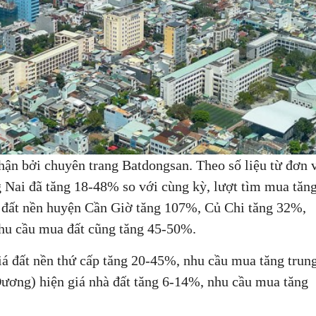
ĐĂNG KÝ TƯ VẤN MIỄN PHÍ
hận bởi chuyên trang Batdongsan. Theo số liệu từ đơn 
ng Nai đã tăng 18-48% so với cùng kỳ, lượt tìm mua tăn
đất nền huyện Cần Giờ tăng 107%, Củ Chi tăng 32%,
u cầu mua đất cũng tăng 45-50%.
HOÀN THÀNH
iá đất nền thứ cấp tăng 20-45%, nhu cầu mua tăng trun
0835182528 -
Đăng ký tư vấn trực tiếp 24/7:
ương) hiện giá nhà đất tăng 6-14%, nhu cầu mua tăng
0819151818