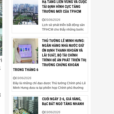
HẠ TẦNG LIÊN VÙNG VÀ CUỘC
người mua thận trọng. Sau hơn
TÁI ĐỊNH HÌNH CỰC TĂNG
5 tháng rao bán căn nhà trong
TRƯỞNG MỚI CỦA TP.HCM
hẻm khu vực Bảy Hiền, anh
Minh, một chủ nhà tại TP HCM,
05/06/2026
chấp nhận hạ giá...
Lịch sử phát triển bất động sản
TP.HCM cho thấy những bước
ngoặt của thị trường thường bắt
đầu từ hạ tầng. Khi các tuyến
THỦ TƯỚNG LÊ MINH HƯNG:
kết nối liên vùng đồng loạt tăng
NGÂN HÀNG NHÀ NƯỚC GIỮ
tốc, cấu trúc phát triển đô thị
ỔN ĐỊNH THANH KHOẢN VÀ
đang dần thay đổi, mở ra những
LÃI SUẤT, BỘ TÀI CHÍNH
hành lang tăng trưởng mới và
vị
TRÌNH ĐỀ ÁN PHÁT TRIỂN THỊ
kéo theo quá...
TRƯỜNG CHỨNG KHOÁN
g
TRONG THÁNG 6
03/06/2026
Đây là những chỉ đạo được Thủ tướng Chính phủ Lê
Minh Hưng đưa ra tại phiên họp Chính phủ thường
kỳ tháng 5 năm 2026. Sáng ngày 3/6, Ủy viên Bộ
g
Chính trị, Bí thư Đảng ủy Chính phủ, Thủ tướng
CUỐI NGÀY 2-6, GIÁ VÀNG,
Chính phủ Lê Minh Hưng đã chủ trì phiên họp Chính
BẠC BẤT NGỜ TĂNG NHANH
phủ thường...
03/06/2026