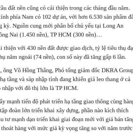
cầu đất nền cũng có cải thiện trong các tháng đầu năm.
ỉnh phía Nam có 102 dự án, với hơn 6.530 sản phẩm đ
ng kỳ. Nguồn cung mới phân bố chủ yếu tại Long An
Đồng Nai (1.450 nền), TP HCM (300 nền)…
 thiện với 430 nền đất được giao dịch, tỷ lệ tiêu thụ đạ
hụ năm ngoái (74 nền), con số này đã tăng gấp 6 lần.
a
, ông Võ Hồng Thắng, Phó tổng giám đốc DKRA Group
 hạ tầng và sáp nhập tỉnh đang khiến giá leo thang ở cả
p nhập với đô thị lớn là TP HCM.
ẩy mạnh tiến độ phát triển hạ tầng giao thông cùng hàn
 tập đoàn lớn triển khai xây dựng, phần nào kích thích
đầu tư mạnh dạn triển khai giai đoạn mới với giá bán tăn
ủ thoát hàng với mức giá kỳ vọng tăng so với năm trước