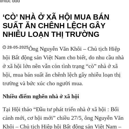
tintuc ddd
‘CÒ’ NHÀ Ở XÃ HỘI MUA BÁN
SUẤT ĂN CHÊNH LỆCH GÂY
NHIỄU LOẠN THỊ TRƯỜNG
28-05-2025
Ông Nguyễn Văn Khôi – Chủ tịch Hiệp
hội Bất động sản Việt Nam cho biết, do nhu cầu nhà
ở xã hội lớn nên vẫn còn tình trạng “cò” nhà ở xã
hội, mua bán suất ăn chênh lệch gây nhiễu loạn thị
trường và bức xúc cho người mua.
Nhiều điểm nghẽn nhà ở xã hội
Tại Hội thảo “Đầu tư phát triển nhà ở xã hội : Bối
cảnh mới, cơ hội mới” chiều 27/5, ông Nguyễn Văn
Khôi – Chủ tịch Hiệp hội Bất động sản Việt Nam –