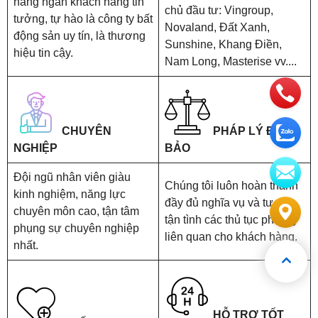
hàng ngàn khách hàng tin
chủ đầu tư: Vingroup,
tưởng, tự hào là công ty bất
Novaland, Đất Xanh,
động sản uy tín, là thương
Sunshine, Khang Điền,
hiệu tin cậy.
Nam Long, Masterise vv....
CHUYÊN
PHÁP LÝ ĐẢM
NGHIỆP
BẢO
Đội ngũ nhân viên giàu
Chúng tôi luôn hoàn thành
kinh nghiệm, năng lực
đầy đủ nghĩa vụ và tư vấn
chuyên môn cao, tận tâm
tận tình các thủ tục pháp lý
phụng sự chuyên nghiệp
liên quan cho khách hàng.
nhất.
HỖ TRỢ TỐT