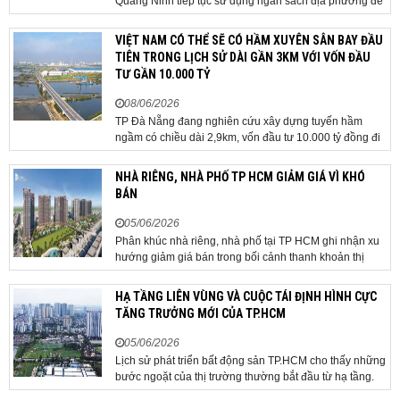
Quảng Ninh tiếp tục sử dụng ngân sách địa phương để
thực hiện công tác giải phóng mặt bằng đối với phần
tuyến đi qua địa bàn hai địa phương, bảo đảm tiến độ
VIỆT NAM CÓ THỂ SẼ CÓ HẦM XUYÊN SÂN BAY ĐẦU
triển khai. Bộ Tài chính vừa có công văn...
TIÊN TRONG LỊCH SỬ DÀI GẦN 3KM VỚI VỐN ĐẦU
TƯ GẦN 10.000 TỶ
08/06/2026
TP Đà Nẵng đang nghiên cứu xây dựng tuyến hầm
ngầm có chiều dài 2,9km, vốn đầu tư 10.000 tỷ đồng đi
qua sân bay quốc tế. TP Đà Nẵng đang nghiên cứu một
phương án hạ tầng mang tính đột phá khi đề xuất xây
NHÀ RIÊNG, NHÀ PHỐ TP HCM GIẢM GIÁ VÌ KHÓ
dựng tuyến hầm ngầm xuyên qua khu vực sân...
BÁN
05/06/2026
Phân khúc nhà riêng, nhà phố tại TP HCM ghi nhận xu
hướng giảm giá bán trong bối cảnh thanh khoản thị
trường suy yếu, người mua thận trọng. Sau hơn 5 tháng
rao bán căn nhà trong hẻm khu vực Bảy Hiền, anh
HẠ TẦNG LIÊN VÙNG VÀ CUỘC TÁI ĐỊNH HÌNH CỰC
Minh, một chủ nhà tại TP HCM, chấp nhận hạ giá...
TĂNG TRƯỞNG MỚI CỦA TP.HCM
05/06/2026
Lịch sử phát triển bất động sản TP.HCM cho thấy những
bước ngoặt của thị trường thường bắt đầu từ hạ tầng.
Khi các tuyến kết nối liên vùng đồng loạt tăng tốc, cấu