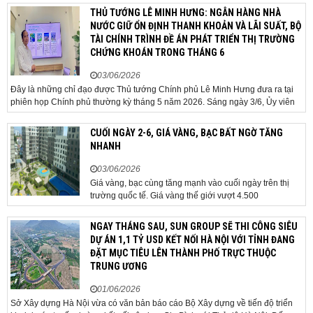
trúc phát triển đô thị đang dần thay đổi, mở ra những
THỦ TƯỚNG LÊ MINH HƯNG: NGÂN HÀNG NHÀ
hành lang tăng trưởng mới và kéo theo quá...
NƯỚC GIỮ ỔN ĐỊNH THANH KHOẢN VÀ LÃI SUẤT, BỘ
TÀI CHÍNH TRÌNH ĐỀ ÁN PHÁT TRIỂN THỊ TRƯỜNG
CHỨNG KHOÁN TRONG THÁNG 6
03/06/2026
Đây là những chỉ đạo được Thủ tướng Chính phủ Lê Minh Hưng đưa ra tại
phiên họp Chính phủ thường kỳ tháng 5 năm 2026. Sáng ngày 3/6, Ủy viên
Bộ Chính trị, Bí thư Đảng ủy Chính phủ, Thủ tướng Chính phủ Lê Minh Hưng
đã chủ trì phiên họp Chính phủ thường...
CUỐI NGÀY 2-6, GIÁ VÀNG, BẠC BẤT NGỜ TĂNG
NHANH
03/06/2026
Giá vàng, bạc cùng tăng mạnh vào cuối ngày trên thị
trường quốc tế. Giá vàng thế giới vượt 4.500
USD/ounce. Cuối ngày 2-6, giá vàng hôm nay trên thị
trường quốc tế được giao dịch ở mức 4.520
NGAY THÁNG SAU, SUN GROUP SẼ THI CÔNG SIÊU
USD/ounce, tăng khoảng 35 USD/ounce so với buổi
DỰ ÁN 1,1 TỶ USD KẾT NỐI HÀ NỘI VỚI TỈNH ĐANG
sáng. Trong phiên, có thời điểm giá vàng...
ĐẶT MỤC TIÊU LÊN THÀNH PHỐ TRỰC THUỘC
TRUNG ƯƠNG
01/06/2026
Sở Xây dựng Hà Nội vừa có văn bản báo cáo Bộ Xây dựng về tiến độ triển