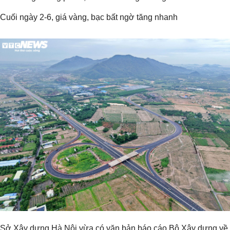
Cuối ngày 2-6, giá vàng, bạc bất ngờ tăng nhanh
Sở Xây dựng Hà Nội vừa có văn bản báo cáo Bộ Xây dựng về