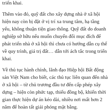
triển khai.
Thêm vào đó, quỹ đất cho xây dựng nhà ở xã hội
hiện nay còn bị đặt ở vị trí xa trung tâm, hạ tầng
ĐĂNG KÝ TƯ VẤN MIỄN PHÍ
yếu, không thuận tiện giao thông. Quỹ đất do doanh
nghiệp sở hữu nếu muốn chuyển đổi mục đích để
phát triển nhà ở xã hội thì chưa có hướng dẫn cụ thể
về quy trình, giá trị đất… dẫn tới ách tắc trong triển
khai.
Về thủ tục hành chính, lãnh đạo Hiệp hội Bất động
sản Việt Nam cho biết, các thủ tục liên quan đến nhà
ở xã hội – từ chủ trương đầu tư đến cấp phép xây
HOÀN THÀNH
dựng – hiện còn phức tạp, thiếu đồng bộ, khiến thời
gian thực hiện dự án kéo dài, nhiều nơi mất hơn 2
Đăng ký tư vấn trực tiếp 24/7:
0835182528 - 0819151818
năm để hoàn tất giải phóng mặt bằng.