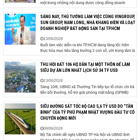
một trong những nội dung được cộng đồng doanh
nghiệp, các chuyên gia và cơ quan quản lý đặc biệt
quan tâm khi tác động trực tiếp đến quá trình triển khai
SÁNG NAY, THỦ TƯỚNG LÀM VIỆC CÙNG VINGROUP,
dự án, thu hút đầu tư và sự phát triển ổn định của...
SUN GROUP, NAM LONG, NHÀ KHANG ĐIỀN VÀ LOẠT
DOANH NGHIỆP BẤT ĐỘNG SẢN TẠI TP.HCM
13/06/2026
Buổi làm việc diễn ra khi TP.HCM đang tăng tốc hiện
thực hóa mục tiêu tăng trưởng 2 con số, với trọng tâm là
giải ngân đầu tư công, hoàn thiện mô hình chính quyền
địa phương 2 cấp, phát triển nhà ở xã hội và xử lý các
THU HỒI ĐẤT 106 HỘ DÂN TẠI MỘT THÔN ĐỂ LÀM
vướng mắc về cơ chế, chính...
SIÊU DỰ ÁN LỚN NHẤT LỊCH SỬ 34 TỶ USD
13/06/2026
Sáng 10/6, UBND xã Thường Tín tiếp tục tổ chức chi trả
tiền bồi thường, hỗ trợ giải phóng mặt bằng (GPMB)
cho 106 hộ gia đình, cá nhân thuộc diện thu hồi đất để
thực hiện dự án Khu đô thị thể thao Quốc tế Hà Nội trên
SIÊU ĐƯỜNG SẮT TỐC ĐỘ CAO 5,6 TỶ USD DO “TÂN
địa bàn thôn Nhuệ Giang. Trong...
BINH” CỦA TỶ PHÚ PHẠM NHẬT VƯỢNG ĐẦU TƯ CÓ
CHUYỂN ĐỘNG MỚI
08/06/2026
Bộ Tài chính đề nghị UBND TP Hà Nội và UBND tỉnh