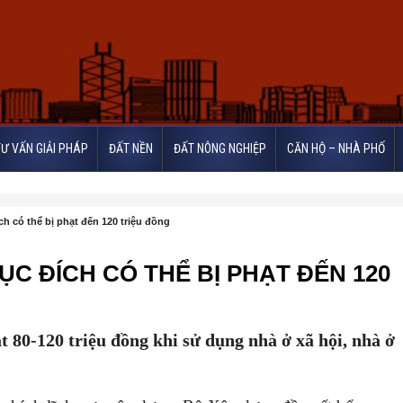
TƯ VẤN GIẢI PHÁP
ĐẤT NỀN
ĐẤT NÔNG NGHIỆP
CĂN HỘ – NHÀ PHỐ
h có thể bị phạt đến 120 triệu đồng
ỤC ĐÍCH CÓ THỂ BỊ PHẠT ĐẾN 120
 80-120 triệu đồng khi sử dụng nhà ở xã hội, nhà ở