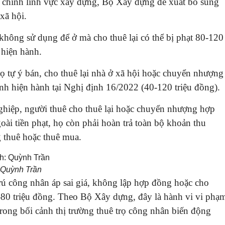
 chính lĩnh vực xây dựng, Bộ Xây dựng đề xuất bổ sung
xã hội.
không sử dụng để ở mà cho thuê lại có thể bị phạt 80-120
 hiện hành.
ọ tự ý bán, cho thuê lại nhà ở xã hội hoặc chuyển nhượng
ịnh hiện hành tại Nghị định 16/2022 (40-120 triệu đồng).
ghiệp, người thuê cho thuê lại hoặc chuyển nhượng hợp
oài tiền phạt, họ còn phải hoàn trả toàn bộ khoản thu
 thuê hoặc thuê mua.
Quỳnh Trần
rú công nhân áp sai giá, không lập hợp đồng hoặc cho
0-80 triệu đồng. Theo Bộ Xây dựng, đây là hành vi vi phạ
trong bối cảnh thị trường thuê trọ công nhân biến động