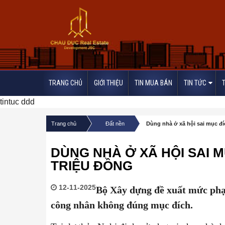
TRANG CHỦ
GIỚI THIỆU
TIN MUA BÁN
TIN TỨC
tintuc ddd
/
/
Trang chủ
Đất nền
Dùng nhà ở xã hội sai mục đíc
DÙNG NHÀ Ở XÃ HỘI SAI M
TRIỆU ĐỒNG
12-11-2025
Bộ Xây dựng đề xuất mức phạt
công nhân không đúng mục đích.