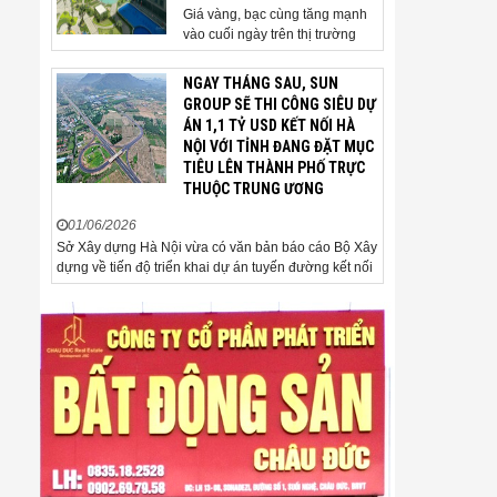
Giá vàng, bạc cùng tăng mạnh
vào cuối ngày trên thị trường
quốc tế. Giá vàng thế giới vượt
4.500 USD/ounce. Cuối ngày 2-
NGAY THÁNG SAU, SUN
6, giá vàng hôm nay trên thị
GROUP SẼ THI CÔNG SIÊU DỰ
trường quốc tế được giao dịch ở
ÁN 1,1 TỶ USD KẾT NỐI HÀ
mức 4.520 USD/ounce, tăng
NỘI VỚI TỈNH ĐANG ĐẶT MỤC
khoảng 35 USD/ounce so với
TIÊU LÊN THÀNH PHỐ TRỰC
buổi sáng. Trong phiên, có thời
THUỘC TRUNG ƯƠNG
điểm giá vàng...
01/06/2026
Sở Xây dựng Hà Nội vừa có văn bản báo cáo Bộ Xây
dựng về tiến độ triển khai dự án tuyến đường kết nối
sân bay Gia Bình với Thủ đô Hà Nội. Đến nay, công
tác giải phóng mặt bằng và chuẩn bị đầu tư của dự
án đã ghi nhận nhiều kết...