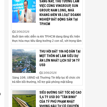
SÁNG NAY, THỦ TƯỚNG LÀM
gia và cơ quan quản lý đặc biệt
VIỆC CÙNG VINGROUP, SUN
quan tâm khi tác động trực tiếp
GROUP, NAM LONG, NHÀ
đến quá trình triển khai dự án,
KHANG ĐIỀN VÀ LOẠT DOANH
thu hút đầu tư và sự phát triển
NGHIỆP BẤT ĐỘNG SẢN TẠI
ổn định của...
TP.HCM
13/06/2026
Buổi làm việc diễn ra khi TP.HCM đang tăng tốc hiện
thực hóa mục tiêu tăng trưởng 2 con số, với trọng tâm
là giải ngân đầu tư công, hoàn thiện mô hình chính
quyền địa phương 2 cấp, phát triển nhà ở xã hội và
THU HỒI ĐẤT 106 HỘ DÂN TẠI
xử lý các vướng mắc về cơ chế, chính...
MỘT THÔN ĐỂ LÀM SIÊU DỰ
ÁN LỚN NHẤT LỊCH SỬ 34 TỶ
USD
13/06/2026
Sáng 10/6, UBND xã Thường Tín tiếp tục tổ chức chi
trả tiền bồi thường, hỗ trợ giải phóng mặt bằng
(GPMB) cho 106 hộ gia đình, cá nhân thuộc diện thu
hồi đất để thực hiện dự án Khu đô thị thể thao Quốc
SIÊU ĐƯỜNG SẮT TỐC ĐỘ CAO
m
tế Hà Nội trên địa bàn thôn Nhuệ Giang. Trong...
5,6 TỶ USD DO “TÂN BINH”
CỦA TỶ PHÚ PHẠM NHẬT
VƯỢNG ĐẦU TƯ CÓ CHUYỂN