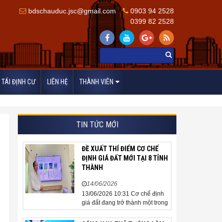
bdschauduc.jsc@gmail.com
0903 94 2528
0399 82 2528
TÁI ĐỊNH CƯ
LIÊN HỆ
THÀNH VIÊN
TIN TỨC MỚI
ĐỀ XUẤT THÍ ĐIỂM CƠ CHẾ
ĐỊNH GIÁ ĐẤT MỚI TẠI 8 TỈNH
THÀNH
14/06/2026
13/06/2026 10:31 Cơ chế định
giá đất đang trở thành một trong
những nội dung được cộng
đồng doanh nghiệp, các chuyên