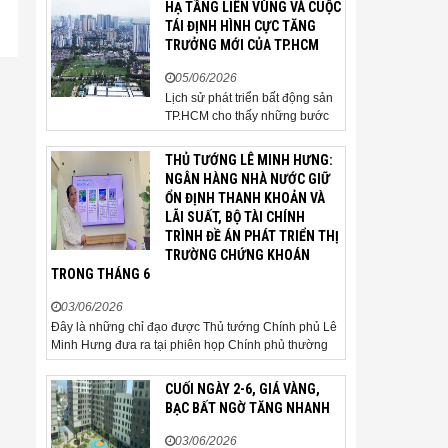
HẠ TẦNG LIÊN VÙNG VÀ CUỘC
người mua thận trọng. Sau hơn
TÁI ĐỊNH HÌNH CỰC TĂNG
5 tháng rao bán căn nhà trong
TRƯỞNG MỚI CỦA TP.HCM
hẻm khu vực Bảy Hiền, anh
Minh, một chủ nhà tại TP HCM,
05/06/2026
chấp nhận hạ giá...
Lịch sử phát triển bất động sản
TP.HCM cho thấy những bước
ngoặt của thị trường thường bắt
đầu từ hạ tầng. Khi các tuyến
THỦ TƯỚNG LÊ MINH HƯNG:
kết nối liên vùng đồng loạt tăng
NGÂN HÀNG NHÀ NƯỚC GIỮ
tốc, cấu trúc phát triển đô thị
ỔN ĐỊNH THANH KHOẢN VÀ
đang dần thay đổi, mở ra những
LÃI SUẤT, BỘ TÀI CHÍNH
hành lang tăng trưởng mới và
TRÌNH ĐỀ ÁN PHÁT TRIỂN THỊ
kéo theo quá...
TRƯỜNG CHỨNG KHOÁN
TRONG THÁNG 6
03/06/2026
Đây là những chỉ đạo được Thủ tướng Chính phủ Lê
Minh Hưng đưa ra tại phiên họp Chính phủ thường
kỳ tháng 5 năm 2026. Sáng ngày 3/6, Ủy viên Bộ
Chính trị, Bí thư Đảng ủy Chính phủ, Thủ tướng
CUỐI NGÀY 2-6, GIÁ VÀNG,
Chính phủ Lê Minh Hưng đã chủ trì phiên họp Chính
BẠC BẤT NGỜ TĂNG NHANH
phủ thường...
03/06/2026