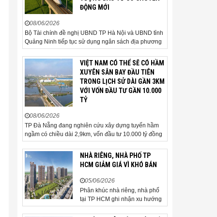
ĐỘNG MỚI
08/06/2026
Bộ Tài chính đề nghị UBND TP Hà Nội và UBND tỉnh
Quảng Ninh tiếp tục sử dụng ngân sách địa phương
để thực hiện công tác giải phóng mặt bằng đối với
phần tuyến đi qua địa bàn hai địa phương, bảo đảm
VIỆT NAM CÓ THỂ SẼ CÓ HẦM
tiến độ triển khai. Bộ Tài chính vừa có công văn...
XUYÊN SÂN BAY ĐẦU TIÊN
TRONG LỊCH SỬ DÀI GẦN 3KM
VỚI VỐN ĐẦU TƯ GẦN 10.000
TỶ
08/06/2026
TP Đà Nẵng đang nghiên cứu xây dựng tuyến hầm
ngầm có chiều dài 2,9km, vốn đầu tư 10.000 tỷ đồng
đi qua sân bay quốc tế. TP Đà Nẵng đang nghiên
cứu một phương án hạ tầng mang tính đột phá khi đề
NHÀ RIÊNG, NHÀ PHỐ TP
xuất xây dựng tuyến hầm ngầm xuyên qua khu vực
HCM GIẢM GIÁ VÌ KHÓ BÁN
sân...
05/06/2026
Phân khúc nhà riêng, nhà phố
tại TP HCM ghi nhận xu hướng
giảm giá bán trong bối cảnh
thanh khoản thị trường suy yếu,