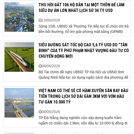
địa phương 2 cấp, phát triển nhà ở xã hội và xử lý các
THU HỒI ĐẤT 106 HỘ DÂN TẠI MỘT THÔN ĐỂ LÀM
vướng mắc về cơ chế, chính...
SIÊU DỰ ÁN LỚN NHẤT LỊCH SỬ 34 TỶ USD
13/06/2026
Sáng 10/6, UBND xã Thường Tín tiếp tục tổ chức chi trả
tiền bồi thường, hỗ trợ giải phóng mặt bằng (GPMB)
cho 106 hộ gia đình, cá nhân thuộc diện thu hồi đất để
thực hiện dự án Khu đô thị thể thao Quốc tế Hà Nội trên
SIÊU ĐƯỜNG SẮT TỐC ĐỘ CAO 5,6 TỶ USD DO “TÂN
địa bàn thôn Nhuệ Giang. Trong...
BINH” CỦA TỶ PHÚ PHẠM NHẬT VƯỢNG ĐẦU TƯ CÓ
CHUYỂN ĐỘNG MỚI
08/06/2026
Bộ Tài chính đề nghị UBND TP Hà Nội và UBND tỉnh
Quảng Ninh tiếp tục sử dụng ngân sách địa phương để
thực hiện công tác giải phóng mặt bằng đối với phần
tuyến đi qua địa bàn hai địa phương, bảo đảm tiến độ
VIỆT NAM CÓ THỂ SẼ CÓ HẦM XUYÊN SÂN BAY ĐẦU
triển khai. Bộ Tài chính vừa có công văn...
TIÊN TRONG LỊCH SỬ DÀI GẦN 3KM VỚI VỐN ĐẦU
TƯ GẦN 10.000 TỶ
08/06/2026
TP Đà Nẵng đang nghiên cứu xây dựng tuyến hầm
ngầm có chiều dài 2,9km, vốn đầu tư 10.000 tỷ đồng đi
qua sân bay quốc tế. TP Đà Nẵng đang nghiên cứu một
phương án hạ tầng mang tính đột phá khi đề xuất xây