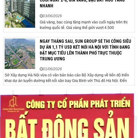
NHANH
03/06/2026
Giá vàng, bạc cùng tăng mạnh vào cuối ngày trên thị
trường quốc tế. Giá vàng thế giới vượt 4.500
USD/ounce. Cuối ngày 2-6, giá vàng hôm nay trên thị
trường quốc tế được giao dịch ở mức 4.520
NGAY THÁNG SAU, SUN GROUP SẼ THI CÔNG SIÊU
USD/ounce, tăng khoảng 35 USD/ounce so với buổi
DỰ ÁN 1,1 TỶ USD KẾT NỐI HÀ NỘI VỚI TỈNH ĐANG
sáng. Trong phiên, có thời điểm giá vàng...
ĐẶT MỤC TIÊU LÊN THÀNH PHỐ TRỰC THUỘC
TRUNG ƯƠNG
01/06/2026
Sở Xây dựng Hà Nội vừa có văn bản báo cáo Bộ Xây dựng về tiến độ triển
khai dự án tuyến đường kết nối sân bay Gia Bình với Thủ đô Hà Nội. Đến
nay, công tác giải phóng mặt bằng và chuẩn bị đầu tư của dự án đã ghi nhận
nhiều kết...