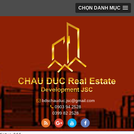
CHỌN DANH MỤC
bdschauduc.jsc@gmail.com
0903 94 2528
0399 82 2528