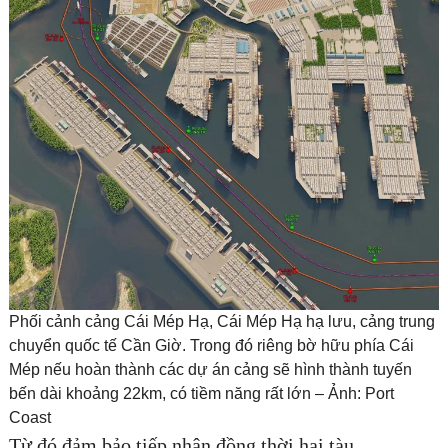
ĐĂNG KÝ TƯ VẤN MIỄN PHÍ
Phối cảnh cảng Cái Mép Hạ, Cái Mép Hạ hạ lưu, cảng trung
chuyển quốc tế Cần Giờ. Trong đó riêng bờ hữu phía Cái
HOÀN THÀNH
Mép nếu hoàn thành các dự án cảng sẽ hình thành tuyến
bến dài khoảng 22km, có tiềm năng rất lớn – Ảnh: Port
Đăng ký tư vấn trực tiếp 24/7:
Coast
0835182528 - 0819151818
Từ đó đảm bảo tiếp nhận đồng thời hai tàu