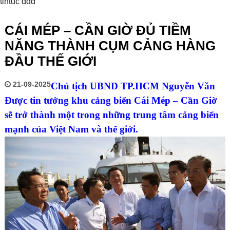
tintuc ddd
CÁI MÉP – CẦN GIỜ ĐỦ TIỀM
NĂNG THÀNH CỤM CẢNG HÀNG
ĐẦU THẾ GIỚI
21-09-2025
Chủ tịch UBND TP.HCM Nguyễn Văn
Được tin tưởng khu cảng biển Cái Mép – Cần Giờ
sẽ trở thành một trong những trung tâm cảng biển
mạnh của Việt Nam và thế giới.