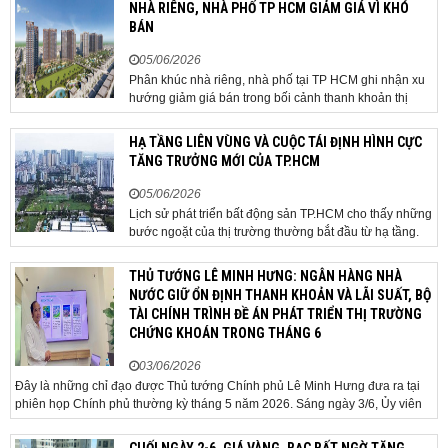
NHÀ RIÊNG, NHÀ PHỐ TP HCM GIẢM GIÁ VÌ KHÓ
dựng tuyến hầm ngầm xuyên qua khu vực sân...
BÁN
05/06/2026
Phân khúc nhà riêng, nhà phố tại TP HCM ghi nhận xu
hướng giảm giá bán trong bối cảnh thanh khoản thị
trường suy yếu, người mua thận trọng. Sau hơn 5 tháng
rao bán căn nhà trong hẻm khu vực Bảy Hiền, anh
HẠ TẦNG LIÊN VÙNG VÀ CUỘC TÁI ĐỊNH HÌNH CỰC
Minh, một chủ nhà tại TP HCM, chấp nhận hạ giá...
TĂNG TRƯỞNG MỚI CỦA TP.HCM
05/06/2026
Lịch sử phát triển bất động sản TP.HCM cho thấy những
bước ngoặt của thị trường thường bắt đầu từ hạ tầng.
Khi các tuyến kết nối liên vùng đồng loạt tăng tốc, cấu
trúc phát triển đô thị đang dần thay đổi, mở ra những
THỦ TƯỚNG LÊ MINH HƯNG: NGÂN HÀNG NHÀ
hành lang tăng trưởng mới và kéo theo quá...
NƯỚC GIỮ ỔN ĐỊNH THANH KHOẢN VÀ LÃI SUẤT, BỘ
TÀI CHÍNH TRÌNH ĐỀ ÁN PHÁT TRIỂN THỊ TRƯỜNG
CHỨNG KHOÁN TRONG THÁNG 6
03/06/2026
Đây là những chỉ đạo được Thủ tướng Chính phủ Lê Minh Hưng đưa ra tại
phiên họp Chính phủ thường kỳ tháng 5 năm 2026. Sáng ngày 3/6, Ủy viên
Bộ Chính trị, Bí thư Đảng ủy Chính phủ, Thủ tướng Chính phủ Lê Minh Hưng
đã chủ trì phiên họp Chính phủ thường...
CUỐI NGÀY 2-6, GIÁ VÀNG, BẠC BẤT NGỜ TĂNG