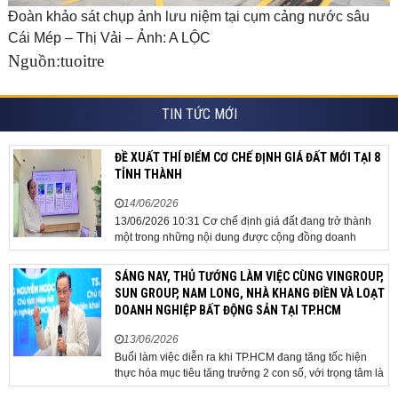
Đoàn khảo sát chụp ảnh lưu niệm tại cụm cảng nước sâu
Cái Mép – Thị Vải – Ảnh: A LỘC
Nguồn:tuoitre
TIN TỨC MỚI
ĐỀ XUẤT THÍ ĐIỂM CƠ CHẾ ĐỊNH GIÁ ĐẤT MỚI TẠI 8
TỈNH THÀNH
14/06/2026
13/06/2026 10:31 Cơ chế định giá đất đang trở thành
một trong những nội dung được cộng đồng doanh
nghiệp, các chuyên gia và cơ quan quản lý đặc biệt
quan tâm khi tác động trực tiếp đến quá trình triển khai
SÁNG NAY, THỦ TƯỚNG LÀM VIỆC CÙNG VINGROUP,
dự án, thu hút đầu tư và sự phát triển ổn định của...
SUN GROUP, NAM LONG, NHÀ KHANG ĐIỀN VÀ LOẠT
DOANH NGHIỆP BẤT ĐỘNG SẢN TẠI TP.HCM
13/06/2026
Buổi làm việc diễn ra khi TP.HCM đang tăng tốc hiện
thực hóa mục tiêu tăng trưởng 2 con số, với trọng tâm là
giải ngân đầu tư công, hoàn thiện mô hình chính quyền