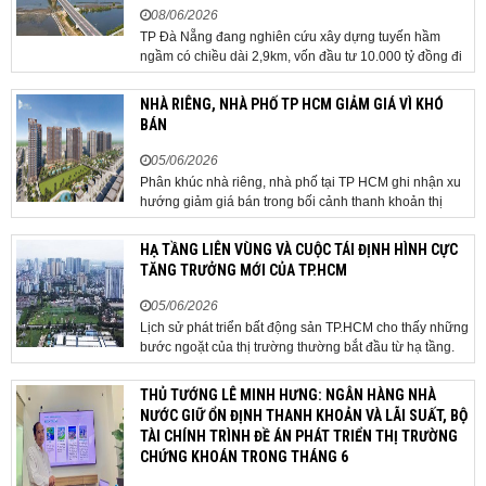
08/06/2026
TP Đà Nẵng đang nghiên cứu xây dựng tuyến hầm
ngầm có chiều dài 2,9km, vốn đầu tư 10.000 tỷ đồng đi
qua sân bay quốc tế. TP Đà Nẵng đang nghiên cứu một
phương án hạ tầng mang tính đột phá khi đề xuất xây
NHÀ RIÊNG, NHÀ PHỐ TP HCM GIẢM GIÁ VÌ KHÓ
dựng tuyến hầm ngầm xuyên qua khu vực sân...
BÁN
05/06/2026
Phân khúc nhà riêng, nhà phố tại TP HCM ghi nhận xu
hướng giảm giá bán trong bối cảnh thanh khoản thị
trường suy yếu, người mua thận trọng. Sau hơn 5 tháng
rao bán căn nhà trong hẻm khu vực Bảy Hiền, anh
HẠ TẦNG LIÊN VÙNG VÀ CUỘC TÁI ĐỊNH HÌNH CỰC
Minh, một chủ nhà tại TP HCM, chấp nhận hạ giá...
TĂNG TRƯỞNG MỚI CỦA TP.HCM
05/06/2026
Lịch sử phát triển bất động sản TP.HCM cho thấy những
bước ngoặt của thị trường thường bắt đầu từ hạ tầng.
Khi các tuyến kết nối liên vùng đồng loạt tăng tốc, cấu
trúc phát triển đô thị đang dần thay đổi, mở ra những
THỦ TƯỚNG LÊ MINH HƯNG: NGÂN HÀNG NHÀ
hành lang tăng trưởng mới và kéo theo quá...
NƯỚC GIỮ ỔN ĐỊNH THANH KHOẢN VÀ LÃI SUẤT, BỘ
TÀI CHÍNH TRÌNH ĐỀ ÁN PHÁT TRIỂN THỊ TRƯỜNG
CHỨNG KHOÁN TRONG THÁNG 6