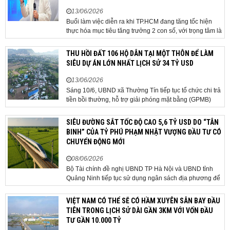
13/06/2026
Buổi làm việc diễn ra khi TP.HCM đang tăng tốc hiện
thực hóa mục tiêu tăng trưởng 2 con số, với trọng tâm là
giải ngân đầu tư công, hoàn thiện mô hình chính quyền
địa phương 2 cấp, phát triển nhà ở xã hội và xử lý các
THU HỒI ĐẤT 106 HỘ DÂN TẠI MỘT THÔN ĐỂ LÀM
vướng mắc về cơ chế, chính...
SIÊU DỰ ÁN LỚN NHẤT LỊCH SỬ 34 TỶ USD
13/06/2026
Sáng 10/6, UBND xã Thường Tín tiếp tục tổ chức chi trả
tiền bồi thường, hỗ trợ giải phóng mặt bằng (GPMB)
cho 106 hộ gia đình, cá nhân thuộc diện thu hồi đất để
thực hiện dự án Khu đô thị thể thao Quốc tế Hà Nội trên
SIÊU ĐƯỜNG SẮT TỐC ĐỘ CAO 5,6 TỶ USD DO “TÂN
địa bàn thôn Nhuệ Giang. Trong...
BINH” CỦA TỶ PHÚ PHẠM NHẬT VƯỢNG ĐẦU TƯ CÓ
CHUYỂN ĐỘNG MỚI
08/06/2026
Bộ Tài chính đề nghị UBND TP Hà Nội và UBND tỉnh
Quảng Ninh tiếp tục sử dụng ngân sách địa phương để
thực hiện công tác giải phóng mặt bằng đối với phần
tuyến đi qua địa bàn hai địa phương, bảo đảm tiến độ
VIỆT NAM CÓ THỂ SẼ CÓ HẦM XUYÊN SÂN BAY ĐẦU
triển khai. Bộ Tài chính vừa có công văn...
TIÊN TRONG LỊCH SỬ DÀI GẦN 3KM VỚI VỐN ĐẦU
TƯ GẦN 10.000 TỶ