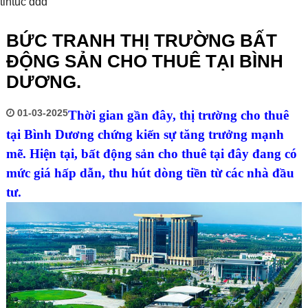
tintuc ddd
BỨC TRANH THỊ TRƯỜNG BẤT
ĐỘNG SẢN CHO THUÊ TẠI BÌNH
DƯƠNG.
01-03-2025
Thời gian gần đây, thị trường cho thuê
tại Bình Dương chứng kiến sự tăng trưởng mạnh
mẽ. Hiện tại, bất động sản cho thuê tại đây đang có
mức giá hấp dẫn, thu hút dòng tiền từ các nhà đầu
tư.