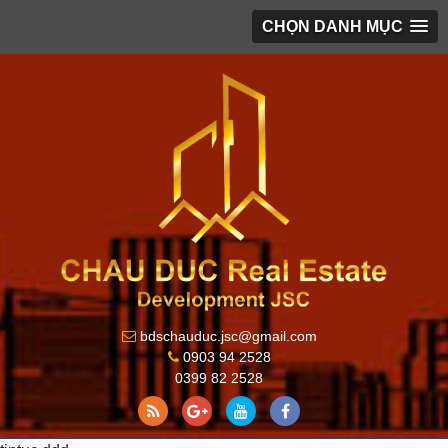
CHỌN DANH MỤC
bdschauduc.jsc@gmail.com
0903 94 2528
0399 82 2528