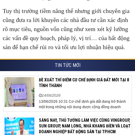
Tuy thị trường tiềm năng thế nhưng giới chuyên gia
cũng đưa ra lời khuyên các nhà đầu tư cần xác định
rõ mục tiêu, nguồn vốn cũng như xem xét kỹ lưỡng
các vấn đề quy hoạch, pháp lý, vị trí… của bất động
sản để hạn chế rủi ro và tối ưu lợi nhuận hiệu quả.
TIN TỨC MỚI
ĐỀ XUẤT THÍ ĐIỂM CƠ CHẾ ĐỊNH GIÁ ĐẤT MỚI TẠI 8
TỈNH THÀNH
14/06/2026
13/06/2026 10:31 Cơ chế định giá đất đang trở thành
một trong những nội dung được cộng đồng doanh
nghiệp, các chuyên gia và cơ quan quản lý đặc biệt
quan tâm khi tác động trực tiếp đến quá trình triển khai
SÁNG NAY, THỦ TƯỚNG LÀM VIỆC CÙNG VINGROUP,
dự án, thu hút đầu tư và sự phát triển ổn định của...
SUN GROUP, NAM LONG, NHÀ KHANG ĐIỀN VÀ LOẠT
DOANH NGHIỆP BẤT ĐỘNG SẢN TẠI TP.HCM