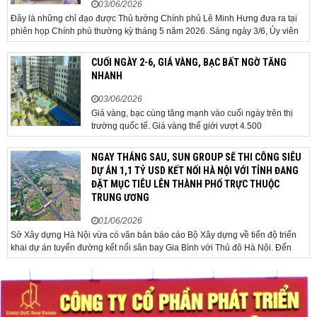
03/06/2026
Đây là những chỉ đạo được Thủ tướng Chính phủ Lê Minh Hưng đưa ra tại
phiên họp Chính phủ thường kỳ tháng 5 năm 2026. Sáng ngày 3/6, Ủy viên
Bộ Chính trị, Bí thư Đảng ủy Chính phủ, Thủ tướng Chính phủ Lê Minh Hưng
đã chủ trì phiên họp Chính phủ thường...
CUỐI NGÀY 2-6, GIÁ VÀNG, BẠC BẤT NGỜ TĂNG
NHANH
03/06/2026
Giá vàng, bạc cùng tăng mạnh vào cuối ngày trên thị
trường quốc tế. Giá vàng thế giới vượt 4.500
USD/ounce. Cuối ngày 2-6, giá vàng hôm nay trên thị
trường quốc tế được giao dịch ở mức 4.520
NGAY THÁNG SAU, SUN GROUP SẼ THI CÔNG SIÊU
USD/ounce, tăng khoảng 35 USD/ounce so với buổi
DỰ ÁN 1,1 TỶ USD KẾT NỐI HÀ NỘI VỚI TỈNH ĐANG
sáng. Trong phiên, có thời điểm giá vàng...
ĐẶT MỤC TIÊU LÊN THÀNH PHỐ TRỰC THUỘC
TRUNG ƯƠNG
01/06/2026
Sở Xây dựng Hà Nội vừa có văn bản báo cáo Bộ Xây dựng về tiến độ triển
khai dự án tuyến đường kết nối sân bay Gia Bình với Thủ đô Hà Nội. Đến
nay, công tác giải phóng mặt bằng và chuẩn bị đầu tư của dự án đã ghi nhận
nhiều kết...