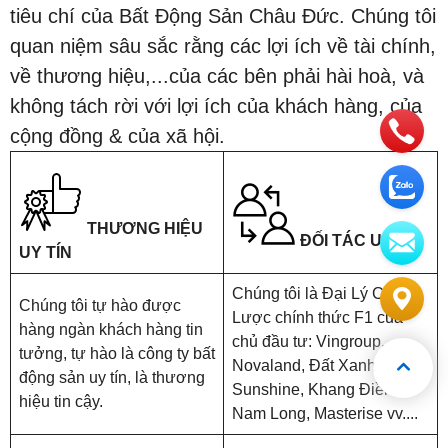
tiêu chí của Bất Động Sản Châu Đức. Chúng tôi
quan niệm sâu sắc rằng các lợi ích về tài chính,
về thương hiệu,...của các bên phải hài hoà, và
không tách rời với lợi ích của khách hàng, của
cộng đồng & của xã hội.
THƯƠNG HIỆU
ĐỐI TÁC UY TÍN
UY TÍN
Chúng tôi là Đại Lý Chiến
Chúng tôi tự hào được
Lược chính thức F1 của
hàng ngàn khách hàng tin
chủ đầu tư: Vingroup,
tưởng, tự hào là công ty bất
Novaland, Đất Xanh,
động sản uy tín, là thương
Sunshine, Khang Điền,
hiệu tin cậy.
Nam Long, Masterise vv....