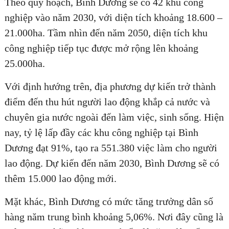
Theo quy hoạch, Bình Dương sẽ có 42 khu công
nghiệp vào năm 2030, với diện tích khoảng 18.600 –
21.000ha. Tầm nhìn đến năm 2050, diện tích khu
công nghiệp tiếp tục được mở rộng lên khoảng
ĐĂNG KÝ TƯ VẤN MIỄN PHÍ
25.000ha.
Với định hướng trên, địa phương dự kiến trở thành
điểm đến thu hút người lao động khắp cả nước và
chuyên gia nước ngoài đến làm việc, sinh sống. Hiện
nay, tỷ lệ lấp đầy các khu công nghiệp tại Bình
Dương đạt 91%, tạo ra 551.380 việc làm cho người
lao động. Dự kiến đến năm 2030, Bình Dương sẽ có
thêm 15.000 lao động mới.
HOÀN THÀNH
Mặt khác, Bình Dương có mức tăng trưởng dân số
Đăng ký tư vấn trực tiếp 24/7:
0835182528 - 0819151818
hàng năm trung bình khoảng 5,06%. Nơi đây cũng là