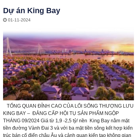
Dự án King Bay
01-11-2024
TỔNG QUAN ĐỈNH CAO CỦA LỐI SỐNG THƯỢNG LƯU
KING BAY – ĐẲNG CẤP HỘI TỤ SẢN PHẨM NGỘP
THÁNG 09/2024 Giá từ 1,9 -2,5 tỷ/ nền King Bay nằm mặt
tiền đường Vành Đai 3 và với ba mặt tiền sông kết hợp kiến
trúc bán cổ điển châu Âu và cảnh quan kiến tạo không gian