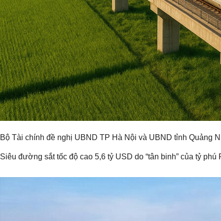
Bộ Tài chính đề nghị UBND TP Hà Nội và UBND tỉnh Quảng Ninh 
Siêu đường sắt tốc độ cao 5,6 tỷ USD do “tân binh” của tỷ p