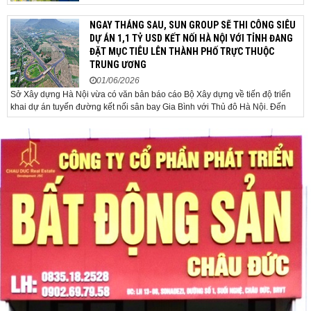
USD/ounce. Cuối ngày 2-6, giá vàng hôm nay trên thị
trường quốc tế được giao dịch ở mức 4.520
NGAY THÁNG SAU, SUN GROUP SẼ THI CÔNG SIÊU
USD/ounce, tăng khoảng 35 USD/ounce so với buổi
DỰ ÁN 1,1 TỶ USD KẾT NỐI HÀ NỘI VỚI TỈNH ĐANG
sáng. Trong phiên, có thời điểm giá vàng...
ĐẶT MỤC TIÊU LÊN THÀNH PHỐ TRỰC THUỘC
TRUNG ƯƠNG
01/06/2026
Sở Xây dựng Hà Nội vừa có văn bản báo cáo Bộ Xây dựng về tiến độ triển
khai dự án tuyến đường kết nối sân bay Gia Bình với Thủ đô Hà Nội. Đến
nay, công tác giải phóng mặt bằng và chuẩn bị đầu tư của dự án đã ghi nhận
nhiều kết...