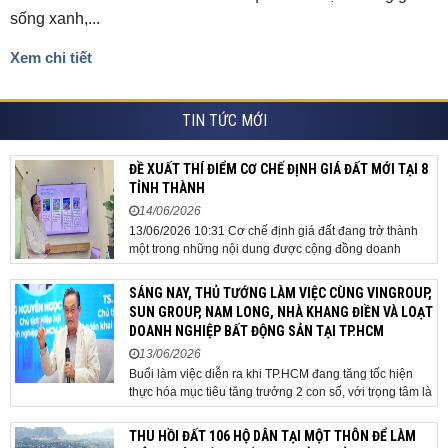
sống xanh,...
Xem chi tiết
TIN TỨC MỚI
ĐỀ XUẤT THÍ ĐIỂM CƠ CHẾ ĐỊNH GIÁ ĐẤT MỚI TẠI 8
TỈNH THÀNH
14/06/2026
13/06/2026 10:31 Cơ chế định giá đất đang trở thành
một trong những nội dung được cộng đồng doanh
nghiệp, các chuyên gia và cơ quan quản lý đặc biệt
quan tâm khi tác động trực tiếp đến quá trình triển khai
SÁNG NAY, THỦ TƯỚNG LÀM VIỆC CÙNG VINGROUP,
dự án, thu hút đầu tư và sự phát triển ổn định của...
SUN GROUP, NAM LONG, NHÀ KHANG ĐIỀN VÀ LOẠT
DOANH NGHIỆP BẤT ĐỘNG SẢN TẠI TP.HCM
13/06/2026
Buổi làm việc diễn ra khi TP.HCM đang tăng tốc hiện
thực hóa mục tiêu tăng trưởng 2 con số, với trọng tâm là
giải ngân đầu tư công, hoàn thiện mô hình chính quyền
địa phương 2 cấp, phát triển nhà ở xã hội và xử lý các
THU HỒI ĐẤT 106 HỘ DÂN TẠI MỘT THÔN ĐỂ LÀM
vướng mắc về cơ chế, chính...