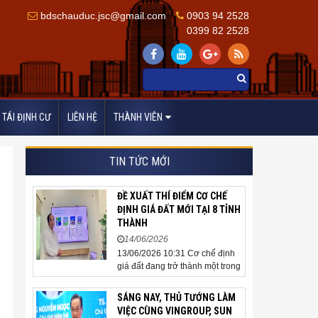
bdschauduc.jsc@gmail.com
0903 94 2528
0399 82 2528
TÁI ĐỊNH CƯ
LIÊN HỆ
THÀNH VIÊN
TIN TỨC MỚI
ĐỀ XUẤT THÍ ĐIỂM CƠ CHẾ
ĐỊNH GIÁ ĐẤT MỚI TẠI 8 TỈNH
THÀNH
14/06/2026
13/06/2026 10:31 Cơ chế định
giá đất đang trở thành một trong
những nội dung được cộng
đồng doanh nghiệp, các chuyên
SÁNG NAY, THỦ TƯỚNG LÀM
gia và cơ quan quản lý đặc biệt
VIỆC CÙNG VINGROUP, SUN
quan tâm khi tác động trực tiếp