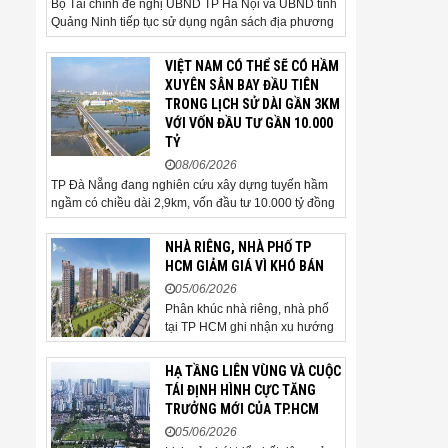
Bộ Tài chính đề nghị UBND TP Hà Nội và UBND tỉnh
Quảng Ninh tiếp tục sử dụng ngân sách địa phương
để thực hiện công tác giải phóng mặt bằng đối với
phần tuyến đi qua địa bàn hai địa phương, bảo đảm
VIỆT NAM CÓ THỂ SẼ CÓ HẦM
tiến độ triển khai. Bộ Tài chính vừa có công văn...
XUYÊN SÂN BAY ĐẦU TIÊN
TRONG LỊCH SỬ DÀI GẦN 3KM
VỚI VỐN ĐẦU TƯ GẦN 10.000
TỶ
08/06/2026
TP Đà Nẵng đang nghiên cứu xây dựng tuyến hầm
ngầm có chiều dài 2,9km, vốn đầu tư 10.000 tỷ đồng
đi qua sân bay quốc tế. TP Đà Nẵng đang nghiên
cứu một phương án hạ tầng mang tính đột phá khi đề
NHÀ RIÊNG, NHÀ PHỐ TP
xuất xây dựng tuyến hầm ngầm xuyên qua khu vực
HCM GIẢM GIÁ VÌ KHÓ BÁN
sân...
05/06/2026
Phân khúc nhà riêng, nhà phố
tại TP HCM ghi nhận xu hướng
giảm giá bán trong bối cảnh
thanh khoản thị trường suy yếu,
HẠ TẦNG LIÊN VÙNG VÀ CUỘC
người mua thận trọng. Sau hơn
TÁI ĐỊNH HÌNH CỰC TĂNG
5 tháng rao bán căn nhà trong
TRƯỞNG MỚI CỦA TP.HCM
hẻm khu vực Bảy Hiền, anh
05/06/2026
Minh, một chủ nhà tại TP HCM,