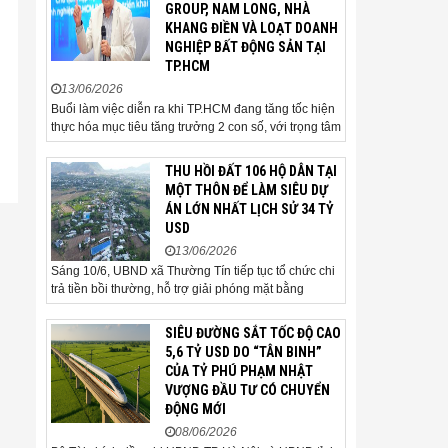
GROUP, NAM LONG, NHÀ
đến quá trình triển khai dự án,
KHANG ĐIỀN VÀ LOẠT DOANH
thu hút đầu tư và sự phát triển
NGHIỆP BẤT ĐỘNG SẢN TẠI
ổn định của...
TP.HCM
13/06/2026
Buổi làm việc diễn ra khi TP.HCM đang tăng tốc hiện
thực hóa mục tiêu tăng trưởng 2 con số, với trọng tâm
là giải ngân đầu tư công, hoàn thiện mô hình chính
quyền địa phương 2 cấp, phát triển nhà ở xã hội và
THU HỒI ĐẤT 106 HỘ DÂN TẠI
xử lý các vướng mắc về cơ chế, chính...
MỘT THÔN ĐỂ LÀM SIÊU DỰ
ÁN LỚN NHẤT LỊCH SỬ 34 TỶ
USD
13/06/2026
Sáng 10/6, UBND xã Thường Tín tiếp tục tổ chức chi
trả tiền bồi thường, hỗ trợ giải phóng mặt bằng
(GPMB) cho 106 hộ gia đình, cá nhân thuộc diện thu
hồi đất để thực hiện dự án Khu đô thị thể thao Quốc
SIÊU ĐƯỜNG SẮT TỐC ĐỘ CAO
tế Hà Nội trên địa bàn thôn Nhuệ Giang. Trong...
5,6 TỶ USD DO “TÂN BINH”
CỦA TỶ PHÚ PHẠM NHẬT
VƯỢNG ĐẦU TƯ CÓ CHUYỂN
ĐỘNG MỚI
08/06/2026