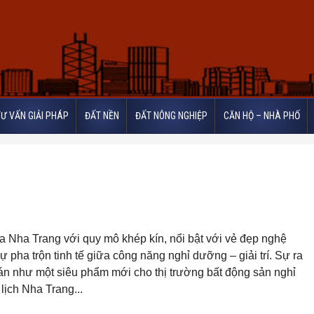
TƯ VẤN GIẢI PHÁP
ĐẤT NỀN
ĐẤT NÔNG NGHIỆP
CĂN HỘ – NHÀ PHỐ
a Nha Trang với quy mô khép kín, nổi bật với vẻ đẹp nghệ
ự pha trộn tinh tế giữa công năng nghỉ dưỡng – giải trí. Sự ra
án như một siêu phẩm mới cho thị trường bất động sản nghỉ
lịch Nha Trang...