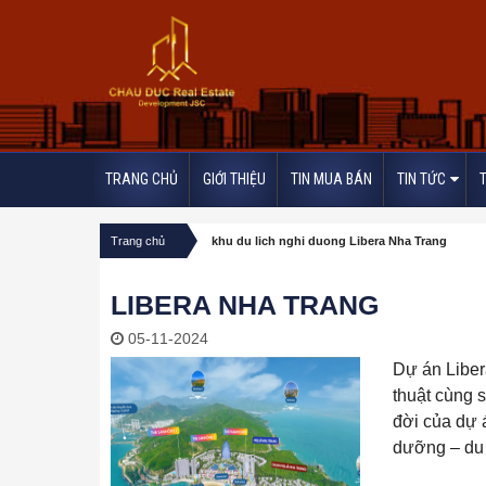
TRANG CHỦ
GIỚI THIỆU
TIN MUA BÁN
TIN TỨC
/
Trang chủ
khu du lich nghi duong Libera Nha Trang
LIBERA NHA TRANG
05-11-2024
Dự án Liber
thuật cùng s
đời của dự 
dưỡng – du 