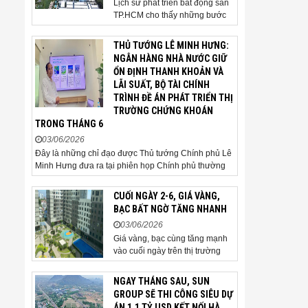
Lịch sử phát triển bất động sản
chấp nhận hạ giá...
TP.HCM cho thấy những bước
ngoặt của thị trường thường bắt
đầu từ hạ tầng. Khi các tuyến
THỦ TƯỚNG LÊ MINH HƯNG:
kết nối liên vùng đồng loạt tăng
NGÂN HÀNG NHÀ NƯỚC GIỮ
tốc, cấu trúc phát triển đô thị
ỔN ĐỊNH THANH KHOẢN VÀ
đang dần thay đổi, mở ra những
LÃI SUẤT, BỘ TÀI CHÍNH
hành lang tăng trưởng mới và
TRÌNH ĐỀ ÁN PHÁT TRIỂN THỊ
kéo theo quá...
TRƯỜNG CHỨNG KHOÁN
TRONG THÁNG 6
03/06/2026
Đây là những chỉ đạo được Thủ tướng Chính phủ Lê
Minh Hưng đưa ra tại phiên họp Chính phủ thường
kỳ tháng 5 năm 2026. Sáng ngày 3/6, Ủy viên Bộ
Chính trị, Bí thư Đảng ủy Chính phủ, Thủ tướng
CUỐI NGÀY 2-6, GIÁ VÀNG,
Chính phủ Lê Minh Hưng đã chủ trì phiên họp Chính
BẠC BẤT NGỜ TĂNG NHANH
phủ thường...
03/06/2026
Giá vàng, bạc cùng tăng mạnh
vào cuối ngày trên thị trường
quốc tế. Giá vàng thế giới vượt
4.500 USD/ounce. Cuối ngày 2-
NGAY THÁNG SAU, SUN
6, giá vàng hôm nay trên thị
GROUP SẼ THI CÔNG SIÊU DỰ
trường quốc tế được giao dịch ở
ÁN 1,1 TỶ USD KẾT NỐI HÀ