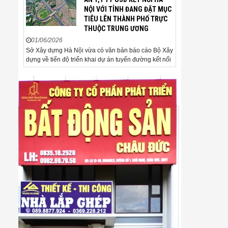
mức 4.520 USD/ounce, tăng
NỘI VỚI TỈNH ĐANG ĐẶT MỤC
khoảng 35 USD/ounce so với
TIÊU LÊN THÀNH PHỐ TRỰC
buổi sáng. Trong phiên, có thời
THUỘC TRUNG ƯƠNG
điểm giá vàng...
01/06/2026
Sở Xây dựng Hà Nội vừa có văn bản báo cáo Bộ Xây
dựng về tiến độ triển khai dự án tuyến đường kết nối
sân bay Gia Bình với Thủ đô Hà Nội. Đến nay, công
tác giải phóng mặt bằng và chuẩn bị đầu tư của dự
án đã ghi nhận nhiều kết...