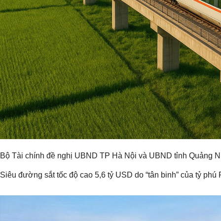
Bộ Tài chính đề nghị UBND TP Hà Nội và UBND tỉnh Quảng Ninh 
Siêu đường sắt tốc độ cao 5,6 tỷ USD do “tân binh” của tỷ p