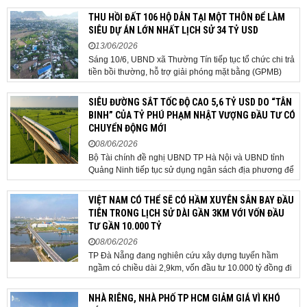
địa phương 2 cấp, phát triển nhà ở xã hội và xử lý các
THU HỒI ĐẤT 106 HỘ DÂN TẠI MỘT THÔN ĐỂ LÀM
vướng mắc về cơ chế, chính...
SIÊU DỰ ÁN LỚN NHẤT LỊCH SỬ 34 TỶ USD
13/06/2026
Sáng 10/6, UBND xã Thường Tín tiếp tục tổ chức chi trả
tiền bồi thường, hỗ trợ giải phóng mặt bằng (GPMB)
cho 106 hộ gia đình, cá nhân thuộc diện thu hồi đất để
thực hiện dự án Khu đô thị thể thao Quốc tế Hà Nội trên
SIÊU ĐƯỜNG SẮT TỐC ĐỘ CAO 5,6 TỶ USD DO “TÂN
địa bàn thôn Nhuệ Giang. Trong...
BINH” CỦA TỶ PHÚ PHẠM NHẬT VƯỢNG ĐẦU TƯ CÓ
CHUYỂN ĐỘNG MỚI
08/06/2026
Bộ Tài chính đề nghị UBND TP Hà Nội và UBND tỉnh
Quảng Ninh tiếp tục sử dụng ngân sách địa phương để
thực hiện công tác giải phóng mặt bằng đối với phần
tuyến đi qua địa bàn hai địa phương, bảo đảm tiến độ
VIỆT NAM CÓ THỂ SẼ CÓ HẦM XUYÊN SÂN BAY ĐẦU
triển khai. Bộ Tài chính vừa có công văn...
TIÊN TRONG LỊCH SỬ DÀI GẦN 3KM VỚI VỐN ĐẦU
TƯ GẦN 10.000 TỶ
08/06/2026
TP Đà Nẵng đang nghiên cứu xây dựng tuyến hầm
ngầm có chiều dài 2,9km, vốn đầu tư 10.000 tỷ đồng đi
qua sân bay quốc tế. TP Đà Nẵng đang nghiên cứu một
phương án hạ tầng mang tính đột phá khi đề xuất xây
NHÀ RIÊNG, NHÀ PHỐ TP HCM GIẢM GIÁ VÌ KHÓ
dựng tuyến hầm ngầm xuyên qua khu vực sân...