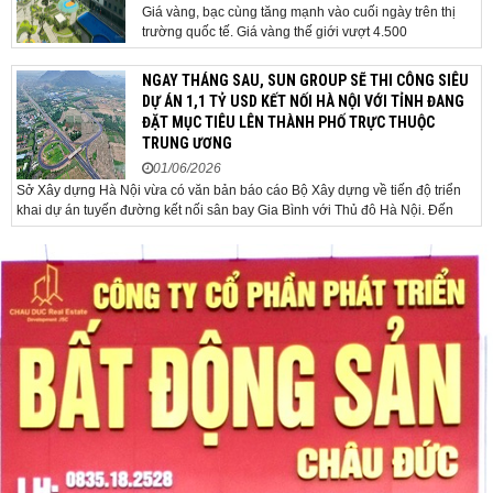
Giá vàng, bạc cùng tăng mạnh vào cuối ngày trên thị
trường quốc tế. Giá vàng thế giới vượt 4.500
USD/ounce. Cuối ngày 2-6, giá vàng hôm nay trên thị
trường quốc tế được giao dịch ở mức 4.520
NGAY THÁNG SAU, SUN GROUP SẼ THI CÔNG SIÊU
USD/ounce, tăng khoảng 35 USD/ounce so với buổi
DỰ ÁN 1,1 TỶ USD KẾT NỐI HÀ NỘI VỚI TỈNH ĐANG
sáng. Trong phiên, có thời điểm giá vàng...
ĐẶT MỤC TIÊU LÊN THÀNH PHỐ TRỰC THUỘC
TRUNG ƯƠNG
01/06/2026
Sở Xây dựng Hà Nội vừa có văn bản báo cáo Bộ Xây dựng về tiến độ triển
khai dự án tuyến đường kết nối sân bay Gia Bình với Thủ đô Hà Nội. Đến
nay, công tác giải phóng mặt bằng và chuẩn bị đầu tư của dự án đã ghi nhận
nhiều kết...