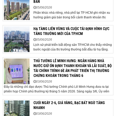
BÁN
05/06/2026
Phân khúc nhà riêng, nhà phố tại TP HCM ghi nhận xu
hướng giảm giá bán trong bối cảnh thanh khoản thị
trường suy yếu, người mua thận trọng. Sau hơn 5 tháng
rao bán căn nhà trong hẻm khu vực Bảy Hiền, anh
HẠ TẦNG LIÊN VÙNG VÀ CUỘC TÁI ĐỊNH HÌNH CỰC
Minh, một chủ nhà tại TP HCM, chấp nhận hạ giá...
TĂNG TRƯỞNG MỚI CỦA TP.HCM
05/06/2026
Lịch sử phát triển bất động sản TP.HCM cho thấy những
bước ngoặt của thị trường thường bắt đầu từ hạ tầng.
Khi các tuyến kết nối liên vùng đồng loạt tăng tốc, cấu
trúc phát triển đô thị đang dần thay đổi, mở ra những
THỦ TƯỚNG LÊ MINH HƯNG: NGÂN HÀNG NHÀ
hành lang tăng trưởng mới và kéo theo quá...
NƯỚC GIỮ ỔN ĐỊNH THANH KHOẢN VÀ LÃI SUẤT, BỘ
TÀI CHÍNH TRÌNH ĐỀ ÁN PHÁT TRIỂN THỊ TRƯỜNG
CHỨNG KHOÁN TRONG THÁNG 6
03/06/2026
Đây là những chỉ đạo được Thủ tướng Chính phủ Lê Minh Hưng đưa ra tại
phiên họp Chính phủ thường kỳ tháng 5 năm 2026. Sáng ngày 3/6, Ủy viên
Bộ Chính trị, Bí thư Đảng ủy Chính phủ, Thủ tướng Chính phủ Lê Minh Hưng
đã chủ trì phiên họp Chính phủ thường...
CUỐI NGÀY 2-6, GIÁ VÀNG, BẠC BẤT NGỜ TĂNG
NHANH
03/06/2026