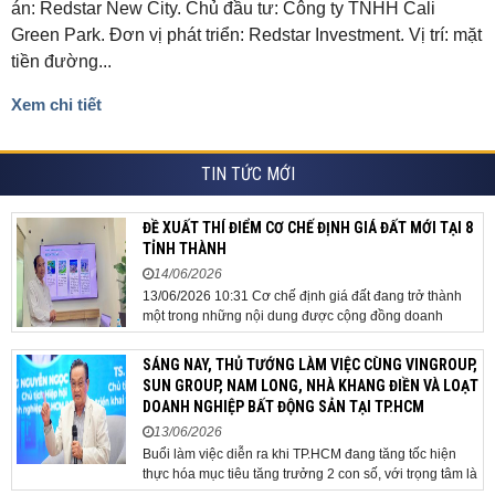
án: Redstar New City. Chủ đầu tư: Công ty TNHH Cali
Green Park. Đơn vị phát triển: Redstar Investment. Vị trí: mặt
tiền đường...
Xem chi tiết
TIN TỨC MỚI
ĐỀ XUẤT THÍ ĐIỂM CƠ CHẾ ĐỊNH GIÁ ĐẤT MỚI TẠI 8
TỈNH THÀNH
14/06/2026
13/06/2026 10:31 Cơ chế định giá đất đang trở thành
một trong những nội dung được cộng đồng doanh
nghiệp, các chuyên gia và cơ quan quản lý đặc biệt
quan tâm khi tác động trực tiếp đến quá trình triển khai
SÁNG NAY, THỦ TƯỚNG LÀM VIỆC CÙNG VINGROUP,
dự án, thu hút đầu tư và sự phát triển ổn định của...
SUN GROUP, NAM LONG, NHÀ KHANG ĐIỀN VÀ LOẠT
DOANH NGHIỆP BẤT ĐỘNG SẢN TẠI TP.HCM
13/06/2026
Buổi làm việc diễn ra khi TP.HCM đang tăng tốc hiện
thực hóa mục tiêu tăng trưởng 2 con số, với trọng tâm là
giải ngân đầu tư công, hoàn thiện mô hình chính quyền