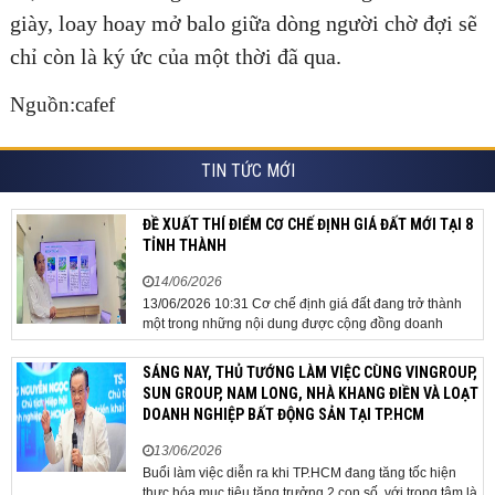
giày, loay hoay mở balo giữa dòng người chờ đợi sẽ
chỉ còn là ký ức của một thời đã qua.
Nguồn:cafef
TIN TỨC MỚI
ĐỀ XUẤT THÍ ĐIỂM CƠ CHẾ ĐỊNH GIÁ ĐẤT MỚI TẠI 8
TỈNH THÀNH
14/06/2026
13/06/2026 10:31 Cơ chế định giá đất đang trở thành
một trong những nội dung được cộng đồng doanh
nghiệp, các chuyên gia và cơ quan quản lý đặc biệt
quan tâm khi tác động trực tiếp đến quá trình triển khai
SÁNG NAY, THỦ TƯỚNG LÀM VIỆC CÙNG VINGROUP,
dự án, thu hút đầu tư và sự phát triển ổn định của...
SUN GROUP, NAM LONG, NHÀ KHANG ĐIỀN VÀ LOẠT
DOANH NGHIỆP BẤT ĐỘNG SẢN TẠI TP.HCM
13/06/2026
Buổi làm việc diễn ra khi TP.HCM đang tăng tốc hiện
thực hóa mục tiêu tăng trưởng 2 con số, với trọng tâm là