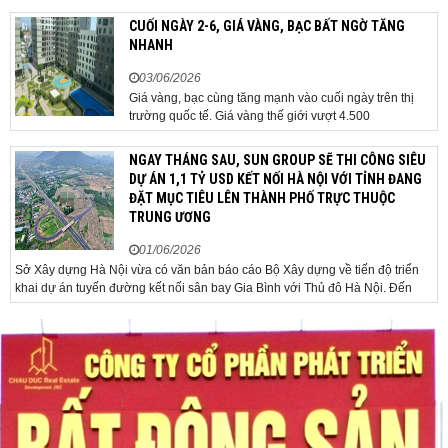
Bộ Chính trị, Bí thư Đảng ủy Chính phủ, Thủ tướng Chính phủ Lê Minh Hưng
đã chủ trì phiên họp Chính phủ thường...
CUỐI NGÀY 2-6, GIÁ VÀNG, BẠC BẤT NGỜ TĂNG
NHANH
03/06/2026
Giá vàng, bạc cùng tăng mạnh vào cuối ngày trên thị
trường quốc tế. Giá vàng thế giới vượt 4.500
USD/ounce. Cuối ngày 2-6, giá vàng hôm nay trên thị
trường quốc tế được giao dịch ở mức 4.520
NGAY THÁNG SAU, SUN GROUP SẼ THI CÔNG SIÊU
USD/ounce, tăng khoảng 35 USD/ounce so với buổi
DỰ ÁN 1,1 TỶ USD KẾT NỐI HÀ NỘI VỚI TỈNH ĐANG
sáng. Trong phiên, có thời điểm giá vàng...
ĐẶT MỤC TIÊU LÊN THÀNH PHỐ TRỰC THUỘC
TRUNG ƯƠNG
01/06/2026
Sở Xây dựng Hà Nội vừa có văn bản báo cáo Bộ Xây dựng về tiến độ triển
khai dự án tuyến đường kết nối sân bay Gia Bình với Thủ đô Hà Nội. Đến
nay, công tác giải phóng mặt bằng và chuẩn bị đầu tư của dự án đã ghi nhận
nhiều kết...