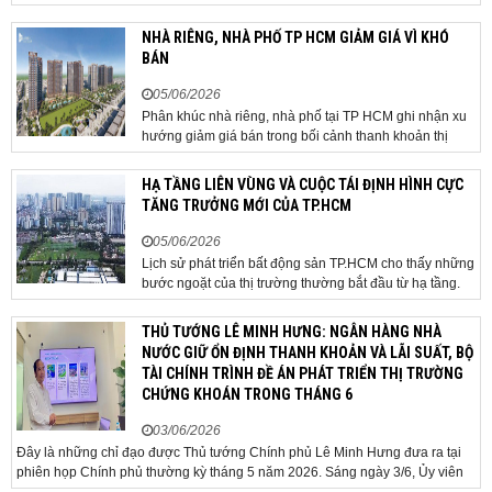
qua sân bay quốc tế. TP Đà Nẵng đang nghiên cứu một
phương án hạ tầng mang tính đột phá khi đề xuất xây
NHÀ RIÊNG, NHÀ PHỐ TP HCM GIẢM GIÁ VÌ KHÓ
dựng tuyến hầm ngầm xuyên qua khu vực sân...
BÁN
05/06/2026
Phân khúc nhà riêng, nhà phố tại TP HCM ghi nhận xu
hướng giảm giá bán trong bối cảnh thanh khoản thị
trường suy yếu, người mua thận trọng. Sau hơn 5 tháng
rao bán căn nhà trong hẻm khu vực Bảy Hiền, anh
HẠ TẦNG LIÊN VÙNG VÀ CUỘC TÁI ĐỊNH HÌNH CỰC
Minh, một chủ nhà tại TP HCM, chấp nhận hạ giá...
TĂNG TRƯỞNG MỚI CỦA TP.HCM
05/06/2026
Lịch sử phát triển bất động sản TP.HCM cho thấy những
bước ngoặt của thị trường thường bắt đầu từ hạ tầng.
Khi các tuyến kết nối liên vùng đồng loạt tăng tốc, cấu
trúc phát triển đô thị đang dần thay đổi, mở ra những
THỦ TƯỚNG LÊ MINH HƯNG: NGÂN HÀNG NHÀ
hành lang tăng trưởng mới và kéo theo quá...
NƯỚC GIỮ ỔN ĐỊNH THANH KHOẢN VÀ LÃI SUẤT, BỘ
TÀI CHÍNH TRÌNH ĐỀ ÁN PHÁT TRIỂN THỊ TRƯỜNG
CHỨNG KHOÁN TRONG THÁNG 6
03/06/2026
Đây là những chỉ đạo được Thủ tướng Chính phủ Lê Minh Hưng đưa ra tại
phiên họp Chính phủ thường kỳ tháng 5 năm 2026. Sáng ngày 3/6, Ủy viên