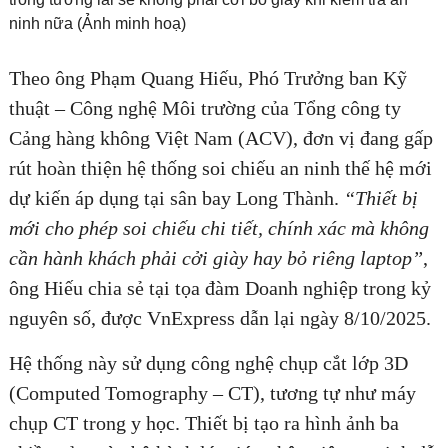
ninh nữa (Ảnh minh hoạ)
Công nghệ soi chiếu hành lý mới là gì công nghệ gì?
Theo ông Phạm Quang Hiếu, Phó Trưởng ban Kỹ
ĐĂNG KÝ TƯ VẤN MIỄN PHÍ
thuật – Công nghệ Môi trường của Tổng công ty
Cảng hàng không Việt Nam (ACV), đơn vị đang gấp
rút hoàn thiện hệ thống soi chiếu an ninh thế hệ mới
dự kiến áp dụng tại sân bay Long Thành.
“Thiết bị
mới cho phép soi chiếu chi tiết, chính xác mà không
cần hành khách phải cởi giày hay bỏ riêng laptop”
,
ông Hiếu chia sẻ tại tọa đàm Doanh nghiệp trong kỷ
nguyên số, được VnExpress dẫn lại ngày 8/10/2025.
Hệ thống này sử dụng công nghệ chụp cắt lớp 3D
HOÀN THÀNH
(Computed Tomography – CT), tương tự như máy
Đăng ký tư vấn trực tiếp 24/7:
chụp CT trong y học. Thiết bị tạo ra hình ảnh ba
0835182528 - 0819151818