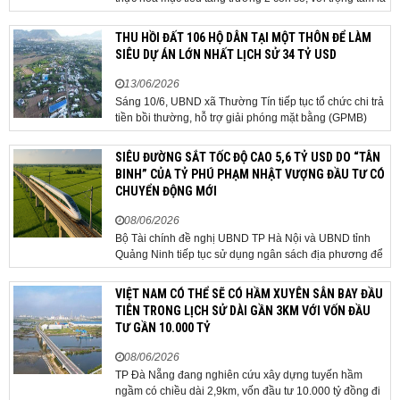
giải ngân đầu tư công, hoàn thiện mô hình chính quyền
địa phương 2 cấp, phát triển nhà ở xã hội và xử lý các
THU HỒI ĐẤT 106 HỘ DÂN TẠI MỘT THÔN ĐỂ LÀM
vướng mắc về cơ chế, chính...
SIÊU DỰ ÁN LỚN NHẤT LỊCH SỬ 34 TỶ USD
13/06/2026
Sáng 10/6, UBND xã Thường Tín tiếp tục tổ chức chi trả
tiền bồi thường, hỗ trợ giải phóng mặt bằng (GPMB)
cho 106 hộ gia đình, cá nhân thuộc diện thu hồi đất để
thực hiện dự án Khu đô thị thể thao Quốc tế Hà Nội trên
SIÊU ĐƯỜNG SẮT TỐC ĐỘ CAO 5,6 TỶ USD DO “TÂN
địa bàn thôn Nhuệ Giang. Trong...
BINH” CỦA TỶ PHÚ PHẠM NHẬT VƯỢNG ĐẦU TƯ CÓ
CHUYỂN ĐỘNG MỚI
08/06/2026
Bộ Tài chính đề nghị UBND TP Hà Nội và UBND tỉnh
Quảng Ninh tiếp tục sử dụng ngân sách địa phương để
thực hiện công tác giải phóng mặt bằng đối với phần
tuyến đi qua địa bàn hai địa phương, bảo đảm tiến độ
VIỆT NAM CÓ THỂ SẼ CÓ HẦM XUYÊN SÂN BAY ĐẦU
triển khai. Bộ Tài chính vừa có công văn...
TIÊN TRONG LỊCH SỬ DÀI GẦN 3KM VỚI VỐN ĐẦU
TƯ GẦN 10.000 TỶ
08/06/2026
TP Đà Nẵng đang nghiên cứu xây dựng tuyến hầm
ngầm có chiều dài 2,9km, vốn đầu tư 10.000 tỷ đồng đi