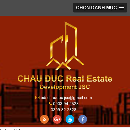
CHỌN DANH MỤC
bdschauduc.jsc@gmail.com
0903 94 2528
0399 82 2528