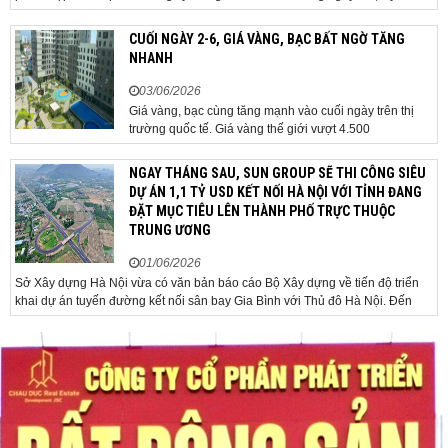
Bộ Chính trị, Bí thư Đảng ủy Chính phủ, Thủ tướng Chính phủ Lê Minh Hưng
đã chủ trì phiên họp Chính phủ thường...
CUỐI NGÀY 2-6, GIÁ VÀNG, BẠC BẤT NGỜ TĂNG
NHANH
03/06/2026
Giá vàng, bạc cùng tăng mạnh vào cuối ngày trên thị
trường quốc tế. Giá vàng thế giới vượt 4.500
USD/ounce. Cuối ngày 2-6, giá vàng hôm nay trên thị
trường quốc tế được giao dịch ở mức 4.520
NGAY THÁNG SAU, SUN GROUP SẼ THI CÔNG SIÊU
USD/ounce, tăng khoảng 35 USD/ounce so với buổi
DỰ ÁN 1,1 TỶ USD KẾT NỐI HÀ NỘI VỚI TỈNH ĐANG
sáng. Trong phiên, có thời điểm giá vàng...
ĐẶT MỤC TIÊU LÊN THÀNH PHỐ TRỰC THUỘC
TRUNG ƯƠNG
01/06/2026
Sở Xây dựng Hà Nội vừa có văn bản báo cáo Bộ Xây dựng về tiến độ triển
khai dự án tuyến đường kết nối sân bay Gia Bình với Thủ đô Hà Nội. Đến
nay, công tác giải phóng mặt bằng và chuẩn bị đầu tư của dự án đã ghi nhận
nhiều kết...