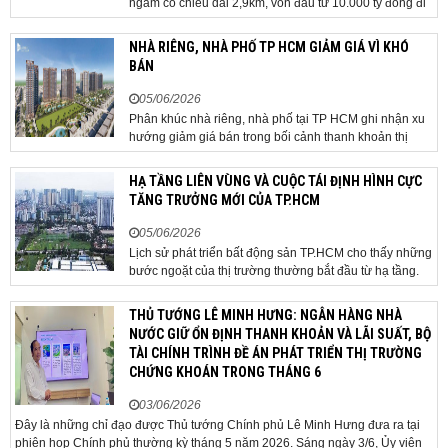
ngầm có chiều dài 2,9km, vốn đầu tư 10.000 tỷ đồng đi
qua sân bay quốc tế. TP Đà Nẵng đang nghiên cứu một
phương án hạ tầng mang tính đột phá khi đề xuất xây
NHÀ RIÊNG, NHÀ PHỐ TP HCM GIẢM GIÁ VÌ KHÓ
dựng tuyến hầm ngầm xuyên qua khu vực sân...
BÁN
05/06/2026
Phân khúc nhà riêng, nhà phố tại TP HCM ghi nhận xu
hướng giảm giá bán trong bối cảnh thanh khoản thị
trường suy yếu, người mua thận trọng. Sau hơn 5 tháng
rao bán căn nhà trong hẻm khu vực Bảy Hiền, anh
HẠ TẦNG LIÊN VÙNG VÀ CUỘC TÁI ĐỊNH HÌNH CỰC
Minh, một chủ nhà tại TP HCM, chấp nhận hạ giá...
TĂNG TRƯỞNG MỚI CỦA TP.HCM
05/06/2026
Lịch sử phát triển bất động sản TP.HCM cho thấy những
bước ngoặt của thị trường thường bắt đầu từ hạ tầng.
Khi các tuyến kết nối liên vùng đồng loạt tăng tốc, cấu
trúc phát triển đô thị đang dần thay đổi, mở ra những
THỦ TƯỚNG LÊ MINH HƯNG: NGÂN HÀNG NHÀ
hành lang tăng trưởng mới và kéo theo quá...
NƯỚC GIỮ ỔN ĐỊNH THANH KHOẢN VÀ LÃI SUẤT, BỘ
TÀI CHÍNH TRÌNH ĐỀ ÁN PHÁT TRIỂN THỊ TRƯỜNG
CHỨNG KHOÁN TRONG THÁNG 6
03/06/2026
Đây là những chỉ đạo được Thủ tướng Chính phủ Lê Minh Hưng đưa ra tại
phiên họp Chính phủ thường kỳ tháng 5 năm 2026. Sáng ngày 3/6, Ủy viên