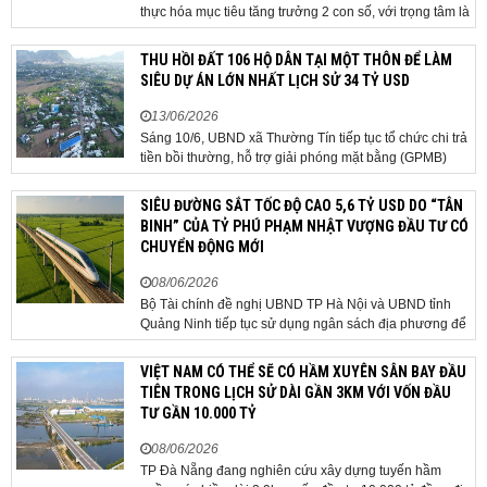
thực hóa mục tiêu tăng trưởng 2 con số, với trọng tâm là
giải ngân đầu tư công, hoàn thiện mô hình chính quyền
địa phương 2 cấp, phát triển nhà ở xã hội và xử lý các
THU HỒI ĐẤT 106 HỘ DÂN TẠI MỘT THÔN ĐỂ LÀM
vướng mắc về cơ chế, chính...
SIÊU DỰ ÁN LỚN NHẤT LỊCH SỬ 34 TỶ USD
13/06/2026
Sáng 10/6, UBND xã Thường Tín tiếp tục tổ chức chi trả
tiền bồi thường, hỗ trợ giải phóng mặt bằng (GPMB)
cho 106 hộ gia đình, cá nhân thuộc diện thu hồi đất để
thực hiện dự án Khu đô thị thể thao Quốc tế Hà Nội trên
SIÊU ĐƯỜNG SẮT TỐC ĐỘ CAO 5,6 TỶ USD DO “TÂN
địa bàn thôn Nhuệ Giang. Trong...
BINH” CỦA TỶ PHÚ PHẠM NHẬT VƯỢNG ĐẦU TƯ CÓ
CHUYỂN ĐỘNG MỚI
08/06/2026
Bộ Tài chính đề nghị UBND TP Hà Nội và UBND tỉnh
Quảng Ninh tiếp tục sử dụng ngân sách địa phương để
thực hiện công tác giải phóng mặt bằng đối với phần
tuyến đi qua địa bàn hai địa phương, bảo đảm tiến độ
VIỆT NAM CÓ THỂ SẼ CÓ HẦM XUYÊN SÂN BAY ĐẦU
triển khai. Bộ Tài chính vừa có công văn...
TIÊN TRONG LỊCH SỬ DÀI GẦN 3KM VỚI VỐN ĐẦU
TƯ GẦN 10.000 TỶ
08/06/2026
TP Đà Nẵng đang nghiên cứu xây dựng tuyến hầm