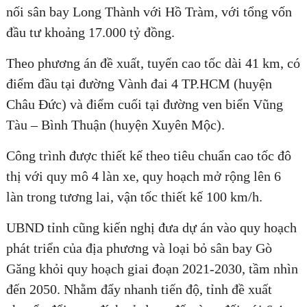
nối sân bay Long Thành với Hồ Tràm, với tổng vốn
đầu tư khoảng 17.000 tỷ đồng.
Theo phương án đề xuất, tuyến cao tốc dài 41 km, có
ĐĂNG KÝ TƯ VẤN MIỄN PHÍ
điểm đầu tại đường Vành đai 4 TP.HCM (huyện
Châu Đức) và điểm cuối tại đường ven biển Vũng
Tàu – Bình Thuận (huyện Xuyên Mộc).
Công trình được thiết kế theo tiêu chuẩn cao tốc đô
thị với quy mô 4 làn xe, quy hoạch mở rộng lên 6
làn trong tương lai, vận tốc thiết kế 100 km/h.
UBND tỉnh cũng kiến nghị đưa dự án vào quy hoạch
phát triển của địa phương và loại bỏ sân bay Gò
HOÀN THÀNH
Găng khỏi quy hoạch giai đoạn 2021-2030, tầm nhìn
Đăng ký tư vấn trực tiếp 24/7:
đến 2050. Nhằm đẩy nhanh tiến độ, tỉnh đề xuất
0835182528 - 0819151818