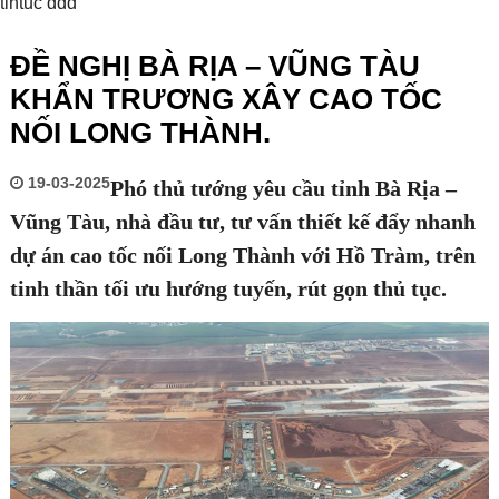
tintuc ddd
ĐỀ NGHỊ BÀ RỊA – VŨNG TÀU
KHẨN TRƯƠNG XÂY CAO TỐC
NỐI LONG THÀNH.
19-03-2025
Phó thủ tướng yêu cầu tỉnh Bà Rịa –
Vũng Tàu, nhà đầu tư, tư vấn thiết kế đẩy nhanh
dự án cao tốc nối Long Thành với Hồ Tràm, trên
tinh thần tối ưu hướng tuyến, rút gọn thủ tục.