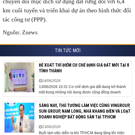
chuyển đổi mục đích sử dụng đất rừng đối với 6,4
km cuối tuyến và triển khai dự án theo hình thức đối
tác công tư (PPP).
Nguồn: Znews
TIN TỨC MỚI
ĐỀ XUẤT THÍ ĐIỂM CƠ CHẾ ĐỊNH GIÁ ĐẤT MỚI TẠI 8
TỈNH THÀNH
14/06/2026
13/06/2026 10:31 Cơ chế định giá đất đang trở thành
một trong những nội dung được cộng đồng doanh
nghiệp, các chuyên gia và cơ quan quản lý đặc biệt
quan tâm khi tác động trực tiếp đến quá trình triển khai
SÁNG NAY, THỦ TƯỚNG LÀM VIỆC CÙNG VINGROUP,
dự án, thu hút đầu tư và sự phát triển ổn định của...
SUN GROUP, NAM LONG, NHÀ KHANG ĐIỀN VÀ LOẠT
DOANH NGHIỆP BẤT ĐỘNG SẢN TẠI TP.HCM
13/06/2026
Buổi làm việc diễn ra khi TP.HCM đang tăng tốc hiện