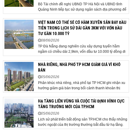
Bộ Tài chính đề nghị UBND TP Hà Nội và UBND tỉnh
Quảng Ninh tiếp tục sử dụng ngân sách địa phương để
thực hiện công tác giải phóng mặt bằng đối với phần
tuyến đi qua địa bàn hai địa phương, bảo đảm tiến độ
VIỆT NAM CÓ THỂ SẼ CÓ HẦM XUYÊN SÂN BAY ĐẦU
triển khai. Bộ Tài chính vừa có công văn...
TIÊN TRONG LỊCH SỬ DÀI GẦN 3KM VỚI VỐN ĐẦU
TƯ GẦN 10.000 TỶ
08/06/2026
TP Đà Nẵng đang nghiên cứu xây dựng tuyến hầm
HOÀN THÀNH
ngầm có chiều dài 2,9km, vốn đầu tư 10.000 tỷ đồng đi
qua sân bay quốc tế. TP Đà Nẵng đang nghiên cứu một
Đăng ký tư vấn trực tiếp 24/7:
phương án hạ tầng mang tính đột phá khi đề xuất xây
NHÀ RIÊNG, NHÀ PHỐ TP HCM GIẢM GIÁ VÌ KHÓ
0835182528 - 0819151818
dựng tuyến hầm ngầm xuyên qua khu vực sân...
BÁN
05/06/2026
Phân khúc nhà riêng, nhà phố tại TP HCM ghi nhận xu
hướng giảm giá bán trong bối cảnh thanh khoản thị
trường suy yếu, người mua thận trọng. Sau hơn 5 tháng
rao bán căn nhà trong hẻm khu vực Bảy Hiền, anh
HẠ TẦNG LIÊN VÙNG VÀ CUỘC TÁI ĐỊNH HÌNH CỰC
Minh, một chủ nhà tại TP HCM, chấp nhận hạ giá...
TĂNG TRƯỞNG MỚI CỦA TP.HCM
05/06/2026
Lịch sử phát triển bất động sản TP.HCM cho thấy những
bước ngoặt của thị trường thường bắt đầu từ hạ tầng.
Khi các tuyến kết nối liên vùng đồng loạt tăng tốc, cấu