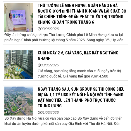
trúc phát triển đô thị đang dần thay đổi, mở ra những
THỦ TƯỚNG LÊ MINH HƯNG: NGÂN HÀNG NHÀ
hành lang tăng trưởng mới và kéo theo quá...
NƯỚC GIỮ ỔN ĐỊNH THANH KHOẢN VÀ LÃI SUẤT, BỘ
TÀI CHÍNH TRÌNH ĐỀ ÁN PHÁT TRIỂN THỊ TRƯỜNG
CHỨNG KHOÁN TRONG THÁNG 6
03/06/2026
Đây là những chỉ đạo được Thủ tướng Chính phủ Lê Minh Hưng đưa ra tại
phiên họp Chính phủ thường kỳ tháng 5 năm 2026. Sáng ngày 3/6, Ủy viên
Bộ Chính trị, Bí thư Đảng ủy Chính phủ, Thủ tướng Chính phủ Lê Minh Hưng
đã chủ trì phiên họp Chính phủ thường...
CUỐI NGÀY 2-6, GIÁ VÀNG, BẠC BẤT NGỜ TĂNG
NHANH
03/06/2026
Giá vàng, bạc cùng tăng mạnh vào cuối ngày trên thị
trường quốc tế. Giá vàng thế giới vượt 4.500
USD/ounce. Cuối ngày 2-6, giá vàng hôm nay trên thị
trường quốc tế được giao dịch ở mức 4.520
NGAY THÁNG SAU, SUN GROUP SẼ THI CÔNG SIÊU
USD/ounce, tăng khoảng 35 USD/ounce so với buổi
DỰ ÁN 1,1 TỶ USD KẾT NỐI HÀ NỘI VỚI TỈNH ĐANG
sáng. Trong phiên, có thời điểm giá vàng...
ĐẶT MỤC TIÊU LÊN THÀNH PHỐ TRỰC THUỘC
TRUNG ƯƠNG
01/06/2026
Sở Xây dựng Hà Nội vừa có văn bản báo cáo Bộ Xây dựng về tiến độ triển
khai dự án tuyến đường kết nối sân bay Gia Bình với Thủ đô Hà Nội. Đến
nay, công tác giải phóng mặt bằng và chuẩn bị đầu tư của dự án đã ghi nhận