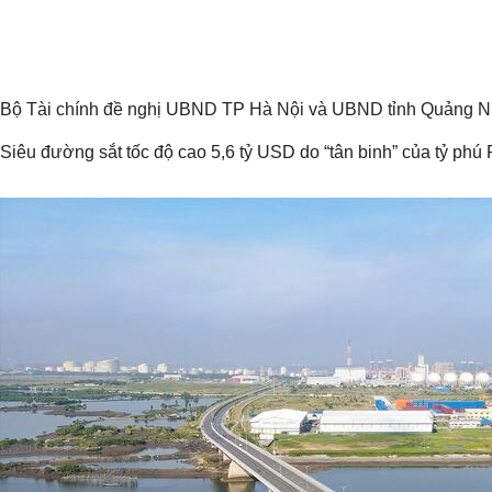
Bộ Tài chính đề nghị UBND TP Hà Nội và UBND tỉnh Quảng Ninh 
Siêu đường sắt tốc độ cao 5,6 tỷ USD do “tân binh” của tỷ p