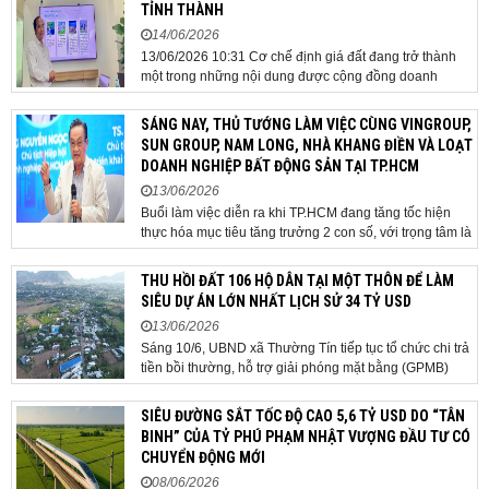
TỈNH THÀNH
14/06/2026
13/06/2026 10:31 Cơ chế định giá đất đang trở thành
một trong những nội dung được cộng đồng doanh
nghiệp, các chuyên gia và cơ quan quản lý đặc biệt
quan tâm khi tác động trực tiếp đến quá trình triển khai
SÁNG NAY, THỦ TƯỚNG LÀM VIỆC CÙNG VINGROUP,
dự án, thu hút đầu tư và sự phát triển ổn định của...
SUN GROUP, NAM LONG, NHÀ KHANG ĐIỀN VÀ LOẠT
DOANH NGHIỆP BẤT ĐỘNG SẢN TẠI TP.HCM
13/06/2026
Buổi làm việc diễn ra khi TP.HCM đang tăng tốc hiện
thực hóa mục tiêu tăng trưởng 2 con số, với trọng tâm là
giải ngân đầu tư công, hoàn thiện mô hình chính quyền
địa phương 2 cấp, phát triển nhà ở xã hội và xử lý các
THU HỒI ĐẤT 106 HỘ DÂN TẠI MỘT THÔN ĐỂ LÀM
vướng mắc về cơ chế, chính...
SIÊU DỰ ÁN LỚN NHẤT LỊCH SỬ 34 TỶ USD
13/06/2026
Sáng 10/6, UBND xã Thường Tín tiếp tục tổ chức chi trả
tiền bồi thường, hỗ trợ giải phóng mặt bằng (GPMB)
ĐĂNG KÝ TƯ VẤN MIỄN PHÍ
cho 106 hộ gia đình, cá nhân thuộc diện thu hồi đất để
thực hiện dự án Khu đô thị thể thao Quốc tế Hà Nội trên
SIÊU ĐƯỜNG SẮT TỐC ĐỘ CAO 5,6 TỶ USD DO “TÂN
địa bàn thôn Nhuệ Giang. Trong...
BINH” CỦA TỶ PHÚ PHẠM NHẬT VƯỢNG ĐẦU TƯ CÓ
CHUYỂN ĐỘNG MỚI
08/06/2026