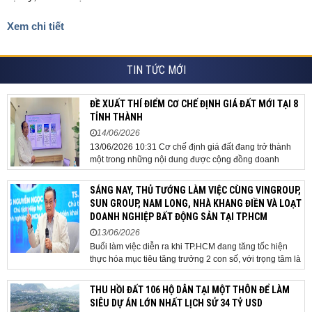
Xem chi tiết
TIN TỨC MỚI
ĐỀ XUẤT THÍ ĐIỂM CƠ CHẾ ĐỊNH GIÁ ĐẤT MỚI TẠI 8
TỈNH THÀNH
14/06/2026
13/06/2026 10:31 Cơ chế định giá đất đang trở thành
một trong những nội dung được cộng đồng doanh
nghiệp, các chuyên gia và cơ quan quản lý đặc biệt
quan tâm khi tác động trực tiếp đến quá trình triển khai
SÁNG NAY, THỦ TƯỚNG LÀM VIỆC CÙNG VINGROUP,
dự án, thu hút đầu tư và sự phát triển ổn định của...
SUN GROUP, NAM LONG, NHÀ KHANG ĐIỀN VÀ LOẠT
DOANH NGHIỆP BẤT ĐỘNG SẢN TẠI TP.HCM
13/06/2026
Buổi làm việc diễn ra khi TP.HCM đang tăng tốc hiện
thực hóa mục tiêu tăng trưởng 2 con số, với trọng tâm là
giải ngân đầu tư công, hoàn thiện mô hình chính quyền
địa phương 2 cấp, phát triển nhà ở xã hội và xử lý các
THU HỒI ĐẤT 106 HỘ DÂN TẠI MỘT THÔN ĐỂ LÀM
vướng mắc về cơ chế, chính...
SIÊU DỰ ÁN LỚN NHẤT LỊCH SỬ 34 TỶ USD