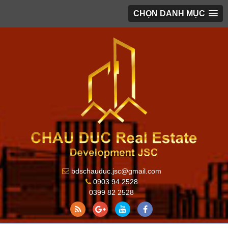
CHỌN DANH MỤC
bdschauduc.jsc@gmail.com
0903 94 2528
0399 82 2528