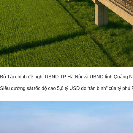
Bộ Tài chính đề nghị UBND TP Hà Nội và UBND tỉnh Quảng Ninh 
Siêu đường sắt tốc độ cao 5,6 tỷ USD do “tân binh” của tỷ p