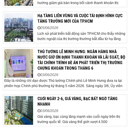
hướng giảm giá bán trong bối cảnh thanh khoản thị
trường suy yếu, người mua thận trọng. Sau hơn 5 tháng
rao bán căn nhà trong hẻm khu vực Bảy Hiền, anh
HẠ TẦNG LIÊN VÙNG VÀ CUỘC TÁI ĐỊNH HÌNH CỰC
Minh, một chủ nhà tại TP HCM, chấp nhận hạ giá...
TĂNG TRƯỞNG MỚI CỦA TP.HCM
05/06/2026
Lịch sử phát triển bất động sản TP.HCM cho thấy những
bước ngoặt của thị trường thường bắt đầu từ hạ tầng.
Khi các tuyến kết nối liên vùng đồng loạt tăng tốc, cấu
trúc phát triển đô thị đang dần thay đổi, mở ra những
THỦ TƯỚNG LÊ MINH HƯNG: NGÂN HÀNG NHÀ
hành lang tăng trưởng mới và kéo theo quá...
NƯỚC GIỮ ỔN ĐỊNH THANH KHOẢN VÀ LÃI SUẤT, BỘ
TÀI CHÍNH TRÌNH ĐỀ ÁN PHÁT TRIỂN THỊ TRƯỜNG
CHỨNG KHOÁN TRONG THÁNG 6
03/06/2026
Đây là những chỉ đạo được Thủ tướng Chính phủ Lê Minh Hưng đưa ra tại
phiên họp Chính phủ thường kỳ tháng 5 năm 2026. Sáng ngày 3/6, Ủy viên
Bộ Chính trị, Bí thư Đảng ủy Chính phủ, Thủ tướng Chính phủ Lê Minh Hưng
đã chủ trì phiên họp Chính phủ thường...
CUỐI NGÀY 2-6, GIÁ VÀNG, BẠC BẤT NGỜ TĂNG
NHANH
03/06/2026
Giá vàng, bạc cùng tăng mạnh vào cuối ngày trên thị
trường quốc tế. Giá vàng thế giới vượt 4.500
USD/ounce. Cuối ngày 2-6, giá vàng hôm nay trên thị