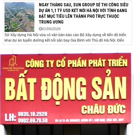
trường quốc tế được giao dịch ở mức 4.520
NGAY THÁNG SAU, SUN GROUP SẼ THI CÔNG SIÊU
USD/ounce, tăng khoảng 35 USD/ounce so với buổi
DỰ ÁN 1,1 TỶ USD KẾT NỐI HÀ NỘI VỚI TỈNH ĐANG
sáng. Trong phiên, có thời điểm giá vàng...
ĐẶT MỤC TIÊU LÊN THÀNH PHỐ TRỰC THUỘC
TRUNG ƯƠNG
01/06/2026
Sở Xây dựng Hà Nội vừa có văn bản báo cáo Bộ Xây dựng về tiến độ triển
khai dự án tuyến đường kết nối sân bay Gia Bình với Thủ đô Hà Nội. Đến
nay, công tác giải phóng mặt bằng và chuẩn bị đầu tư của dự án đã ghi nhận
nhiều kết...