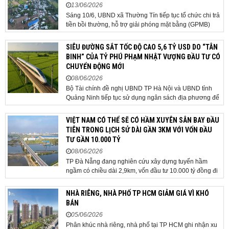
13/06/2026
Sáng 10/6, UBND xã Thường Tín tiếp tục tổ chức chi trả
tiền bồi thường, hỗ trợ giải phóng mặt bằng (GPMB)
cho 106 hộ gia đình, cá nhân thuộc diện thu hồi đất để
thực hiện dự án Khu đô thị thể thao Quốc tế Hà Nội trên
SIÊU ĐƯỜNG SẮT TỐC ĐỘ CAO 5,6 TỶ USD DO “TÂN
địa bàn thôn Nhuệ Giang. Trong...
BINH” CỦA TỶ PHÚ PHẠM NHẬT VƯỢNG ĐẦU TƯ CÓ
CHUYỂN ĐỘNG MỚI
08/06/2026
Bộ Tài chính đề nghị UBND TP Hà Nội và UBND tỉnh
Quảng Ninh tiếp tục sử dụng ngân sách địa phương để
thực hiện công tác giải phóng mặt bằng đối với phần
tuyến đi qua địa bàn hai địa phương, bảo đảm tiến độ
VIỆT NAM CÓ THỂ SẼ CÓ HẦM XUYÊN SÂN BAY ĐẦU
triển khai. Bộ Tài chính vừa có công văn...
TIÊN TRONG LỊCH SỬ DÀI GẦN 3KM VỚI VỐN ĐẦU
TƯ GẦN 10.000 TỶ
08/06/2026
TP Đà Nẵng đang nghiên cứu xây dựng tuyến hầm
ngầm có chiều dài 2,9km, vốn đầu tư 10.000 tỷ đồng đi
qua sân bay quốc tế. TP Đà Nẵng đang nghiên cứu một
phương án hạ tầng mang tính đột phá khi đề xuất xây
NHÀ RIÊNG, NHÀ PHỐ TP HCM GIẢM GIÁ VÌ KHÓ
dựng tuyến hầm ngầm xuyên qua khu vực sân...
BÁN
05/06/2026
Phân khúc nhà riêng, nhà phố tại TP HCM ghi nhận xu