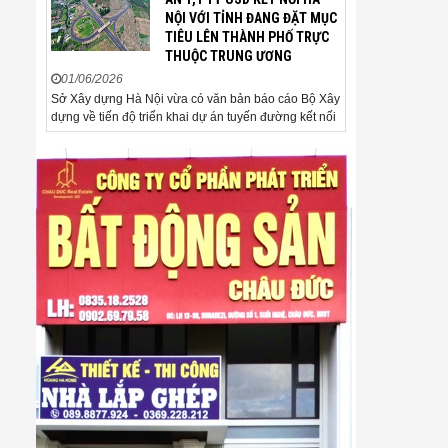
mức 4.520 USD/ounce, tăng
NỘI VỚI TỈNH ĐANG ĐẶT MỤC
khoảng 35 USD/ounce so với
TIÊU LÊN THÀNH PHỐ TRỰC
buổi sáng. Trong phiên, có thời
THUỘC TRUNG ƯƠNG
điểm giá vàng...
01/06/2026
Sở Xây dựng Hà Nội vừa có văn bản báo cáo Bộ Xây
dựng về tiến độ triển khai dự án tuyến đường kết nối
sân bay Gia Bình với Thủ đô Hà Nội. Đến nay, công
tác giải phóng mặt bằng và chuẩn bị đầu tư của dự
án đã ghi nhận nhiều kết...