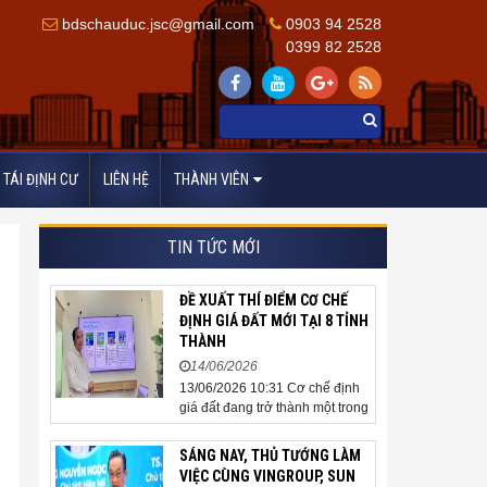
bdschauduc.jsc@gmail.com
0903 94 2528
0399 82 2528
TÁI ĐỊNH CƯ
LIÊN HỆ
THÀNH VIÊN
TIN TỨC MỚI
ĐỀ XUẤT THÍ ĐIỂM CƠ CHẾ
ĐỊNH GIÁ ĐẤT MỚI TẠI 8 TỈNH
THÀNH
14/06/2026
13/06/2026 10:31 Cơ chế định
giá đất đang trở thành một trong
những nội dung được cộng
đồng doanh nghiệp, các chuyên
SÁNG NAY, THỦ TƯỚNG LÀM
gia và cơ quan quản lý đặc biệt
VIỆC CÙNG VINGROUP, SUN
quan tâm khi tác động trực tiếp