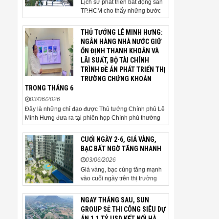
Lịch sử phát triển bất động sản
chấp nhận hạ giá...
TP.HCM cho thấy những bước
ngoặt của thị trường thường bắt
đầu từ hạ tầng. Khi các tuyến
THỦ TƯỚNG LÊ MINH HƯNG:
kết nối liên vùng đồng loạt tăng
NGÂN HÀNG NHÀ NƯỚC GIỮ
tốc, cấu trúc phát triển đô thị
ỔN ĐỊNH THANH KHOẢN VÀ
đang dần thay đổi, mở ra những
LÃI SUẤT, BỘ TÀI CHÍNH
hành lang tăng trưởng mới và
TRÌNH ĐỀ ÁN PHÁT TRIỂN THỊ
kéo theo quá...
TRƯỜNG CHỨNG KHOÁN
TRONG THÁNG 6
03/06/2026
Đây là những chỉ đạo được Thủ tướng Chính phủ Lê
Minh Hưng đưa ra tại phiên họp Chính phủ thường
kỳ tháng 5 năm 2026. Sáng ngày 3/6, Ủy viên Bộ
Chính trị, Bí thư Đảng ủy Chính phủ, Thủ tướng
CUỐI NGÀY 2-6, GIÁ VÀNG,
Chính phủ Lê Minh Hưng đã chủ trì phiên họp Chính
BẠC BẤT NGỜ TĂNG NHANH
phủ thường...
03/06/2026
Giá vàng, bạc cùng tăng mạnh
vào cuối ngày trên thị trường
quốc tế. Giá vàng thế giới vượt
4.500 USD/ounce. Cuối ngày 2-
NGAY THÁNG SAU, SUN
6, giá vàng hôm nay trên thị
GROUP SẼ THI CÔNG SIÊU DỰ
trường quốc tế được giao dịch ở
ÁN 1,1 TỶ USD KẾT NỐI HÀ