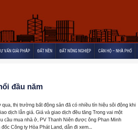
TƯ VẤN GIẢI PHÁP
ĐẤT NỀN
ĐẤT NÔNG NGHIỆP
CĂN HỘ – NHÀ PHỐ
 nổi đầu năm
qua, thị trường bất động sản đã có nhiều tín hiệu sôi động khi
iao dịch lẫn giá. Giá và giao dịch đều tăng Trong vai một
hu cầu mua nhà ở, PV Thanh Niên được ông Phan Minh
 đốc Công ty Hòa Phát Land, dẫn đi xem...