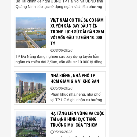
Bộ Tài chính đề nghị UBND TP Hà Nội và UBND tỉnh
Quảng Ninh tiếp tục sử dụng ngân sách địa phương
để thực hiện công tác giải phóng mặt bằng đối với
phần tuyến đi qua địa bàn hai địa phương, bảo đảm
VIỆT NAM CÓ THỂ SẼ CÓ HẦM
tiến độ triển khai. Bộ Tài chính vừa có công văn...
XUYÊN SÂN BAY ĐẦU TIÊN
TRONG LỊCH SỬ DÀI GẦN 3KM
VỚI VỐN ĐẦU TƯ GẦN 10.000
TỶ
08/06/2026
TP Đà Nẵng đang nghiên cứu xây dựng tuyến hầm
ngầm có chiều dài 2,9km, vốn đầu tư 10.000 tỷ đồng
đi qua sân bay quốc tế. TP Đà Nẵng đang nghiên
cứu một phương án hạ tầng mang tính đột phá khi đề
NHÀ RIÊNG, NHÀ PHỐ TP
xuất xây dựng tuyến hầm ngầm xuyên qua khu vực
HCM GIẢM GIÁ VÌ KHÓ BÁN
sân...
05/06/2026
Phân khúc nhà riêng, nhà phố
tại TP HCM ghi nhận xu hướng
giảm giá bán trong bối cảnh
thanh khoản thị trường suy yếu,
HẠ TẦNG LIÊN VÙNG VÀ CUỘC
người mua thận trọng. Sau hơn
TÁI ĐỊNH HÌNH CỰC TĂNG
5 tháng rao bán căn nhà trong
TRƯỞNG MỚI CỦA TP.HCM
hẻm khu vực Bảy Hiền, anh
05/06/2026
Minh, một chủ nhà tại TP HCM,