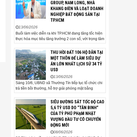
GROUP, NAM LONG, NHÀ
đến quá trình triển khai dự án,
KHANG ĐIỀN VÀ LOẠT DOANH
thu hút đầu tư và sự phát triển
NGHIỆP BẤT ĐỘNG SẢN TẠI
ổn định của...
TP.HCM
13/06/2026
Buổi làm việc diễn ra khi TP.HCM đang tăng tốc hiện
thực hóa mục tiêu tăng trưởng 2 con số, với trọng tâm
là giải ngân đầu tư công, hoàn thiện mô hình chính
quyền địa phương 2 cấp, phát triển nhà ở xã hội và
THU HỒI ĐẤT 106 HỘ DÂN TẠI
xử lý các vướng mắc về cơ chế, chính...
MỘT THÔN ĐỂ LÀM SIÊU DỰ
ÁN LỚN NHẤT LỊCH SỬ 34 TỶ
USD
13/06/2026
Sáng 10/6, UBND xã Thường Tín tiếp tục tổ chức chi
trả tiền bồi thường, hỗ trợ giải phóng mặt bằng
(GPMB) cho 106 hộ gia đình, cá nhân thuộc diện thu
hồi đất để thực hiện dự án Khu đô thị thể thao Quốc
SIÊU ĐƯỜNG SẮT TỐC ĐỘ CAO
tế Hà Nội trên địa bàn thôn Nhuệ Giang. Trong...
5,6 TỶ USD DO “TÂN BINH”
CỦA TỶ PHÚ PHẠM NHẬT
VƯỢNG ĐẦU TƯ CÓ CHUYỂN
ĐỘNG MỚI
08/06/2026