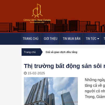
TRANG CHỦ
GIỚI THIỆU
TIN MUA BÁN
TIN TỨC
/
Trang chủ
Giá và giao dịch đều tăng
Thị trường bất động sản sôi
15-02-2025
Những ngày 
tăng cả về g
người có n
Trọng, Giám