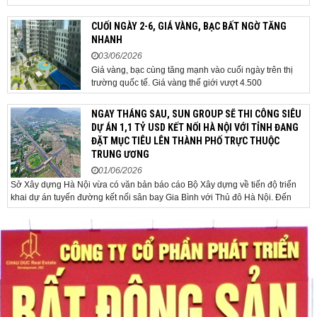
Bộ Chính trị, Bí thư Đảng ủy Chính phủ, Thủ tướng Chính phủ Lê Minh Hưng
đã chủ trì phiên họp Chính phủ thường...
CUỐI NGÀY 2-6, GIÁ VÀNG, BẠC BẤT NGỜ TĂNG
NHANH
03/06/2026
Giá vàng, bạc cùng tăng mạnh vào cuối ngày trên thị
trường quốc tế. Giá vàng thế giới vượt 4.500
USD/ounce. Cuối ngày 2-6, giá vàng hôm nay trên thị
trường quốc tế được giao dịch ở mức 4.520
NGAY THÁNG SAU, SUN GROUP SẼ THI CÔNG SIÊU
USD/ounce, tăng khoảng 35 USD/ounce so với buổi
DỰ ÁN 1,1 TỶ USD KẾT NỐI HÀ NỘI VỚI TỈNH ĐANG
sáng. Trong phiên, có thời điểm giá vàng...
ĐẶT MỤC TIÊU LÊN THÀNH PHỐ TRỰC THUỘC
ĐĂNG KÝ TƯ VẤN MIỄN PHÍ
TRUNG ƯƠNG
01/06/2026
Sở Xây dựng Hà Nội vừa có văn bản báo cáo Bộ Xây dựng về tiến độ triển
khai dự án tuyến đường kết nối sân bay Gia Bình với Thủ đô Hà Nội. Đến
nay, công tác giải phóng mặt bằng và chuẩn bị đầu tư của dự án đã ghi nhận
nhiều kết...