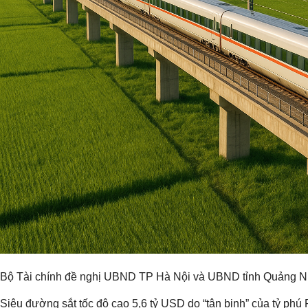
Bộ Tài chính đề nghị UBND TP Hà Nội và UBND tỉnh Quảng Ninh 
Siêu đường sắt tốc độ cao 5,6 tỷ USD do “tân binh” của tỷ p