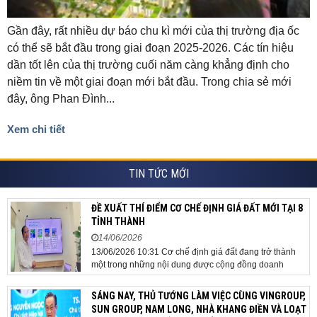
Gần đây, rất nhiều dự báo chu kì mới của thị trường địa ốc
có thể sẽ bắt đầu trong giai đoạn 2025-2026. Các tín hiệu
dần tốt lên của thị trường cuối năm càng khẳng định cho
niềm tin về một giai đoạn mới bắt đầu. Trong chia sẻ mới
đây, ông Phan Đình...
Xem chi tiết
TIN TỨC MỚI
ĐỀ XUẤT THÍ ĐIỂM CƠ CHẾ ĐỊNH GIÁ ĐẤT MỚI TẠI 8
TỈNH THÀNH
14/06/2026
13/06/2026 10:31 Cơ chế định giá đất đang trở thành
một trong những nội dung được cộng đồng doanh
nghiệp, các chuyên gia và cơ quan quản lý đặc biệt
quan tâm khi tác động trực tiếp đến quá trình triển khai
SÁNG NAY, THỦ TƯỚNG LÀM VIỆC CÙNG VINGROUP,
dự án, thu hút đầu tư và sự phát triển ổn định của...
SUN GROUP, NAM LONG, NHÀ KHANG ĐIỀN VÀ LOẠT