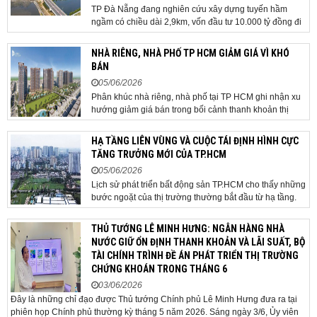
TP Đà Nẵng đang nghiên cứu xây dựng tuyến hầm
ngầm có chiều dài 2,9km, vốn đầu tư 10.000 tỷ đồng đi
qua sân bay quốc tế. TP Đà Nẵng đang nghiên cứu một
phương án hạ tầng mang tính đột phá khi đề xuất xây
NHÀ RIÊNG, NHÀ PHỐ TP HCM GIẢM GIÁ VÌ KHÓ
dựng tuyến hầm ngầm xuyên qua khu vực sân...
BÁN
05/06/2026
Phân khúc nhà riêng, nhà phố tại TP HCM ghi nhận xu
hướng giảm giá bán trong bối cảnh thanh khoản thị
trường suy yếu, người mua thận trọng. Sau hơn 5 tháng
rao bán căn nhà trong hẻm khu vực Bảy Hiền, anh
HẠ TẦNG LIÊN VÙNG VÀ CUỘC TÁI ĐỊNH HÌNH CỰC
Minh, một chủ nhà tại TP HCM, chấp nhận hạ giá...
TĂNG TRƯỞNG MỚI CỦA TP.HCM
05/06/2026
Lịch sử phát triển bất động sản TP.HCM cho thấy những
bước ngoặt của thị trường thường bắt đầu từ hạ tầng.
Khi các tuyến kết nối liên vùng đồng loạt tăng tốc, cấu
trúc phát triển đô thị đang dần thay đổi, mở ra những
THỦ TƯỚNG LÊ MINH HƯNG: NGÂN HÀNG NHÀ
hành lang tăng trưởng mới và kéo theo quá...
NƯỚC GIỮ ỔN ĐỊNH THANH KHOẢN VÀ LÃI SUẤT, BỘ
TÀI CHÍNH TRÌNH ĐỀ ÁN PHÁT TRIỂN THỊ TRƯỜNG
CHỨNG KHOÁN TRONG THÁNG 6
03/06/2026
Đây là những chỉ đạo được Thủ tướng Chính phủ Lê Minh Hưng đưa ra tại
phiên họp Chính phủ thường kỳ tháng 5 năm 2026. Sáng ngày 3/6, Ủy viên