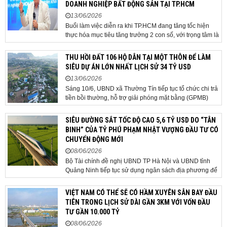
DOANH NGHIỆP BẤT ĐỘNG SẢN TẠI TP.HCM
13/06/2026
Buổi làm việc diễn ra khi TP.HCM đang tăng tốc hiện
thực hóa mục tiêu tăng trưởng 2 con số, với trọng tâm là
giải ngân đầu tư công, hoàn thiện mô hình chính quyền
địa phương 2 cấp, phát triển nhà ở xã hội và xử lý các
THU HỒI ĐẤT 106 HỘ DÂN TẠI MỘT THÔN ĐỂ LÀM
vướng mắc về cơ chế, chính...
SIÊU DỰ ÁN LỚN NHẤT LỊCH SỬ 34 TỶ USD
13/06/2026
Sáng 10/6, UBND xã Thường Tín tiếp tục tổ chức chi trả
tiền bồi thường, hỗ trợ giải phóng mặt bằng (GPMB)
cho 106 hộ gia đình, cá nhân thuộc diện thu hồi đất để
thực hiện dự án Khu đô thị thể thao Quốc tế Hà Nội trên
SIÊU ĐƯỜNG SẮT TỐC ĐỘ CAO 5,6 TỶ USD DO “TÂN
địa bàn thôn Nhuệ Giang. Trong...
BINH” CỦA TỶ PHÚ PHẠM NHẬT VƯỢNG ĐẦU TƯ CÓ
CHUYỂN ĐỘNG MỚI
08/06/2026
Bộ Tài chính đề nghị UBND TP Hà Nội và UBND tỉnh
Quảng Ninh tiếp tục sử dụng ngân sách địa phương để
thực hiện công tác giải phóng mặt bằng đối với phần
tuyến đi qua địa bàn hai địa phương, bảo đảm tiến độ
VIỆT NAM CÓ THỂ SẼ CÓ HẦM XUYÊN SÂN BAY ĐẦU
triển khai. Bộ Tài chính vừa có công văn...
TIÊN TRONG LỊCH SỬ DÀI GẦN 3KM VỚI VỐN ĐẦU
TƯ GẦN 10.000 TỶ
08/06/2026