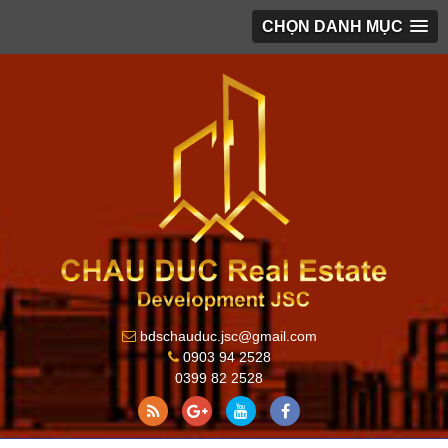
CHỌN DANH MỤC
bdschauduc.jsc@gmail.com
0903 94 2528
0399 82 2528