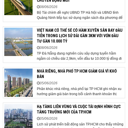
CHUYỂN ĐỘNG MỚI
08/06/2026
Bộ Tài chính đề nghị UBND TP Hà Nội và UBND tỉnh
Quảng Ninh tiếp tục sử dụng ngân sách địa phương để
thực hiện công tác giải phóng mặt bằng đối với phần
tuyến đi qua địa bàn hai địa phương, bảo đảm tiến độ
VIỆT NAM CÓ THỂ SẼ CÓ HẦM XUYÊN SÂN BAY ĐẦU
triển khai. Bộ Tài chính vừa có công văn...
TIÊN TRONG LỊCH SỬ DÀI GẦN 3KM VỚI VỐN ĐẦU
TƯ GẦN 10.000 TỶ
08/06/2026
TP Đà Nẵng đang nghiên cứu xây dựng tuyến hầm
ngầm có chiều dài 2,9km, vốn đầu tư 10.000 tỷ đồng đi
qua sân bay quốc tế. TP Đà Nẵng đang nghiên cứu một
phương án hạ tầng mang tính đột phá khi đề xuất xây
NHÀ RIÊNG, NHÀ PHỐ TP HCM GIẢM GIÁ VÌ KHÓ
dựng tuyến hầm ngầm xuyên qua khu vực sân...
BÁN
05/06/2026
Phân khúc nhà riêng, nhà phố tại TP HCM ghi nhận xu
hướng giảm giá bán trong bối cảnh thanh khoản thị
trường suy yếu, người mua thận trọng. Sau hơn 5 tháng
rao bán căn nhà trong hẻm khu vực Bảy Hiền, anh
HẠ TẦNG LIÊN VÙNG VÀ CUỘC TÁI ĐỊNH HÌNH CỰC
Minh, một chủ nhà tại TP HCM, chấp nhận hạ giá...
TĂNG TRƯỞNG MỚI CỦA TP.HCM
05/06/2026
Lịch sử phát triển bất động sản TP.HCM cho thấy những