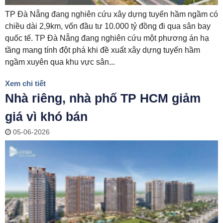
HOÀN THÀNH
TP Đà Nẵng đang nghiên cứu xây dựng tuyến hầm ngầm có
chiều dài 2,9km, vốn đầu tư 10.000 tỷ đồng đi qua sân bay
Đăng ký tư vấn trực tiếp 24/7:
quốc tế. TP Đà Nẵng đang nghiên cứu một phương án hạ
0835182528 - 0819151818
tầng mang tính đột phá khi đề xuất xây dựng tuyến hầm
ngầm xuyên qua khu vực sân...
Xem chi tiết
Nhà riêng, nhà phố TP HCM giảm
giá vì khó bán
05-06-2026