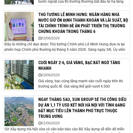
bước ngoặt của thị trường thường bắt đầu từ hạ tầng.
Khi các tuyến kết nối liên vùng đồng loạt tăng tốc, cấu
trúc phát triển đô thị đang dần thay đổi, mở ra những
THỦ TƯỚNG LÊ MINH HƯNG: NGÂN HÀNG NHÀ
hành lang tăng trưởng mới và kéo theo quá...
NƯỚC GIỮ ỔN ĐỊNH THANH KHOẢN VÀ LÃI SUẤT, BỘ
TÀI CHÍNH TRÌNH ĐỀ ÁN PHÁT TRIỂN THỊ TRƯỜNG
CHỨNG KHOÁN TRONG THÁNG 6
03/06/2026
Đây là những chỉ đạo được Thủ tướng Chính phủ Lê Minh Hưng đưa ra tại
phiên họp Chính phủ thường kỳ tháng 5 năm 2026. Sáng ngày 3/6, Ủy viên
Bộ Chính trị, Bí thư Đảng ủy Chính phủ, Thủ tướng Chính phủ Lê Minh Hưng
đã chủ trì phiên họp Chính phủ thường...
CUỐI NGÀY 2-6, GIÁ VÀNG, BẠC BẤT NGỜ TĂNG
NHANH
03/06/2026
Giá vàng, bạc cùng tăng mạnh vào cuối ngày trên thị
trường quốc tế. Giá vàng thế giới vượt 4.500
USD/ounce. Cuối ngày 2-6, giá vàng hôm nay trên thị
trường quốc tế được giao dịch ở mức 4.520
NGAY THÁNG SAU, SUN GROUP SẼ THI CÔNG SIÊU
USD/ounce, tăng khoảng 35 USD/ounce so với buổi
DỰ ÁN 1,1 TỶ USD KẾT NỐI HÀ NỘI VỚI TỈNH ĐANG
sáng. Trong phiên, có thời điểm giá vàng...
ĐẶT MỤC TIÊU LÊN THÀNH PHỐ TRỰC THUỘC
TRUNG ƯƠNG
01/06/2026
Sở Xây dựng Hà Nội vừa có văn bản báo cáo Bộ Xây dựng về tiến độ triển