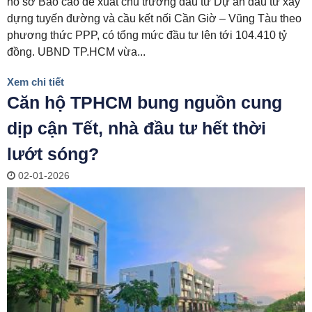
hồ sơ Báo cáo đề xuất chủ trương đầu tư Dự án đầu tư xây
dựng tuyến đường và cầu kết nối Cần Giờ – Vũng Tàu theo
phương thức PPP, có tổng mức đầu tư lên tới 104.410 tỷ
đồng. UBND TP.HCM vừa...
Xem chi tiết
Căn hộ TPHCM bung nguồn cung
dịp cận Tết, nhà đầu tư hết thời
lướt sóng?
02-01-2026