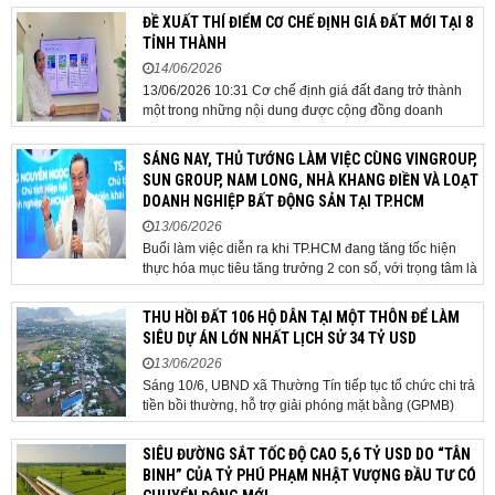
ĐỀ XUẤT THÍ ĐIỂM CƠ CHẾ ĐỊNH GIÁ ĐẤT MỚI TẠI 8
TỈNH THÀNH
14/06/2026
13/06/2026 10:31 Cơ chế định giá đất đang trở thành
một trong những nội dung được cộng đồng doanh
nghiệp, các chuyên gia và cơ quan quản lý đặc biệt
quan tâm khi tác động trực tiếp đến quá trình triển khai
SÁNG NAY, THỦ TƯỚNG LÀM VIỆC CÙNG VINGROUP,
dự án, thu hút đầu tư và sự phát triển ổn định của...
SUN GROUP, NAM LONG, NHÀ KHANG ĐIỀN VÀ LOẠT
DOANH NGHIỆP BẤT ĐỘNG SẢN TẠI TP.HCM
13/06/2026
Buổi làm việc diễn ra khi TP.HCM đang tăng tốc hiện
thực hóa mục tiêu tăng trưởng 2 con số, với trọng tâm là
giải ngân đầu tư công, hoàn thiện mô hình chính quyền
địa phương 2 cấp, phát triển nhà ở xã hội và xử lý các
THU HỒI ĐẤT 106 HỘ DÂN TẠI MỘT THÔN ĐỂ LÀM
vướng mắc về cơ chế, chính...
SIÊU DỰ ÁN LỚN NHẤT LỊCH SỬ 34 TỶ USD
13/06/2026
Sáng 10/6, UBND xã Thường Tín tiếp tục tổ chức chi trả
tiền bồi thường, hỗ trợ giải phóng mặt bằng (GPMB)
cho 106 hộ gia đình, cá nhân thuộc diện thu hồi đất để
thực hiện dự án Khu đô thị thể thao Quốc tế Hà Nội trên
SIÊU ĐƯỜNG SẮT TỐC ĐỘ CAO 5,6 TỶ USD DO “TÂN
địa bàn thôn Nhuệ Giang. Trong...
BINH” CỦA TỶ PHÚ PHẠM NHẬT VƯỢNG ĐẦU TƯ CÓ