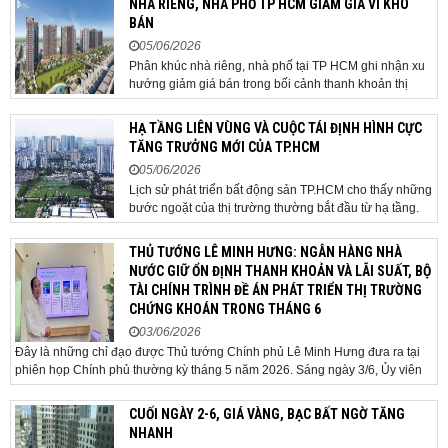
NHÀ RIÊNG, NHÀ PHỐ TP HCM GIẢM GIÁ VÌ KHÓ
dựng tuyến hầm ngầm xuyên qua khu vực sân...
BÁN
05/06/2026
Phân khúc nhà riêng, nhà phố tại TP HCM ghi nhận xu
hướng giảm giá bán trong bối cảnh thanh khoản thị
trường suy yếu, người mua thận trọng. Sau hơn 5 tháng
rao bán căn nhà trong hẻm khu vực Bảy Hiền, anh
HẠ TẦNG LIÊN VÙNG VÀ CUỘC TÁI ĐỊNH HÌNH CỰC
Minh, một chủ nhà tại TP HCM, chấp nhận hạ giá...
TĂNG TRƯỞNG MỚI CỦA TP.HCM
05/06/2026
Lịch sử phát triển bất động sản TP.HCM cho thấy những
bước ngoặt của thị trường thường bắt đầu từ hạ tầng.
Khi các tuyến kết nối liên vùng đồng loạt tăng tốc, cấu
trúc phát triển đô thị đang dần thay đổi, mở ra những
THỦ TƯỚNG LÊ MINH HƯNG: NGÂN HÀNG NHÀ
hành lang tăng trưởng mới và kéo theo quá...
NƯỚC GIỮ ỔN ĐỊNH THANH KHOẢN VÀ LÃI SUẤT, BỘ
TÀI CHÍNH TRÌNH ĐỀ ÁN PHÁT TRIỂN THỊ TRƯỜNG
CHỨNG KHOÁN TRONG THÁNG 6
03/06/2026
Đây là những chỉ đạo được Thủ tướng Chính phủ Lê Minh Hưng đưa ra tại
phiên họp Chính phủ thường kỳ tháng 5 năm 2026. Sáng ngày 3/6, Ủy viên
Bộ Chính trị, Bí thư Đảng ủy Chính phủ, Thủ tướng Chính phủ Lê Minh Hưng
đã chủ trì phiên họp Chính phủ thường...
CUỐI NGÀY 2-6, GIÁ VÀNG, BẠC BẤT NGỜ TĂNG
NHANH