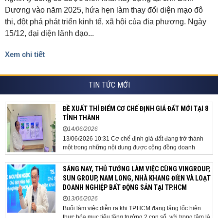
Dương vào năm 2025, hứa hẹn làm thay đổi diện mạo đô
thị, đột phá phát triển kinh tế, xã hội của địa phương. Ngày
15/12, đại diện lãnh đạo...
Xem chi tiết
TIN TỨC MỚI
ĐỀ XUẤT THÍ ĐIỂM CƠ CHẾ ĐỊNH GIÁ ĐẤT MỚI TẠI 8
TỈNH THÀNH
14/06/2026
13/06/2026 10:31 Cơ chế định giá đất đang trở thành
một trong những nội dung được cộng đồng doanh
nghiệp, các chuyên gia và cơ quan quản lý đặc biệt
quan tâm khi tác động trực tiếp đến quá trình triển khai
SÁNG NAY, THỦ TƯỚNG LÀM VIỆC CÙNG VINGROUP,
dự án, thu hút đầu tư và sự phát triển ổn định của...
SUN GROUP, NAM LONG, NHÀ KHANG ĐIỀN VÀ LOẠT
DOANH NGHIỆP BẤT ĐỘNG SẢN TẠI TP.HCM
13/06/2026
Buổi làm việc diễn ra khi TP.HCM đang tăng tốc hiện
thực hóa mục tiêu tăng trưởng 2 con số, với trọng tâm là