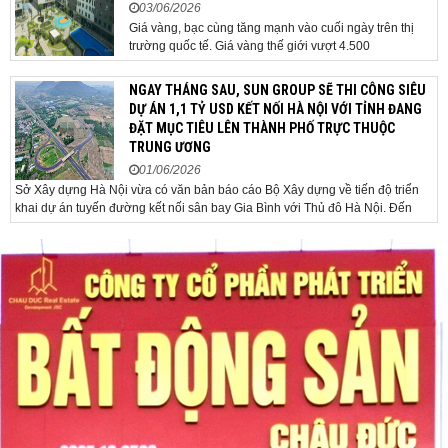
03/06/2026
Giá vàng, bạc cùng tăng mạnh vào cuối ngày trên thị
trường quốc tế. Giá vàng thế giới vượt 4.500
USD/ounce. Cuối ngày 2-6, giá vàng hôm nay trên thị
trường quốc tế được giao dịch ở mức 4.520
NGAY THÁNG SAU, SUN GROUP SẼ THI CÔNG SIÊU
USD/ounce, tăng khoảng 35 USD/ounce so với buổi
DỰ ÁN 1,1 TỶ USD KẾT NỐI HÀ NỘI VỚI TỈNH ĐANG
sáng. Trong phiên, có thời điểm giá vàng...
ĐẶT MỤC TIÊU LÊN THÀNH PHỐ TRỰC THUỘC
TRUNG ƯƠNG
01/06/2026
Sở Xây dựng Hà Nội vừa có văn bản báo cáo Bộ Xây dựng về tiến độ triển
khai dự án tuyến đường kết nối sân bay Gia Bình với Thủ đô Hà Nội. Đến
nay, công tác giải phóng mặt bằng và chuẩn bị đầu tư của dự án đã ghi nhận
nhiều kết...