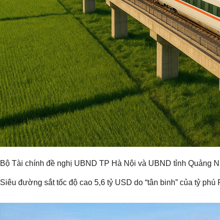
Bộ Tài chính đề nghị UBND TP Hà Nội và UBND tỉnh Quảng Ninh 
Siêu đường sắt tốc độ cao 5,6 tỷ USD do “tân binh” của tỷ p