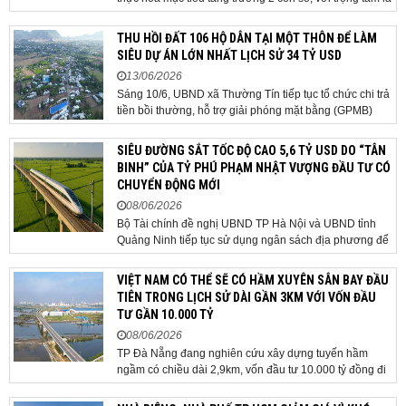
giải ngân đầu tư công, hoàn thiện mô hình chính quyền
địa phương 2 cấp, phát triển nhà ở xã hội và xử lý các
THU HỒI ĐẤT 106 HỘ DÂN TẠI MỘT THÔN ĐỂ LÀM
vướng mắc về cơ chế, chính...
SIÊU DỰ ÁN LỚN NHẤT LỊCH SỬ 34 TỶ USD
13/06/2026
Sáng 10/6, UBND xã Thường Tín tiếp tục tổ chức chi trả
tiền bồi thường, hỗ trợ giải phóng mặt bằng (GPMB)
cho 106 hộ gia đình, cá nhân thuộc diện thu hồi đất để
thực hiện dự án Khu đô thị thể thao Quốc tế Hà Nội trên
SIÊU ĐƯỜNG SẮT TỐC ĐỘ CAO 5,6 TỶ USD DO “TÂN
địa bàn thôn Nhuệ Giang. Trong...
BINH” CỦA TỶ PHÚ PHẠM NHẬT VƯỢNG ĐẦU TƯ CÓ
CHUYỂN ĐỘNG MỚI
08/06/2026
Bộ Tài chính đề nghị UBND TP Hà Nội và UBND tỉnh
Quảng Ninh tiếp tục sử dụng ngân sách địa phương để
thực hiện công tác giải phóng mặt bằng đối với phần
tuyến đi qua địa bàn hai địa phương, bảo đảm tiến độ
VIỆT NAM CÓ THỂ SẼ CÓ HẦM XUYÊN SÂN BAY ĐẦU
triển khai. Bộ Tài chính vừa có công văn...
TIÊN TRONG LỊCH SỬ DÀI GẦN 3KM VỚI VỐN ĐẦU
TƯ GẦN 10.000 TỶ
08/06/2026
TP Đà Nẵng đang nghiên cứu xây dựng tuyến hầm
ngầm có chiều dài 2,9km, vốn đầu tư 10.000 tỷ đồng đi
qua sân bay quốc tế. TP Đà Nẵng đang nghiên cứu một
phương án hạ tầng mang tính đột phá khi đề xuất xây