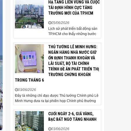
HẠ TẦNG LIÊN VÙNG VÀ CUỘC
người mua thận trọng. Sau hơn
TÁI ĐỊNH HÌNH CỰC TĂNG
5 tháng rao bán căn nhà trong
TRƯỞNG MỚI CỦA TP.HCM
hẻm khu vực Bảy Hiền, anh
Minh, một chủ nhà tại TP HCM,
05/06/2026
chấp nhận hạ giá...
Lịch sử phát triển bất động sản
TP.HCM cho thấy những bước
ngoặt của thị trường thường bắt
đầu từ hạ tầng. Khi các tuyến
THỦ TƯỚNG LÊ MINH HƯNG:
kết nối liên vùng đồng loạt tăng
NGÂN HÀNG NHÀ NƯỚC GIỮ
tốc, cấu trúc phát triển đô thị
ỔN ĐỊNH THANH KHOẢN VÀ
đang dần thay đổi, mở ra những
LÃI SUẤT, BỘ TÀI CHÍNH
hành lang tăng trưởng mới và
TRÌNH ĐỀ ÁN PHÁT TRIỂN THỊ
kéo theo quá...
TRƯỜNG CHỨNG KHOÁN
TRONG THÁNG 6
03/06/2026
Đây là những chỉ đạo được Thủ tướng Chính phủ Lê
Minh Hưng đưa ra tại phiên họp Chính phủ thường
kỳ tháng 5 năm 2026. Sáng ngày 3/6, Ủy viên Bộ
Chính trị, Bí thư Đảng ủy Chính phủ, Thủ tướng
CUỐI NGÀY 2-6, GIÁ VÀNG,
Chính phủ Lê Minh Hưng đã chủ trì phiên họp Chính
BẠC BẤT NGỜ TĂNG NHANH
phủ thường...
03/06/2026