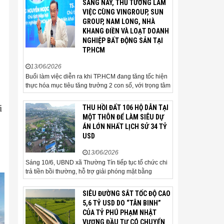
SÁNG NAY, THỦ TƯỚNG LÀM
gia và cơ quan quản lý đặc biệt
VIỆC CÙNG VINGROUP, SUN
quan tâm khi tác động trực tiếp
GROUP, NAM LONG, NHÀ
đến quá trình triển khai dự án,
KHANG ĐIỀN VÀ LOẠT DOANH
thu hút đầu tư và sự phát triển
NGHIỆP BẤT ĐỘNG SẢN TẠI
ô
ổn định của...
TP.HCM
13/06/2026
Buổi làm việc diễn ra khi TP.HCM đang tăng tốc hiện
thực hóa mục tiêu tăng trưởng 2 con số, với trọng tâm
là giải ngân đầu tư công, hoàn thiện mô hình chính
quyền địa phương 2 cấp, phát triển nhà ở xã hội và
i
THU HỒI ĐẤT 106 HỘ DÂN TẠI
xử lý các vướng mắc về cơ chế, chính...
MỘT THÔN ĐỂ LÀM SIÊU DỰ
ÁN LỚN NHẤT LỊCH SỬ 34 TỶ
USD
13/06/2026
Sáng 10/6, UBND xã Thường Tín tiếp tục tổ chức chi
trả tiền bồi thường, hỗ trợ giải phóng mặt bằng
(GPMB) cho 106 hộ gia đình, cá nhân thuộc diện thu
hồi đất để thực hiện dự án Khu đô thị thể thao Quốc
SIÊU ĐƯỜNG SẮT TỐC ĐỘ CAO
tế Hà Nội trên địa bàn thôn Nhuệ Giang. Trong...
5,6 TỶ USD DO “TÂN BINH”
CỦA TỶ PHÚ PHẠM NHẬT
VƯỢNG ĐẦU TƯ CÓ CHUYỂN