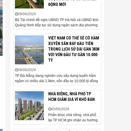
ĐỘNG MỚI
08/06/2026
Bộ Tài chính đề nghị UBND TP Hà Nội và UBND tỉnh
Quảng Ninh tiếp tục sử dụng ngân sách địa phương
để thực hiện công tác giải phóng mặt bằng đối với
phần tuyến đi qua địa bàn hai địa phương, bảo đảm
VIỆT NAM CÓ THỂ SẼ CÓ HẦM
tiến độ triển khai. Bộ Tài chính vừa có công văn...
XUYÊN SÂN BAY ĐẦU TIÊN
TRONG LỊCH SỬ DÀI GẦN 3KM
VỚI VỐN ĐẦU TƯ GẦN 10.000
TỶ
08/06/2026
TP Đà Nẵng đang nghiên cứu xây dựng tuyến hầm
ngầm có chiều dài 2,9km, vốn đầu tư 10.000 tỷ đồng
đi qua sân bay quốc tế. TP Đà Nẵng đang nghiên
cứu một phương án hạ tầng mang tính đột phá khi đề
NHÀ RIÊNG, NHÀ PHỐ TP
xuất xây dựng tuyến hầm ngầm xuyên qua khu vực
HCM GIẢM GIÁ VÌ KHÓ BÁN
sân...
05/06/2026
Phân khúc nhà riêng, nhà phố
tại TP HCM ghi nhận xu hướng
giảm giá bán trong bối cảnh
thanh khoản thị trường suy yếu,