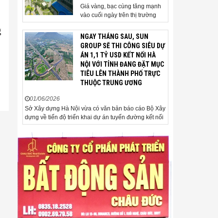
Giá vàng, bạc cùng tăng mạnh
vào cuối ngày trên thị trường
quốc tế. Giá vàng thế giới vượt
g
4.500 USD/ounce. Cuối ngày 2-
NGAY THÁNG SAU, SUN
6, giá vàng hôm nay trên thị
GROUP SẼ THI CÔNG SIÊU DỰ
trường quốc tế được giao dịch ở
ÁN 1,1 TỶ USD KẾT NỐI HÀ
mức 4.520 USD/ounce, tăng
NỘI VỚI TỈNH ĐANG ĐẶT MỤC
khoảng 35 USD/ounce so với
TIÊU LÊN THÀNH PHỐ TRỰC
buổi sáng. Trong phiên, có thời
THUỘC TRUNG ƯƠNG
điểm giá vàng...
01/06/2026
Sở Xây dựng Hà Nội vừa có văn bản báo cáo Bộ Xây
dựng về tiến độ triển khai dự án tuyến đường kết nối
sân bay Gia Bình với Thủ đô Hà Nội. Đến nay, công
tác giải phóng mặt bằng và chuẩn bị đầu tư của dự
án đã ghi nhận nhiều kết...