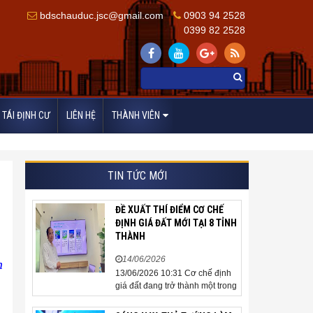
bdschauduc.jsc@gmail.com
0903 94 2528
0399 82 2528
TÁI ĐỊNH CƯ
LIÊN HỆ
THÀNH VIÊN
TIN TỨC MỚI
ĐỀ XUẤT THÍ ĐIỂM CƠ CHẾ
ĐỊNH GIÁ ĐẤT MỚI TẠI 8 TỈNH
THÀNH
14/06/2026
h
13/06/2026 10:31 Cơ chế định
giá đất đang trở thành một trong
những nội dung được cộng
đồng doanh nghiệp, các chuyên