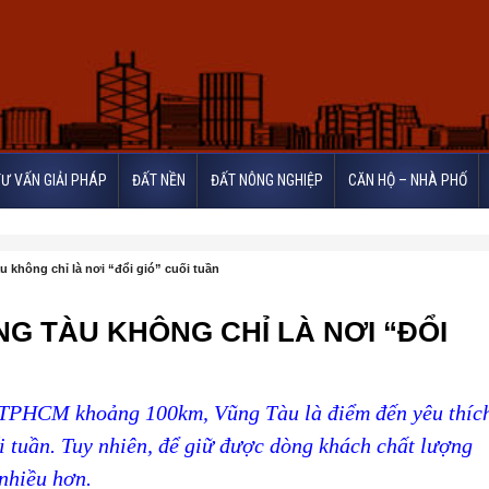
TƯ VẤN GIẢI PHÁP
ĐẤT NỀN
ĐẤT NÔNG NGHIỆP
CĂN HỘ – NHÀ PHỐ
 không chỉ là nơi “đổi gió” cuối tuần
NG TÀU KHÔNG CHỈ LÀ NƠI “ĐỔI
m TPHCM khoảng 100km, Vũng Tàu là điểm đến yêu thíc
i tuần. Tuy nhiên, để giữ được dòng khách chất lượng
 nhiều hơn.