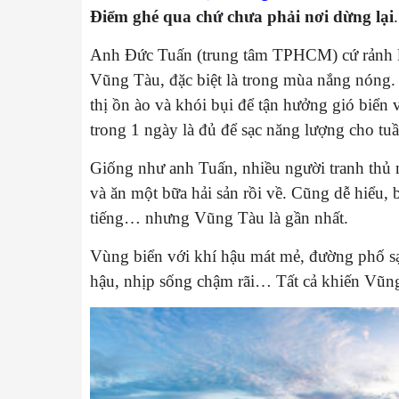
Điểm ghé qua chứ chưa phải nơi dừng lại
.
Anh Đức Tuấn (trung tâm TPHCM) cứ rảnh là 
Vũng Tàu, đặc biệt là trong mùa nắng nóng. 
thị ồn ào và khói bụi để tận hưởng gió biển 
trong 1 ngày là đủ để sạc năng lượng cho tu
Giống như anh Tuấn, nhiều người tranh thủ 
và ăn một bữa hải sản rồi về. Cũng dễ hiểu
tiếng… nhưng Vũng Tàu là gần nhất.
Vùng biển với khí hậu mát mẻ, đường phố s
hậu, nhịp sống chậm rãi… Tất cả khiến Vũng 