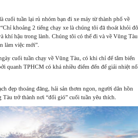
cuối tuần lại rủ nhóm bạn đi xe máy từ thành phố về
“Chỉ khoảng 2 tiếng chạy xe là chúng tôi đã thoát khỏi đ
và khí hậu trong lành. Chúng tôi có thể đi và về Vũng Tàu
ần làm việc mới”.
ngày cuối tuần chạy về Vũng Tàu, có khi chỉ để tắm biển
, bởi quanh TPHCM có khá nhiều điểm đến để giải nhiệt nổ
ạch đẹp thoáng đãng, hải sản thơm ngon, người dân hồn
Tàu trở thành nơi “đổi gió” cuối tuần yêu thích.