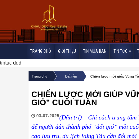
TRANG CHỦ
GIỚI THIỆU
TIN MUA BÁN
TIN TỨC
tintuc ddd
/
/
Trang chủ
Đất nền
Chiến lược mới giúp Vũng Tàu
CHIẾN LƯỢC MỚI GIÚP VŨ
GIÓ” CUỐI TUẦN
03-07-2025
(Dân trí) – Chỉ cách trung tâ
để người dân thành phố “đổi gió” mỗi cuố
cao lưu trú, du lịch Vũng Tàu cần đổi mới