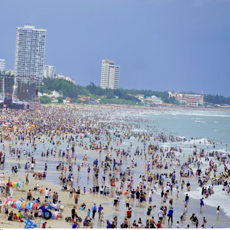
ĐĂNG KÝ TƯ VẤN MIỄN PHÍ
HOÀN THÀNH
0835182528 -
Đăng ký tư vấn trực tiếp 24/7:
0819151818