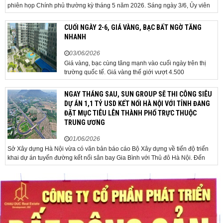
phiên họp Chính phủ thường kỳ tháng 5 năm 2026. Sáng ngày 3/6, Ủy viên
Bộ Chính trị, Bí thư Đảng ủy Chính phủ, Thủ tướng Chính phủ Lê Minh Hưng
đã chủ trì phiên họp Chính phủ thường...
CUỐI NGÀY 2-6, GIÁ VÀNG, BẠC BẤT NGỜ TĂNG
NHANH
03/06/2026
Giá vàng, bạc cùng tăng mạnh vào cuối ngày trên thị
trường quốc tế. Giá vàng thế giới vượt 4.500
USD/ounce. Cuối ngày 2-6, giá vàng hôm nay trên thị
trường quốc tế được giao dịch ở mức 4.520
NGAY THÁNG SAU, SUN GROUP SẼ THI CÔNG SIÊU
USD/ounce, tăng khoảng 35 USD/ounce so với buổi
DỰ ÁN 1,1 TỶ USD KẾT NỐI HÀ NỘI VỚI TỈNH ĐANG
sáng. Trong phiên, có thời điểm giá vàng...
ĐẶT MỤC TIÊU LÊN THÀNH PHỐ TRỰC THUỘC
TRUNG ƯƠNG
01/06/2026
Sở Xây dựng Hà Nội vừa có văn bản báo cáo Bộ Xây dựng về tiến độ triển
khai dự án tuyến đường kết nối sân bay Gia Bình với Thủ đô Hà Nội. Đến
nay, công tác giải phóng mặt bằng và chuẩn bị đầu tư của dự án đã ghi nhận
nhiều kết...