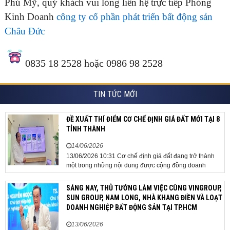
Phú Mỹ, quý khách vui lòng liên hệ trực tiếp Phòng
Kinh Doanh
công ty cổ phần phát triển bất động sản
Châu Đức
0835 18 2528 hoặc 0986 98 2528
TIN TỨC MỚI
ĐỀ XUẤT THÍ ĐIỂM CƠ CHẾ ĐỊNH GIÁ ĐẤT MỚI TẠI 8
TỈNH THÀNH
14/06/2026
13/06/2026 10:31 Cơ chế định giá đất đang trở thành
một trong những nội dung được cộng đồng doanh
nghiệp, các chuyên gia và cơ quan quản lý đặc biệt
quan tâm khi tác động trực tiếp đến quá trình triển khai
SÁNG NAY, THỦ TƯỚNG LÀM VIỆC CÙNG VINGROUP,
dự án, thu hút đầu tư và sự phát triển ổn định của...
SUN GROUP, NAM LONG, NHÀ KHANG ĐIỀN VÀ LOẠT
DOANH NGHIỆP BẤT ĐỘNG SẢN TẠI TP.HCM
13/06/2026