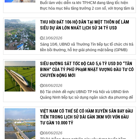
Buổi làm việc diễn ra khi TP.HCM đang tăng tốc hiện
thực hóa mục tiêu tăng trưởng 2 con số, với trọng tâm là
giải ngân đầu tư công, hoàn thiện mô hình chính quyền
địa phương 2 cấp, phát triển nhà ở xã hội và xử lý các
THU HỒI ĐẤT 106 HỘ DÂN TẠI MỘT THÔN ĐỂ LÀM
vướng mắc về cơ chế, chính...
SIÊU DỰ ÁN LỚN NHẤT LỊCH SỬ 34 TỶ USD
13/06/2026
Sáng 10/6, UBND xã Thường Tín tiếp tục tổ chức chi trả
tiền bồi thường, hỗ trợ giải phóng mặt bằng (GPMB)
cho 106 hộ gia đình, cá nhân thuộc diện thu hồi đất để
thực hiện dự án Khu đô thị thể thao Quốc tế Hà Nội trên
SIÊU ĐƯỜNG SẮT TỐC ĐỘ CAO 5,6 TỶ USD DO “TÂN
địa bàn thôn Nhuệ Giang. Trong...
BINH” CỦA TỶ PHÚ PHẠM NHẬT VƯỢNG ĐẦU TƯ CÓ
CHUYỂN ĐỘNG MỚI
08/06/2026
Bộ Tài chính đề nghị UBND TP Hà Nội và UBND tỉnh
Quảng Ninh tiếp tục sử dụng ngân sách địa phương để
thực hiện công tác giải phóng mặt bằng đối với phần
tuyến đi qua địa bàn hai địa phương, bảo đảm tiến độ
VIỆT NAM CÓ THỂ SẼ CÓ HẦM XUYÊN SÂN BAY ĐẦU
triển khai. Bộ Tài chính vừa có công văn...
TIÊN TRONG LỊCH SỬ DÀI GẦN 3KM VỚI VỐN ĐẦU
TƯ GẦN 10.000 TỶ
08/06/2026