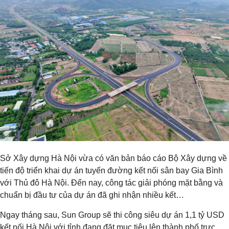
Sở Xây dựng Hà Nội vừa có văn bản báo cáo Bộ Xây dựng về
tiến độ triển khai dự án tuyến đường kết nối sân bay Gia Bình
với Thủ đô Hà Nội. Đến nay, công tác giải phóng mặt bằng và
chuẩn bị đầu tư của dự án đã ghi nhận nhiều kết…
Ngay tháng sau, Sun Group sẽ thi công siêu dự án 1,1 tỷ USD
kết nối Hà Nội với tỉnh đang đặt mục tiêu lên thành phố trực