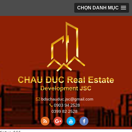
CHỌN DANH MỤC
bdschauduc.jsc@gmail.com
0903 94 2528
0399 82 2528