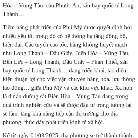
Hòa – Vũng Tàu, cầu Phước An, sân bay quốc tế Long
Thành…
Tiềm năng phát triển của Phú Mỹ được quyết định bởi
ĐĂNG KÝ TƯ VẤN MIỄN PHÍ
nhiều yếu tố, trong đó có hệ thống hạ tầng đồng bộ,
hiện đại. Các tuyến cao tốc, hàng không huyết mạch
như Long Thành – Dầu Giây, Biên Hòa – Vũng Tàu,
Bến Lức – Long Thành, Dầu Giây – Phan Thiết, sân
bay quốc tế Long Thành… đang triển khai, tạo điều
kiện thuận lợi cho việc vận chuyển hàng hóa, lưu thông
lao động… giữa Phú Mỹ và các khu vực khác. Xa hơn
là dự án đường sắt Biên Hòa – Vũng Tàu đang trong
quá trình nghiên cứu và sẽ được đầu tư trong tương lai
HOÀN THÀNH
sẽ làm tăng khả năng tiếp cận thị trường cho địa
phương, thúc đẩy phát triển kinh tế xã hội.
Đăng ký tư vấn trực tiếp 24/7:
0835182528 - 0819151818
Kể từ ngày 01/03/2025, địa phương sẽ trở thành thành