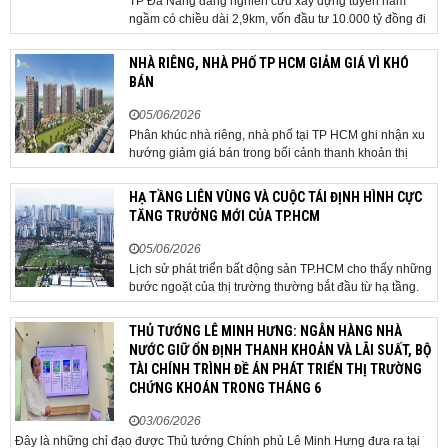
TP Đà Nẵng đang nghiên cứu xây dựng tuyến hầm
ngầm có chiều dài 2,9km, vốn đầu tư 10.000 tỷ đồng đi
qua sân bay quốc tế. TP Đà Nẵng đang nghiên cứu một
phương án hạ tầng mang tính đột phá khi đề xuất xây
NHÀ RIÊNG, NHÀ PHỐ TP HCM GIẢM GIÁ VÌ KHÓ
dựng tuyến hầm ngầm xuyên qua khu vực sân...
BÁN
05/06/2026
Phân khúc nhà riêng, nhà phố tại TP HCM ghi nhận xu
hướng giảm giá bán trong bối cảnh thanh khoản thị
trường suy yếu, người mua thận trọng. Sau hơn 5 tháng
rao bán căn nhà trong hẻm khu vực Bảy Hiền, anh
HẠ TẦNG LIÊN VÙNG VÀ CUỘC TÁI ĐỊNH HÌNH CỰC
Minh, một chủ nhà tại TP HCM, chấp nhận hạ giá...
TĂNG TRƯỞNG MỚI CỦA TP.HCM
05/06/2026
Lịch sử phát triển bất động sản TP.HCM cho thấy những
bước ngoặt của thị trường thường bắt đầu từ hạ tầng.
Khi các tuyến kết nối liên vùng đồng loạt tăng tốc, cấu
trúc phát triển đô thị đang dần thay đổi, mở ra những
THỦ TƯỚNG LÊ MINH HƯNG: NGÂN HÀNG NHÀ
hành lang tăng trưởng mới và kéo theo quá...
NƯỚC GIỮ ỔN ĐỊNH THANH KHOẢN VÀ LÃI SUẤT, BỘ
TÀI CHÍNH TRÌNH ĐỀ ÁN PHÁT TRIỂN THỊ TRƯỜNG
CHỨNG KHOÁN TRONG THÁNG 6
03/06/2026
Đây là những chỉ đạo được Thủ tướng Chính phủ Lê Minh Hưng đưa ra tại